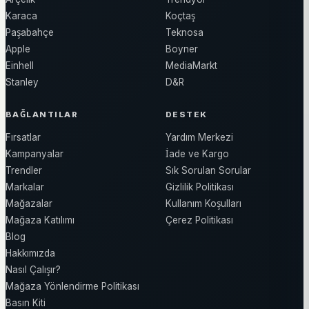
Karaca
Koçtaş
Paşabahçe
Teknosa
Apple
Boyner
Einhell
MediaMarkt
Stanley
D&R
BAĞLANTILAR
DESTEK
Fırsatlar
Yardım Merkezi
Kampanyalar
İade ve Kargo
Trendler
Sık Sorulan Sorular
Markalar
Gizlilik Politikası
Mağazalar
Kullanım Koşulları
Mağaza Katılımı
Çerez Politikası
Blog
Hakkımızda
Nasıl Çalışır?
Mağaza Yönlendirme Politikası
Basın Kiti