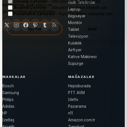
Zorunlu Çerezler
- Site işlevselliği için gerekli
Akıllı Telefonlar
karşılaştırma, fiyat alarmı ve
Analitik Çerezler
- Site performansını ölçmek için
Laptop
gerçek indirim keşif platformu.
Pazarlama Çerezleri
- Kişiselleştirilmiş reklamlar için
Bilgisayar
Monitör
Kaydet
İptal
Tablet
Televizyon
Kulaklık
Airfryer
Kahve Makinesi
Süpürge
MARKALAR
MAĞAZALAR
Bosch
Hepsiburada
Samsung
PTT AVM
Philips
İdefix
Adidas
Pazarama
HP
n11
İzeltaş
Amazon.com.tr
Arçelik
Trendyol