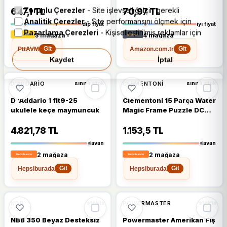
Zorunlu Çerezler
- Site işlevselliği için gerekli
647,1 TL
70,97 TL
Analitik Çerezler
- Site performansını ölçmek için
dip fiyat
iyi fiyat
Pazarlama Çerezleri
- Kişiselleştirilmiş reklamlar için
3 mağaza
4 mağaza
PttAVM
Amazon.com.tr
Git
Git
Kaydet
İptal
D'ADDARIO
CLEMENTONI
sınırlı stok
sınırlı stok
D 'Addario 1 flt9-25
Clementoni 15 Parça Water
ukulele keçe maymuncuk
Magic Frame Puzzle DC
Super Friends 22243
4.821,78 TL
1.153,5 TL
tavan
tavan
2 mağaza
2 mağaza
Hepsiburada
Hepsiburada
Git
Git
🔥
%32 DÜŞTÜ
🔥
%54 DÜŞTÜ
%32
%54
NBB
POWERMASTER
stokta
stokta
NBB 350 Beyaz Desteksiz
Powermaster Amerikan Fiş