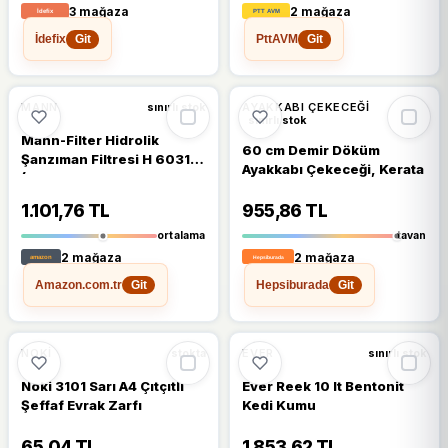
3 mağaza
2 mağaza
İdefix
PttAVM
Git
Git
🔥
%37 DÜŞTÜ
%37
MANN
AYAKKABI ÇEKECEĞI
sınırlı stok
sınırlı stok
Mann-Filter Hidrolik
60 cm Demir Döküm
Şanzıman Filtresi H 6031 Z
Ayakkabı Çekeceği, Kerata
(Vw Group)
1.101,76 TL
955,86 TL
ortalama
tavan
2 mağaza
2 mağaza
Amazon.com.tr
Hepsiburada
Git
Git
🔥
%64 DÜŞTÜ
%64
NOKI
EVER
stokta
sınırlı stok
Noki 3101 Sarı A4 Çıtçıtlı
Ever Reek 10 lt Bentonit
Şeffaf Evrak Zarfı
Kedi Kumu
65,04 TL
1.853,62 TL