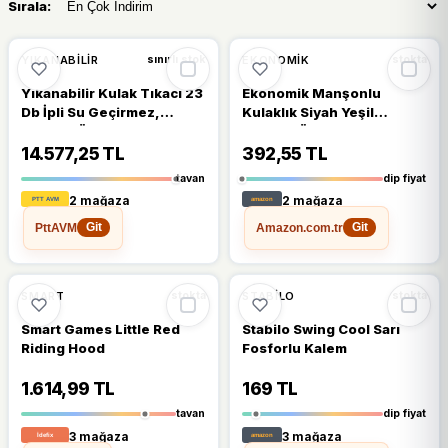
Sırala:
%10
YIKANABILIR
EKONOMIK
sınırlı stok
stokta
Yıkanabilir Kulak Tıkacı 23
Ekonomik Manşonlu
Db İpli Su Geçirmez,
Kulaklık Siyah Yeşil
Gürültü Önleyici Yüzme
Gürültü Önleme Ses
Uyku Seyahat İçin Tıkaç
Koruma Kulak İşitme
14.577,25 TL
392,55 TL
Koruyucu Ayarlanabilir
tavan
dip fiyat
2 mağaza
2 mağaza
PttAVM
Amazon.com.tr
Git
Git
🔥
%23 DÜŞTÜ
🔥
%56 DÜŞTÜ
%23
%56
SMART
STABILO
stokta
stokta
Smart Games Little Red
Stabilo Swing Cool Sarı
Riding Hood
Fosforlu Kalem
1.614,99 TL
169 TL
tavan
dip fiyat
3 mağaza
3 mağaza