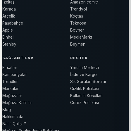
İzeltaş
Amazon.com.tr
Karaca
Trendyol
Arçelik
Koçtaş
Paşabahçe
Teknosa
Apple
Boyner
Einhell
MediaMarkt
Stanley
Beymen
BAĞLANTILAR
DESTEK
Fırsatlar
Yardım Merkezi
Kampanyalar
İade ve Kargo
Trendler
Sık Sorulan Sorular
Markalar
Gizlilik Politikası
Mağazalar
Kullanım Koşulları
Mağaza Katılımı
Çerez Politikası
Blog
Hakkımızda
Nasıl Çalışır?
Mağaza Yönlendirme Politikası