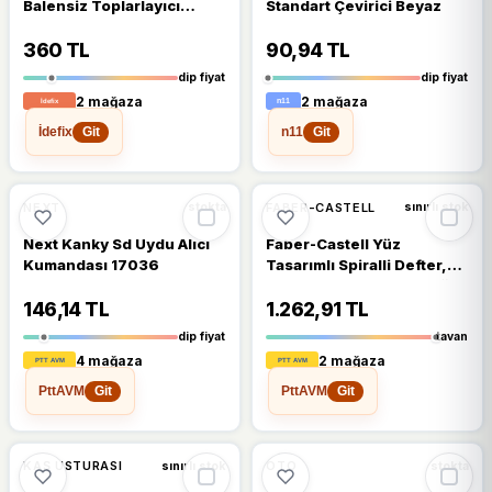
Balensiz Toplarlayıcı
Standart Çevirici Beyaz
Sütyen
360 TL
90,94 TL
dip fiyat
dip fiyat
2 mağaza
2 mağaza
İdefix
n11
Git
Git
🔥
%78 DÜŞTÜ
%78
NEXT
FABER-CASTELL
stokta
sınırlı stok
Next Kanky Sd Uydu Alıcı
Faber-Castell Yüz
Kumandası 17036
Tasarımlı Spiralli Defter,
A4, 120 Yaprak, 70g Kağıt,
Çizgili, Dayanıklı Kapak,
146,14 TL
1.262,91 TL
Kolay Açılan Spiral Cilt,
dip fiyat
tavan
Asorti Renkler
4 mağaza
2 mağaza
PttAVM
PttAVM
Git
Git
🔥
%52 DÜŞTÜ
%52
KAŞ USTURASI
OTO
sınırlı stok
stokta