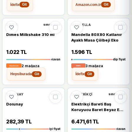
İdefix
Amazon.com.tr
Git
Git
🔥
%38 DÜŞTÜ
%38
DIMES
MANDELLA
sınırlı stok
stokta
Dimes Milkshake 310 ml
Mandella 80X80 Katlanır
Ayaklı Masa Çölbeji Eko
1.022 TL
1.596 TL
tavan
dip fiyat
2 mağaza
3 mağaza
Hepsiburada
İdefix
Git
Git
🔥
%36 DÜŞTÜ
%36
DOLUNAY
ELEKTRIKÇI
stokta
sınırlı stok
Dolunay
Elektrikçi Bareti Baş
Koruyucu Baret Beyaz En
397:2012+A1:2012
Standartlara Uygun Kayışlı
282,39 TL
6.471,61 TL
Ter Bezli
iyi fiyat
tavan