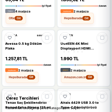
iyi fiyat
tavan
4 mağaza
2 mağaza
Ofix
Hepsiburada
Git
Git
AVESSA
UGREEN
sınırlı stok
stokta
Avessa 0.5 kg Döküm
UGREEN 4K Mini
Plaka
Displayport HDMI
Dönüştürücü Kablo 3
Metre
1.257,81 TL
1.990 TL
tavan
iyi fiyat
2 mağaza
2 mağaza
Hepsiburada
Amazon.com.tr
Git
Git
🔥
%62 DÜŞTÜ
%6
%62
TENAX
ALFAIS
stokta
stokta
Çerez Tercihleri
Tenax Saç Şekillendirici
Alfais 4429 USB 3.0 to
Pomad Extra Strong 125 ml
Type-C Dönüştürücü
Kullanmak istediğiniz çerez kategorilerini seçin.