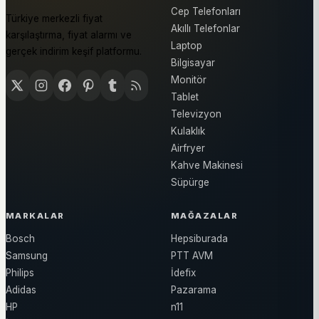
Cep Telefonları
Türkiye merkezli fiyat
Akıllı Telefonlar
karşılaştırma, fiyat alarmı ve
Laptop
gerçek indirim keşif platformu.
Bilgisayar
Monitör
Tablet
Televizyon
Kulaklık
Airfryer
Kahve Makinesi
Süpürge
MARKALAR
MAĞAZALAR
Bosch
Hepsiburada
Samsung
PTT AVM
Philips
İdefix
Adidas
Pazarama
HP
n11