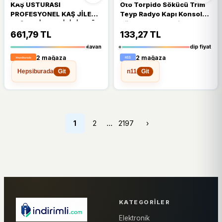
KAŞ USTURASI
Oto Torpido Sökücü Trim
PROFESYONEL KAŞ JİLETİ
Teyp Radyo Kapı Konsol
KAŞ SEKİLLENDİRİCİ 3'LÜ
Sökme Aparatı Trim Led
SET
Sökme Aparatı 4 Set
661,79 TL
133,27 TL
tavan
dip fiyat
2 mağaza
2 mağaza
Hepsiburada
n11
Git
Git
…
1
2
2197
›
KATEGORILER
Elektronik