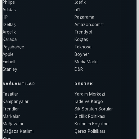
Philips
İdefix
Adidas
n11
HP
Pazarama
İzeltaş
Amazon.com.tr
Arçelik
Trendyol
Karaca
Koçtaş
Paşabahçe
Teknosa
Apple
Boyner
Einhell
MediaMarkt
Stanley
D&R
BAĞLANTILAR
DESTEK
Fırsatlar
Yardım Merkezi
Kampanyalar
İade ve Kargo
Trendler
Sık Sorulan Sorular
Markalar
Gizlilik Politikası
Mağazalar
Kullanım Koşulları
Mağaza Katılımı
Çerez Politikası
Blog