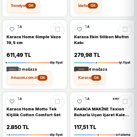
Trendyol
İdefix
Git
Git
🔥
%53 DÜŞTÜ
🔥
%26 DÜŞTÜ
%53
%26
KARACA
KARACA
stokta
stokta
Karaca Home Simple Vazo
Karaca Ekin Silikon Muffin
19,5 cm
Kabı
611,49 TL
279,98 TL
dip fiyat
iyi fiyat
3 mağaza
4 mağaza
Amazon.com.tr
Karaca
Git
Git
🔥
%48 DÜŞTÜ
🔥
%40 DÜŞTÜ
%48
%40
KARACA
KARACA
stokta
sınırlı stok
Karaca Home Motto Tek
KARACA MAKİNE Texion
Kişilik Cotton Comfort Set
Buharla Uçan Işaret Kalemi
İçin Yedek Uç (20 ADET) -
Dikiş Makinesi Aksesuarı
2.850 TL
117,51 TL
dip fiyat
ortalama