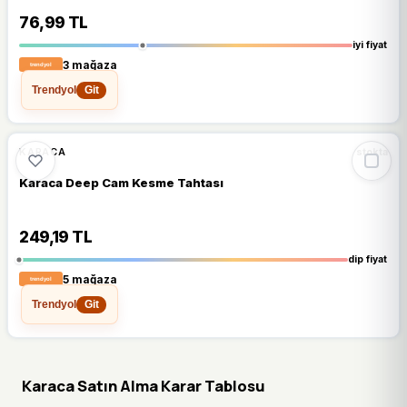
76,99 TL
iyi fiyat
3 mağaza
Trendyol
Git
🔥
%64 DÜŞTÜ
%64
KARACA
stokta
Karaca Deep Cam Kesme Tahtası
249,19 TL
dip fiyat
5 mağaza
Trendyol
Git
Karaca Satın Alma Karar Tablosu