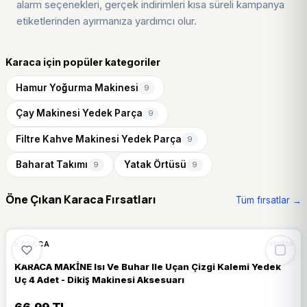
alarm seçenekleri, gerçek indirimleri kısa süreli kampanya
etiketlerinden ayırmanıza yardımcı olur.
Karaca için popüler kategoriler
Hamur Yoğurma Makinesi
9
Çay Makinesi Yedek Parça
9
Filtre Kahve Makinesi Yedek Parça
9
Baharat Takımı
Yatak Örtüsü
9
9
Öne Çıkan Karaca Fırsatları
Tüm fırsatlar →
🔥
%64 DÜŞTÜ
%64
KARACA
stokta
KARACA MAKİNE Isı Ve Buhar Ile Uçan Çizgi Kalemi Yedek
Uç 4 Adet - Dikiş Makinesi Aksesuarı