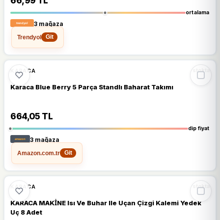
66,99 TL
ortalama
3 mağaza
Trendyol
Git
%16
KARACA
stokta
Karaca Blue Berry 5 Parça Standlı Baharat Takımı
664,05 TL
dip fiyat
3 mağaza
Amazon.com.tr
Git
🔥
%60 DÜŞTÜ
%60
KARACA
stokta
KARACA MAKİNE Isı Ve Buhar Ile Uçan Çizgi Kalemi Yedek
Uç 8 Adet