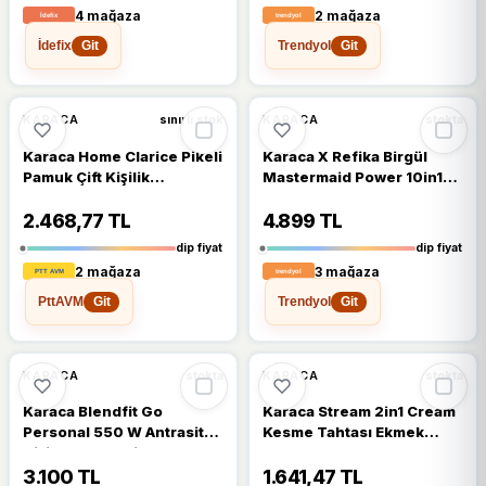
4 mağaza
2 mağaza
İdefix
Trendyol
Git
Git
🔥
%50 DÜŞTÜ
🔥
%49 DÜŞTÜ
%50
%49
KARACA
KARACA
sınırlı stok
stokta
Karaca Home Clarice Pikeli
Karaca X Refika Birgül
Pamuk Çift Kişilik
Mastermaid Power 10in1
Nevresim Takımı
Swiss Cream 2000W
Mutfak Robotu
2.468,77 TL
4.899 TL
dip fiyat
dip fiyat
2 mağaza
3 mağaza
PttAVM
Trendyol
Git
Git
🔥
%41 DÜŞTÜ
🔥
%49 DÜŞTÜ
%41
%49
KARACA
KARACA
stokta
stokta
Karaca Blendfit Go
Karaca Stream 2in1 Cream
Personal 550 W Antrasit
Kesme Tahtası Ekmek
Kişisel Smoothie Blender
Kutusu
3.100 TL
1.641,47 TL