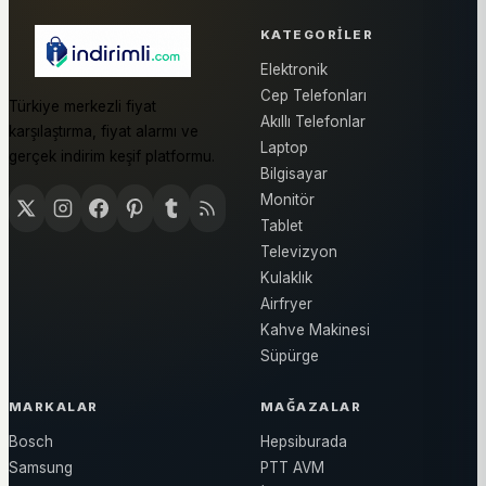
KATEGORILER
Elektronik
Cep Telefonları
Türkiye merkezli fiyat
Akıllı Telefonlar
karşılaştırma, fiyat alarmı ve
Laptop
gerçek indirim keşif platformu.
Bilgisayar
Monitör
Tablet
Televizyon
Kulaklık
Airfryer
Kahve Makinesi
Süpürge
MARKALAR
MAĞAZALAR
Bosch
Hepsiburada
Samsung
PTT AVM