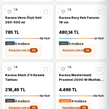
🔥
%51 DÜŞTÜ
🔥
%40 DÜŞTÜ
%51
%40
KARACA
KARACA
stokta
stokta
Karaca Veva Ölçü Seti
Karaca Rory Kek Fanusu
250-500 ml
19 cm
785 TL
480,14 TL
dip fiyat
iyi fiyat
4 mağaza
4 mağaza
Amazon.com.tr
Amazon.com.tr
Git
Git
🔥
%64 DÜŞTÜ
🔥
%55 DÜŞTÜ
%64
%55
KARACA
KARACA
stokta
stokta
Karaca Stark 2'li Kesme
Karaca Mastermaid
Tahtası
Prosteel 2000 W Mutfak
Robotu
218,49 TL
4.499 TL
dip fiyat
dip fiyat
4 mağaza
4 mağaza
Amazon.com.tr
Hepsiburada
Git
Git