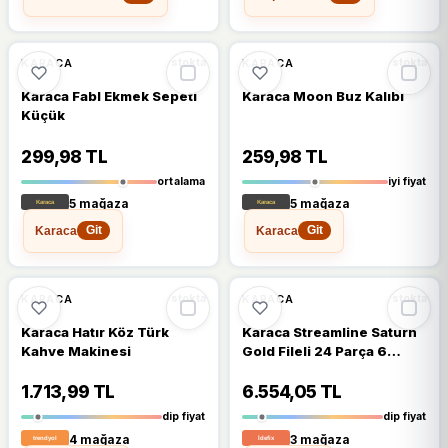
🔥
%28 DÜŞTÜ
%14
%28
KARACA
KARACA
stokta
stokta
Karaca Fabl Ekmek Sepeti
Karaca Moon Buz Kalıbı
Küçük
299,98 TL
259,98 TL
ortalama
iyi fiyat
5 mağaza
5 mağaza
Karaca
Karaca
Git
Git
🔥
%48 DÜŞTÜ
🔥
%47 DÜŞTÜ
%48
%47
KARACA
KARACA
stokta
stokta
Karaca Hatır Köz Türk
Karaca Streamline Saturn
Kahve Makinesi
Gold Fileli 24 Parça 6
Kişilik Yemek Takımı
1.713,99 TL
6.554,05 TL
dip fiyat
dip fiyat
4 mağaza
3 mağaza