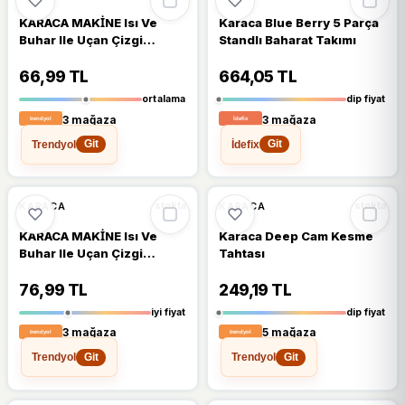
KARACA MAKİNE Isı Ve
Karaca Blue Berry 5 Parça
Buhar Ile Uçan Çizgi
Standlı Baharat Takımı
Kalemi Yedek Uç 4 Adet -
Dikiş Makinesi Aksesuarı
66,99 TL
664,05 TL
ortalama
dip fiyat
3 mağaza
3 mağaza
Trendyol
İdefix
Git
Git
🔥
%60 DÜŞTÜ
🔥
%64 DÜŞTÜ
%60
%64
KARACA
KARACA
stokta
stokta
KARACA MAKİNE Isı Ve
Karaca Deep Cam Kesme
Buhar Ile Uçan Çizgi
Tahtası
Kalemi Yedek Uç 8 Adet
76,99 TL
249,19 TL
iyi fiyat
dip fiyat
3 mağaza
5 mağaza
Trendyol
Trendyol
Git
Git