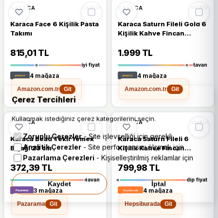
🔥
%43 DÜŞTÜ
%43
%5
KARACA
KARACA
stokta
stokta
Karaca Face 6 Kişilik Pasta
Karaca Saturn Fileli Gold 6
Takımı
Kişilik Kahve Fincan
Takımı
815,01 TL
1.999 TL
iyi fiyat
tavan
4 mağaza
4 mağaza
Amazon.com.tr
Amazon.com.tr
Git
Git
Çerez Tercihleri
Kullanmak istediğiniz çerez kategorilerini seçin.
🔥
%62 DÜŞTÜ
%62
KARACA
KARACA
stokta
stokta
Zorunlu Çerezler
- Site işlevselliği için gerekli
Karaca Bead Tekli Yemek
Karaca Saturn Fileli 6
Analitik Çerezler
- Site performansını ölçmek için
Bıçağı 23 cm
Kişilik Kahve Fincan
Takımı
Pazarlama Çerezleri
- Kişiselleştirilmiş reklamlar için
372,39 TL
799,98 TL
tavan
dip fiyat
Kaydet
İptal
3 mağaza
4 mağaza
Pazarama
Hepsiburada
Git
Git