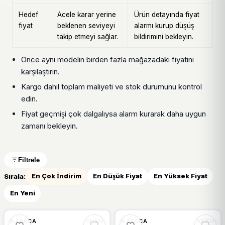
Hedef
Acele karar yerine
Ürün detayında fiyat
fiyat
beklenen seviyeyi
alarmı kurup düşüş
takip etmeyi sağlar.
bildirimini bekleyin.
Önce aynı modelin birden fazla mağazadaki fiyatını
karşılaştırın.
Kargo dahil toplam maliyeti ve stok durumunu kontrol
edin.
Fiyat geçmişi çok dalgalıysa alarm kurarak daha uygun
zamanı bekleyin.
Filtrele
Sırala:
En Çok İndirim
En Düşük Fiyat
En Yüksek Fiyat
En Yeni
🔥
%64 DÜŞTÜ
%64
%16
KARACA
KARACA
stokta
stokta