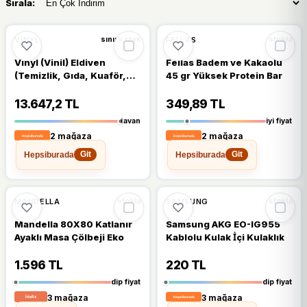
Sırala:
VINYL
FELLAS
sınırlı stok
stokta
Vınyl (Vinil) Eldiven
Fellas Badem ve Kakaolu
(Temizlik, Gıda, Kuaför,
45 gr Yüksek Protein Bar
Bahçe, Iş Eldiveni)
(Medium (Orta))
13.647,2 TL
349,89 TL
tavan
iyi fiyat
2 mağaza
2 mağaza
Hepsiburada
Hepsiburada
Git
Git
🔥
%38 DÜŞTÜ
🔥
%69 DÜŞTÜ
%38
%69
MANDELLA
SAMSUNG
stokta
stokta
Mandella 80X80 Katlanır
Samsung AKG EO-IG955
Ayaklı Masa Çölbeji Eko
Kablolu Kulak İçi Kulaklık
1.596 TL
220 TL
dip fiyat
dip fiyat
3 mağaza
3 mağaza