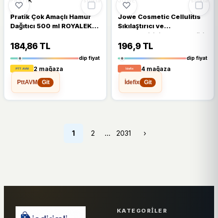
%16
%51
PRATIK
JOWE
stokta
stokta
Pratik Çok Amaçlı Hamur
Jowe Cosmetic Cellulitis
Dağıtıcı 500 ml ROYALEKS-
Sıkılaştırıcı ve
KP103
Nemlendirici 100 ml Selülit
Kremi
184,86 TL
196,9 TL
dip fiyat
dip fiyat
2 mağaza
4 mağaza
PttAVM
İdefix
Git
Git
…
1
2
2031
›
KATEGORILER