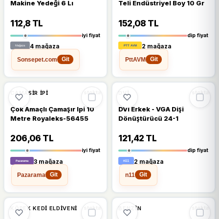
Makine Yedeği 6 Lı
Teli Endüstriyel Boy 10 Gr
112,8 TL
152,08 TL
iyi fiyat
dip fiyat
4 mağaza
2 mağaza
Sonsepet.com
PttAVM
Git
Git
🔥
%68 DÜŞTÜ
%68
%12
CAMASIR İPI
DVI
stokta
stokta
Çok Amaçlı Çamaşır Ipi 10
DVI Erkek - VGA Dişi
Metre Royaleks-56455
Dönüştürücü 24-1
206,06 TL
121,42 TL
iyi fiyat
dip fiyat
3 mağaza
2 mağaza
Pazarama
n11
Git
Git
🔥
%56 DÜŞTÜ
🔥
%37 DÜŞTÜ
%56
%37
KÖPEK KEDI ELDIVENI
BENZIN
stokta
stokta