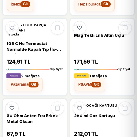
İdefix
Hepsiburada
Git
Git
🔥
%24 DÜŞTÜ
🔥
%52 DÜŞTÜ
%24
%52
TEKNE YEDEK PARÇA
MAG
stokta
EKIPMANI
stokta
Mag Tekli Lnb Altın Uçlu
105 C Nc Termostat
Normalde Kapalı Tıp (Ic-
269)
124,91 TL
171,56 TL
dip fiyat
dip fiyat
2 mağaza
3 mağaza
Pazarama
PttAVM
Git
Git
🔥
%37 DÜŞTÜ
%37
%10
FIS
KAMP OCAĞI KARTUSU
stokta
stokta
60 Ohm Anten Fısı Erkek
250 ml Gaz Kartuşu
Metal Oksan
67,9 TL
212,01 TL