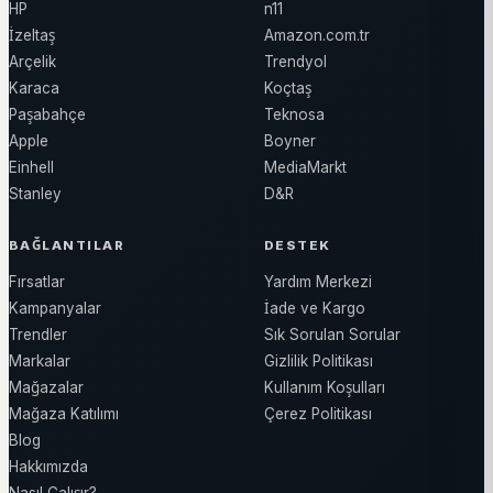
HP
n11
İzeltaş
Amazon.com.tr
Arçelik
Trendyol
Karaca
Koçtaş
Paşabahçe
Teknosa
Apple
Boyner
Einhell
MediaMarkt
Stanley
D&R
BAĞLANTILAR
DESTEK
Fırsatlar
Yardım Merkezi
Kampanyalar
İade ve Kargo
Trendler
Sık Sorulan Sorular
Markalar
Gizlilik Politikası
Mağazalar
Kullanım Koşulları
Mağaza Katılımı
Çerez Politikası
Blog
Hakkımızda
Nasıl Çalışır?