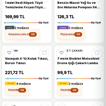
1 Adet Kedi Köpek Tüyü
Benzin Mazot Yağ Su ve
Temizleme FırçasıTüyü
Sıvı Aktarma Pompası 54
Toplayıcı, Otomatik
cm
Temizlenen Kedi Tarağı,
169,99 TL
126,3 TL
Tüy Toplama Kaşıma
dip fiyat
dip fiyat
Eldiveni, Köpek Tüy
2 mağaza
2 mağaza
Tarama ve Toplama
Makinesi (Pembe)
Amazon.com.tr
Pazarama
Git
Git
🔥
%28 DÜŞTÜ
🔥
%47 DÜŞTÜ
%28
%47
VASEPAK
BISIKLET ÇAKARI
stokta
stokta
Vasepak 4 'lü Kulak Tıkacı,
7 Renk Bisiklet Motosiklet
Burun Tıkacı
Drone Işığı Çakarlı Lamba
221,72 TL
99,9 TL
dip fiyat
dip fiyat
4 mağaza
2 mağaza
PttAVM
PttAVM
Git
Git
🔥
%51 DÜŞTÜ