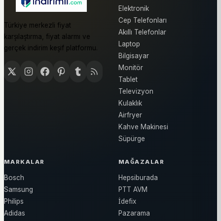
Elektronik
Cep Telefonları
Türkiye merkezli fiyat
Akıllı Telefonlar
karşılaştırma, fiyat alarmı ve
Laptop
gerçek indirim keşif platformu.
Bilgisayar
Monitör
Tablet
Televizyon
Kulaklık
Airfryer
Kahve Makinesi
Süpürge
MARKALAR
MAĞAZALAR
Bosch
Hepsiburada
Samsung
PTT AVM
Philips
İdefix
Adidas
Pazarama