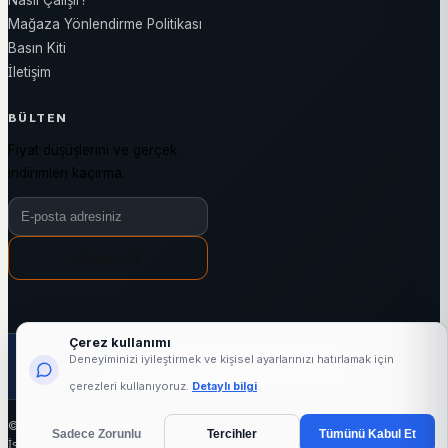
Mağaza Yönlendirme Politikası
Basın Kiti
İletişim
BÜLTEN
Fiyat düşüşlerini ve gerçek
indirimleri kaçırma.
Bülten e-posta adresiniz
Abone Ol
Çerez kullanımı
1000+
24876+
3144+
7/24
Deneyiminizi iyileştirmek ve kişisel ayarlarınızı hatırlamak için
aktif mağaza
marka
kategori
fiyat takibi
çerezleri kullanıyoruz.
Detaylı bilgi
© 2026 indirimli.com - Tüm hakları saklıdır.
Sadece Zorunlu
Tercihler
Tümünü Kabul Et
İşleten: Ajans11 LLC (ABD) · Hizmet bölgesi: Türkiye