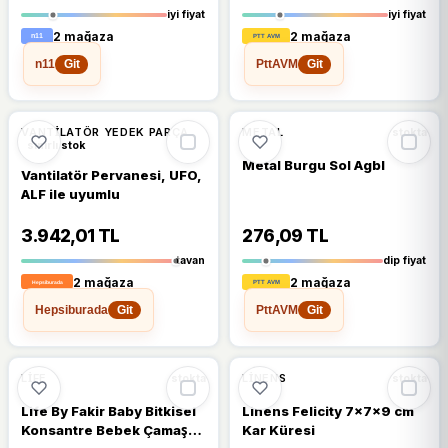
iyi fiyat
iyi fiyat
2 mağaza
2 mağaza
n11
PttAVM
Git
Git
🔥
%28 DÜŞTÜ
%28
VANTILATÖR YEDEK PARÇA
METAL
stokta
sınırlı stok
Metal Burgu Sol Agbl
Vantilatör Pervanesi, UFO,
ALF ile uyumlu
3.942,01 TL
276,09 TL
tavan
dip fiyat
2 mağaza
2 mağaza
Hepsiburada
PttAVM
Git
Git
🔥
%70 DÜŞTÜ
🔥
%56 DÜŞTÜ
%70
%56
LIFE
LINENS
stokta
stokta
Life By Fakir Baby Bitkisel
Linens Felicity 7x7x9 cm
Konsantre Bebek Çamaşır
Kar Küresi