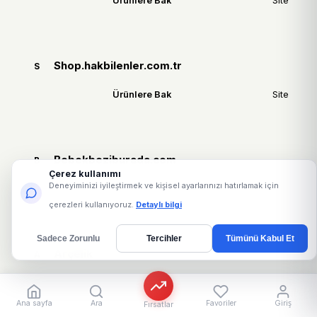
Ürünlere Bak
Site
Shop.hakbilenler.com.tr
S
Ürünlere Bak
Site
Bebekbeziburada.com
B
Çerez kullanımı
Deneyiminizi iyileştirmek ve kişisel ayarlarınızı hatırlamak için
Ürünlere Bak
Site
çerezleri kullanıyoruz.
Detaylı bilgi
Sadece Zorunlu
Tercihler
Tümünü Kabul Et
Arçelik
A
Ürünlere Bak
Site
Ana sayfa
Ara
Favoriler
Giriş
Fırsatlar