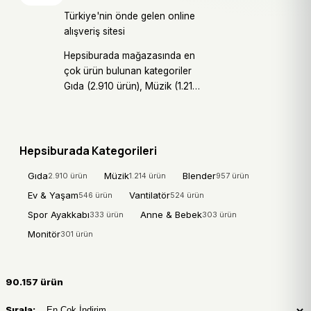
Türkiye'nin önde gelen online
alışveriş sitesi
Hepsiburada mağazasında en
çok ürün bulunan kategoriler
Gıda (2.910 ürün), Müzik (1.214
ürün), Blender (957 ürün)
olarak öne çıkıyor. Bu
kategorilerdeki ürünler
indirimli.com üzerinden diğer
Hepsiburada Kategorileri
mağazaların tekliflerinden
Gıda
Müzik
Blender
2.910 ürün
1.214 ürün
957 ürün
gelen fiyatlarla anlık olarak
karşılaştırılabilir; hedef fiyat
Ev & Yaşam
Vantilatör
546 ürün
524 ürün
belirleyerek fiyat alarmı
Spor Ayakkabı
Anne & Bebek
333 ürün
303 ürün
kurabilirsiniz.
Monitör
301 ürün
90.157 ürün
Sırala: