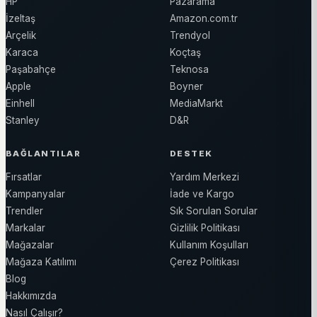
HP
Pazarama
İzeltaş
Amazon.com.tr
Arçelik
Trendyol
Karaca
Koçtaş
Paşabahçe
Teknosa
Apple
Boyner
Einhell
MediaMarkt
Stanley
D&R
BAĞLANTILAR
DESTEK
Fırsatlar
Yardım Merkezi
Kampanyalar
İade ve Kargo
Trendler
Sık Sorulan Sorular
Markalar
Gizlilik Politikası
Mağazalar
Kullanım Koşulları
Mağaza Katılımı
Çerez Politikası
Blog
Hakkımızda
Nasıl Çalışır?