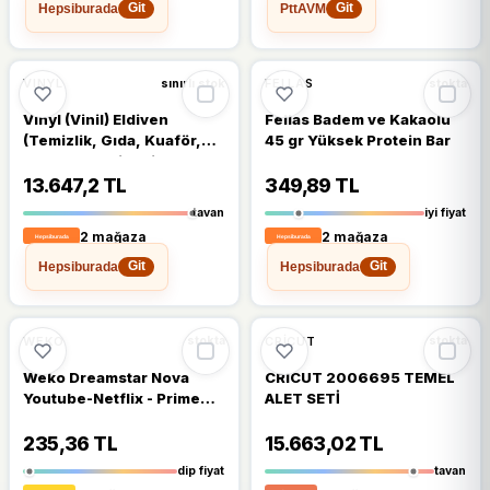
Hepsiburada
PttAVM
Git
Git
VINYL
FELLAS
sınırlı stok
stokta
Vınyl (Vinil) Eldiven
Fellas Badem ve Kakaolu
(Temizlik, Gıda, Kuaför,
45 gr Yüksek Protein Bar
Bahçe, Iş Eldiveni)
(Medium (Orta))
13.647,2 TL
349,89 TL
tavan
iyi fiyat
2 mağaza
2 mağaza
Hepsiburada
Hepsiburada
Git
Git
🔥
%64 DÜŞTÜ
%64
%11
WEKO
CRICUT
stokta
stokta
Weko Dreamstar Nova
CRICUT 2006695 TEMEL
Youtube-Netflix - Prime
ALET SETİ
Video Tuşlu Android Tv
Box Kumanda
235,36 TL
15.663,02 TL
dip fiyat
tavan