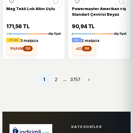
Mag Tekli Lnb Altın Uçlu
Powermaster Amerikan Fiş
Standart Çevirici Beyaz
171,56 TL
90,94 TL
dip fiyat
dip fiyat
3 mağaza
2 mağaza
PttAVM
n11
Git
Git
…
1
2
3757
›
KATEGORILER