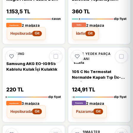
Super Friends 22243
Sütyen
1.153,5 TL
360 TL
tavan
dip fiyat
2 mağaza
2 mağaza
Hepsiburada
İdefix
Git
Git
🔥
%69 DÜŞTÜ
🔥
%24 DÜŞTÜ
%69
%24
SAMSUNG
TEKNE YEDEK PARÇA
stokta
EKIPMANI
stokta
Samsung AKG EO-IG955
Kablolu Kulak İçi Kulaklık
105 C Nc Termostat
Normalde Kapalı Tıp (Ic-
269)
220 TL
124,91 TL
dip fiyat
dip fiyat
3 mağaza
2 mağaza
Hepsiburada
Pazarama
Git
Git
🔥
%52 DÜŞTÜ
🔥
%54 DÜŞTÜ
%52
%54
MAG
POWERMASTER
stokta
stokta