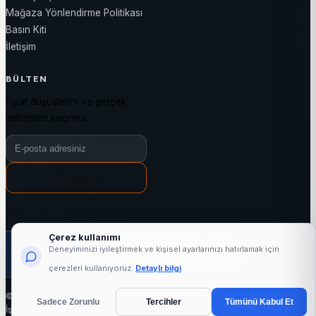
Mağaza Yönlendirme Politikası
Basın Kiti
İletişim
BÜLTEN
Fiyat düşüşlerini ve gerçek
indirimleri kaçırma.
Bülten e-posta adresiniz
Abone Ol
Çerez kullanımı
1000+
24763+
3144+
7/24
Deneyiminizi iyileştirmek ve kişisel ayarlarınızı hatırlamak için
aktif mağaza
marka
kategori
fiyat takibi
çerezleri kullanıyoruz.
Detaylı bilgi
© 2026 indirimli.com - Tüm hakları saklıdır.
Sadece Zorunlu
Tercihler
Tümünü Kabul Et
İşleten: Ajans11 LLC (ABD) · Hizmet bölgesi: Türkiye