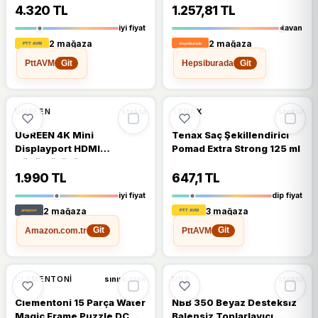
4.320 TL
1.257,81 TL
iyi fiyat
tavan
2 mağaza
2 mağaza
PttAVM
Hepsiburada
Git
Git
%6
UGREEN
TENAX
stokta
stokta
UGREEN 4K Mini
Tenax Saç Şekillendirici
Displayport HDMI
Pomad Extra Strong 125 ml
Dönüştürücü Kablo 3
Metre
1.990 TL
647,1 TL
iyi fiyat
dip fiyat
2 mağaza
3 mağaza
Amazon.com.tr
PttAVM
Git
Git
🔥
%32 DÜŞTÜ
%32
CLEMENTONI
NBB
sınırlı stok
stokta
Clementoni 15 Parça Water
NBB 350 Beyaz Desteksiz
Magic Frame Puzzle DC
Balensiz Toplarlayıcı