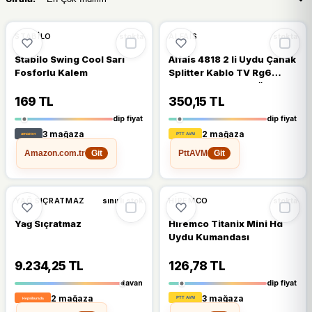
🔥
%56 DÜŞTÜ
%56
STABILO
ALFAIS
stokta
stokta
Stabilo Swing Cool Sarı
Alfais 4818 2 li Uydu Çanak
Fosforlu Kalem
Splitter Kablo TV Rg6
Anten Çoklayıcı Dağıtıcı
169 TL
350,15 TL
dip fiyat
dip fiyat
3 mağaza
2 mağaza
Amazon.com.tr
PttAVM
Git
Git
🔥
%51 DÜŞTÜ
%51
YAĞ SIÇRATMAZ
HIREMCO
sınırlı stok
stokta
Yağ Sıçratmaz
Hiremco Titanix Mini Hd
Uydu Kumandası
9.234,25 TL
126,78 TL
tavan
dip fiyat
2 mağaza
3 mağaza