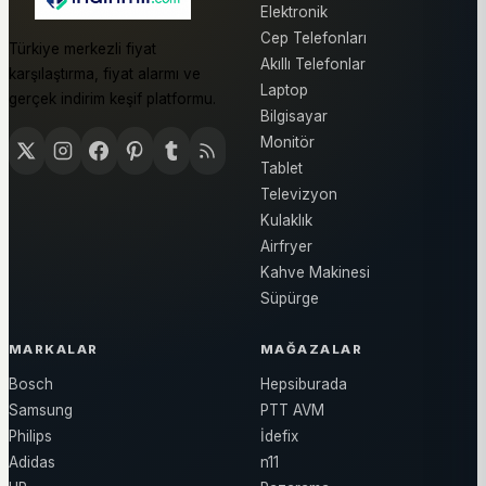
Elektronik
Cep Telefonları
Türkiye merkezli fiyat
Akıllı Telefonlar
karşılaştırma, fiyat alarmı ve
Laptop
gerçek indirim keşif platformu.
Bilgisayar
Monitör
Tablet
Televizyon
Kulaklık
Airfryer
Kahve Makinesi
Süpürge
MARKALAR
MAĞAZALAR
Bosch
Hepsiburada
Samsung
PTT AVM
Philips
İdefix
Adidas
n11