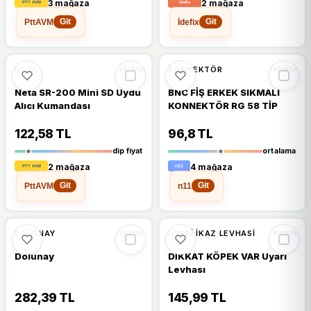
3 mağaza
2 mağaza
PttAVM
İdefix
Git
Git
🔥
%37 DÜŞTÜ
🔥
%41 DÜŞTÜ
%37
%41
NETA
KONNEKTÖR
stokta
stokta
Neta SR-200 Mini SD Uydu
BNC FİŞ ERKEK SIKMALI
Alıcı Kumandası
KONNEKTÖR RG 58 TİP
122,58 TL
96,8 TL
dip fiyat
ortalama
2 mağaza
4 mağaza
PttAVM
n11
Git
Git
🔥
%36 DÜŞTÜ
🔥
%30 DÜŞTÜ
%36
%30
DOLUNAY
UYARI İKAZ LEVHASI
stokta
stokta
Dolunay
DİKKAT KÖPEK VAR Uyarı
Levhası
282,39 TL
145,99 TL