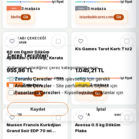
iyi fiyat
iyi fiyat
3 mağaza
3 mağaza
İdefix
istanbulticaret.com
Git
Git
AYAKKABI ÇEKECEĞI
KS
stokta
sınırlı stok
KS Games Tarot Kartı T102
60 cm Demir Döküm
Çerez Tercihleri
Ayakkabı Çekeceği, Kerata
Kullanmak istediğiniz çerez kategorilerini seçin.
955,86 TL
1.045,21 TL
Zorunlu Çerezler
- Site işlevselliği için gerekli
tavan
iyi fiyat
Analitik Çerezler
- Site performansını ölçmek için
2 mağaza
2 mağaza
Pazarlama Çerezleri
- Kişiselleştirilmiş reklamlar için
Hepsiburada
PttAVM
Git
Git
Kaydet
İptal
MAISON
AVESSA
stokta
sınırlı stok
Maison Francis Kurkdjian
Avessa 0.5 kg Döküm
Grand Soir EDP 70 ml
Plaka
Parfüm