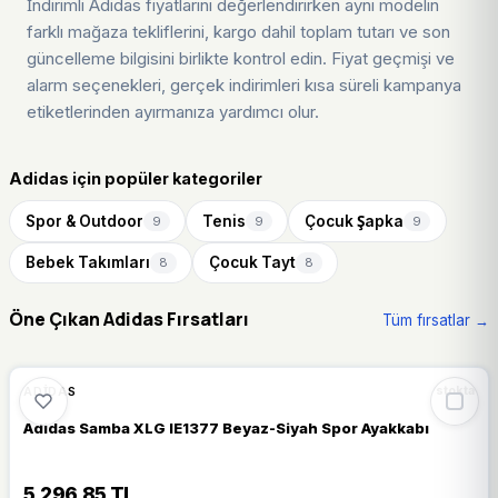
İndirimli Adidas fiyatlarını değerlendirirken aynı modelin
farklı mağaza tekliflerini, kargo dahil toplam tutarı ve son
güncelleme bilgisini birlikte kontrol edin. Fiyat geçmişi ve
alarm seçenekleri, gerçek indirimleri kısa süreli kampanya
etiketlerinden ayırmanıza yardımcı olur.
Adidas için popüler kategoriler
Spor & Outdoor
Tenis
Çocuk Şapka
9
9
9
Bebek Takımları
Çocuk Tayt
8
8
Öne Çıkan Adidas Fırsatları
Tüm fırsatlar →
%14
ADIDAS
stokta
Adidas Samba XLG IE1377 Beyaz-Siyah Spor Ayakkabı
5.296,85 TL