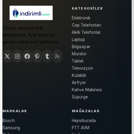
KATEGORILER
Elektronik
Cep Telefonları
Türkiye merkezli fiyat
Akıllı Telefonlar
karşılaştırma, fiyat alarmı ve
Laptop
gerçek indirim keşif platformu.
Bilgisayar
Monitör
Tablet
Televizyon
Kulaklık
Airfryer
Kahve Makinesi
Süpürge
MARKALAR
MAĞAZALAR
Bosch
Hepsiburada
Samsung
PTT AVM