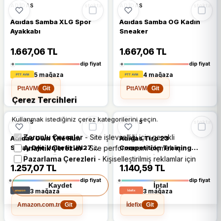
🔥
%67 DÜŞTÜ
🔥
%63 DÜŞTÜ
%67
%63
ADIDAS
ADIDAS
stokta
stokta
Adidas Samba XLG Spor
Adidas Samba OG Kadın
Ayakkabı
Sneaker
1.667,06 TL
1.667,06 TL
dip fiyat
dip fiyat
5 mağaza
4 mağaza
PttAVM
PttAVM
Git
Git
Çerez Tercihleri
Kullanmak istediğiniz çerez kategorilerini seçin.
🔥
%65 DÜŞTÜ
🔥
%64 DÜŞTÜ
%65
%64
ADIDAS
ADIDAS
stokta
stokta
Zorunlu Çerezler
- Site işlevselliği için gerekli
Adidas Own The Run
Adidas Tiro 23
Spray Dye Unitefit JN2703
Competition Training
Analitik Çerezler
- Site performansını ölçmek için
Kapüşonlu Rüzgarlık
HC5483 Siyah Erkek
Pazarlama Çerezleri
- Kişiselleştirilmiş reklamlar için
Eşofman Altı
1.257,07 TL
1.140,59 TL
dip fiyat
dip fiyat
Kaydet
İptal
3 mağaza
3 mağaza
Amazon.com.tr
İdefix
Git
Git