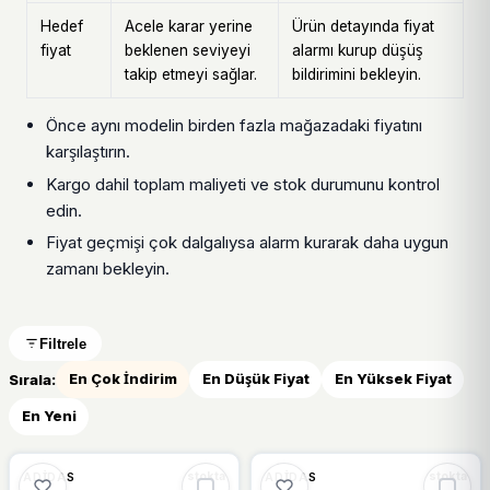
Hedef
Acele karar yerine
Ürün detayında fiyat
fiyat
beklenen seviyeyi
alarmı kurup düşüş
takip etmeyi sağlar.
bildirimini bekleyin.
Önce aynı modelin birden fazla mağazadaki fiyatını
karşılaştırın.
Kargo dahil toplam maliyeti ve stok durumunu kontrol
edin.
Fiyat geçmişi çok dalgalıysa alarm kurarak daha uygun
zamanı bekleyin.
Filtrele
Sırala:
En Çok İndirim
En Düşük Fiyat
En Yüksek Fiyat
En Yeni
🔥
%64 DÜŞTÜ
%14
%64
ADIDAS
ADIDAS
stokta
stokta