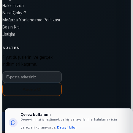
Hakkımızda
Nasıl Çalışır?
Mağaza Yönlendirme Politikası
Basın Kiti
İletişim
BÜLTEN
Fiyat düşüşlerini ve gerçek
indirimleri kaçırma.
Bülten e-posta adresiniz
Abone Ol
Çerez kullanımı
1000+
24876+
3144+
7/24
Deneyiminizi iyileştirmek ve kişisel ayarlarınızı hatırlamak için
aktif mağaza
marka
kategori
fiyat takibi
çerezleri kullanıyoruz.
Detaylı bilgi