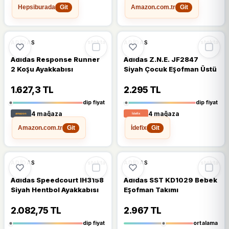
Hepsiburada
Amazon.com.tr
Git
Git
🔥
%51 DÜŞTÜ
🔥
%49 DÜŞTÜ
%51
%49
ADIDAS
ADIDAS
stokta
stokta
Adidas Response Runner
Adidas Z.N.E. JF2847
2 Koşu Ayakkabısı
Siyah Çocuk Eşofman Üstü
1.627,3 TL
2.295 TL
dip fiyat
dip fiyat
4 mağaza
4 mağaza
Amazon.com.tr
İdefix
Git
Git
🔥
%49 DÜŞTÜ
🔥
%21 DÜŞTÜ
%49
%21
ADIDAS
ADIDAS
stokta
stokta
Adidas Speedcourt IH3158
Adidas SST KD1029 Bebek
Siyah Hentbol Ayakkabısı
Eşofman Takımı
2.082,75 TL
2.967 TL
dip fiyat
ortalama