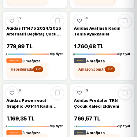
🔥
%61 DÜŞTÜ
🔥
%53 DÜŞTÜ
%61
%53
ADIDAS
ADIDAS
stokta
stokta
Adidas IT1475 2024/2025
Adidas Avaflash Kadın
Alternatif Beşiktaş Çocuk
Tenis Ayakkabısı
Forması
779,99 TL
1.760,68 TL
dip fiyat
dip fiyat
3 mağaza
4 mağaza
Hepsiburada
Amazon.com.tr
Git
Git
🔥
%52 DÜŞTÜ
🔥
%51 DÜŞTÜ
%52
%51
ADIDAS
ADIDAS
stokta
stokta
Adidas Powerreact
Adidas Predator TRN
Graphic JG1414 Kadın
Çocuk Kaleci Eldiveni
Sporcu Sütyeni
1.169,35 TL
766,57 TL
dip fiyat
dip fiyat
3 mağaza
4 mağaza