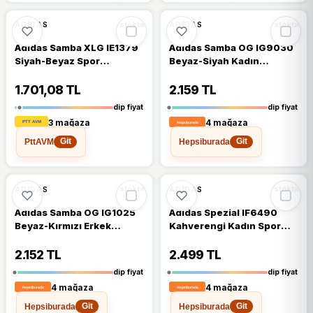
🔥
%68 DÜŞTÜ
🔥
%62 DÜŞTÜ
%68
%62
ADIDAS
ADIDAS
stokta
stokta
Adidas Samba XLG IE1379
Adidas Samba OG IG9030
Siyah-Beyaz Spor
Beyaz-Siyah Kadın
Ayakkabı
Sneaker
1.701,08 TL
2.159 TL
dip fiyat
dip fiyat
3 mağaza
4 mağaza
PttAVM
Hepsiburada
Git
Git
🔥
%60 DÜŞTÜ
🔥
%62 DÜŞTÜ
%60
%62
ADIDAS
ADIDAS
stokta
stokta
Adidas Samba OG IG1025
Adidas Spezial IF6490
Beyaz-Kırmızı Erkek
Kahverengi Kadın Spor
Sneaker
Ayakkabı
2.152 TL
2.499 TL
dip fiyat
dip fiyat
4 mağaza
4 mağaza
Hepsiburada
Hepsiburada
Git
Git