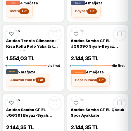
4 mağaza
4 mağaza
İdefix
Boyner
Git
Git
🔥
%49 DÜŞTÜ
🔥
%48 DÜŞTÜ
%49
%48
ADIDAS
ADIDAS
stokta
stokta
Adidas Tennis Climacool
Adidas Samba CF EL
Kısa Kollu Polo Yaka Erkek
JQ6390 Siyah-Beyaz
Spor Tişört
Çocuk Spor Ayakkabı
1.554,03 TL
2.144,35 TL
dip fiyat
dip fiyat
5 mağaza
4 mağaza
Amazon.com.tr
Hepsiburada
Git
Git
🔥
%48 DÜŞTÜ
🔥
%49 DÜŞTÜ
%48
%49
ADIDAS
ADIDAS
stokta
stokta
Adidas Samba CF EL
Adidas Samba CF EL Çocuk
JQ6391 Beyaz-Siyah
Spor Ayakkabı
Çocuk Spor Ayakkabı
2.144,35 TL
2.144,35 TL