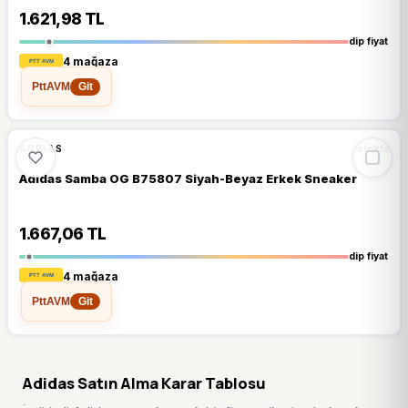
1.621,98 TL
dip fiyat
4 mağaza
PttAVM
Git
🔥
%67 DÜŞTÜ
%67
ADIDAS
stokta
Adidas Samba OG B75807 Siyah-Beyaz Erkek Sneaker
1.667,06 TL
dip fiyat
4 mağaza
PttAVM
Git
Adidas Satın Alma Karar Tablosu