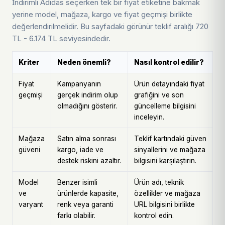
İndirimli Adidas seçerken tek bir fiyat etiketine bakmak
yerine model, mağaza, kargo ve fiyat geçmişi birlikte
değerlendirilmelidir. Bu sayfadaki görünür teklif aralığı 720
TL - 6.174 TL seviyesindedir.
Kriter
Neden önemli?
Nasıl kontrol edilir?
Fiyat
Kampanyanın
Ürün detayındaki fiyat
geçmişi
gerçek indirim olup
grafiğini ve son
olmadığını gösterir.
güncelleme bilgisini
inceleyin.
Mağaza
Satın alma sonrası
Teklif kartındaki güven
güveni
kargo, iade ve
sinyallerini ve mağaza
destek riskini azaltır.
bilgisini karşılaştırın.
Model
Benzer isimli
Ürün adı, teknik
ve
ürünlerde kapasite,
özellikler ve mağaza
varyant
renk veya garanti
URL bilgisini birlikte
farkı olabilir.
kontrol edin.