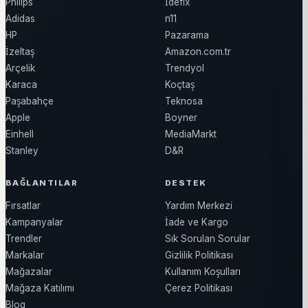
Philips
İdefix
Adidas
n11
HP
Pazarama
İzeltaş
Amazon.com.tr
Arçelik
Trendyol
Karaca
Koçtaş
Paşabahçe
Teknosa
Apple
Boyner
Einhell
MediaMarkt
Stanley
D&R
BAĞLANTILAR
DESTEK
Fırsatlar
Yardım Merkezi
Kampanyalar
İade ve Kargo
Trendler
Sık Sorulan Sorular
Markalar
Gizlilik Politikası
Mağazalar
Kullanım Koşulları
Mağaza Katılımı
Çerez Politikası
Blog