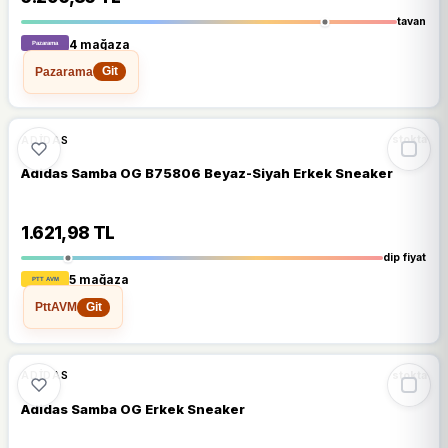
tavan
4 mağaza
Pazarama
Git
🔥
%64 DÜŞTÜ
%64
ADIDAS
stokta
Adidas Samba OG B75806 Beyaz-Siyah Erkek Sneaker
1.621,98 TL
dip fiyat
5 mağaza
PttAVM
Git
🔥
%64 DÜŞTÜ
%64
ADIDAS
stokta
Adidas Samba OG Erkek Sneaker