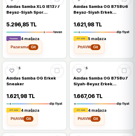
Adidas Samba XLG IE1377
Adidas Samba OG B75806
Beyaz-Siyah Spor
Beyaz-Siyah Erkek
Ayakkabı
Sneaker
5.296,85 TL
1.621,98 TL
tavan
dip fiyat
4 mağaza
5 mağaza
Pazarama
PttAVM
Git
Git
🔥
%64 DÜŞTÜ
🔥
%67 DÜŞTÜ
%64
%67
ADIDAS
ADIDAS
stokta
stokta
Adidas Samba OG Erkek
Adidas Samba OG B75807
Sneaker
Siyah-Beyaz Erkek
Sneaker
1.621,98 TL
1.667,06 TL
dip fiyat
dip fiyat
4 mağaza
4 mağaza
PttAVM
PttAVM
Git
Git