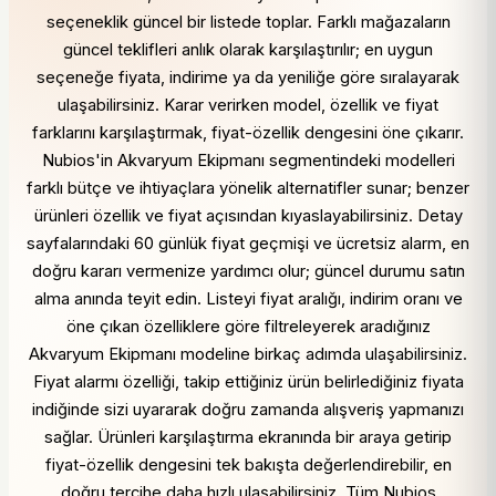
seçeneklik güncel bir listede toplar. Farklı mağazaların
güncel teklifleri anlık olarak karşılaştırılır; en uygun
seçeneğe fiyata, indirime ya da yeniliğe göre sıralayarak
ulaşabilirsiniz. Karar verirken model, özellik ve fiyat
farklarını karşılaştırmak, fiyat-özellik dengesini öne çıkarır.
Nubios'in Akvaryum Ekipmanı segmentindeki modelleri
farklı bütçe ve ihtiyaçlara yönelik alternatifler sunar; benzer
ürünleri özellik ve fiyat açısından kıyaslayabilirsiniz. Detay
sayfalarındaki 60 günlük fiyat geçmişi ve ücretsiz alarm, en
doğru kararı vermenize yardımcı olur; güncel durumu satın
alma anında teyit edin. Listeyi fiyat aralığı, indirim oranı ve
öne çıkan özelliklere göre filtreleyerek aradığınız
Akvaryum Ekipmanı modeline birkaç adımda ulaşabilirsiniz.
Fiyat alarmı özelliği, takip ettiğiniz ürün belirlediğiniz fiyata
indiğinde sizi uyararak doğru zamanda alışveriş yapmanızı
sağlar. Ürünleri karşılaştırma ekranında bir araya getirip
fiyat-özellik dengesini tek bakışta değerlendirebilir, en
doğru tercihe daha hızlı ulaşabilirsiniz. Tüm Nubios