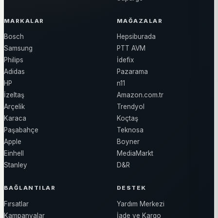
MARKALAR
MAĞAZALAR
Bosch
Hepsiburada
Samsung
PTT AVM
Philips
İdefix
Adidas
Pazarama
HP
n11
İzeltaş
Amazon.com.tr
Arçelik
Trendyol
Karaca
Koçtaş
Paşabahçe
Teknosa
Apple
Boyner
Einhell
MediaMarkt
Stanley
D&R
BAĞLANTILAR
DESTEK
Fırsatlar
Yardım Merkezi
Kampanyalar
İade ve Kargo