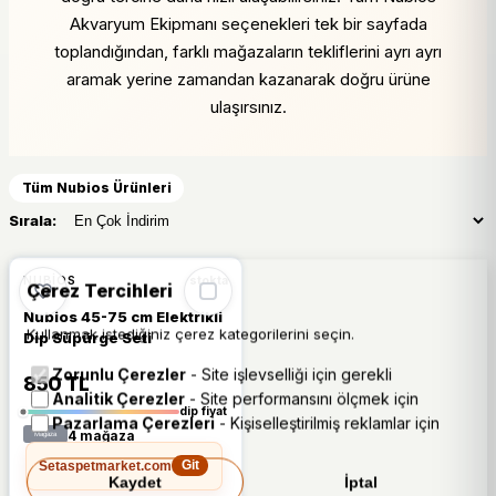
Akvaryum Ekipmanı seçenekleri tek bir sayfada
toplandığından, farklı mağazaların tekliflerini ayrı ayrı
aramak yerine zamandan kazanarak doğru ürüne
ulaşırsınız.
Tüm Nubios Ürünleri
Sırala:
%18
NUBIOS
stokta
Çerez Tercihleri
Nubios 45-75 cm Elektrikli
Kullanmak istediğiniz çerez kategorilerini seçin.
Dip Süpürge Seti
Zorunlu Çerezler
- Site işlevselliği için gerekli
850 TL
Analitik Çerezler
- Site performansını ölçmek için
dip fiyat
Pazarlama Çerezleri
- Kişiselleştirilmiş reklamlar için
4 mağaza
Setaspetmarket.com
Git
Kaydet
İptal