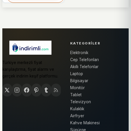
KATEGORILER
Elektronik
Cep Telefonları
Türkiye merkezli fiyat
Akıllı Telefonlar
karşılaştırma, fiyat alarmı ve
Laptop
gerçek indirim keşif platformu.
Bilgisayar
Monitör
Tablet
Televizyon
Kulaklık
Airfryer
Kahve Makinesi
Süpürge