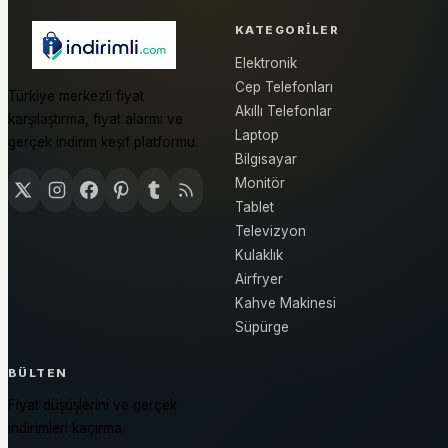
KATEGORILER
Elektronik
Cep Telefonları
Türkiye merkezli fiyat
Akıllı Telefonlar
karşılaştırma, fiyat alarmı ve
Laptop
gerçek indirim keşif platformu.
Bilgisayar
Monitör
Tablet
Televizyon
Kulaklık
Airfryer
Kahve Makinesi
Süpürge
BÜLTEN
Fiyat düşüşlerini ve gerçek
indirimleri kaçırma.