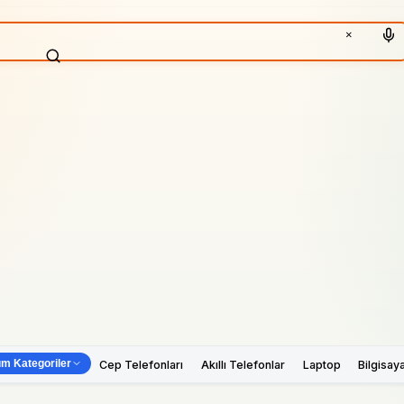
×
m Kategoriler
Cep Telefonları
Akıllı Telefonlar
Laptop
Bilgisay