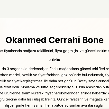
Okanmed Cerrahi Bone
iyatlarında mağaza tekliflerini, fiyat geçmişini ve güncel indirim siny
3 ürün
a 3 seçenekle derlenmiştir. Farklı mağazaların güncel teklifleri anlı
çerken model, özellik ve fiyat farklarını göz önünde bulundurmak, fi
k ve fiyat karşılaştırması ile daha net görülür. Detay sayfalarında
a teyit edin. Sıralama ve filtre seçenekleriyle 3 ürün arasından b
 ürünlerine alarm kurarak, fiyat hareketlerinden anında haberdar olab
oğru tercihe daha hızlı ulaşabilirsiniz. Güncel fiyatların ve mağaza 
alışverişinde hem zaman hem bütçe açısından avantaj sağlar.