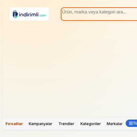
Tü
Fırsatlar
Kampanyalar
Trendler
Kategoriler
Markalar