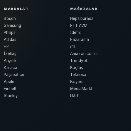
MARKALAR
MAĞAZALAR
Bosch
Hepsiburada
Samsung
PTT AVM
Philips
İdefix
Adidas
Pazarama
HP
n11
İzeltaş
Amazon.com.tr
Arçelik
Trendyol
Karaca
Koçtaş
Paşabahçe
Teknosa
Apple
Boyner
Einhell
MediaMarkt
Stanley
D&R