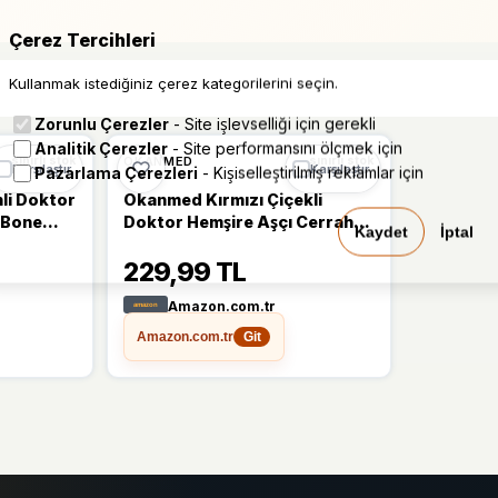
Çerez Tercihleri
Kullanmak istediğiniz çerez kategorilerini seçin.
Zorunlu Çerezler
- Site işlevselliği için gerekli
Analitik Çerezler
- Site performansını ölçmek için
OKANMED
sınırlı stok
sınırlı stok
Karşılaştır
Karşılaştır
Pazarlama Çerezleri
- Kişiselleştirilmiş reklamlar için
li Doktor
Okanmed Kırmızı Çiçekli
 Bone
Doktor Hemşire Aşçı Cerrahi
Kaydet
İptal
na M382
Bone Hastane Bone Bandana
229,99 TL
M454
Amazon.com.tr
Amazon.com.tr
Git