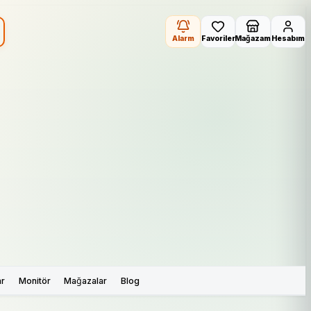
Alarm
Favoriler
Mağazam
Hesabım
ar
Monitör
Mağazalar
Blog