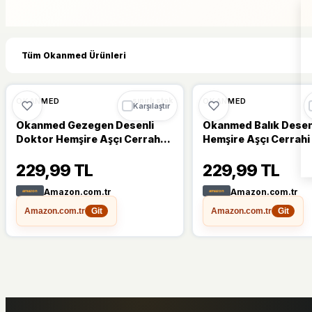
Tüm Okanmed Ürünleri
OKANMED
OKANMED
sınırlı stok
Karşılaştır
Okanmed Gezegen Desenli
Okanmed Balık Desen
Doktor Hemşire Aşçı Cerrahi
Hemşire Aşçı Cerrahi
Bone Hastane Bone Bandana
Hastane Bone Banda
229,99 TL
229,99 TL
M439
Amazon.com.tr
Amazon.com.tr
Amazon.com.tr
Amazon.com.tr
Git
Git