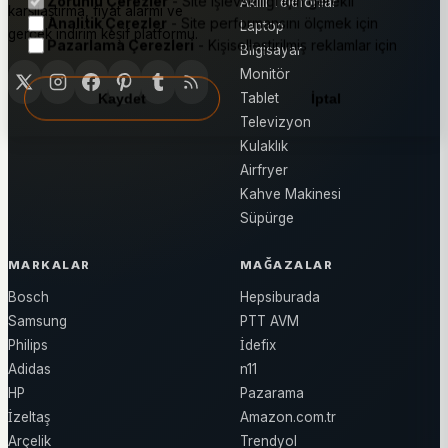
Zorunlu Çerezler
- Site işlevselliği için gerekli
Akıllı Telefonlar
karşılaştırma, fiyat alarmı ve
Analitik Çerezler
- Site performansını ölçmek için
Laptop
gerçek indirim keşif platformu.
Pazarlama Çerezleri
- Kişiselleştirilmiş reklamlar için
Bilgisayar
Monitör
Tablet
Kaydet
İptal
Televizyon
Kulaklık
Airfryer
Kahve Makinesi
Süpürge
MARKALAR
MAĞAZALAR
Bosch
Hepsiburada
Samsung
PTT AVM
Philips
İdefix
Adidas
n11
HP
Pazarama
İzeltaş
Amazon.com.tr
Arçelik
Trendyol