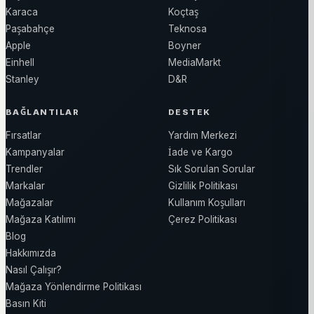
Karaca
Koçtaş
Paşabahçe
Teknosa
Apple
Boyner
Einhell
MediaMarkt
Stanley
D&R
BAĞLANTILAR
DESTEK
Fırsatlar
Yardım Merkezi
Kampanyalar
İade ve Kargo
Trendler
Sık Sorulan Sorular
Markalar
Gizlilik Politikası
Mağazalar
Kullanım Koşulları
Mağaza Katılımı
Çerez Politikası
Blog
Hakkımızda
Nasıl Çalışır?
Mağaza Yönlendirme Politikası
Basın Kiti