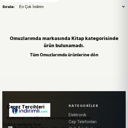
Sırala:
Omuzlarımda markasında Kitap kategorisinde
ürün bulunamadı.
Tüm Omuzlarımda ürünlerine dön
KATEGORILER
Çerez Tercihleri
Elektronik
Kullanmak istediğiniz çerez kategorilerini seçin.
Cep Telefonları
Türkiye merkezli fiyat