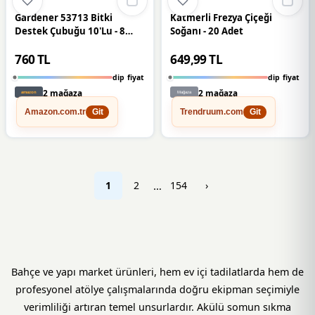
Gardener 53713 Bitki
Katmerli Frezya Çiçeği
Destek Çubuğu 10'Lu - 8
Soğanı - 20 Adet
Mm X 120 Cm
760 TL
649,99 TL
dip fiyat
dip fiyat
2 mağaza
2 mağaza
Amazon.com.tr
Trendruum.com
Git
Git
1
2
…
154
›
Bahçe ve yapı market ürünleri, hem ev içi tadilatlarda hem de
profesyonel atölye çalışmalarında doğru ekipman seçimiyle
verimliliği artıran temel unsurlardır. Akülü somun sıkma