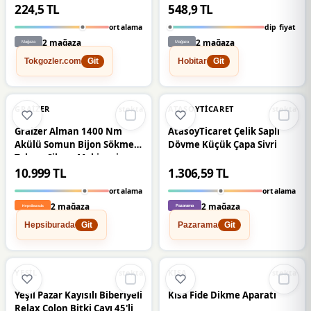
224,5 TL
548,9 TL
ortalama
dip fiyat
2 mağaza
2 mağaza
Tokgozler.com
Hobitar
Git
Git
🔥
%24 DÜŞTÜ
🔥
%35 DÜŞTÜ
%24
%35
GRAIZER
ATASOYTICARET
stokta
stokta
Graizer Alman 1400 Nm
AtasoyTicaret Çelik Saplı
Akülü Somun Bijon Sökme
Dövme Küçük Çapa Sivri
Takma Sikma Makinesi
Matkap Akülü Vidalama
10.999 TL
1.306,59 TL
Kömürsüz Motor
ortalama
ortalama
2 mağaza
2 mağaza
Hepsiburada
Pazarama
Git
Git
🔥
%46 DÜŞTÜ
%46
%19
YEŞIL
KISA
stokta
stokta
Yeşil Pazar Kayısılı Biberiyeli
Kısa Fide Dikme Aparatı
Relax Colon Bitki Çayı 45'li