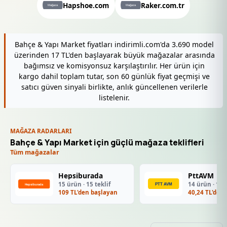
Hapshoe.com
Raker.com.tr
Bahçe & Yapı Market fiyatları indirimli.com'da 3.690 model
üzerinden 17 TL'den başlayarak büyük mağazalar arasında
bağımsız ve komisyonsuz karşılaştırılır. Her ürün için
kargo dahil toplam tutar, son 60 günlük fiyat geçmişi ve
satıcı güven sinyali birlikte, anlık güncellenen verilerle
listelenir.
MAĞAZA RADARLARI
Bahçe & Yapı Market için güçlü mağaza teklifleri
Tüm mağazalar
Hepsiburada
PttAVM
15 ürün · 15 teklif
14 ürün · 14 t
109 TL'den başlayan
40,24 TL'den