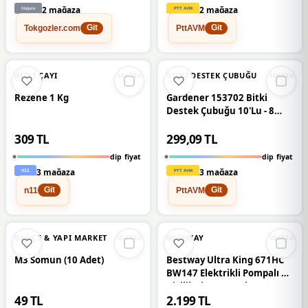
2 mağaza
2 mağaza
Tokgozler.com
PttAVM
Git
Git
🔥
%36 DÜŞTÜ
🔥
%32 DÜŞTÜ
%36
%32
BITKI ÇAYI
BITKI DESTEK ÇUBUĞU
stokta
stokta
Rezene 1 Kg
Gardener 153702 Bitki
Destek Çubuğu 10'Lu - 8
Mm X 60 Cm
309 TL
299,09 TL
dip fiyat
dip fiyat
3 mağaza
3 mağaza
n11
PttAVM
Git
Git
🔥
%56 DÜŞTÜ
🔥
%26 DÜŞTÜ
%56
%26
BAHÇE & YAPI MARKET
BESTWAY
stokta
stokta
M3 Somun (10 Adet)
Bestway Ultra King 671HC
BW147 Elektrikli Pompalı 3
Kişilik Şişme Yatak
49 TL
2.199 TL