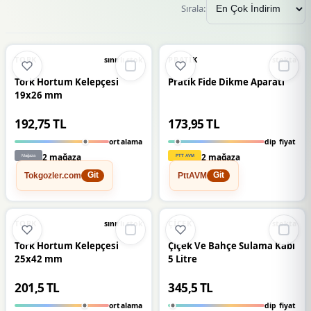
Sırala:
🔥
%23 DÜŞTÜ
%23
TORK
PRATIK
sınırlı stok
stokta
Tork Hortum Kelepçesi
Pratik Fide Dikme Aparatı
19x26 mm
192,75 TL
173,95 TL
ortalama
dip fiyat
2 mağaza
2 mağaza
Tokgozler.com
PttAVM
Git
Git
🔥
%23 DÜŞTÜ
🔥
%24 DÜŞTÜ
%23
%24
TORK
ÇIÇEK
sınırlı stok
stokta
Tork Hortum Kelepçesi
Çiçek Ve Bahçe Sulama Kabı
25x42 mm
5 Litre
201,5 TL
345,5 TL
ortalama
dip fiyat