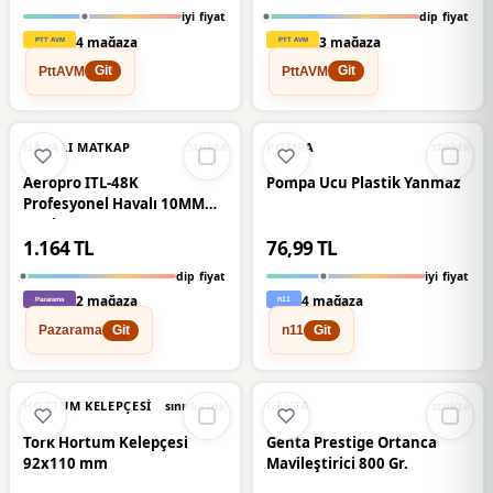
iyi fiyat
dip fiyat
4 mağaza
3 mağaza
PttAVM
PttAVM
Git
Git
🔥
%22 DÜŞTÜ
🔥
%52 DÜŞTÜ
%22
%52
HAVALI MATKAP
POMPA
stokta
stokta
Aeropro ITL-48K
Pompa Ucu Plastik Yanmaz
Profesyonel Havalı 10MM
Matkap
1.164 TL
76,99 TL
dip fiyat
iyi fiyat
2 mağaza
4 mağaza
Pazarama
n11
Git
Git
🔥
%23 DÜŞTÜ
%23
%17
HORTUM KELEPÇESI
GENTA
sınırlı stok
stokta
Tork Hortum Kelepçesi
Genta Prestige Ortanca
92x110 mm
Mavileştirici 800 Gr.