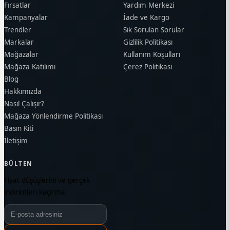
Fırsatlar
Yardım Merkezi
Kampanyalar
İade ve Kargo
Trendler
Sık Sorulan Sorular
Markalar
Gizlilik Politikası
Mağazalar
Kullanım Koşulları
Mağaza Katılımı
Çerez Politikası
Blog
Hakkımızda
Nasıl Çalışır?
Mağaza Yönlendirme Politikası
Basın Kiti
İletişim
BÜLTEN
Fiyat düşüşlerini ve gerçek
indirimleri kaçırma.
Bülten e-posta adresiniz