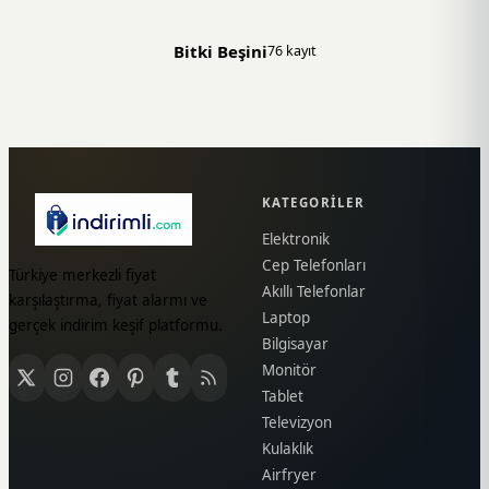
Bitki Beşini
76 kayıt
KATEGORILER
Elektronik
Cep Telefonları
Türkiye merkezli fiyat
Akıllı Telefonlar
karşılaştırma, fiyat alarmı ve
Laptop
gerçek indirim keşif platformu.
Bilgisayar
Monitör
Tablet
Televizyon
Kulaklık
Airfryer