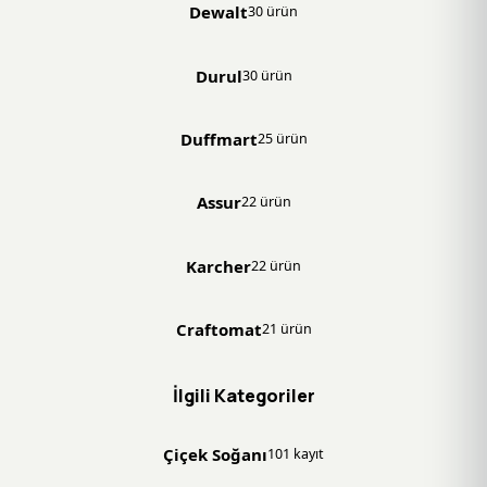
Dewalt
30 ürün
Durul
30 ürün
Duffmart
25 ürün
Assur
22 ürün
Karcher
22 ürün
Craftomat
21 ürün
İlgili Kategoriler
Çiçek Soğanı
101 kayıt