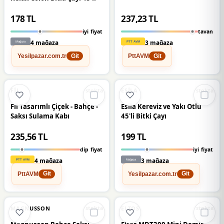
178 TL
237,23 TL
iyi fiyat
tavan
4 mağaza
3 mağaza
Yesilpazar.com.tr
PttAVM
Git
Git
🔥
%66 DÜŞTÜ
🔥
%50 DÜŞTÜ
%66
%50
FIL
ESILA
stokta
stokta
Fil Tasarımlı Çiçek - Bahçe -
Esila Kereviz ve Yakı Otlu
Saksı Sulama Kabı
45'li Bitki Çayı
235,56 TL
199 TL
dip fiyat
iyi fiyat
4 mağaza
3 mağaza
PttAVM
Yesilpazar.com.tr
Git
Git
🔥
%63 DÜŞTÜ
🔥
%67 DÜŞTÜ
%63
%67
MAGNUSSON
ELTOS
stokta
stokta