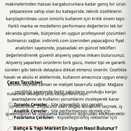
makinelerinden hassas kargaburunlara kadar geniş bir ürün
yelpazesine sahip olan bu kategoride, teknik özelliklerin
karşılaştırılması uzun ömürlü kullanım için kritik önem taşır.
Farklı marka ve modellerin performans değerlerini tek bir
ekranda görmek, bütçenize en uygun profesyonel çözümleri
bulmanızı sağlar. indirimli.com üzerinden yapacağınız fiyat
analizleri sayesinde, piyasadaki en güncel teklifleri
değerlendirerek güvenli alışveriş yapma imkanı bulursunuz.
Alışveriş yaparken ürünlerin tork gücü, motor tipi ve garanti
süreleri gibi teknik detaylara dikkat etmeniz önerilir. Özellikle
havalı ve akülü el aletlerinde, kullanım amacınıza uygun enerji
Çerez Tercihleri
sınıfını seçmek zaman ve maliyet tasarrufu sağlar. Mağaza
çeşitliliği sayesinde farklı satıcıların sunduğu kargo
Kullanmak istediğiniz çerez kategorilerini seçin.
avantajlarını ve kullanıcı yorumlarını inceleyerek karar
Zorunlu Çerezler
- Site işlevselliği için gerekli
verebilirsiniz. İhtiyacınız olan doğru donanımı seçmek, iş
Analitik Çerezler
- Site performansını ölçmek için
güvenliğinizi ve uygulama kalitesini doğrudan etkileyecektir.
Pazarlama Çerezleri
- Kişiselleştirilmiş reklamlar için
Bahçe & Yapı Market En Uygun Nasıl Bulunur?