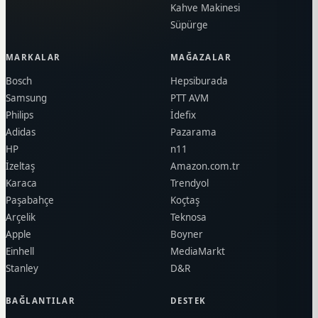
Kahve Makinesi
Süpürge
MARKALAR
MAĞAZALAR
Bosch
Hepsiburada
Samsung
PTT AVM
Philips
İdefix
Adidas
Pazarama
HP
n11
İzeltaş
Amazon.com.tr
Karaca
Trendyol
Paşabahçe
Koçtaş
Arçelik
Teknosa
Apple
Boyner
Einhell
MediaMarkt
Stanley
D&R
BAĞLANTILAR
DESTEK