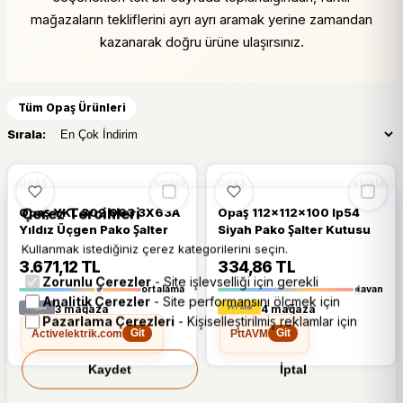
mağazaların tekliflerini ayrı ayrı aramak yerine zamandan
kazanarak doğru ürüne ulaşırsınız.
Tüm Opaş Ürünleri
Sırala:
🔥
%29 DÜŞTÜ
%29
OPAŞ
OPAŞ
stokta
stokta
Çerez Tercihleri
Opaş YKL 302 063 3X63A
Opaş 112x112x100 Ip54
Yıldız Üçgen Pako Şalter
Siyah Pako Şalter Kutusu
Kullanmak istediğiniz çerez kategorilerini seçin.
3.671,12 TL
334,86 TL
Zorunlu Çerezler
- Site işlevselliği için gerekli
ortalama
tavan
Analitik Çerezler
- Site performansını ölçmek için
3 mağaza
4 mağaza
Pazarlama Çerezleri
- Kişiselleştirilmiş reklamlar için
Activelektrik.com
PttAVM
Git
Git
Kaydet
İptal