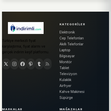
KATEGORILER
Elektronik
Cep Telefonları
Türkiye merkezli fiyat
Akıllı Telefonlar
karşılaştırma, fiyat alarmı ve
Laptop
gerçek indirim keşif platformu.
Bilgisayar
Monitör
Tablet
Televizyon
Kulaklık
Airfryer
Kahve Makinesi
Süpürge
MARKALAR
MAĞAZALAR