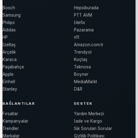
Bosch
Hepsiburada
Samsung
PTT AVM
Philips
İdefix
Adidas
Pazarama
HP
n11
İzeltaş
Amazon.com.tr
Arçelik
Trendyol
Karaca
Koçtaş
Paşabahçe
Teknosa
Apple
Boyner
Einhell
MediaMarkt
Stanley
D&R
BAĞLANTILAR
DESTEK
Fırsatlar
Yardım Merkezi
Kampanyalar
İade ve Kargo
Trendler
Sık Sorulan Sorular
Markalar
Gizlilik Politikası