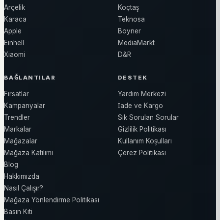
Arçelik
Koçtaş
Karaca
Teknosa
Apple
Boyner
Einhell
MediaMarkt
Xiaomi
D&R
BAĞLANTILAR
DESTEK
Fırsatlar
Yardım Merkezi
Kampanyalar
İade ve Kargo
Trendler
Sık Sorulan Sorular
Markalar
Gizlilik Politikası
Mağazalar
Kullanım Koşulları
Mağaza Katılımı
Çerez Politikası
Blog
Hakkımızda
Nasıl Çalışır?
Mağaza Yönlendirme Politikası
Basın Kiti