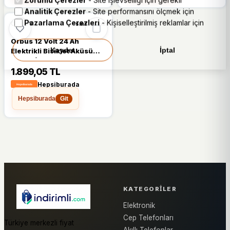
Zorunlu Çerezler
- Site işlevselliği için gerekli
Analitik Çerezler
- Site performansını ölçmek için
Pazarlama Çerezleri
- Kişiselleştirilmiş reklamlar için
ORBUS
sınırlı stok
Orbus 12 Volt 24 Ah
Kaydet
İptal
Elektrikli Bisiklet Aküsü
Orbus (12V20AH-12V22AH
Uyumlu
1.899,05 TL
Hepsiburada
Hepsiburada
Git
KATEGORILER
Elektronik
Cep Telefonları
Türkiye merkezli fiyat