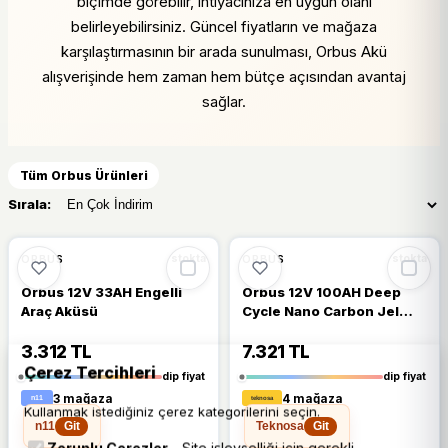
biçimde görebilir, ihtiyacınıza en uygun olanı
belirleyebilirsiniz. Güncel fiyatların ve mağaza
karşılaştırmasının bir arada sunulması, Orbus Akü
alışverişinde hem zaman hem bütçe açısından avantaj
sağlar.
Tüm Orbus Ürünleri
Sırala:
🔥
%27 DÜŞTÜ
🔥
%25 DÜŞTÜ
%27
%25
ORBUS
ORBUS
stokta
stokta
Orbus 12V 33AH Engelli
Orbus 12V 100AH Deep
Araç Aküsü
Cycle Nano Carbon Jel
Akü
3.312 TL
7.321 TL
Çerez Tercihleri
dip fiyat
dip fiyat
3 mağaza
4 mağaza
Kullanmak istediğiniz çerez kategorilerini seçin.
n11
Teknosa
Git
Git