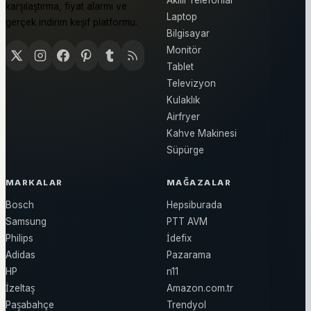
Akıllı Telefonlar
karşılaştırma, fiyat alarmı ve
Laptop
gerçek indirim keşif platformu.
Bilgisayar
Monitör
Tablet
Televizyon
Kulaklık
Airfryer
Kahve Makinesi
Süpürge
MARKALAR
MAĞAZALAR
Bosch
Hepsiburada
Samsung
PTT AVM
Philips
İdefix
Adidas
Pazarama
HP
n11
İzeltaş
Amazon.com.tr
Paşabahçe
Trendyol