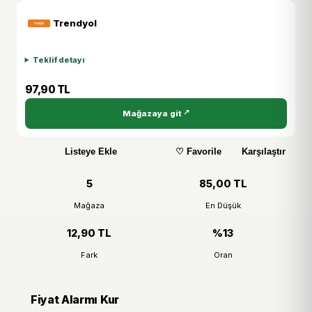
Trendyol
Teklif detayı
97,90 TL
Mağazaya git
Listeye Ekle
♡ Favorile
Karşılaştır
5
85,00 TL
Mağaza
En Düşük
12,90 TL
%13
Fark
Oran
Fiyat Alarmı Kur