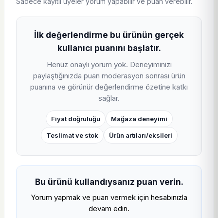
Sadece kayıtlı üyeler yorum yapabilir ve puan verebilir.
kampanya sayfası ve benzer ürün bağlantıları birlikte
kontrol edilmelidir. İndirimli üzerinde
Cata CT-4079 7 W
İlk değerlendirme bu ürünün gerçek
E14 LED Ampul arama sonuçları
,
güncel fırsatlar
ve
kullanıcı puanını başlatır.
kampanya listesi
aynı alışveriş niyetini farklı açılardan
doğrulamaya yardımcı olur. Böylece kullanıcı hem ürünün
Henüz onaylı yorum yok. Deneyiminizi
mevcut tekliflerini hem de yakın alternatiflerini tek sayfa
paylaştığınızda puan moderasyon sonrası ürün
puanına ve görünür değerlendirme özetine katkı
akışı içinde karşılaştırabilir; bu yapı SEO, AEO ve AI cevap
sağlar.
görünürlüğü için doğal, kullanıcı odaklı iç linkleme sağlar.
Fiyat doğruluğu
Mağaza deneyimi
Teslimat ve stok
Ürün artıları/eksileri
Bu ürünü kullandıysanız puan verin.
Yorum yapmak ve puan vermek için hesabınızla
devam edin.