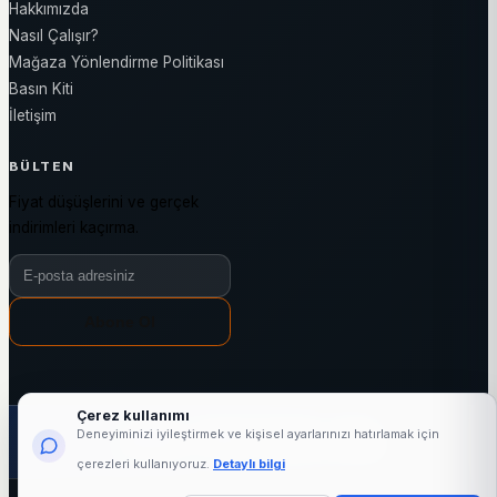
Hakkımızda
Nasıl Çalışır?
Mağaza Yönlendirme Politikası
Basın Kiti
İletişim
BÜLTEN
Fiyat düşüşlerini ve gerçek
indirimleri kaçırma.
Bülten e-posta adresiniz
Abone Ol
Çerez kullanımı
1000+
25437+
3144+
7/24
Deneyiminizi iyileştirmek ve kişisel ayarlarınızı hatırlamak için
aktif mağaza
marka
kategori
fiyat takibi
çerezleri kullanıyoruz.
Detaylı bilgi