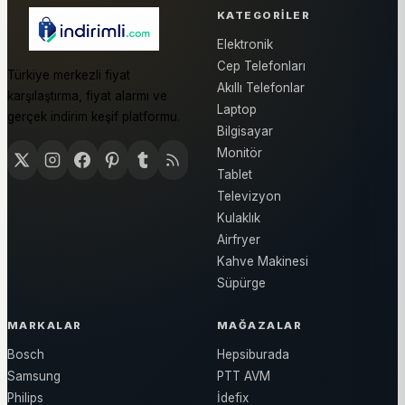
KATEGORILER
Elektronik
Cep Telefonları
Türkiye merkezli fiyat
Akıllı Telefonlar
karşılaştırma, fiyat alarmı ve
Laptop
gerçek indirim keşif platformu.
Bilgisayar
Monitör
Tablet
Televizyon
Kulaklık
Airfryer
Kahve Makinesi
Süpürge
MARKALAR
MAĞAZALAR
Bosch
Hepsiburada
Samsung
PTT AVM
Philips
İdefix