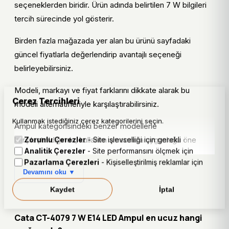
seçeneklerden biridir. Ürün adında belirtilen 7 W bilgileri
tercih sürecinde yol gösterir.
Birden fazla mağazada yer alan bu ürünü sayfadaki
güncel fiyatlarla değerlendirip avantajlı seçeneği
belirleyebilirsiniz.
Modeli, markayı ve fiyat farklarını dikkate alarak bu
Çerez Tercihleri
modeli alternatifleriyle karşılaştırabilirsiniz.
Kullanmak istediğiniz çerez kategorilerini seçin.
Ampul kategorisindeki benzer modellerle
Zorunlu Çerezler
- Site işlevselliği için gerekli
karşılaştırıldığında, kullanım amacınıza uygunluğu öne
Analitik Çerezler
- Site performansını ölçmek için
çıkan unsurdur.
Pazarlama Çerezleri
- Kişiselleştirilmiş reklamlar için
Devamını oku ▼
Fiyat bilgileri otomatik sistem tarafından düzenli
güncellenir; satın alma öncesinde güncel fiyatı
Kaydet
İptal
doğrulamanız önerilir.
Cata CT-4079 7 W E14 LED Ampul en ucuz hangi