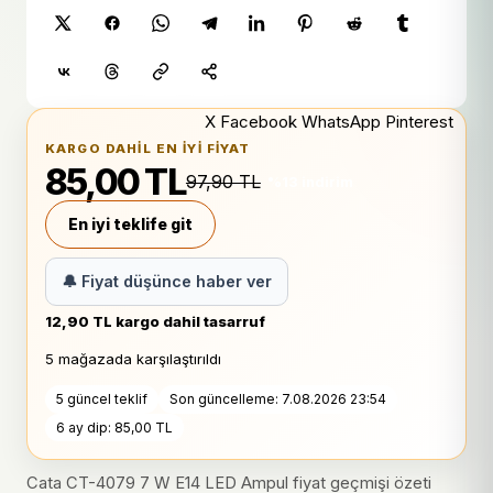
X
Facebook
WhatsApp
Pinterest
KARGO DAHIL EN IYI FIYAT
85,00 TL
97,90 TL
%13 indirim
En iyi teklife git
🔔 Fiyat düşünce haber ver
12,90 TL kargo dahil tasarruf
5 mağazada karşılaştırıldı
5 güncel teklif
Son güncelleme: 7.08.2026 23:54
6 ay dip: 85,00 TL
Cata CT-4079 7 W E14 LED Ampul fiyat geçmişi özeti