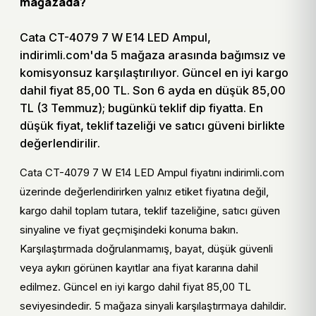
Karar notları
mağazada?
Cata CT-4079 7 W E14 LED Ampul için fiyatı kargo
Cata CT-4079 7 W E14 LED Ampul,
dahil toplam tutarla karşılaştırın.
indirimli.com'da 5 mağaza arasında bağımsız ve
Fiyat geçmişi varsa bugünkü teklifin dip seviyeye
komisyonsuz karşılaştırılıyor. Güncel en iyi kargo
yakın olup olmadığını kontrol edin.
dahil fiyat 85,00 TL. Son 6 ayda en düşük 85,00
Mağaza bağlantısına geçmeden önce stok, teslimat
TL (3 Temmuz); bugünkü teklif dip fiyatta. En
ve kampanya koşullarını doğrulayın.
düşük fiyat, teklif tazeliği ve satıcı güveni birlikte
değerlendirilir.
Cata CT-4079 7 W E14 LED Ampul kısa
Cata CT-4079 7 W E14 LED Ampul fiyatını indirimli.com
değerlendirme tablosu
üzerinde değerlendirirken yalnız etiket fiyatına değil,
Krit
Cata CT-4079 7 W E14 LED Ampul için
kargo dahil toplam tutara, teklif tazeliğine, satıcı güven
er
kontrol noktası
sinyaline ve fiyat geçmişindeki konuma bakın.
Karşılaştırmada doğrulanmamış, bayat, düşük güvenli
Fiya
Cata CT-4079 7 W E14 LED Ampul için en
veya aykırı görünen kayıtlar ana fiyat kararına dahil
t
düşük teklif, kargo dahil toplam tutar ve son
edilmez. Güncel en iyi kargo dahil fiyat 85,00 TL
güncelleme zamanı birlikte incelenir.
seviyesindedir. 5 mağaza sinyali karşılaştırmaya dahildir.