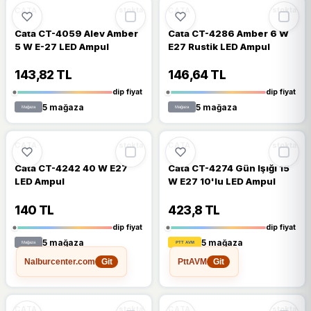
🔥
%52 DÜŞTÜ
🔥
%48 DÜŞTÜ
%52
%48
CATA
CATA
stokta
stokta
Cata CT-4059 Alev Amber
Cata CT-4286 Amber 6 W
5 W E-27 LED Ampul
E27 Rustik LED Ampul
143,82 TL
146,64 TL
dip fiyat
dip fiyat
5 mağaza
5 mağaza
🔥
%36 DÜŞTÜ
%36
%12
CATA
CATA
stokta
stokta
Cata CT-4242 40 W E27
Cata CT-4274 Gün Işığı 15
LED Ampul
W E27 10'lu LED Ampul
140 TL
423,8 TL
dip fiyat
dip fiyat
5 mağaza
5 mağaza
Nalburcenter.com
PttAVM
Git
Git
🔥
%22 DÜŞTÜ
🔥
%42 DÜŞTÜ
%22
%42
CATA
CATA
stokta
stokta