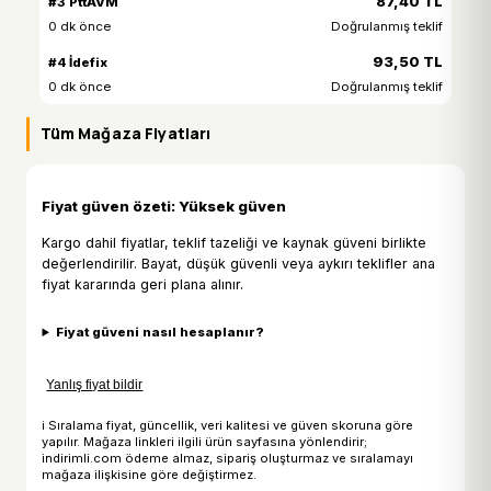
87,40 TL
#3 PttAVM
0 dk önce
Doğrulanmış teklif
93,50 TL
#4 İdefix
0 dk önce
Doğrulanmış teklif
Tüm Mağaza Fiyatları
Fiyat güven özeti: Yüksek güven
Kargo dahil fiyatlar, teklif tazeliği ve kaynak güveni birlikte
değerlendirilir. Bayat, düşük güvenli veya aykırı teklifler ana
fiyat kararında geri plana alınır.
Fiyat güveni nasıl hesaplanır?
Yanlış fiyat bildir
ℹ Sıralama fiyat, güncellik, veri kalitesi ve güven skoruna göre
yapılır. Mağaza linkleri ilgili ürün sayfasına yönlendirir;
indirimli.com ödeme almaz, sipariş oluşturmaz ve sıralamayı
mağaza ilişkisine göre değiştirmez.