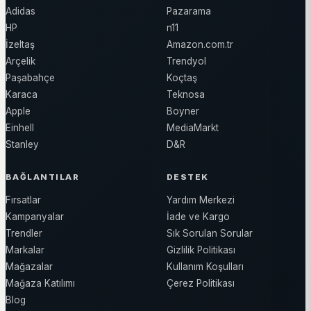
Adidas
Pazarama
HP
n11
İzeltaş
Amazon.com.tr
Arçelik
Trendyol
Paşabahçe
Koçtaş
Karaca
Teknosa
Apple
Boyner
Einhell
MediaMarkt
Stanley
D&R
BAĞLANTILAR
DESTEK
Fırsatlar
Yardım Merkezi
Kampanyalar
İade ve Kargo
Trendler
Sık Sorulan Sorular
Markalar
Gizlilik Politikası
Mağazalar
Kullanım Koşulları
Mağaza Katılımı
Çerez Politikası
Blog