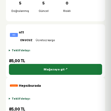
5
5
0
Doğrulanmış
Güncel
Riskli
n11
EN UCUZ
Ücretsiz kargo
Teklif detayı
85,00 TL
Mağazaya git
Hepsiburada
Teklif detayı
85,00 TL