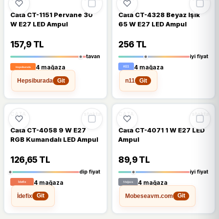
Cata CT-1151 Pervane 30
Cata CT-4328 Beyaz Işık
W E27 LED Ampul
65 W E27 LED Ampul
157,9 TL
256 TL
tavan
iyi fiyat
4 mağaza
4 mağaza
Hepsiburada
n11
Git
Git
🔥
%29 DÜŞTÜ
🔥
%48 DÜŞTÜ
%29
%48
CATA
CATA
stokta
stokta
Cata CT-4058 9 W E27
Cata CT-4071 1 W E27 LED
RGB Kumandalı LED Ampul
Ampul
126,65 TL
89,9 TL
dip fiyat
iyi fiyat
4 mağaza
4 mağaza
İdefix
Mobeseavm.com
Git
Git