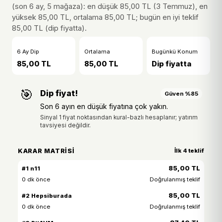
(son 6 ay, 5 mağaza): en düşük 85,00 TL (3 Temmuz), en
yüksek 85,00 TL, ortalama 85,00 TL; bugün en iyi teklif
85,00 TL (dip fiyatta).
6 Ay Dip
Ortalama
Bugünkü Konum
85,00 TL
85,00 TL
Dip fiyatta
🎯
Dip fiyat!
Güven %85
Son 6 ayın en düşük fiyatına çok yakın.
Sinyal 1 fiyat noktasından kural-bazlı hesaplanır; yatırım
tavsiyesi değildir.
KARAR MATRISI
İlk 4 teklif
85,00 TL
#1 n11
0 dk önce
Doğrulanmış teklif
85,00 TL
#2 Hepsiburada
0 dk önce
Doğrulanmış teklif