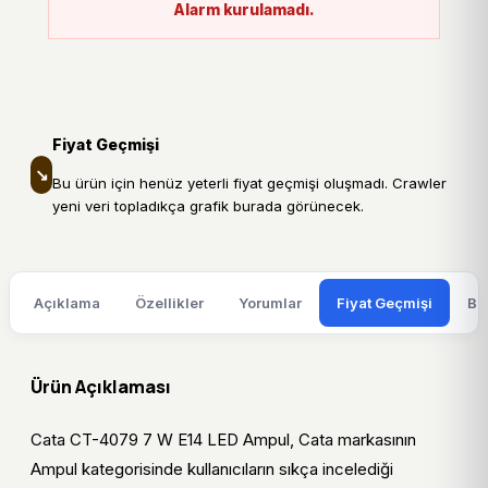
Alarm kurulamadı.
Fiyat Geçmişi
↘
Bu ürün için henüz yeterli fiyat geçmişi oluşmadı. Crawler
yeni veri topladıkça grafik burada görünecek.
Açıklama
Özellikler
Yorumlar
Fiyat Geçmişi
Be
Ürün Açıklaması
Cata CT-4079 7 W E14 LED Ampul, Cata markasının
Ampul kategorisinde kullanıcıların sıkça incelediği