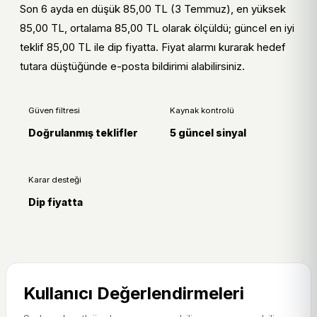
Ürü
Cata CT-4079 7 W E14 LED Ampul model adı,
Son 6 ayda en düşük 85,00 TL (3 Temmuz), en yüksek
n
markası ve teknik özellikleriyle aynı ürün
85,00 TL, ortalama 85,00 TL olarak ölçüldü; güncel en iyi
kimli
eşleşmesi doğrulanır.
teklif 85,00 TL ile dip fiyatta. Fiyat alarmı kurarak hedef
ği
tutara düştüğünde e-posta bildirimi alabilirsiniz.
Satı
Cata CT-4079 7 W E14 LED Ampul için fiyat
n
alarmı, geçmiş fiyat trendi ve mağaza güven
Güven filtresi
Kaynak kontrolü
alm
sinyali birlikte değerlendirilir.
Doğrulanmış teklifler
5 güncel sinyal
a
kara
rı
Karar desteği
Dip fiyatta
indirimli.com karar özeti
Cata CT-4079 7 W E14 LED Ampul için fiyat, kargo,
geçmiş ve doğrulanmış teklifler birlikte değerlendirilir.
Kullanıcı Değerlendirmeleri
Cata CT-4079 7 W E14 LED Ampul için karar verirken
yalnızca ilk görünen etikete bakmak yerine fiyat araması,