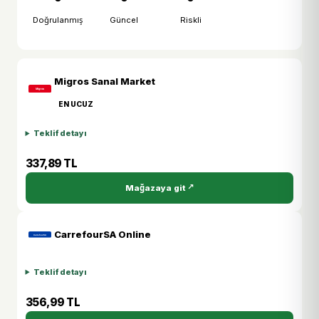
Doğrulanmış
Güncel
Riskli
Migros Sanal Market
EN UCUZ
Teklif detayı
337,89 TL
Mağazaya git
CarrefourSA Online
Teklif detayı
356,99 TL