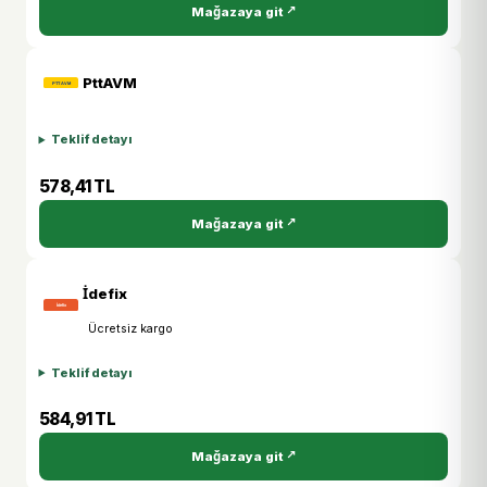
Mağazaya git
PttAVM
Teklif detayı
578,41 TL
Mağazaya git
İdefix
Ücretsiz kargo
Teklif detayı
584,91 TL
Mağazaya git