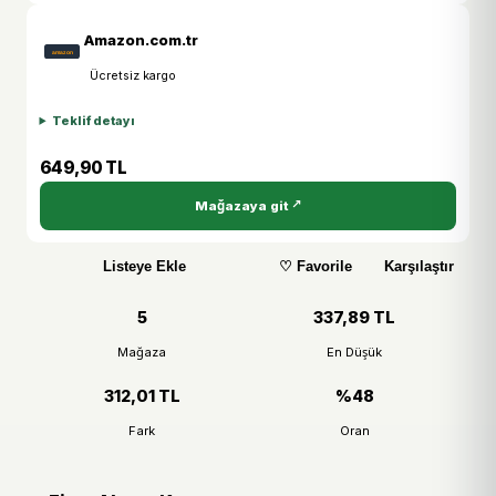
Amazon.com.tr
Ücretsiz kargo
Teklif detayı
649,90 TL
Mağazaya git
Listeye Ekle
♡ Favorile
Karşılaştır
5
337,89 TL
Mağaza
En Düşük
312,01 TL
%48
Fark
Oran