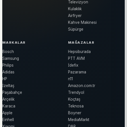
Televizyon
Kulaklık
Airfryer
Kahve Makinesi
Süpürge
MARKALAR
MAĞAZALAR
Bosch
Hepsiburada
Samsung
PTT AVM
Philips
İdefix
Adidas
Pazarama
HP
n11
İzeltaş
Amazon.com.tr
Paşabahçe
Trendyol
Arçelik
Koçtaş
Karaca
Teknosa
Apple
Boyner
Einhell
MediaMarkt
Xiaomi
D&R