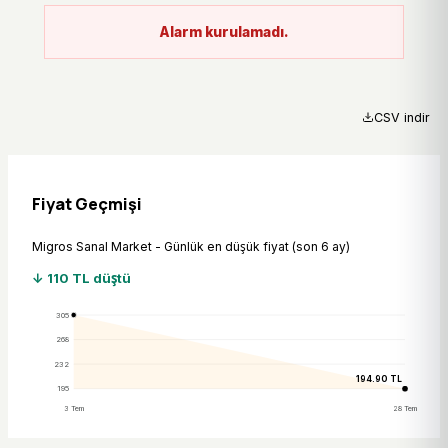
Alarm kurulamadı.
CSV indir
Fiyat Geçmişi
Migros Sanal Market - Günlük en düşük fiyat (son 6 ay)
↓ 110 TL düştü
305
268
232
194.90 TL
195
3 Tem
28 Tem