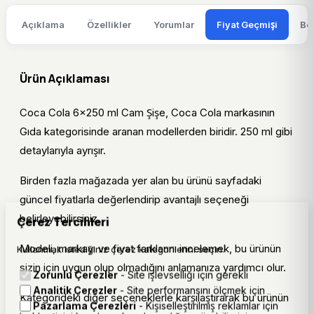
Açıklama
Özellikler
Yorumlar
Fiyat Geçmişi
Be
Ürün Açıklaması
Coca Cola 6x250 ml Cam Şişe, Coca Cola markasının
Gıda kategorisinde aranan modellerden biridir. 250 ml gibi
detaylarıyla ayrışır.
Birden fazla mağazada yer alan bu ürünü sayfadaki
güncel fiyatlarla değerlendirip avantajlı seçeneği
belirleyebilirsiniz.
Çerez Tercihleri
Modeli, markayı ve fiyat farklarını incelemek, bu ürünün
Kullanmak istediğiniz çerez kategorilerini seçin.
sizin için uygun olup olmadığını anlamanıza yardımcı olur.
Zorunlu Çerezler
- Site işlevselliği için gerekli
Analitik Çerezler
- Site performansını ölçmek için
Kategorideki diğer seçeneklerle karşılaştırarak bu ürünün
Pazarlama Çerezleri
- Kişiselleştirilmiş reklamlar için