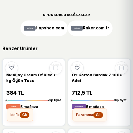
SPONSORLU MAĞAZALAR
Hapshoe.com
Raker.com.tr
Benzer Ürünler
🔥
%20 DÜŞTÜ
🔥
%23 DÜŞTÜ
%20
%23
GIDA
GIDA
stokta
stokta
Mealjoy Cream Of Rice 1
Oz Karton Bardak 7 1000
kg Öğün Tozu
Adet
384 TL
712,5 TL
dip fiyat
dip fiyat
5 mağaza
5 mağaza
İdefix
Pazarama
Git
Git