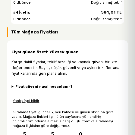
0 dk önce
Doğrulanmış teklif
584,91 TL
#4 İdefix
0 dk önce
Doğrulanmış teklif
Tüm Mağaza Fiyatları
Fiyat güven özeti: Yüksek güven
Kargo dahil fiyatlar, teklif tazeliği ve kaynak güveni birlikte
değerlendirilir. Bayat, düşük güvenli veya aykırı teklifler ana
fiyat kararında geri plana alınır.
Fiyat güveni nasıl hesaplanır?
Yanlış fiyat bildir
ℹ Sıralama fiyat, güncellik, veri kalitesi ve güven skoruna göre
yapılır. Mağaza linkleri ilgili ürün sayfasına yönlendirir;
indirimli.com ödeme almaz, sipariş oluşturmaz ve sıralamayı
mağaza ilişkisine göre değiştirmez.
5
5
0