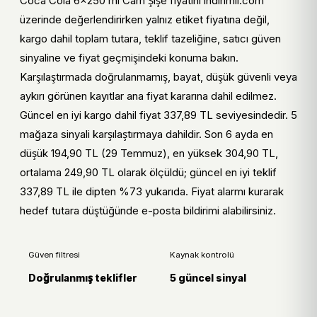
Coca Cola 6x250 ml Cam Şişe fiyatını indirimli.com
er
noktası
üzerinde değerlendirirken yalnız etiket fiyatına değil,
kargo dahil toplam tutara, teklif tazeliğine, satıcı güven
Fiyat
Coca Cola 6x250 ml Cam Şişe için en düşük
sinyaline ve fiyat geçmişindeki konuma bakın.
teklif, kargo dahil toplam tutar ve son
Karşılaştırmada doğrulanmamış, bayat, düşük güvenli veya
güncelleme zamanı birlikte incelenir.
aykırı görünen kayıtlar ana fiyat kararına dahil edilmez.
Ürün
Coca Cola 6x250 ml Cam Şişe model adı,
Güncel en iyi kargo dahil fiyat 337,89 TL seviyesindedir. 5
kimli
markası ve teknik özellikleriyle aynı ürün
mağaza sinyali karşılaştırmaya dahildir. Son 6 ayda en
ği
eşleşmesi doğrulanır.
düşük 194,90 TL (29 Temmuz), en yüksek 304,90 TL,
ortalama 249,90 TL olarak ölçüldü; güncel en iyi teklif
Satı
Coca Cola 6x250 ml Cam Şişe için fiyat alarmı,
337,89 TL ile dipten %73 yukarıda. Fiyat alarmı kurarak
n
geçmiş fiyat trendi ve mağaza güven sinyali
alma
birlikte değerlendirilir.
hedef tutara düştüğünde e-posta bildirimi alabilirsiniz.
kara
rı
Güven filtresi
Kaynak kontrolü
Doğrulanmış teklifler
5 güncel sinyal
indirimli.com karar özeti
Coca Cola 6x250 ml Cam Şişe için fiyat, kargo, geçmiş