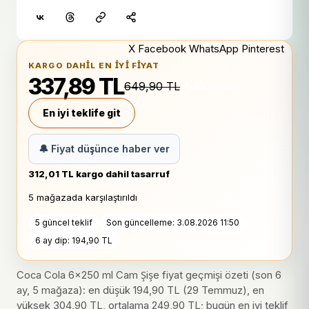
X
Facebook
WhatsApp
Pinterest
KARGO DAHIL EN IYI FIYAT
337,89 TL
649,90 TL
%48 indirim
En iyi teklife git
🔔 Fiyat düşünce haber ver
312,01 TL kargo dahil tasarruf
5 mağazada karşılaştırıldı
5 güncel teklif
Son güncelleme: 3.08.2026 11:50
6 ay dip: 194,90 TL
Coca Cola 6x250 ml Cam Şişe fiyat geçmişi özeti (son 6
ay, 5 mağaza): en düşük 194,90 TL (29 Temmuz), en
yüksek 304,90 TL, ortalama 249,90 TL; bugün en iyi teklif