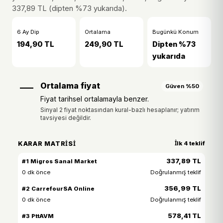
337,89 TL (dipten %73 yukarıda).
6 Ay Dip
Ortalama
Bugünkü Konum
194,90 TL
249,90 TL
Dipten %73
yukarıda
—
Ortalama fiyat
Güven %50
Fiyat tarihsel ortalamayla benzer.
Sinyal 2 fiyat noktasından kural-bazlı hesaplanır; yatırım
tavsiyesi değildir.
KARAR MATRISI
İlk 4 teklif
337,89 TL
#1 Migros Sanal Market
0 dk önce
Doğrulanmış teklif
356,99 TL
#2 CarrefourSA Online
0 dk önce
Doğrulanmış teklif
578,41 TL
#3 PttAVM