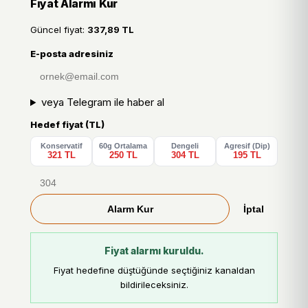
Fiyat Alarmı Kur
Güncel fiyat:
337,89 TL
E-posta adresiniz
veya Telegram ile haber al
Hedef fiyat (TL)
Konservatif
60g Ortalama
Dengeli
Agresif (Dip)
321 TL
250 TL
304 TL
195 TL
Alarm Kur
İptal
Fiyat alarmı kuruldu.
Fiyat hedefine düştüğünde seçtiğiniz kanaldan
bildirileceksiniz.