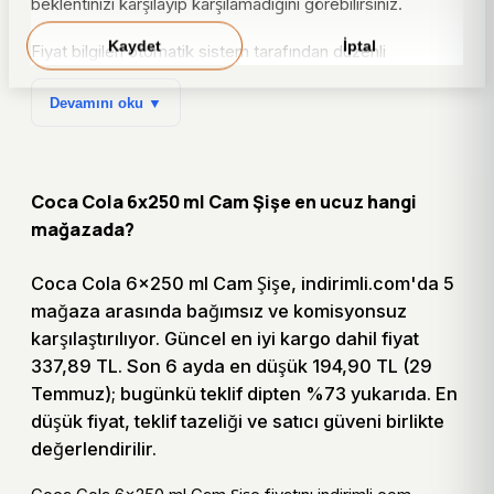
beklentinizi karşılayıp karşılamadığını görebilirsiniz.
Kaydet
İptal
Fiyat bilgileri otomatik sistem tarafından düzenli
güncellenir; satın alma öncesinde güncel fiyatı
Devamını oku ▼
doğrulamanız önerilir.
Karar notları
Coca Cola 6x250 ml Cam Şişe en ucuz hangi
Coca Cola 6x250 ml Cam Şişe için fiyatı kargo dahil
mağazada?
toplam tutarla karşılaştırın.
Fiyat geçmişi varsa bugünkü teklifin dip seviyeye
Coca Cola 6x250 ml Cam Şişe, indirimli.com'da 5
yakın olup olmadığını kontrol edin.
mağaza arasında bağımsız ve komisyonsuz
Mağaza bağlantısına geçmeden önce stok, teslimat
karşılaştırılıyor. Güncel en iyi kargo dahil fiyat
ve kampanya koşullarını doğrulayın.
337,89 TL. Son 6 ayda en düşük 194,90 TL (29
Temmuz); bugünkü teklif dipten %73 yukarıda. En
Coca Cola 6x250 ml Cam Şişe kısa
düşük fiyat, teklif tazeliği ve satıcı güveni birlikte
değerlendirme tablosu
değerlendirilir.
Krit
Coca Cola 6x250 ml Cam Şişe için kontrol