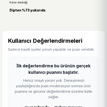
Karar desteği
ve doğrulanmış teklifler birlikte değerlendirilir.
Dipten %73 yukarıda
Coca Cola 6x250 ml Cam Şişe için karar verirken yalnızca
ilk görünen etikete bakmak yerine fiyat araması,
kampanya sayfası ve benzer ürün bağlantıları birlikte
kontrol edilmelidir. İndirimli üzerinde
Coca Cola 6x250
Kullanıcı Değerlendirmeleri
ml Cam Şişe arama sonuçları
,
güncel fırsatlar
ve
kampanya listesi
aynı alışveriş niyetini farklı açılardan
Sadece kayıtlı üyeler yorum yapabilir ve puan verebilir.
doğrulamaya yardımcı olur. Böylece kullanıcı hem ürünün
mevcut tekliflerini hem de yakın alternatiflerini tek sayfa
İlk değerlendirme bu ürünün gerçek
akışı içinde karşılaştırabilir; bu yapı SEO, AEO ve AI cevap
kullanıcı puanını başlatır.
görünürlüğü için doğal, kullanıcı odaklı iç linkleme sağlar.
Henüz onaylı yorum yok. Deneyiminizi
paylaştığınızda puan moderasyon sonrası ürün
puanına ve görünür değerlendirme özetine katkı
sağlar.