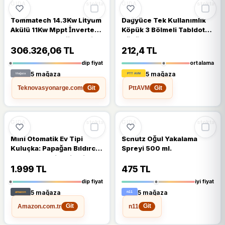
🔥
%26 DÜŞTÜ
%10
%26
GIDA
GIDA
stokta
stokta
Tommatech 14.3Kw Lityum
Dağyüce Tek Kullanımlık
Akülü 11Kw Mppt İnverterli
Köpük 3 Bölmeli Tabldot
Hazır Solar Enerji Paketi
Köpük Tabak - 23.5x25
Cm. - 10 Adetlik 1 Paket
306.326,06 TL
212,4 TL
dip fiyat
ortalama
5 mağaza
5 mağaza
Teknovasyonarge.com
PttAVM
Git
Git
🔥
%20 DÜŞTÜ
%20
%14
GIDA
GIDA
stokta
stokta
Mini Otomatik Ev Tipi
Schutz Oğul Yakalama
Kuluçka: Papağan Bıldırcın
Spreyi 500 ml.
Kuluçka Makinesi 18li
Yumurtalı MX-18
1.999 TL
475 TL
dip fiyat
iyi fiyat
5 mağaza
5 mağaza
Amazon.com.tr
n11
Git
Git