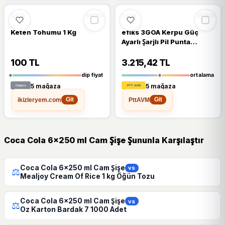
🔥
%62 DÜŞTÜ
%62
%11
GIDA
GIDA
stokta
stokta
Keten Tohumu 1 Kg
efiks 3GOA Kerpu Güç
Ayarlı Şarjlı Pil Punta
Kaynak Makinesi
5000mAh
100 TL
3.215,42 TL
dip fiyat
ortalama
5 mağaza
5 mağaza
ikizleryem.com
PttAVM
Git
Git
Coca Cola 6x250 ml Cam Şişe Şununla Karşılaştır
Coca Cola 6x250 ml Cam Şişe
vs
⚖
Mealjoy Cream Of Rice 1 kg Öğün Tozu
Coca Cola 6x250 ml Cam Şişe
vs
⚖
Oz Karton Bardak 7 1000 Adet