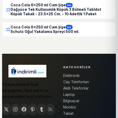
Coca Cola 6x250 ml Cam Şişe
vs
⚖
Dağyüce Tek Kullanımlık Köpük 3 Bölmeli Tabldot
Köpük Tabak - 23.5x25 Cm. - 10 Adetlik 1 Paket
Coca Cola 6x250 ml Cam Şişe
vs
⚖
Schutz Oğul Yakalama Spreyi 500 ml.
KATEGORILER
Elektronik
Cep Telefonları
Türkiye merkezli fiyat
Akıllı Telefonlar
karşılaştırma, fiyat alarmı ve
Laptop
gerçek indirim keşif platformu.
Bilgisayar
Monitör
Tablet