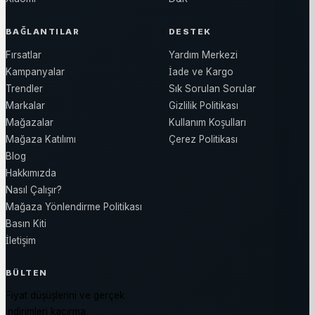
BAĞLANTILAR
DESTEK
Fırsatlar
Yardım Merkezi
Kampanyalar
İade ve Kargo
Trendler
Sık Sorulan Sorular
Markalar
Gizlilik Politikası
Mağazalar
Kullanım Koşulları
Mağaza Katılımı
Çerez Politikası
Blog
Hakkımızda
Nasıl Çalışır?
Mağaza Yönlendirme Politikası
Basın Kiti
İletişim
BÜLTEN
Fiyat düşüşlerini ve gerçek
indirimleri kaçırma.