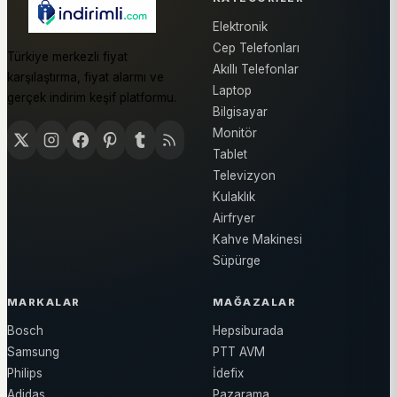
Elektronik
Cep Telefonları
Türkiye merkezli fiyat
Akıllı Telefonlar
karşılaştırma, fiyat alarmı ve
Laptop
gerçek indirim keşif platformu.
Bilgisayar
Monitör
Tablet
Televizyon
Kulaklık
Airfryer
Kahve Makinesi
Süpürge
MARKALAR
MAĞAZALAR
Bosch
Hepsiburada
Samsung
PTT AVM
Philips
İdefix
Adidas
Pazarama