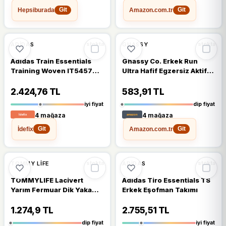
Hepsiburada
Amazon.com.tr
Git
Git
🔥
%27 DÜŞTÜ
🔥
%27 DÜŞTÜ
%27
%27
ADIDAS
GHASSY
stokta
stokta
Adidas Train Essentials
Ghassy Co. Erkek Run
Training Woven IT5457
Ultra Hafif Egzersiz Aktif
Siyah Erkek Eşofman Altı
Joggers Spor Dar Paça
Eşofman Altı 001
2.424,76 TL
583,91 TL
iyi fiyat
dip fiyat
4 mağaza
4 mağaza
İdefix
Amazon.com.tr
Git
Git
🔥
%25 DÜŞTÜ
%25
%18
TOMMY LIFE
ADIDAS
stokta
stokta
TOMMYLIFE Lacivert
Adidas Tiro Essentials TS
Yarım Fermuar Dik Yaka
Erkek Eşofman Takımı
Lastik Paça Polar Erkek
Eşofman Takımı - 85159
1.274,9 TL
2.755,51 TL
dip fiyat
iyi fiyat