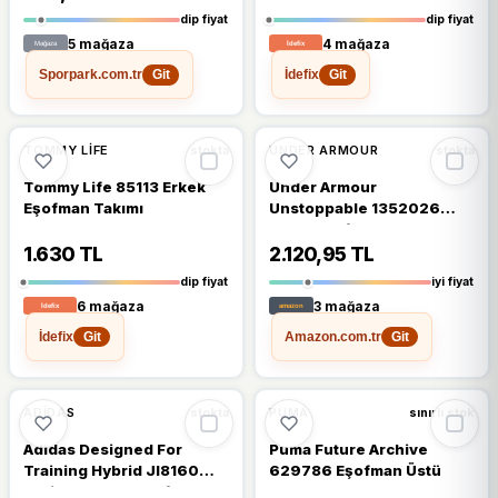
dip fiyat
dip fiyat
5 mağaza
4 mağaza
Sporpark.com.tr
İdefix
Git
Git
%16
%17
TOMMY LIFE
UNDER ARMOUR
stokta
stokta
Tommy Life 85113 Erkek
Under Armour
Eşofman Takımı
Unstoppable 1352026
Erkek Eşofman Altı
1.630 TL
2.120,95 TL
dip fiyat
iyi fiyat
6 mağaza
3 mağaza
İdefix
Amazon.com.tr
Git
Git
%15
%17
ADIDAS
PUMA
stokta
sınırlı stok
Adidas Designed For
Puma Future Archive
Training Hybrid JI8160
629786 Eşofman Üstü
Lacivert Erkek Eşofman