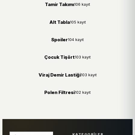
Tamir Takımı
106 kayıt
Alt Tabla
105 kayıt
Spoiler
104 kayıt
Çocuk Tişört
103 kayıt
Viraj Demir Lastiği
103 kayıt
Polen Filtresi
102 kayıt
KATEGORILER