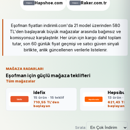
Hapshoe.com
Raker.com.tr
Eşofman fiyatları indirimli.com'da 21 model üzerinden 580
TL'den başlayarak büyük mağazalar arasında bağımsız ve
komisyonsuz karşılaştırılır. Her ürün için kargo dahil toplam
tutar, son 60 günlük fiyat geçmişi ve satıcı güven sinyali
birlikte, anlık güncellenen verilerle listelenir.
MAĞAZA RADARLARI
Eşofman için güçlü mağaza teklifleri
Tüm mağazalar
İdefix
Hepsibura
15 ürün · 15 teklif
13 ürün · 13 
710,55 TL'den
621,43 TL'd
başlayan
başlayan
Sırala: