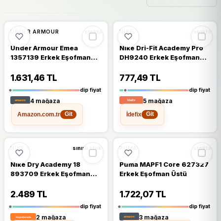
🔥
%66 DÜŞTÜ
🔥
%49 DÜŞTÜ
%66
%49
UNDER ARMOUR
NIKE
stokta
stokta
Under Armour Emea
Nike Dri-Fit Academy Pro
1357139 Erkek Eşofman
DH9240 Erkek Eşofman
Takımı
Altı
1.631,46 TL
777,49 TL
dip fiyat
dip fiyat
4 mağaza
5 mağaza
Amazon.com.tr
İdefix
Git
Git
🔥
%50 DÜŞTÜ
🔥
%58 DÜŞTÜ
%50
%58
NIKE
PUMA
sınırlı stok
stokta
Nike Dry Academy 18
Puma MAPF1 Core 627327
893709 Erkek Eşofman
Erkek Eşofman Üstü
Takımı
2.489 TL
1.722,07 TL
dip fiyat
dip fiyat
2 mağaza
3 mağaza