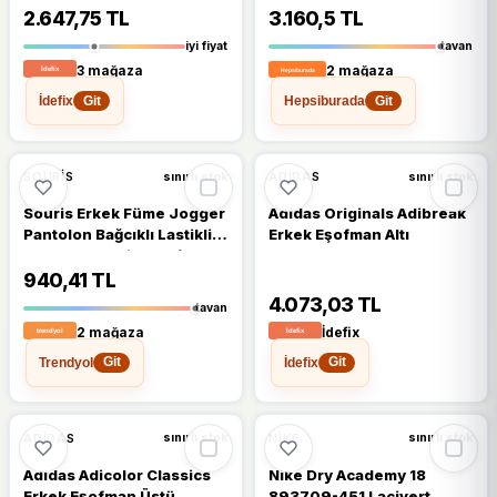
Altı
2.647,75 TL
3.160,5 TL
iyi fiyat
tavan
3 mağaza
2 mağaza
İdefix
Hepsiburada
Git
Git
%15
SOURIS
ADIDAS
sınırlı stok
sınırlı stok
Souris Erkek Füme Jogger
Adidas Originals Adibreak
Pantolon Bağcıklı Lastikli
Erkek Eşofman Altı
Bel Rahat Kesim Eşofman
Altı
940,41 TL
4.073,03 TL
tavan
2 mağaza
İdefix
Trendyol
İdefix
Git
Git
ADIDAS
NIKE
sınırlı stok
sınırlı stok
Adidas Adicolor Classics
Nike Dry Academy 18
Erkek Eşofman Üstü
893709-451 Lacivert