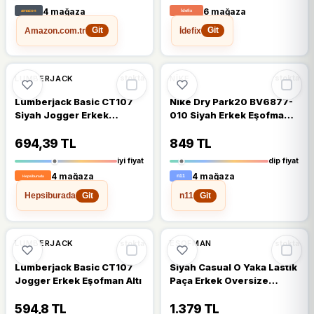
4 mağaza
6 mağaza
Amazon.com.tr
İdefix
Git
Git
%13
%18
LUMBERJACK
NIKE
stokta
stokta
Lumberjack Basic CT107
Nike Dry Park20 BV6877-
Siyah Jogger Erkek
010 Siyah Erkek Eşofman
Eşofman Altı
Altı
694,39 TL
849 TL
iyi fiyat
dip fiyat
4 mağaza
4 mağaza
Hepsiburada
n11
Git
Git
🔥
%50 DÜŞTÜ
%50
%16
LUMBERJACK
EŞOFMAN
stokta
stokta
Lumberjack Basic CT107
Siyah Casual O Yaka Lastik
Jogger Erkek Eşofman Altı
Paça Erkek Oversize
Eşofman Takımı - 85120 M
594,8 TL
1.379 TL