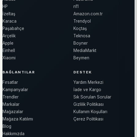
HP
n11
İzeltaş
Amazon.com.tr
Karaca
Trendyol
Paşabahçe
Koçtaş
Arçelik
Teknosa
Apple
Boyner
Einhell
MediaMarkt
Xiaomi
Beymen
BAĞLANTILAR
DESTEK
Fırsatlar
Yardım Merkezi
Kampanyalar
İade ve Kargo
Trendler
Sık Sorulan Sorular
Markalar
Gizlilik Politikası
Mağazalar
Kullanım Koşulları
Mağaza Katılımı
Çerez Politikası
Blog
Hakkımızda