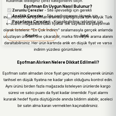
Kullanmak istediğiniz çerez kategorilerini seçin.
Eşofman En Uygun Nasıl Bulunur?
Zorunlu Çerezler
- Site işlevselliği için gerekli
Analitik Çerezler
- Site performansını ölçmek için
indirimli.com'da eşofman araması yaptığınızda tüm büyük Türk
Pazarlama Çerezleri
- Kişiselleştirilmiş reklamlar için
e-ticaret mağazalarındaki fiyatlar tek sayfada karşılaştırmalı
olarak listelenir. "En Çok İndirim" sıralamasıyla gerçek anlamda
Kaydet
İptal
ucuzlayan ürünleri öne çıkarabilir, marka filtresiyle arama alanını
daraltabilirsiniz. Her ürün kartında anlık en düşük fiyat ve varsa
indirim yüzdesi görüntülenir.
Eşofman Alırken Nelere Dikkat Edilmeli?
Eşofman satın almadan önce fiyat geçmişini inceleyerek ürünün
tarihsel en düşük fiyatına ne kadar yakın olduğunu kontrol edin.
Aynı ürünü birden fazla mağazada listeleyen ürünlerde kargo
süresi ve satıcı puanı da fiyat kadar önemlidir. Fiyat alarmı
kurarak hedef fiyata düştüğünde anında bildirim alabilir, aceleci
bir satın alma kararı vermekten kaçınabilirsiniz.