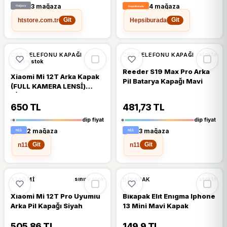
3 mağaza
4 mağaza
htstore.com.tr
Hepsiburada
Git
Git
🔥
%50 DÜŞTÜ
🔥
%49 DÜŞTÜ
%50
%49
CEP TELEFONU KAPAĞI
CEP TELEFONU KAPAĞI
stokta
sınırlı stok
Reeder S19 Max Pro Arka
Xiaomi Mi 12T Arka Kapak
Pil Batarya Kapağı Mavi
(FULL KAMERA LENSİ)
SİYAH
650 TL
481,73 TL
dip fiyat
dip fiyat
2 mağaza
3 mağaza
n11
n11
Git
Git
🔥
%54 DÜŞTÜ
🔥
%48 DÜŞTÜ
%54
%48
XIAOMI
BIKAPAK
sınırlı stok
stokta
Xiaomi Mi 12T Pro Uyumlu
Bikapak Elıt Enıgma Iphone
Arka Pil Kapağı Siyah
13 Mini Mavi Kapak
505,86 TL
149,9 TL