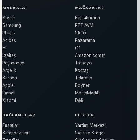
MARKALAR
MAĞAZALAR
Bosch
Hepsiburada
Samsung
PTT AVM
Philips
İdefix
Adidas
Pazarama
HP
n11
İzeltaş
Amazon.com.tr
Paşabahçe
Trendyol
Arçelik
Koçtaş
Karaca
Teknosa
Apple
Boyner
Einhell
MediaMarkt
Xiaomi
D&R
BAĞLANTILAR
DESTEK
Fırsatlar
Yardım Merkezi
Kampanyalar
İade ve Kargo