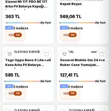
Xiaomi Mi 11T PRO Mİ 11T
Kapak Beyaz
Arka Pil Batarya Kapağı
(CAM) MAVİ
363 TL
569,06 TL
dip fiyat
dip fiyat
2 mağaza
3 mağaza
n11
n11
Git
Git
🔥
%37 DÜŞTÜ
🔥
%36 DÜŞTÜ
%37
%36
CEP TELEFONU KAPAĞI
GENERAL
stokta
sınırlı stok
Tkgz Oppo Reno 5 Lite Full
General Mobile Gm 24 Pro
Kasa Arka Pil Batarya
Ruber Case Yumuşak
Kapağı Siyah
Slikon Kılıf
585 TL
127,41 TL
dip fiyat
dip fiyat
3 mağaza
2 mağaza
n11
n11
Git
Git
🔥
%34 DÜŞTÜ
🔥
%34 DÜŞTÜ
%34
%34
CEP TELEFONU KAPAĞI
CEP TELEFONU KAPAĞI
stokta