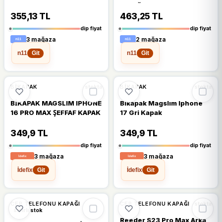
Kapağı Cam Full Lensli
Siyah
355,13 TL
463,25 TL
dip fiyat
dip fiyat
3 mağaza
2 mağaza
n11
n11
Git
Git
🔥
%41 DÜŞTÜ
🔥
%41 DÜŞTÜ
%41
%41
BIKAPAK
BIKAPAK
stokta
stokta
BİKAPAK MAGSLIM IPHONE
Bikapak Magslım Iphone
16 PRO MAX ŞEFFAF KAPAK
17 Gri Kapak
349,9 TL
349,9 TL
dip fiyat
dip fiyat
3 mağaza
3 mağaza
İdefix
İdefix
Git
Git
🔥
%37 DÜŞTÜ
🔥
%39 DÜŞTÜ
%37
%39
CEP TELEFONU KAPAĞI
CEP TELEFONU KAPAĞI
stokta
sınırlı stok
Reeder S23 Pro Max Arka