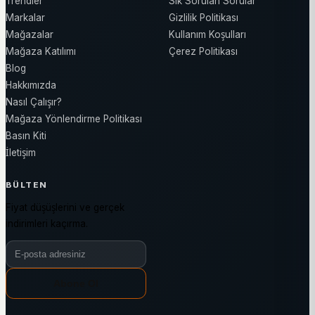
Trendler
Sık Sorulan Sorular
Markalar
Gizlilik Politikası
Mağazalar
Kullanım Koşulları
Mağaza Katılımı
Çerez Politikası
Blog
Hakkımızda
Nasıl Çalışır?
Mağaza Yönlendirme Politikası
Basın Kiti
İletişim
BÜLTEN
Fiyat düşüşlerini ve gerçek
indirimleri kaçırma.
Bülten e-posta adresiniz
Abone Ol