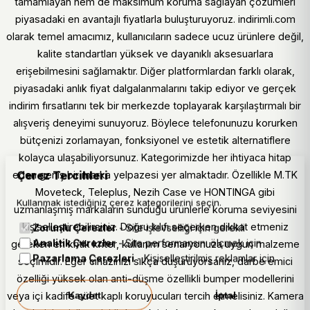
tamamlayan hem de maksimum koruma sağlayan çözümleri
piyasadaki en avantajlı fiyatlarla buluşturuyoruz. indirimli.com
olarak temel amacımız, kullanıcıların sadece ucuz ürünlere değil,
kalite standartları yüksek ve dayanıklı aksesuarlara
erişebilmesini sağlamaktır. Diğer platformlardan farklı olarak,
piyasadaki anlık fiyat dalgalanmalarını takip ediyor ve gerçek
indirim fırsatlarını tek bir merkezde toplayarak karşılaştırmalı bir
alışveriş deneyimi sunuyoruz. Böylece telefonunuzu korurken
bütçenizi zorlamayan, fonksiyonel ve estetik alternatiflere
kolayca ulaşabiliyorsunuz. Kategorimizde her ihtiyaca hitap
Çerez Tercihleri
eden geniş bir marka yelpazesi yer almaktadır. Özellikle M.TK
Moveteck, Teleplus, Nezih Case ve HONTINGA gibi
Kullanmak istediğiniz çerez kategorilerini seçin.
uzmanlaşmış markaların sunduğu ürünlerle koruma seviyesini
kişiselleştirebilirsiniz. Doğru kılıfı seçerken dikkat etmeniz
Zorunlu Çerezler
- Site işlevselliği için gerekli
Analitik Çerezler
- Site performansını ölçmek için
gereken en kritik kriter, kullanım senaryonuza uygun malzeme
Pazarlama Çerezleri
- Kişiselleştirilmiş reklamlar için
seçimidir. Eğer cihazınızı sıkça düşürüyorsanız, darbe emici
özelliği yüksek olan anti-düşme özellikli bumper modellerini
Kaydet
İptal
veya içi kadife süet kaplı koruyucuları tercih etmelisiniz. Kamera