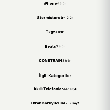
iPhone
4 ürün
Stormistoretr
4 ürün
Tkgz
4 ürün
Beats
3 ürün
CONSTRAIN
3 ürün
İlgili Kategoriler
Akıllı Telefonlar
337 kayıt
Ekran Koruyucular
257 kayıt