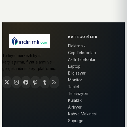
KATEGORILER
Elektronik
Cep Telefonları
Türkiye merkezli fiyat
Akıllı Telefonlar
karşılaştırma, fiyat alarmı ve
Laptop
gerçek indirim keşif platformu.
Bilgisayar
Monitör
Tablet
Televizyon
Kulaklık
Airfryer
Kahve Makinesi
Süpürge