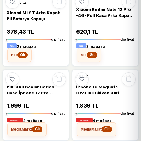
sınırlı stok
Xiaomi Redmi Note 12 Pro
Xiaomi Mi 9T Arka Kapak
-4G- Full Kasa Arka Kapak
Pil Batarya Kapağı
Takim Sıyah
378,43 TL
620,1 TL
dip fiyat
dip fiyat
2 mağaza
3 mağaza
n11
n11
Git
Git
🔥
%33 DÜŞTÜ
🔥
%33 DÜŞTÜ
%33
%33
PIILI
APPLE
stokta
stokta
Piili Knit Kevlar Series
iPhone 16 MagSafe
Case İphone 17 Pro
Özellikli Silikon Kılıf
Telefon Kılıfı - Siyah
1.999 TL
1.839 TL
dip fiyat
dip fiyat
4 mağaza
4 mağaza
MediaMarkt
MediaMarkt
Git
Git