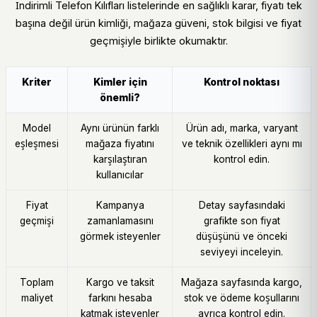
İndirimli Telefon Kılıfları listelerinde en sağlıklı karar, fiyatı tek
başına değil ürün kimliği, mağaza güveni, stok bilgisi ve fiyat
geçmişiyle birlikte okumaktır.
Kriter
Kimler için
Kontrol noktası
önemli?
Model
Aynı ürünün farklı
Ürün adı, marka, varyant
eşleşmesi
mağaza fiyatını
ve teknik özellikleri aynı mı
karşılaştıran
kontrol edin.
kullanıcılar
Fiyat
Kampanya
Detay sayfasındaki
geçmişi
zamanlamasını
grafikte son fiyat
görmek isteyenler
düşüşünü ve önceki
seviyeyi inceleyin.
Toplam
Kargo ve taksit
Mağaza sayfasında kargo,
maliyet
farkını hesaba
stok ve ödeme koşullarını
katmak isteyenler
ayrıca kontrol edin.