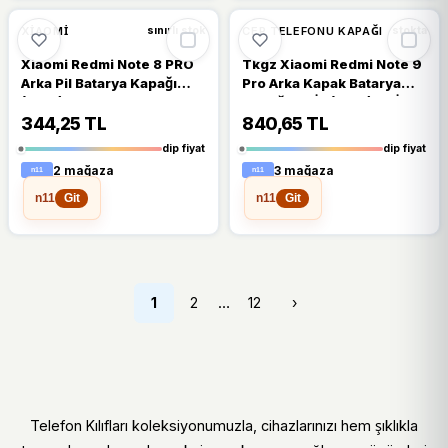
🔥
%32 DÜŞTÜ
🔥
%32 DÜŞTÜ
%32
%32
XIAOMI
CEP TELEFONU KAPAĞI
sınırlı stok
stokta
Xiaomi Redmi Note 8 PRO
Tkgz Xiaomi Redmi Note 9
Arka Pil Batarya Kapağı
Pro Arka Kapak Batarya
(CAM) Yeşil
Kapağı + PİL (CAM) GRİ
344,25 TL
840,65 TL
dip fiyat
dip fiyat
2 mağaza
3 mağaza
n11
n11
Git
Git
…
1
2
12
›
Telefon Kılıfları koleksiyonumuzla, cihazlarınızı hem şıklıkla