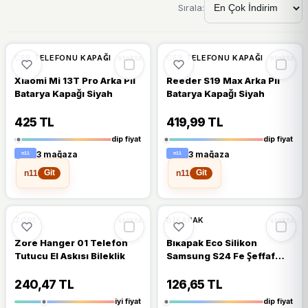
Sırala:
🔥
%61 DÜŞTÜ
🔥
%55 DÜŞTÜ
%61
%55
CEP TELEFONU KAPAĞI
CEP TELEFONU KAPAĞI
stokta
stokta
Xiaomi Mi 13T Pro Arka Pil
Reeder S19 Max Arka Pil
Batarya Kapağı Siyah
Batarya Kapağı Siyah
425 TL
419,99 TL
dip fiyat
dip fiyat
3 mağaza
3 mağaza
n11
n11
Git
Git
🔥
%38 DÜŞTÜ
🔥
%53 DÜŞTÜ
%38
%53
ZORE
BIKAPAK
stokta
stokta
Zore Hanger 01 Telefon
Bikapak Eco Silikon
Tutucu El Askısı Bileklik
Samsung S24 Fe Şeffaf
Kapak
240,47 TL
126,65 TL
iyi fiyat
dip fiyat