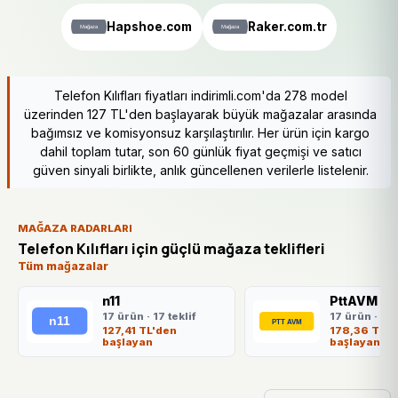
Hapshoe.com
Raker.com.tr
Telefon Kılıfları fiyatları indirimli.com'da 278 model
üzerinden 127 TL'den başlayarak büyük mağazalar arasında
bağımsız ve komisyonsuz karşılaştırılır. Her ürün için kargo
dahil toplam tutar, son 60 günlük fiyat geçmişi ve satıcı
güven sinyali birlikte, anlık güncellenen verilerle listelenir.
MAĞAZA RADARLARI
Telefon Kılıfları için güçlü mağaza teklifleri
Tüm mağazalar
n11
PttAVM
17 ürün · 17 teklif
17 ürün · 17 
127,41 TL'den
178,36 TL'd
başlayan
başlayan