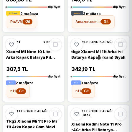
dip fiyat
dip fiyat
2 mağaza
3 mağaza
PttAVM
Amazon.com.tr
Git
Git
🔥
%44 DÜŞTÜ
🔥
%44 DÜŞTÜ
%44
%44
XIAOMI
CEP TELEFONU KAPAĞI
sınırlı stok
stokta
Xiaomi Mi Note 10 Lite
tkgz Xiaomi Mi 11t Arka Pil
Arka Kapak Batarya Pil
Batarya Kapağı (cam) Siyah
Kapağı (CAM) Mavi
307,5 TL
342,19 TL
dip fiyat
dip fiyat
2 mağaza
3 mağaza
n11
n11
Git
Git
🔥
%43 DÜŞTÜ
🔥
%41 DÜŞTÜ
%43
%41
CEP TELEFONU KAPAĞI
CEP TELEFONU KAPAĞI
stokta
sınırlı stok
Tkgz Xiaomi Mi 11t Pro Mi
Xiaomi Redmi Note 11 Pro
11t Arka Kapak Cam Mavi
-4G- Arka Pil Batarya