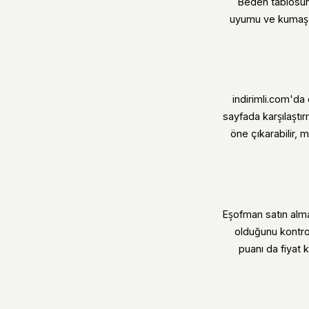
Beden tablosunu
uyumu ve kumaş ka
indirimli.com'da
sayfada karşılaştır
öne çıkarabilir, m
Eşofman satın alma
olduğunu kontrol
puanı da fiyat 