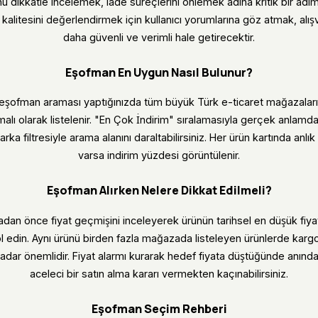
 dikkatle incelemek, iade süreçlerini önlemek adına kritik bir adımd
litesini değerlendirmek için kullanıcı yorumlarına göz atmak, alış
daha güvenli ve verimli hale getirecektir.
Eşofman En Uygun Nasıl Bulunur?
 eşofman araması yaptığınızda tüm büyük Türk e-ticaret mağazaların
malı olarak listelenir. "En Çok İndirim" sıralamasıyla gerçek anlamd
arka filtresiyle arama alanını daraltabilirsiniz. Her ürün kartında anlı
varsa indirim yüzdesi görüntülenir.
Eşofman Alırken Nelere Dikkat Edilmeli?
dan önce fiyat geçmişini inceleyerek ürünün tarihsel en düşük fiya
 edin. Aynı ürünü birden fazla mağazada listeleyen ürünlerde kargo
kadar önemlidir. Fiyat alarmı kurarak hedef fiyata düştüğünde anında bi
aceleci bir satın alma kararı vermekten kaçınabilirsiniz.
Eşofman Seçim Rehberi