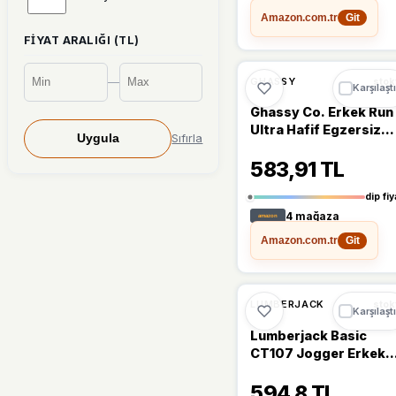
Amazon.com.tr
Git
Under Armour
(2)
FIYAT ARALIĞI (TL)
Ghassy
(1)
🔥
%27 DÜŞT
%27
—
GHASSY
stok
Karşılaştı
Skechers
Ghassy Co. Erkek Run
(1)
Ultra Hafif Egzersiz
Sıfırla
Uygula
Aktif Joggers Spor
Souris
(1)
583,91 TL
Dar Paça Eşofman Altı
001
dip fiy
4 mağaza
Amazon.com.tr
Git
🔥
%50 DÜŞT
%50
LUMBERJACK
stok
Karşılaştı
Lumberjack Basic
CT107 Jogger Erkek
Eşofman Altı
594,8 TL