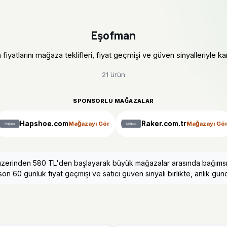
Eşofman
iyatlarını mağaza teklifleri, fiyat geçmişi ve güven sinyalleriyle karş
21 ürün
SPONSORLU MAĞAZALAR
Hapshoe.com
Raker.com.tr
Mağazayı Gör
Mağazayı Gö
 üzerinden 580 TL'den başlayarak büyük mağazalar arasında bağımsız v
on 60 günlük fiyat geçmişi ve satıcı güven sinyali birlikte, anlık günce