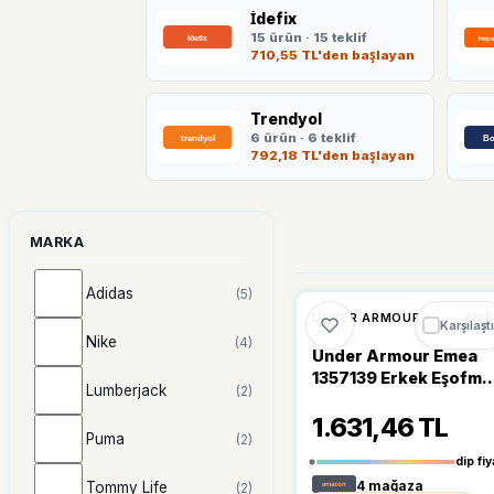
İdefix
15 ürün · 15 teklif
710,55 TL'den başlayan
Trendyol
6 ürün · 6 teklif
792,18 TL'den başlayan
MARKA
Adidas
(5)
🔥
%66 DÜŞT
%66
UNDER ARMOUR
stok
Karşılaştı
Nike
(4)
Under Armour Emea
1357139 Erkek Eşofma
Lumberjack
(2)
Takımı
1.631,46 TL
Puma
(2)
dip fiy
Tommy Life
4 mağaza
(2)