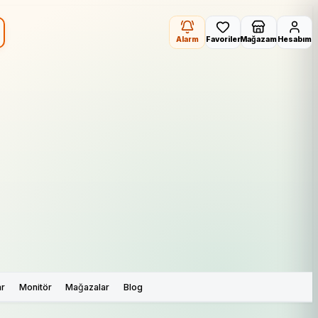
Alarm
Favoriler
Mağazam
Hesabım
ar
Monitör
Mağazalar
Blog