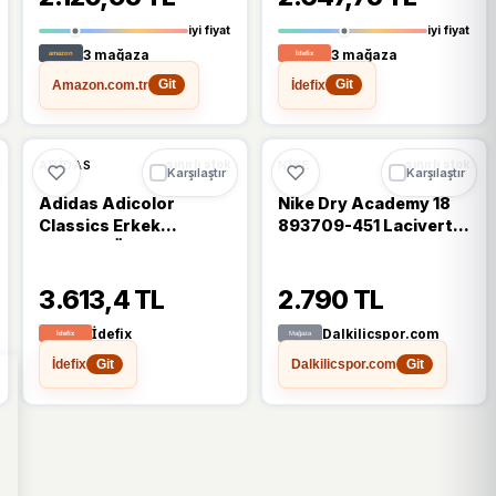
iyi fiyat
iyi fiyat
3 mağaza
3 mağaza
Amazon.com.tr
İdefix
Git
Git
ADIDAS
NIKE
sınırlı stok
sınırlı stok
Karşılaştır
Karşılaştır
Adidas Adicolor
Nike Dry Academy 18
Classics Erkek
893709-451 Lacivert
Eşofman Üstü
Erkek Eşofman Takımı
3.613,4 TL
2.790 TL
İdefix
Dalkilicspor.com
İdefix
Dalkilicspor.com
Git
Git