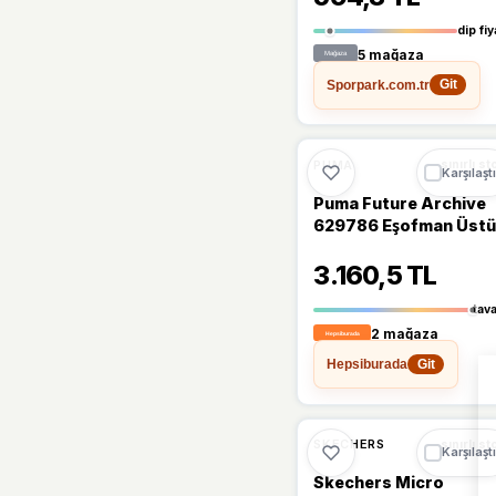
dip fiy
5 mağaza
Sporpark.com.tr
Git
%17
PUMA
sınırlı st
Karşılaştı
Puma Future Archive
629786 Eşofman Üst
3.160,5 TL
tav
2 mağaza
Hepsiburada
Git
SKECHERS
sınırlı st
Karşılaştı
Skechers Micro