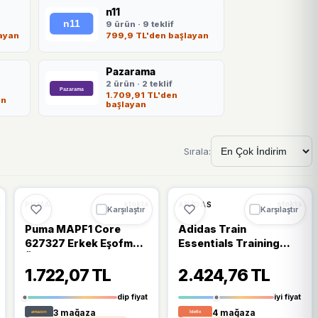
n11
9 ürün · 9 teklif
ayan
799,9 TL'den başlayan
Pazarama
2 ürün · 2 teklif
1.709,91 TL'den
an
başlayan
Sırala:
🔥
%58 DÜŞTÜ
🔥
%27 DÜŞTÜ
%58
%27
PUMA
ADIDAS
stokta
stokta
Karşılaştır
Karşılaştır
Puma MAPF1 Core
Adidas Train
627327 Erkek Eşofman
Essentials Training
Üstü
Woven IT5457 Siyah
1.722,07 TL
2.424,76 TL
Erkek Eşofman Altı
dip fiyat
iyi fiyat
3 mağaza
4 mağaza