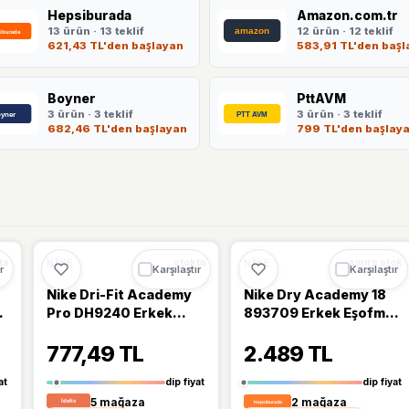
Hepsiburada
Amazon.com.tr
13 ürün · 13 teklif
12 ürün · 12 teklif
621,43 TL'den başlayan
583,91 TL'den başl
Boyner
PttAVM
3 ürün · 3 teklif
3 ürün · 3 teklif
682,46 TL'den başlayan
799 TL'den başlay
Ü
🔥
%49 DÜŞTÜ
🔥
%50 DÜŞTÜ
%49
%50
NIKE
NIKE
ta
stokta
sınırlı stok
r
Karşılaştır
Karşılaştır
Nike Dri-Fit Academy
Nike Dry Academy 18
n
Pro DH9240 Erkek
893709 Erkek Eşofman
Eşofman Altı
Takımı
777,49 TL
2.489 TL
at
dip fiyat
dip fiyat
5 mağaza
2 mağaza