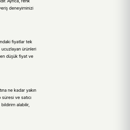
ır. Ayrıca, renk
veriş deneyiminizi
daki fiyatlar tek
a ucuzlayan ürünleri
k en düşük fiyat ve
tına ne kadar yakın
 süresi ve satıcı
ldirim alabilir,