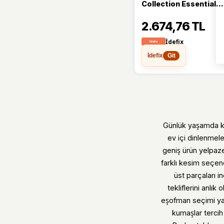
Collection Essential
S212165-0505 Laciver
2.674,76 TL
Erkek Eşofman Takımı
İdefix
İdefix
Git
Günlük yaşamda ko
ev içi dinlenmel
geniş ürün yelpaze
farklı kesim seçene
üst parçaları i
tekliflerini anlık
eşofman seçimi yap
kumaşlar tercih