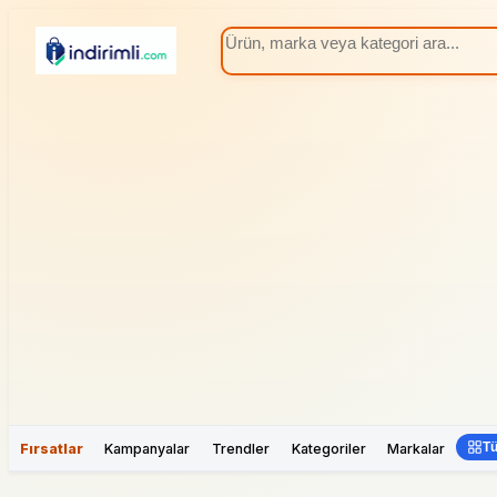
Tü
Fırsatlar
Kampanyalar
Trendler
Kategoriler
Markalar