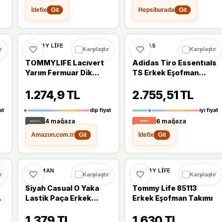
İdefix
Hepsiburada
Git
Git
Ü
🔥
%25 DÜŞTÜ
%25
%18
TOMMY LIFE
ADIDAS
ta
stokta
stokta
r
Karşılaştır
Karşılaştır
TOMMYLIFE Lacivert
Adidas Tiro Essentials
Yarım Fermuar Dik
TS Erkek Eşofman
Yaka Lastik Paça Polar
Takımı
1.274,9 TL
2.755,51 TL
Erkek Eşofman Takımı -
85159
at
dip fiyat
iyi fiyat
4 mağaza
6 mağaza
Amazon.com.tr
İdefix
Git
Git
Ü
%16
%16
EŞOFMAN
TOMMY LIFE
ta
stokta
stokta
r
Karşılaştır
Karşılaştır
Siyah Casual O Yaka
Tommy Life 85113
Lastik Paça Erkek
Erkek Eşofman Takımı
Oversize Eşofman
1.379 TL
1.630 TL
Takımı - 85120 M