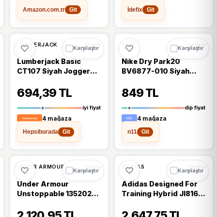
Amazon.com.tr
İdefix
Git
Git
%13
%18
LUMBERJACK
NIKE
stokta
stokta
Karşılaştır
Karşılaştır
Lumberjack Basic
Nike Dry Park20
CT107 Siyah Jogger
BV6877-010 Siyah
Erkek Eşofman Altı
Erkek Eşofman Altı
694,39 TL
849 TL
iyi fiyat
dip fiyat
4 mağaza
4 mağaza
Hepsiburada
n11
Git
Git
%17
%15
UNDER ARMOUR
ADIDAS
stokta
stokta
Karşılaştır
Karşılaştır
Under Armour
Adidas Designed For
Unstoppable 1352026
Training Hybrid JI8160
Erkek Eşofman Altı
Lacivert Erkek
2.120,95 TL
2.647,75 TL
Eşofman Altı