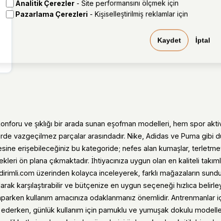
Analitik Çerezler
- Site performansını ölçmek için
t
Pazarlama Çerezleri
- Kişiselleştirilmiş reklamlar için
Kaydet
İptal
nforu ve şıklığı bir arada sunan eşofman modelleri, hem spor akti
erde vazgeçilmez parçalar arasındadır. Nike, Adidas ve Puma gibi d
sine erişebileceğiniz bu kategoride; nefes alan kumaşlar, terletme
kleri ön plana çıkmaktadır. İhtiyacınıza uygun olan en kaliteli takımla
ndirimli.com üzerinden kolayca inceleyerek, farklı mağazaların sund
 olarak karşılaştırabilir ve bütçenize en uygun seçeneği hızlıca belirle
arken kullanım amacınıza odaklanmanız önemlidir. Antrenmanlar i
 ederken, günlük kullanım için pamuklu ve yumuşak dokulu modelleri