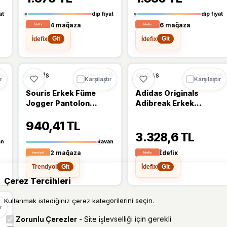
at
dip fiyat
dip fiyat
4 mağaza
6 mağaza
İdefix
İdefix
Git
Git
%15
SOURIS
ADIDAS
ok
sınırlı stok
sınırlı stok
r
Karşılaştır
Karşılaştır
Souris Erkek Füme
Adidas Originals
ü
Jogger Pantolon
Adibreak Erkek
Bağcıklı Lastikli Bel
Eşofman Altı
940,41 TL
Rahat Kesim Eşofman
Altı
3.328,6 TL
an
tavan
2 mağaza
İdefix
Trendyol
İdefix
Git
Git
Çerez Tercihleri
Kullanmak istediğiniz çerez kategorilerini seçin.
ok
r
Zorunlu Çerezler
- Site işlevselliği için gerekli