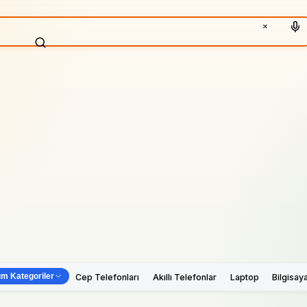
×
m Kategoriler
Cep Telefonları
Akıllı Telefonlar
Laptop
Bilgisay