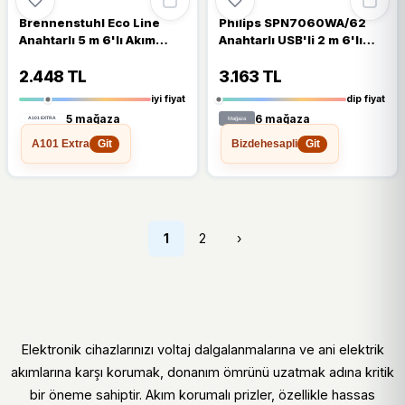
Brennenstuhl Eco Line
Philips SPN7060WA/62
Anahtarlı 5 m 6'lı Akım
Anahtarlı USB'li 2 m 6'lı
Korumalı Priz
Akım Korumalı Priz
2.448 TL
3.163 TL
iyi fiyat
dip fiyat
5 mağaza
6 mağaza
A101 Extra
Bizdehesapli
Git
Git
1
2
›
Elektronik cihazlarınızı voltaj dalgalanmalarına ve ani elektrik
akımlarına karşı korumak, donanım ömrünü uzatmak adına kritik
bir öneme sahiptir. Akım korumalı prizler, özellikle hassas