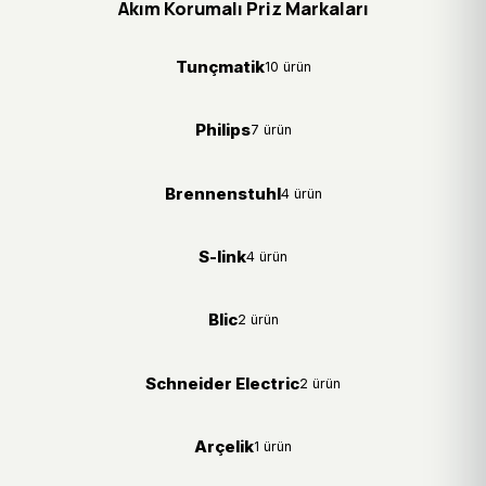
Akım Korumalı Priz Markaları
Tunçmatik
10 ürün
Philips
7 ürün
Brennenstuhl
4 ürün
S-link
4 ürün
Blic
2 ürün
Schneider Electric
2 ürün
Arçelik
1 ürün