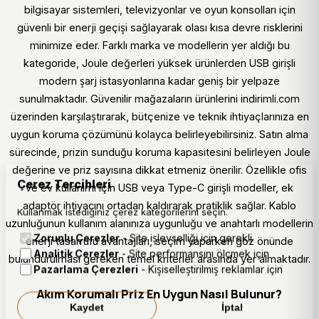
bilgisayar sistemleri, televizyonlar ve oyun konsolları için
güvenli bir enerji geçişi sağlayarak olası kısa devre risklerini
minimize eder. Farklı marka ve modellerin yer aldığı bu
kategoride, Joule değerleri yüksek ürünlerden USB girişli
modern şarj istasyonlarına kadar geniş bir yelpaze
sunulmaktadır. Güvenilir mağazaların ürünlerini indirimli.com
üzerinden karşılaştırarak, bütçenize ve teknik ihtiyaçlarınıza en
uygun koruma çözümünü kolayca belirleyebilirsiniz. Satın alma
sürecinde, prizin sunduğu koruma kapasitesini belirleyen Joule
değerine ve priz sayısına dikkat etmeniz önerilir. Özellikle ofis
Çerez Tercihleri
ve ev kullanımı için USB veya Type-C girişli modeller, ek
adaptör ihtiyacını ortadan kaldırarak pratiklik sağlar. Kablo
Kullanmak istediğiniz çerez kategorilerini seçin.
uzunluğunun kullanım alanınıza uygunluğu ve anahtarlı modellerin
Zorunlu Çerezler
- Site işlevselliği için gerekli
enerji tasarrufu avantajları, seçim yaparken göz önünde
Analitik Çerezler
- Site performansını ölçmek için
bulundurulması gereken temel kriterler arasında yer almaktadır.
Pazarlama Çerezleri
- Kişiselleştirilmiş reklamlar için
Akım Korumalı Priz En Uygun Nasıl Bulunur?
Kaydet
İptal