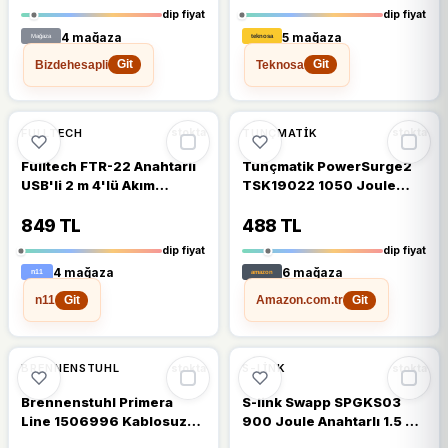
dip fiyat
dip fiyat
4 mağaza
5 mağaza
Bizdehesapli
Teknosa
Git
Git
🔥
%29 DÜŞTÜ
🔥
%28 DÜŞTÜ
%29
%28
FULLTECH
TUNÇMATIK
stokta
stokta
Fulltech FTR-22 Anahtarlı
Tunçmatik PowerSurge2
USB'li 2 m 4'lü Akım
TSK19022 1050 Joule
Korumalı Priz
Anahtarlı Kablosuz Siyah
2'li Akım Korumalı Priz
849 TL
488 TL
dip fiyat
dip fiyat
4 mağaza
6 mağaza
n11
Amazon.com.tr
Git
Git
🔥
%23 DÜŞTÜ
%18
%23
BRENNENSTUHL
S-LINK
stokta
stokta
Brennenstuhl Primera
S-link Swapp SPGKS03
Line 1506996 Kablosuz
900 Joule Anahtarlı 1.5 m
Akım Korumalı Priz
3'lü Akım Korumalı Priz