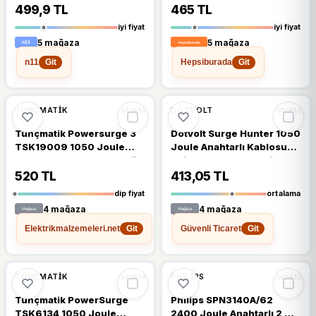
499,9 TL
465 TL
iyi fiyat
iyi fiyat
5 mağaza
5 mağaza
n11
Hepsiburada
Git
Git
🔥
%23 DÜŞTÜ
🔥
%38 DÜŞTÜ
%23
%38
TUNÇMATIK
DOTVOLT
stokta
stokta
Tunçmatik Powersurge 3
Dotvolt Surge Hunter 1050
TSK19009 1050 Joule
Joule Anahtarlı Kablosuz
Anahtarlı Beyaz 1.5 m 3'lü
2'li Akım Korumalı Priz
Akım Korumalı Priz
520 TL
413,05 TL
dip fiyat
ortalama
4 mağaza
4 mağaza
Elektrikmalzemeleri.net
Güvenli Ticaret
Git
Git
%13
%19
TUNÇMATIK
PHILIPS
stokta
stokta
Tunçmatik PowerSurge
Philips SPN3140A/62
TSK6134 1050 Joule
2400 Joule Anahtarlı 2 m