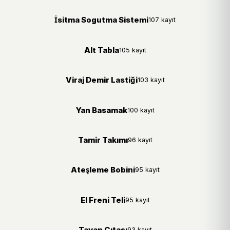
İsitma Sogutma Sistemi
107 kayıt
Alt Tabla
105 kayıt
Viraj Demir Lastiği
103 kayıt
Yan Basamak
100 kayıt
Tamir Takımı
96 kayıt
Ateşleme Bobini
95 kayıt
El Freni Teli
95 kayıt
Tavan Çıtası
93 kayıt