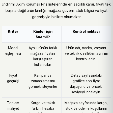
İndirimli Akım Korumalı Priz listelerinde en sağlıklı karar, fiyatı tek
başına değil ürün kimliği, mağaza güveni, stok bilgisi ve fiyat
geçmişiyle birlikte okumaktır.
Kriter
Kimler için
Kontrol noktası
önemli?
Model
Aynı ürünün farklı
Ürün adı, marka, varyant
eşleşmesi
mağaza fiyatını
ve teknik özellikleri aynı mı
karşılaştıran
kontrol edin.
kullanıcılar
Fiyat
Kampanya
Detay sayfasındaki
geçmişi
zamanlamasını
grafikte son fiyat
görmek isteyenler
düşüşünü ve önceki
seviyeyi inceleyin.
Toplam
Kargo ve taksit
Mağaza sayfasında kargo,
maliyet
farkını hesaba
stok ve ödeme koşullarını