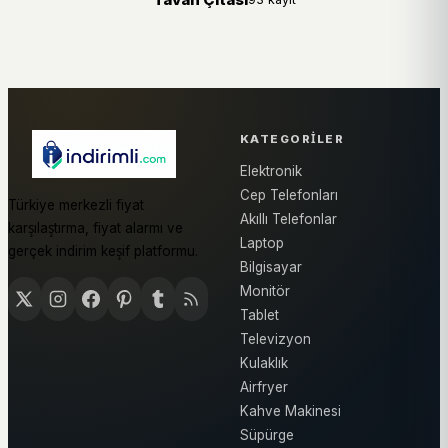
KATEGORILER
Elektronik
Cep Telefonları
Türkiye merkezli fiyat
Akıllı Telefonlar
karşılaştırma, fiyat alarmı ve
Laptop
gerçek indirim keşif platformu.
Bilgisayar
Monitör
Tablet
Televizyon
Kulaklık
Airfryer
Kahve Makinesi
Süpürge