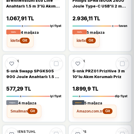
Brennenstuhl Eco Line
Philips SPN8180GA 2400
Anahtarlı 1.5 m 3'lü Akım
Joule Type-C USB'li 2 m
Korumalı Priz
8'li Akım Korumalı Priz
1.067,91 TL
2.936,11 TL
iyi fiyat
tavan
4 mağaza
5 mağaza
İdefix
İdefix
Git
Git
%19
%14
S-LINK
S-LINK
stokta
stokta
S-link Swapp SPGKS05
S-link PRZ01 PrizHive 3 m
900 Joule Anahtarlı 1.5 m
10'lu Akım Korumalı Priz
5'li Akım Korumalı Priz
577,29 TL
1.899,9 TL
iyi fiyat
dip fiyat
4 mağaza
5 mağaza
Smallman
Amazon.com.tr
Git
Git
%13
%16
BRENNENSTUHL
PHILIPS
stokta
stokta