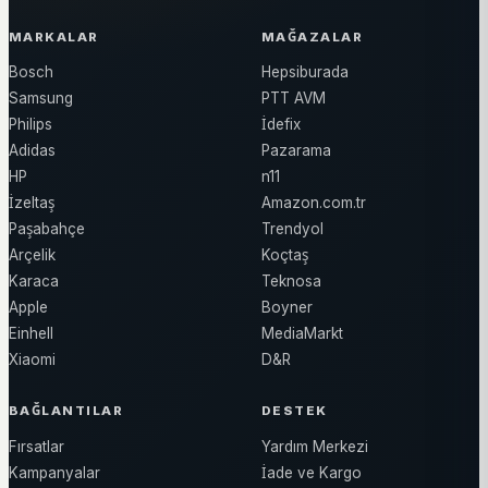
MARKALAR
MAĞAZALAR
Bosch
Hepsiburada
Samsung
PTT AVM
Philips
İdefix
Adidas
Pazarama
HP
n11
İzeltaş
Amazon.com.tr
Paşabahçe
Trendyol
Arçelik
Koçtaş
Karaca
Teknosa
Apple
Boyner
Einhell
MediaMarkt
Xiaomi
D&R
BAĞLANTILAR
DESTEK
Fırsatlar
Yardım Merkezi
Kampanyalar
İade ve Kargo