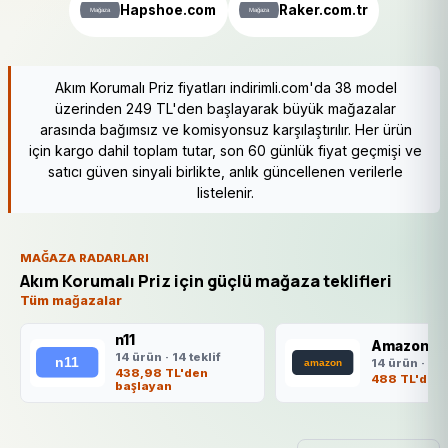
Hapshoe.com
Raker.com.tr
Akım Korumalı Priz fiyatları indirimli.com'da 38 model
üzerinden 249 TL'den başlayarak büyük mağazalar
arasında bağımsız ve komisyonsuz karşılaştırılır. Her ürün
için kargo dahil toplam tutar, son 60 günlük fiyat geçmişi ve
satıcı güven sinyali birlikte, anlık güncellenen verilerle
listelenir.
MAĞAZA RADARLARI
Akım Korumalı Priz için güçlü mağaza teklifleri
Tüm mağazalar
n11
Amazon.co
14 ürün · 14 teklif
14 ürün · 14 
438,98 TL'den
488 TL'den 
başlayan