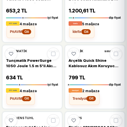
Beyaz 1.5 m 5'li Akım
4'lü Akım Korumalı Priz
Korumalı Priz
653,2 TL
1.200,61 TL
iyi fiyat
dip fiyat
4 mağaza
5 mağaza
PttAVM
İdefix
Git
Git
%18
%19
TUNÇMATIK
ARÇELIK
stokta
sınırlı stok
Tunçmatik PowerSurge
Arçelik Quick Shine
1050 Joule 1.5 m 5'li Akım
Kablosuz Akım Koruyucu
Korumalı Priz
Priz
634 TL
799 TL
iyi fiyat
dip fiyat
4 mağaza
2 mağaza
PttAVM
Trendyol
Git
Git
%11
BRENNENSTUHL
PHILIPS
stokta
stokta