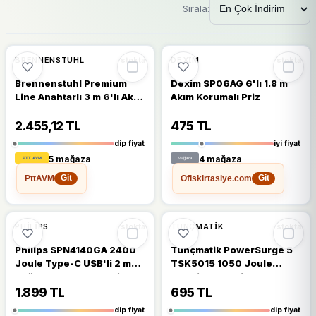
Sırala:
🔥
%55 DÜŞTÜ
🔥
%37 DÜŞTÜ
%55
%37
BRENNENSTUHL
DEXIM
stokta
stokta
Brennenstuhl Premium
Dexim SP06AG 6'lı 1.8 m
Line Anahtarlı 3 m 6'lı Akım
Akım Korumalı Priz
Korumalı Priz
2.455,12 TL
475 TL
dip fiyat
iyi fiyat
5 mağaza
4 mağaza
PttAVM
Ofiskirtasiye.com
Git
Git
🔥
%50 DÜŞTÜ
🔥
%52 DÜŞTÜ
%50
%52
PHILIPS
TUNÇMATIK
stokta
stokta
Philips SPN4140GA 2400
Tunçmatik PowerSurge 5
Joule Type-C USB'li 2 m
TSK5015 1050 Joule
4'lü Akım Korumalı Priz
USB'li 1.5 m 5'li Akım
Korumalı Priz
1.899 TL
695 TL
dip fiyat
dip fiyat