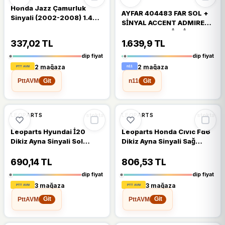
Honda Jazz Çamurluk
AYFAR 404483 FAR SOL +
Sinyali (2002-2008) 1.4
SİNYAL ACCENT ADMIRE
34301S5a013
03-04 ELEKTRİKLİ SARI
337,02 TL
1.639,9 TL
dip fiyat
dip fiyat
2 mağaza
2 mağaza
PttAVM
n11
Git
Git
%13
%12
LEOPARTS
LEOPARTS
stokta
stokta
Leoparts Hyundai İ20
Leoparts Honda Cıvıc Fd6
Dikiz Ayna Sinyali Sol
Dikiz Ayna Sinyali Sağ
2015-2019 87614-C8000
2006-2011 34300-Snb-
013
690,14 TL
806,53 TL
dip fiyat
dip fiyat
3 mağaza
3 mağaza
PttAVM
PttAVM
Git
Git