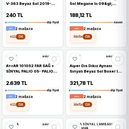
V-363 Beyaz Sol 2019-
Sol Megane Iıı 09&gt;
Sonrası
Fluence 09&gt;
240 TL
188,12 TL
dip fiyat
tavan
2 mağaza
2 mağaza
n11
İdefix
Git
Git
%16
%16
AYFAR
ALPER
sınırlı stok
sınırlı stok
AYFAR 101052 FAR SAĞ +
Alper Dıs Dıkız Aynası
SİNYAL PALIO 05- PALIO
Sınyalı Beyaz Sol Boxer Iıı
SOLE 05- ALBEA ELEK
Jumper Iıı Ducato Iıı 06
2.639 TL
321,78 TL
dip fiyat
dip fiyat
2 mağaza
2 mağaza
n11
İdefix
Git
Git
%15
%15
HONDA
ARABA SINYAL LAMBASI
sınırlı stok
sınırlı stok