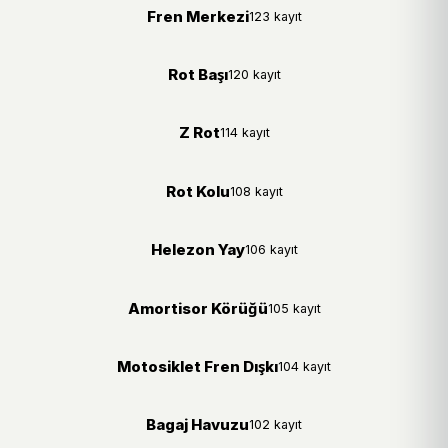
Fren Merkezi
123 kayıt
Rot Başı
120 kayıt
Z Rot
114 kayıt
Rot Kolu
108 kayıt
Helezon Yay
106 kayıt
Amortisor Körüğü
105 kayıt
Motosiklet Fren Dışkı
104 kayıt
Bagaj Havuzu
102 kayıt