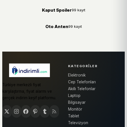
Kaput Spoiler
99 kayıt
Oto Anten
99 kayıt
KATEGORILER
Elektronik
Cep Telefonları
Türkiye merkezli fiyat
Akıllı Telefonlar
karşılaştırma, fiyat alarmı ve
Laptop
gerçek indirim keşif platformu.
Bilgisayar
Monitör
Tablet
Televizyon