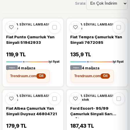
Sırala:
🔥
%36 DÜŞTÜ
🔥
%34 DÜŞTÜ
%36
%34
ARABA SINYAL LAMBASI
ARABA SINYAL LAMBASI
stokta
stokta
Fiat Punto Çamurluk Yan
Fiat Tempra Çamurluk Yan
Sinyali 51942933
Sinyali 7672085
119,9 TL
135,9 TL
iyi fiyat
iyi fiyat
4 mağaza
4 mağaza
Trendruum.com
Trendruum.com
Git
Git
🔥
%29 DÜŞTÜ
🔥
%45 DÜŞTÜ
%29
%45
ARABA SINYAL LAMBASI
ARABA SINYAL LAMBASI
stokta
sınırlı stok
Fiat Albea Çamurluk Yan
Ford Escort- 95/99
Sinyali Duysuz 46804721
Çamurluk Sinyali Sarı
Sağ/sol Aynı Adet
179,9 TL
187,43 TL