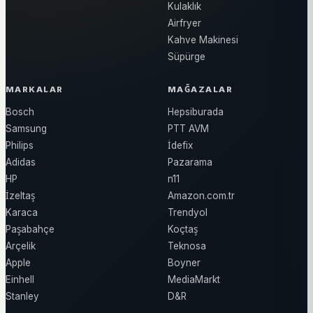
Kulaklık
Airfryer
Kahve Makinesi
Süpürge
MARKALAR
MAĞAZALAR
Bosch
Hepsiburada
Samsung
PTT AVM
Philips
İdefix
Adidas
Pazarama
HP
n11
İzeltaş
Amazon.com.tr
Karaca
Trendyol
Paşabahçe
Koçtaş
Arçelik
Teknosa
Apple
Boyner
Einhell
MediaMarkt
Stanley
D&R