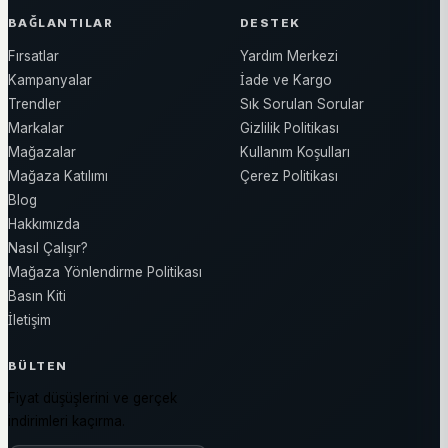
BAĞLANTILAR
DESTEK
Fırsatlar
Yardım Merkezi
Kampanyalar
İade ve Kargo
Trendler
Sık Sorulan Sorular
Markalar
Gizlilik Politikası
Mağazalar
Kullanım Koşulları
Mağaza Katılımı
Çerez Politikası
Blog
Hakkımızda
Nasıl Çalışır?
Mağaza Yönlendirme Politikası
Basın Kiti
İletişim
BÜLTEN
Fiyat düşüşlerini ve gerçek
indirimleri kaçırma.