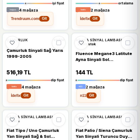
iyi fiyat
ortalama
4 mağaza
2 mağaza
Trendruum.com
İdefix
Git
Git
🔥
%42 DÜŞTÜ
🔥
%50 DÜŞTÜ
%42
%50
ÇAMURLUK
ARABA SINYAL LAMBASI
stokta
sınırlı stok
Çamurluk Sinyali Sağ Yaris
Fluence Megane3 Latitute
1999-2005
Ayna Sinyali Sol
261656470r
516,19 TL
144 TL
dip fiyat
dip fiyat
4 mağaza
2 mağaza
İdefix
n11
Git
Git
🔥
%23 DÜŞTÜ
%19
%23
ARABA SINYAL LAMBASI
ARABA SINYAL LAMBASI
stokta
stokta
Fiat Tipo / Uno Çamurluk
Fiat Palio / Siena Çamurluk
Yan Sinyali Sağ & Sol
Yan Sinyali Turuncu Duylu