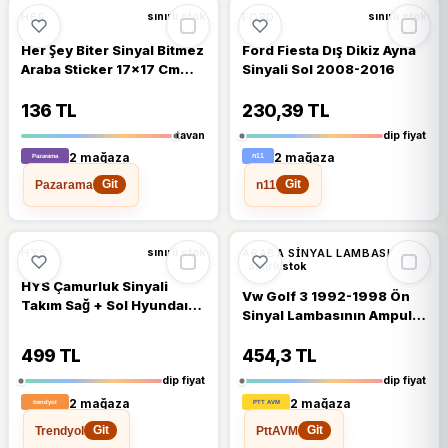
🔥
%27 DÜŞTÜ
🔥
%31 DÜŞTÜ
%27
%31
HER
FORD
sınırlı stok
sınırlı stok
Her Şey Biter Sinyal Bitmez
Ford Fiesta Dış Dikiz Ayna
Araba Sticker 17x17 Cm
Sinyali Sol 2008-2016
Kırmızı
136 TL
230,39 TL
tavan
dip fiyat
2 mağaza
2 mağaza
Pazarama
n11
Git
Git
%9
%7
HYS
ARABA SINYAL LAMBASI
sınırlı stok
sınırlı stok
HYS Çamurluk Sinyali
Vw Golf 3 1992-1998 Ön
Takım Sağ + Sol Hyundaı
Sinyal Lambasının Ampul
Accent Era 2006-2011
Duyu 1h0949111
499 TL
454,3 TL
dip fiyat
dip fiyat
2 mağaza
2 mağaza
Trendyol
PttAVM
Git
Git