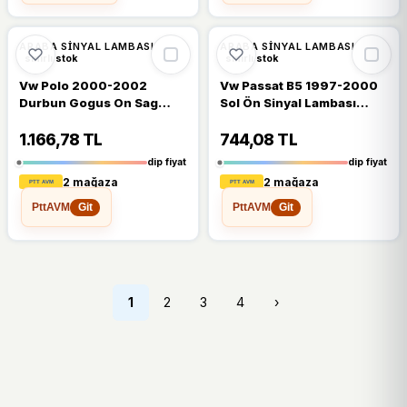
%7
%7
ARABA SINYAL LAMBASI
ARABA SINYAL LAMBASI
sınırlı stok
sınırlı stok
Vw Polo 2000-2002
Vw Passat B5 1997-2000
Durbun Gogus On Sag
Sol Ön Sinyal Lambası
Sinyal Lambasi Duylu
Şeffaf H.line 3B0953041b
6N0953042n
1.166,78 TL
744,08 TL
dip fiyat
dip fiyat
2 mağaza
2 mağaza
PttAVM
PttAVM
Git
Git
1
2
3
4
›