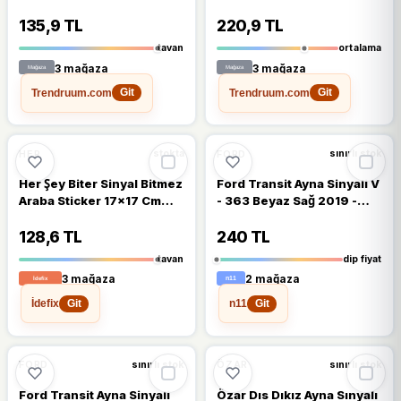
Uyumlu 7595373
46458910
135,9 TL
220,9 TL
tavan
ortalama
3 mağaza
3 mağaza
Trendruum.com
Trendruum.com
Git
Git
🔥
%31 DÜŞTÜ
🔥
%21 DÜŞTÜ
%31
%21
HER
FORD
stokta
sınırlı stok
Her Şey Biter Sinyal Bitmez
Ford Transit Ayna Sinyali V
Araba Sticker 17x17 Cm
- 363 Beyaz Sağ 2019 -
Mavi
Sonrası
128,6 TL
240 TL
tavan
dip fiyat
3 mağaza
2 mağaza
İdefix
n11
Git
Git
🔥
%21 DÜŞTÜ
🔥
%27 DÜŞTÜ
%21
%27
FORD
ÖZAR
sınırlı stok
sınırlı stok
Ford Transit Ayna Sinyali
Özar Dıs Dıkız Ayna Sınyalı