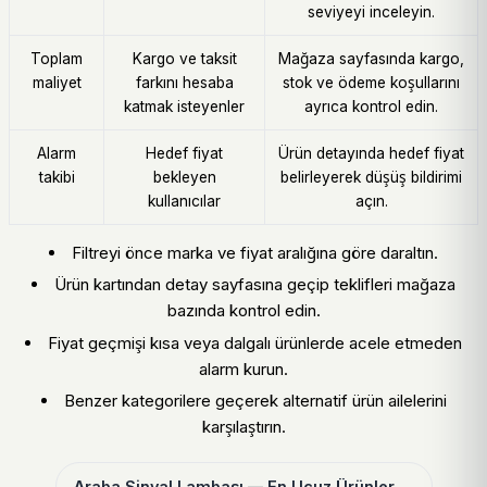
seviyeyi inceleyin.
Toplam
Kargo ve taksit
Mağaza sayfasında kargo,
maliyet
farkını hesaba
stok ve ödeme koşullarını
katmak isteyenler
ayrıca kontrol edin.
Alarm
Hedef fiyat
Ürün detayında hedef fiyat
takibi
bekleyen
belirleyerek düşüş bildirimi
kullanıcılar
açın.
Filtreyi önce marka ve fiyat aralığına göre daraltın.
Ürün kartından detay sayfasına geçip teklifleri mağaza
bazında kontrol edin.
Fiyat geçmişi kısa veya dalgalı ürünlerde acele etmeden
alarm kurun.
Benzer kategorilere geçerek alternatif ürün ailelerini
karşılaştırın.
Araba Sinyal Lambası — En Ucuz Ürünler →