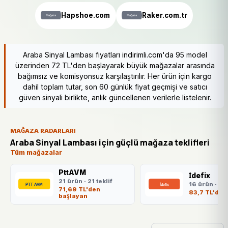
Hapshoe.com
Raker.com.tr
Araba Sinyal Lambası fiyatları indirimli.com'da 95 model
üzerinden 72 TL'den başlayarak büyük mağazalar arasında
bağımsız ve komisyonsuz karşılaştırılır. Her ürün için kargo
dahil toplam tutar, son 60 günlük fiyat geçmişi ve satıcı
güven sinyali birlikte, anlık güncellenen verilerle listelenir.
MAĞAZA RADARLARI
Araba Sinyal Lambası için güçlü mağaza teklifleri
Tüm mağazalar
PttAVM
İdefix
21 ürün · 21 teklif
16 ürün · 16 
71,69 TL'den
83,7 TL'den
başlayan