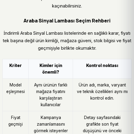
kaçınabilirsiniz.
Araba Sinyal Lambası Seçim Rehberi
İndirimli Araba Sinyal Lambası listelerinde en sağlıklı karar, fiyatı
tek başına değil ürün kimliği, mağaza güveni, stok bilgisi ve fiyat
geçmişiyle birlikte okumaktır.
Kriter
Kimler için
Kontrol noktası
önemli?
Model
Aynı ürünün farklı
Ürün adı, marka, varyant
eşleşmesi
mağaza fiyatını
ve teknik özellikleri aynı mı
karşılaştıran
kontrol edin.
kullanıcılar
Fiyat
Kampanya
Detay sayfasındaki
geçmişi
zamanlamasını
grafikte son fiyat
görmek isteyenler
düşüşünü ve önceki