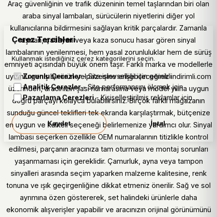
Araç güvenliğinin ve trafik düzeninin temel taşlarından biri olan
araba sinyal lambaları, sürücülerin niyetlerini diğer yol
kullanıcılarına bildirmesini sağlayan kritik parçalardır. Zamanla
Çerez Tercihleri
aşınan, çatlayan veya kaza sonucu hasar gören sinyal
lambalarının yenilenmesi, hem yasal zorunluluklar hem de sürüş
Kullanmak istediğiniz çerez kategorilerini seçin.
emniyeti açısından büyük önem taşır. Farklı marka ve modellerle
Zorunlu Çerezler
- Site işlevselliği için gerekli
uyumlu geniş bir ürün yelpazesine erişebileceğiniz indirimli.com
Analitik Çerezler
- Site performansını ölçmek için
üzerinden, aracınızın şasi numarasına veya model yılına uygun
Pazarlama Çerezleri
- Kişiselleştirilmiş reklamlar için
doğru parçayı kolayca bulabilirsiniz. Birçok farklı mağazanın
sunduğu güncel teklifleri tek ekranda karşılaştırmak, bütçenize
Kaydet
İptal
en uygun ve kaliteli seçeneği belirlemenize yardımcı olur. Sinyal
lambası seçerken özellikle OEM numaralarının titizlikle kontrol
edilmesi, parçanın aracınıza tam oturması ve montaj sorunları
yaşanmaması için gereklidir. Çamurluk, ayna veya tampon
sinyalleri arasında seçim yaparken malzeme kalitesine, renk
tonuna ve ışık geçirgenliğine dikkat etmeniz önerilir. Sağ ve sol
ayrımına özen göstererek, set halindeki ürünlerle daha
ekonomik alışverişler yapabilir ve aracınızın orijinal görünümünü