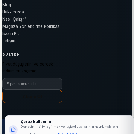
Blog
Hakkımızda
Nasıl Çalışır?
Mağaza Yönlendirme Politikası
Basın Kiti
İletişim
BÜLTEN
Fiyat düşüşlerini ve gerçek
indirimleri kaçırma.
Bülten e-posta adresiniz
Abone Ol
Çerez kullanımı
1000+
24763+
3144+
7/24
Deneyiminizi iyileştirmek ve kişisel ayarlarınızı hatırlamak için
aktif mağaza
marka
kategori
fiyat takibi