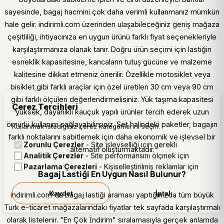
sayesinde, bagaj hacmini çok daha verimli kullanmanız mümkün
hale gelir. indirimli.com üzerinden ulaşabileceğiniz geniş mağaza
çeşitliliği, ihtiyacınıza en uygun ürünü farklı fiyat seçenekleriyle
karşılaştırmanıza olanak tanır. Doğru ürün seçimi için lastiğin
esneklik kapasitesine, kancaların tutuş gücüne ve malzeme
kalitesine dikkat etmeniz önerilir. Özellikle motosiklet veya
bisiklet gibi farklı araçlar için özel üretilen 30 cm veya 90 cm
gibi farklı ölçüleri değerlendirmelisiniz. Yük taşıma kapasitesi
Çerez Tercihleri
yüksek, dayanıklı kauçuk yapılı ürünler tercih ederek uzun
ömürlü kullanım sağlayabilirsiniz. Set halindeki paketler, bagajın
Kullanmak istediğiniz çerez kategorilerini seçin.
farklı noktalarını sabitlemek için daha ekonomik ve işlevsel bir
Zorunlu Çerezler
- Site işlevselliği için gerekli
alternatif oluşturmaktadır.
Analitik Çerezler
- Site performansını ölçmek için
Pazarlama Çerezleri
- Kişiselleştirilmiş reklamlar için
Bagaj Lastiği En Uygun Nasıl Bulunur?
Kaydet
İptal
indirimli.com'da bagaj lastiği araması yaptığınızda tüm büyük
Türk e-ticaret mağazalarındaki fiyatlar tek sayfada karşılaştırmalı
olarak listelenir. "En Çok İndirim" sıralamasıyla gerçek anlamda