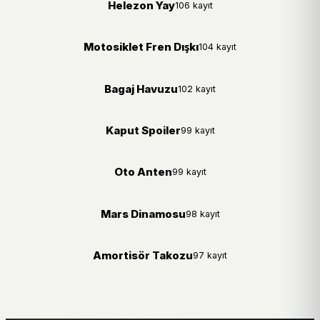
Helezon Yay
106 kayıt
Motosiklet Fren Dışkı
104 kayıt
Bagaj Havuzu
102 kayıt
Kaput Spoiler
99 kayıt
Oto Anten
99 kayıt
Mars Dinamosu
98 kayıt
Amortisör Takozu
97 kayıt