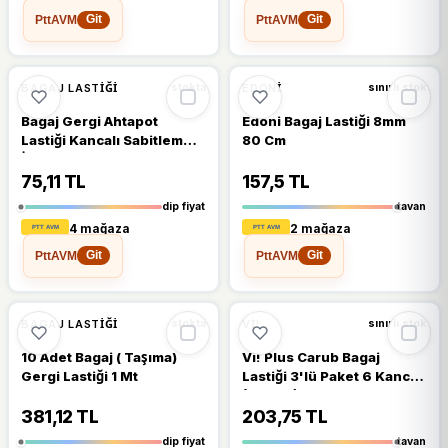
PttAVM
PttAVM
Git
Git
🔥
%57 DÜŞTÜ
%57
%12
BAGAJ LASTIĞI
EDONI
stokta
sınırlı stok
Bagaj Gergi Ahtapot
Edoni Bagaj Lastiği 8mm
Lastiği Kancalı Sabitleme
80 Cm
İpi - 3 Adet
75,11 TL
157,5 TL
dip fiyat
tavan
4 mağaza
2 mağaza
PttAVM
PttAVM
Git
Git
🔥
%42 DÜŞTÜ
%42
%13
BAGAJ LASTIĞI
VI!
stokta
sınırlı stok
10 Adet Bagaj ( Taşıma)
Vi! Plus Carub Bagaj
Gergi Lastiği 1 Mt
Lastiği 3'lü Paket 6 Kancalı
(90 CM)
381,12 TL
203,75 TL
dip fiyat
tavan