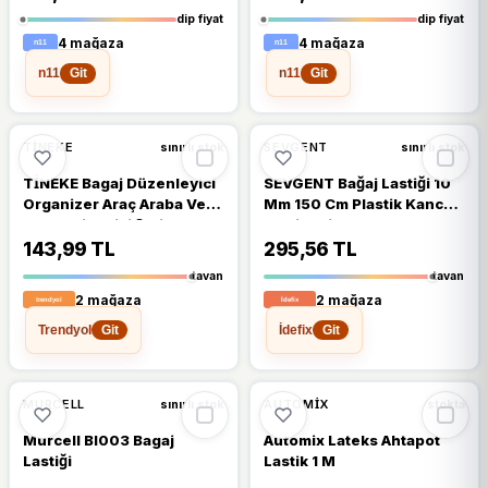
dip fiyat
dip fiyat
4 mağaza
4 mağaza
n11
n11
Git
Git
%13
%13
TİNEKE
SEVGENT
sınırlı stok
sınırlı stok
TİNEKE Bagaj Düzenleyici
SEVGENT Bağaj Lastiği 10
Organizer Araç Araba Ve
Mm 150 Cm Plastik Kanca
Oto Sabitleyici Şerit 40 Cm
Emniyetli
1 Adet
143,99 TL
295,56 TL
tavan
tavan
2 mağaza
2 mağaza
Trendyol
İdefix
Git
Git
%6
%17
MURCELL
AUTOMIX
sınırlı stok
stokta
Murcell Bl003 Bagaj
Automix Lateks Ahtapot
Lastiği
Lastik 1 M