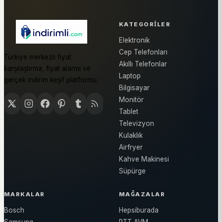
KATEGORILER
Elektronik
Cep Telefonları
Türkiye merkezli fiyat
Akıllı Telefonlar
karşılaştırma, fiyat alarmı ve
Laptop
gerçek indirim keşif platformu.
Bilgisayar
Monitör
Tablet
Televizyon
Kulaklık
Airfryer
Kahve Makinesi
Süpürge
MARKALAR
MAĞAZALAR
Bosch
Hepsiburada