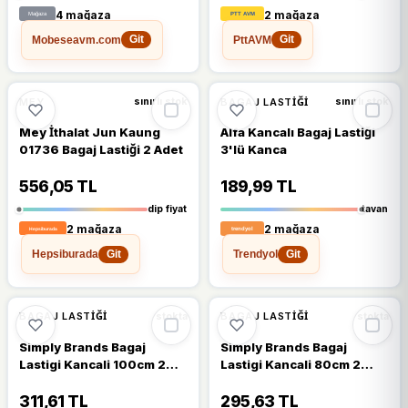
4 mağaza
2 mağaza
Mobeseavm.com
PttAVM
Git
Git
🔥
%26 DÜŞTÜ
🔥
%28 DÜŞTÜ
%26
%28
MEY
BAGAJ LASTIĞI
sınırlı stok
sınırlı stok
Mey İthalat Jun Kaung
Alfa Kancalı Bagaj Lastiği
01736 Bagaj Lastiği 2 Adet
3'lü Kanca
556,05 TL
189,99 TL
dip fiyat
tavan
2 mağaza
2 mağaza
Hepsiburada
Trendyol
Git
Git
🔥
%20 DÜŞTÜ
🔥
%20 DÜŞTÜ
%20
%20
BAGAJ LASTIĞI
BAGAJ LASTIĞI
stokta
stokta
Simply Brands Bagaj
Simply Brands Bagaj
Lastigi Kancali 100cm 2
Lastigi Kancali 80cm 2
Adet
Adet
311,61 TL
295,63 TL