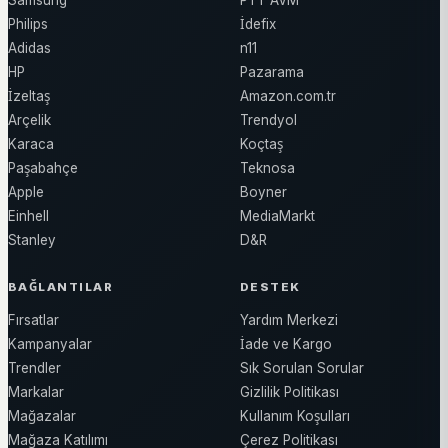
Samsung
PTT AVM
Philips
İdefix
Adidas
n11
HP
Pazarama
İzeltaş
Amazon.com.tr
Arçelik
Trendyol
Karaca
Koçtaş
Paşabahçe
Teknosa
Apple
Boyner
Einhell
MediaMarkt
Stanley
D&R
BAĞLANTILAR
DESTEK
Fırsatlar
Yardım Merkezi
Kampanyalar
İade ve Kargo
Trendler
Sık Sorulan Sorular
Markalar
Gizlilik Politikası
Mağazalar
Kullanım Koşulları
Mağaza Katılımı
Çerez Politikası