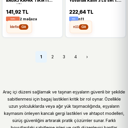
BAGAJ KAPAK TIKIRTI
Yuvarlak Kalın 3 Lü Set 1.5
LASTİĞİ 7638661
Mt Oem 3 Adet
141,92 TL
222,64 TL
2 mağaza
n11
İdefix
n11
Git
Git
1
2
3
4
›
Araç içi düzeni sağlamak ve taşınan eşyaların güvenli bir şekilde
sabitlenmesi için bagaj lastikleri kritik bir rol oynar. Özellikle
uzun yolculuklarda veya ağır yük taşımacılığında, eşyaların
kaymasını önleyen kancalı gergi lastikleri ve ahtapot modelleri,
sürüş güvenliğini artırarak pratik çözümler sunar. Farklı
boyutlardaki sabitleme ipleri ve cırtlı düzenleyici bantlar