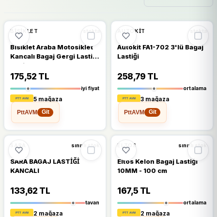
🔥
%68 DÜŞTÜ
🔥
%28 DÜŞTÜ
%68
%28
BISIKLET
AUTOKIT
stokta
stokta
Bisiklet Araba Motosiklet
Autokit FA1-702 3'lü Bagaj
Kancalı Bagaj Gergi Lastiği
Lastiği
Sabitleme
175,52 TL
258,79 TL
iyi fiyat
ortalama
5 mağaza
3 mağaza
PttAVM
PttAVM
Git
Git
🔥
%31 DÜŞTÜ
🔥
%30 DÜŞTÜ
%31
%30
SARA
ELTOS
sınırlı stok
sınırlı stok
SARA BAGAJ LASTİĞİ
Eltos Kelon Bagaj Lastiği
KANCALI
10MM - 100 cm
133,62 TL
167,5 TL
tavan
ortalama
2 mağaza
2 mağaza