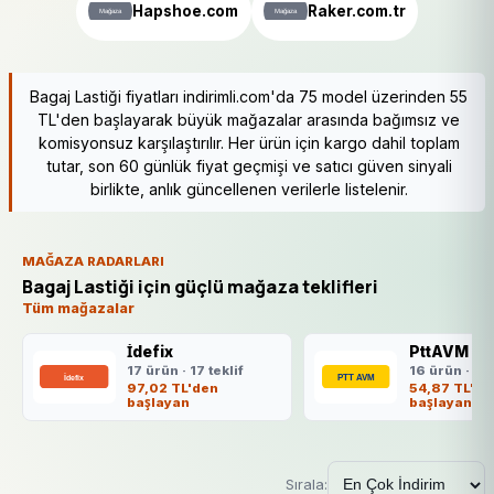
Hapshoe.com
Raker.com.tr
Bagaj Lastiği fiyatları indirimli.com'da 75 model üzerinden 55
TL'den başlayarak büyük mağazalar arasında bağımsız ve
komisyonsuz karşılaştırılır. Her ürün için kargo dahil toplam
tutar, son 60 günlük fiyat geçmişi ve satıcı güven sinyali
birlikte, anlık güncellenen verilerle listelenir.
MAĞAZA RADARLARI
Bagaj Lastiği için güçlü mağaza teklifleri
Tüm mağazalar
İdefix
PttAVM
17 ürün · 17 teklif
16 ürün · 16 
97,02 TL'den
54,87 TL'de
başlayan
başlayan
Sırala: