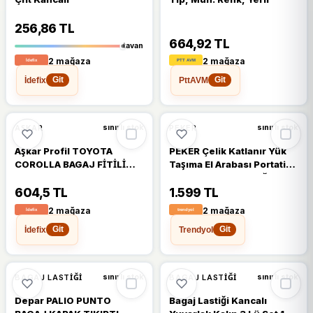
256,86 TL
664,92 TL
tavan
2 mağaza
2 mağaza
İdefix
PttAVM
Git
Git
AŞKAR
PEKER
sınırlı stok
sınırlı stok
Aşkar Profil TOYOTA
PEKER Çelik Katlanır Yük
COROLLA BAGAJ FİTİLİ
Taşıma El Arabası Portatif
EFSANE KASA BAGAJ
Tip 4 Kg Bagaj Lastiği
LASTİĞİ
Hediyeli
604,5 TL
1.599 TL
2 mağaza
2 mağaza
İdefix
Trendyol
Git
Git
BAGAJ LASTIĞI
BAGAJ LASTIĞI
sınırlı stok
sınırlı stok
Depar PALIO PUNTO
Bagaj Lastiği Kancalı