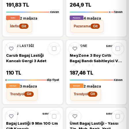
191,83 TL
264,9 TL
tavan
tavan
2 mağaza
4 mağaza
İdefix
Pazarama
Git
Git
🔥
%43 DÜŞTÜ
%43
%11
BAGAJ LASTIĞI
MEYZONE
stokta
sınırlı stok
Carub Bagaj Lastiği
MeyZone 3 Boy Cırtlı
Kancalı Gergi 3 Adet
Bagaj Bandı Sabitleyici Ve
Düzenleyici Bant Bagaj
Lastiği Çantası Sabitleyici
110 TL
187,46 TL
Organizer
dip fiyat
tavan
3 mağaza
2 mağaza
Trendyol
Trendyol
Git
Git
%17
BAGAJ
ÜMIT
sınırlı stok
sınırlı stok
Bağaj Lastiği 9 Mm 100 Cm
Ümit Bagaj Lastiği - Yassı
Çift Kancalı
Tip, Muh. Renk, Yerli