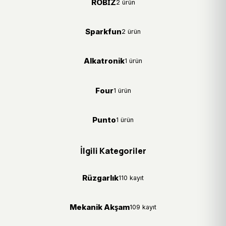
ROBİZ
2 ürün
Sparkfun
2 ürün
Alkatronik
1 ürün
Four
1 ürün
Punto
1 ürün
İlgili Kategoriler
Rüzgarlık
110 kayıt
Mekanik Akşam
109 kayıt