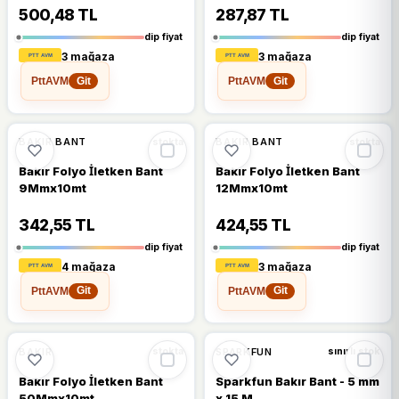
500,48 TL
287,87 TL
dip fiyat
dip fiyat
3 mağaza
3 mağaza
PttAVM
PttAVM
Git
Git
%13
%13
BAKIR BANT
BAKIR BANT
stokta
stokta
Bakır Folyo İletken Bant
Bakır Folyo İletken Bant
9Mmx10mt
12Mmx10mt
342,55 TL
424,55 TL
dip fiyat
dip fiyat
4 mağaza
3 mağaza
PttAVM
PttAVM
Git
Git
%13
%8
BAKIR
SPARKFUN
stokta
sınırlı stok
Bakır Folyo İletken Bant
Sparkfun Bakır Bant - 5 mm
50Mmx10mt
x 15 M