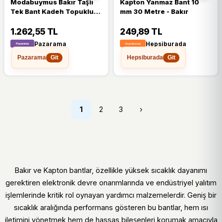
Modabuymus Bakır Taşlı
Kapton Yanmaz Bant 10
Tek Bant Kadeh Topuklu
mm 30 Metre - Bakır
Abiye Ayakkabı - Toffy
1.262,55 TL
249,89 TL
Pazarama
Hepsiburada
Pazarama
Hepsiburada
Git
Git
1
2
3
›
Bakır ve Kapton bantlar, özellikle yüksek sıcaklık dayanımı
gerektiren elektronik devre onarımlarında ve endüstriyel yalıtım
işlemlerinde kritik rol oynayan yardımcı malzemelerdir. Geniş bir
sıcaklık aralığında performans gösteren bu bantlar, hem ısı
iletimini yönetmek hem de hassas bileşenleri korumak amacıyla