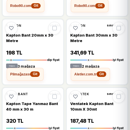
Robo90.com
Robo90.com
Git
Git
🔥
%48 DÜŞTÜ
🔥
%29 DÜŞTÜ
%48
%29
KAPTON
KAPTON
stokta
sınırlı stok
Kapton Bant 20mm x 30
Kapton Bant 30mm x 30
Metre
Metre
198 TL
341,69 TL
dip fiyat
iyi fiyat
3 mağaza
2 mağaza
Pilmağazası
Aletler.com.tr
Git
Git
🔥
%39 DÜŞTÜ
🔥
%22 DÜŞTÜ
%39
%22
BAKIR BANT
VENTATEK
stokta
sınırlı stok
Kapton Tape Yanmaz Bant
Ventatek Kapton Bant
40 mm x 30 m
10mm X 30mt
320 TL
187,48 TL
iyi fiyat
iyi fiyat