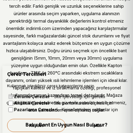
tercih edilir. Farklı genişlik ve uzunluk seçeneklerine sahip
ürünler arasında seçim yaparken, uygulama alanınızın
gerektirdiği termal dayanıklılık değerlerini kontrol etmeniz
önemlidir. indirimli.com üzerinden yapacağınız karşılaştırmalar
sayesinde, farklı mağazalardaki güncel stok durumlarını ve fiyat
avantajlarını kolayca analiz ederek bütçenize en uygun çözüme
hızlıca ulaşabilirsiniz. Doğru ürünü seçmek için öncelikle bant
genişliğinin (5mm, 10mm, 20mm veya 30mm) uygulama
yüzeyine uygun olduğundan emin olun. Özellikle Kapton
bantların -73°C ile 260°C arasındaki ekstrem sıcaklıklara
Çerez Tercihleri
dayanımı, onları yüksek ısılı lehimleme işlemleri için ideal kılar.
Kullanmak istediğiniz çerez kategorilerini seçin.
Yapışkan kalitesi ve iz bırakmama özelliği, profesyonel
kullanımda zaman kazandıran temel detaylardır. Mağaza
Zorunlu Çerezler
- Site işlevselliği için gerekli
çeşitliliğini değerlendirerek güvenilir satıcıları tercih etmeniz,
Analitik Çerezler
- Site performansını ölçmek için
Pazarlama Çerezleri
- Kişiselleştirilmiş reklamlar için
ürün kalitesinden emin olmanızı sağlar.
Bakır Bant En Uygun Nasıl Bulunur?
Kaydet
İptal