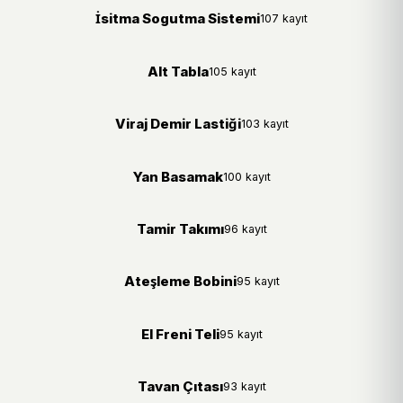
İsitma Sogutma Sistemi
107 kayıt
Alt Tabla
105 kayıt
Viraj Demir Lastiği
103 kayıt
Yan Basamak
100 kayıt
Tamir Takımı
96 kayıt
Ateşleme Bobini
95 kayıt
El Freni Teli
95 kayıt
Tavan Çıtası
93 kayıt