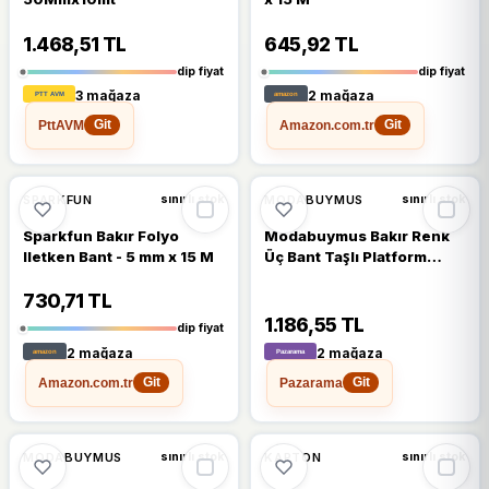
1.468,51 TL
645,92 TL
dip fiyat
dip fiyat
3 mağaza
2 mağaza
PttAVM
Amazon.com.tr
Git
Git
%7
SPARKFUN
MODABUYMUS
sınırlı stok
sınırlı stok
Sparkfun Bakır Folyo
Modabuymus Bakır Renk
Iletken Bant - 5 mm x 15 M
Üç Bant Taşlı Platform
Topuklu Abiye Ayakkabı -
Fenox
730,71 TL
1.186,55 TL
dip fiyat
2 mağaza
2 mağaza
Amazon.com.tr
Pazarama
Git
Git
MODABUYMUS
KAPTON
sınırlı stok
sınırlı stok