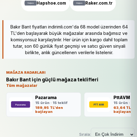
Hapshoe.com
Raker.com.tr
Bakır Bant fiyatları indirimli.com'da 68 model üzerinden 64
TL'den başlayarak büyük mağazalar arasında bağımsız ve
komisyonsuz karşılaştırılır. Her ürün için kargo dahil toplam
tutar, son 60 günlük fiyat geçmişi ve satıcı güven sinyali
birlikte, anlık güncellenen verilerle listelenir.
MAĞAZA RADARLARI
Bakır Bant için güçlü mağaza teklifleri
Tüm mağazalar
Pazarama
PttAVM
15 ürün · 15 teklif
15 ürün · 15 
189,95 TL'den
63,64 TL'de
başlayan
başlayan
Sırala: