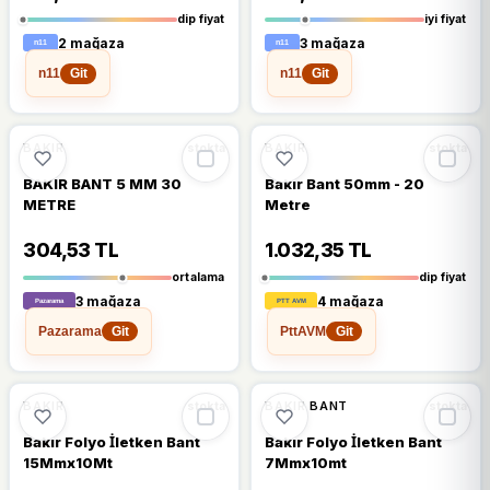
Yalıtım
Yalıtım
dip fiyat
iyi fiyat
2 mağaza
3 mağaza
n11
n11
Git
Git
%6
%15
BAKIR
BAKIR
stokta
stokta
BAKIR BANT 5 MM 30
Bakır Bant 50mm - 20
METRE
Metre
304,53 TL
1.032,35 TL
ortalama
dip fiyat
3 mağaza
4 mağaza
Pazarama
PttAVM
Git
Git
%14
%13
BAKIR
BAKIR BANT
stokta
stokta
Bakır Folyo İletken Bant
Bakır Folyo İletken Bant
15Mmx10Mt
7Mmx10mt