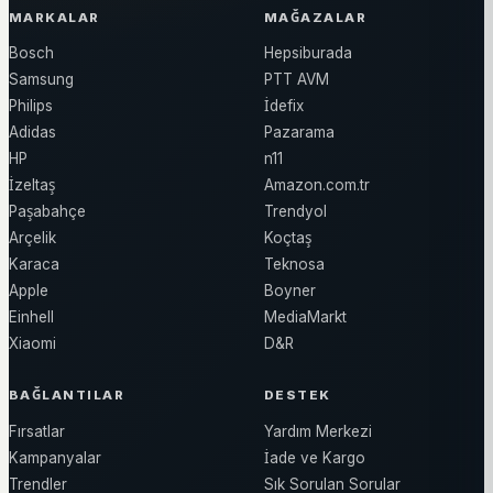
MARKALAR
MAĞAZALAR
Bosch
Hepsiburada
Samsung
PTT AVM
Philips
İdefix
Adidas
Pazarama
HP
n11
İzeltaş
Amazon.com.tr
Paşabahçe
Trendyol
Arçelik
Koçtaş
Karaca
Teknosa
Apple
Boyner
Einhell
MediaMarkt
Xiaomi
D&R
BAĞLANTILAR
DESTEK
Fırsatlar
Yardım Merkezi
Kampanyalar
İade ve Kargo
Trendler
Sık Sorulan Sorular