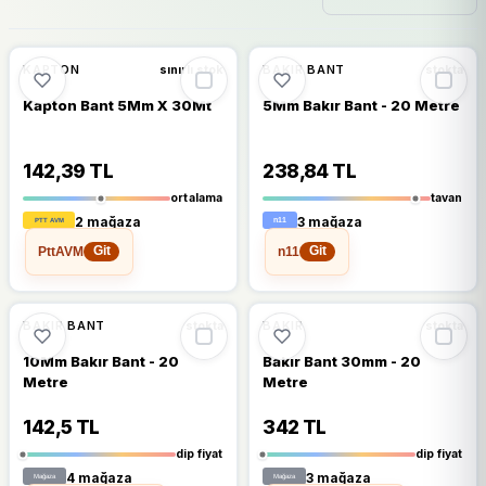
🔥
%33 DÜŞTÜ
%33
%18
KAPTON
BAKIR BANT
sınırlı stok
stokta
Kapton Bant 5Mm X 30Mt
5Mm Bakır Bant - 20 Metre
142,39 TL
238,84 TL
ortalama
tavan
2 mağaza
3 mağaza
PttAVM
n11
Git
Git
🔥
%64 DÜŞTÜ
🔥
%60 DÜŞTÜ
%64
%60
BAKIR BANT
BAKIR
stokta
stokta
10Mm Bakır Bant - 20
Bakır Bant 30mm - 20
Metre
Metre
142,5 TL
342 TL
dip fiyat
dip fiyat
4 mağaza
3 mağaza