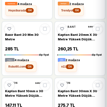
4 mağaza
2 mağaza
Hepsiburada
Trendyol
Git
Git
🔥
%39 DÜŞTÜ
🔥
%30 DÜŞTÜ
%39
%30
BAKIR
BAKIR BANT
stokta
sınırlı stok
Bakır Bant 20 Mm 30
Kapton Bant 20mm X 30
Metre
Metre Yüksek Düşük
Sıcaklık -73c 260c Termal
Isıya Dayanıklı Güçlü
285 TL
260,25 TL
Yalıtım
dip fiyat
dip fiyat
4 mağaza
2 mağaza
Robo90.com
n11
Git
Git
🔥
%37 DÜŞTÜ
%37
%15
KAPTON
KAPTON
sınırlı stok
stokta
Kapton Bant 10mm x 30
Kapton Bant 30mm X 30
Metre Yüksek Düşük
Metre Yüksek Düşük
Sıcaklık -73C 260C Termal
Sıcaklık -73c 260c Termal
Isıya Dayanıklı Güçlü
Isıya Dayanıklı Güçlü
147,11 TL
275,7 TL