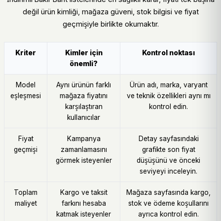
değil ürün kimliği, mağaza güveni, stok bilgisi ve fiyat
geçmişiyle birlikte okumaktır.
Kriter
Kimler için
Kontrol noktası
önemli?
Model
Aynı ürünün farklı
Ürün adı, marka, varyant
eşleşmesi
mağaza fiyatını
ve teknik özellikleri aynı mı
karşılaştıran
kontrol edin.
kullanıcılar
Fiyat
Kampanya
Detay sayfasındaki
geçmişi
zamanlamasını
grafikte son fiyat
görmek isteyenler
düşüşünü ve önceki
seviyeyi inceleyin.
Toplam
Kargo ve taksit
Mağaza sayfasında kargo,
maliyet
farkını hesaba
stok ve ödeme koşullarını
katmak isteyenler
ayrıca kontrol edin.