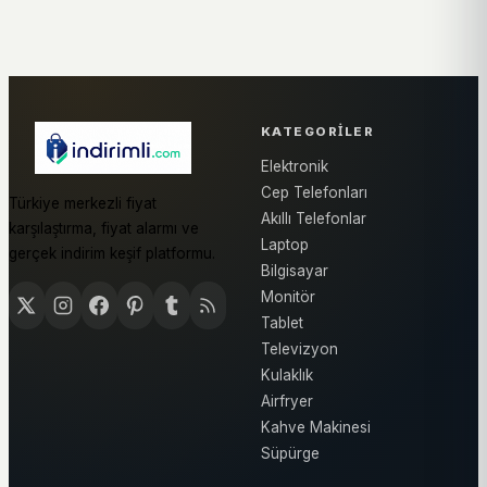
KATEGORILER
Elektronik
Cep Telefonları
Türkiye merkezli fiyat
Akıllı Telefonlar
karşılaştırma, fiyat alarmı ve
Laptop
gerçek indirim keşif platformu.
Bilgisayar
Monitör
Tablet
Televizyon
Kulaklık
Airfryer
Kahve Makinesi
Süpürge