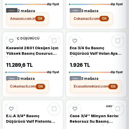
dip fiyat
dip fiyat
2 mağaza
3 mağaza
Amazon.com.tr
Cokamacli.com
Git
Git
🔥
%21 DÜŞTÜ
%21
%18
BASINÇ DÜŞÜRÜCÜ
ECA
stokta
stokta
Kasweld 2601 Oksijen İçin
Eca 3/4 Su Basınç
Yüksek Basınç Dusurucu
Düşürücü Valf Volan Ayarlı
(0-200 Bar)
(İç Vida x İç Vida)
602111096
11.289,6 TL
1.926 TL
dip fiyat
dip fiyat
3 mağaza
3 mağaza
Cokamacli.com
Ecasatisnoktasi.com
Git
Git
%18
%17
E.C.A.
CASE
stokta
sınırlı stok
E.C.A 3/4" Basınç
Case 3/4'' Minyon Serisi
Düşürücü Valf Pistonlu
Rekorsuz Su Basınç
602111009
Düşürücü DN20 (Maks.16