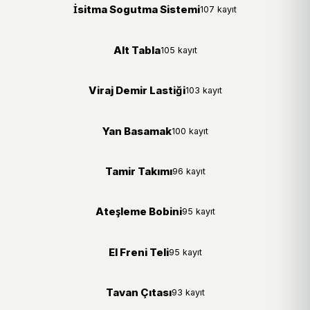
İsitma Sogutma Sistemi
107 kayıt
Alt Tabla
105 kayıt
Viraj Demir Lastiği
103 kayıt
Yan Basamak
100 kayıt
Tamir Takımı
96 kayıt
Ateşleme Bobini
95 kayıt
El Freni Teli
95 kayıt
Tavan Çıtası
93 kayıt