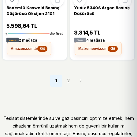
Badem10 Kasweld Basınç
Yıldız 5340S Argon Basınç
Düşürücü Oksijen 2101
Düşürücü
5.598,64 TL
3.314,5 TL
dip fiyat
2 mağaza
4 mağaza
Amazon.com.tr
Malzemeevi.com
Git
Git
1
2
›
Tesisat sistemlerinde su ve gaz basıncını optimize etmek, hem
cihazların ömrünü uzatmak hem de güvenli bir kullanım
sağlamak adına kritik önem taşır. Basınç düşürücü regülatörler,