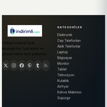
KATEGORILER
Elektronik
Cep Telefonları
Türkiye merkezli fiyat
Akıllı Telefonlar
karşılaştırma, fiyat alarmı ve
Laptop
gerçek indirim keşif platformu.
Bilgisayar
Monitör
Tablet
Televizyon
Kulaklık
Airfryer
Kahve Makinesi
Süpürge