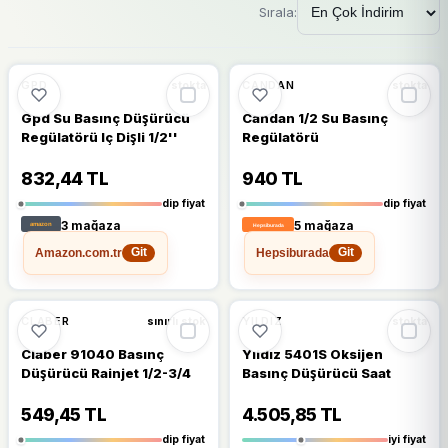
Sırala:
🔥
%47 DÜŞTÜ
🔥
%41 DÜŞTÜ
%47
%41
GPD
CANDAN
stokta
stokta
Gpd Su Basınç Düşürücü
Candan 1/2 Su Basınç
Regülatörü Iç Dişli 1/2''
Regülatörü
832,44 TL
940 TL
dip fiyat
dip fiyat
3 mağaza
5 mağaza
Amazon.com.tr
Hepsiburada
Git
Git
🔥
%34 DÜŞTÜ
%34
%15
CLABER
YILDIZ
sınırlı stok
stokta
Claber 91040 Basınç
Yıldız 5401S Oksijen
Düşürücü Rainjet 1/2-3/4
Basınç Düşürücü Saat
549,45 TL
4.505,85 TL
dip fiyat
iyi fiyat