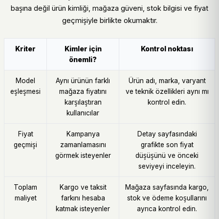
başına değil ürün kimliği, mağaza güveni, stok bilgisi ve fiyat
geçmişiyle birlikte okumaktır.
Kriter
Kimler için
Kontrol noktası
önemli?
Model
Aynı ürünün farklı
Ürün adı, marka, varyant
eşleşmesi
mağaza fiyatını
ve teknik özellikleri aynı mı
karşılaştıran
kontrol edin.
kullanıcılar
Fiyat
Kampanya
Detay sayfasındaki
geçmişi
zamanlamasını
grafikte son fiyat
görmek isteyenler
düşüşünü ve önceki
seviyeyi inceleyin.
Toplam
Kargo ve taksit
Mağaza sayfasında kargo,
maliyet
farkını hesaba
stok ve ödeme koşullarını
katmak isteyenler
ayrıca kontrol edin.