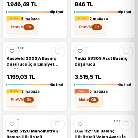
Bar) - Water Pressure
1.946,49 TL
846 TL
Reducer - 3/4"
dip fiyat
dip fiyat
5 mağaza
2 mağaza
PttAVM
PttAVM
Git
Git
%14
%12
KASWELD
YILDIZ
stokta
stokta
Kasweld 3003 A Basınç
Yıldız 5330S Azot Basınç
Dusurucu İçin Emniyet
Düşürücü
Valfi (Asetilen)
1.199,03 TL
3.515,5 TL
dip fiyat
dip fiyat
3 mağaza
5 mağaza
PttAVM
İdefix
Git
Git
%12
%12
YILDIZ
E.C.A.
stokta
sınırlı stok
Yıldız 5120 Manometreli
ECA 1/2'' Su Basınç
Basınç Düşürücü
Düşürücü Volan Ayarlı İç