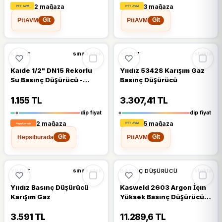
2 mağaza
3 mağaza
PttAVM
PttAVM
Git
Git
🔥
%21 DÜŞTÜ
🔥
%23 DÜŞTÜ
%21
%23
KALDE
YILDIZ
sınırlı stok
stokta
Kalde 1/2" DN15 Rekorlu
Yıldız 5342S Karışım Gaz
Su Basınç Düşürücü -
Basınç Düşürücü
Pressure Reducing Valves
1.155 TL
3.307,41 TL
dip fiyat
dip fiyat
2 mağaza
5 mağaza
Hepsiburada
PttAVM
Git
Git
🔥
%22 DÜŞTÜ
🔥
%21 DÜŞTÜ
%22
%21
YILDIZ
BASINÇ DÜŞÜRÜCÜ
sınırlı stok
stokta
Yıldız Basınç Düşürücü
Kasweld 2603 Argon İçin
Karışım Gaz
Yüksek Basınç Düşürücü
Regülatör 0-200 Bar
3.591 TL
11.289,6 TL