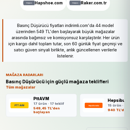
Hapshoe.com
Raker.com.tr
Basınç Düşürücü fiyatları indirimli.com'da 44 model
üzerinden 549 TL'den başlayarak büyük mağazalar
arasında bağımsız ve komisyonsuz karşılaştırılır. Her ürün
için kargo dahil toplam tutar, son 60 günlük fiyat geçmişi ve
satıcı güven sinyali birlikte, anlık güncellenen verilerle
listelenir.
MAĞAZA RADARLARI
Basınç Düşürücü için güçlü mağaza teklifleri
Tüm mağazalar
PttAVM
Hepsibura
17 ürün · 17 teklif
15 ürün · 15 
549,45 TL'den
940 TL'den 
başlayan