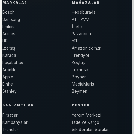
MARKALAR
MAĞAZALAR
Bosch
Hepsiburada
Samsung
PTT AVM
Philips
İdefix
Adidas
Pazarama
HP
n11
İzeltaş
Amazon.com.tr
Karaca
Trendyol
Paşabahçe
Koçtaş
Arçelik
Teknosa
Apple
Boyner
Einhell
MediaMarkt
Stanley
Beymen
BAĞLANTILAR
DESTEK
Fırsatlar
Yardım Merkezi
Kampanyalar
İade ve Kargo
Trendler
Sık Sorulan Sorular