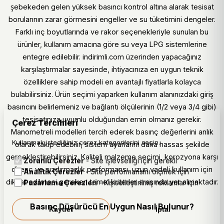
şebekeden gelen yüksek basıncı kontrol altına alarak tesisat
borularının zarar görmesini engeller ve su tüketimini dengeler.
Farklı inç boyutlarında ve rakor seçenekleriyle sunulan bu
ürünler, kullanım amacına göre su veya LPG sistemlerine
entegre edilebilir. indirimli.com üzerinden yapacağınız
karşılaştırmalar sayesinde, ihtiyacınıza en uygun teknik
özelliklere sahip modeli en avantajlı fiyatlarla kolayca
bulabilirsiniz. Ürün seçimi yaparken kullanım alanınızdaki giriş
basıncını belirlemeniz ve bağlantı ölçülerinin (1/2 veya 3/4 gibi)
tesisatınıza uyumlu olduğundan emin olmanız gerekir.
Çerez Tercihleri
Manometreli modelleri tercih ederek basınç değerlerini anlık
Kullanmak istediğiniz çerez kategorilerini seçin.
olarak takip edebilir, sistem ayarlarını daha hassas şekilde
gerçekleştirebilirsiniz. Kaliteli malzeme seçimi, korozyona karşı
Zorunlu Çerezler
- Site işlevselliği için gerekli
direnç ve sızdırmazlık performansı, uzun vadeli kullanım için
Analitik Çerezler
- Site performansını ölçmek için
dikkat edilmesi gereken temel kriterler arasında yer almaktadır.
Pazarlama Çerezleri
- Kişiselleştirilmiş reklamlar için
Basınç Düşürücü En Uygun Nasıl Bulunur?
Kaydet
İptal