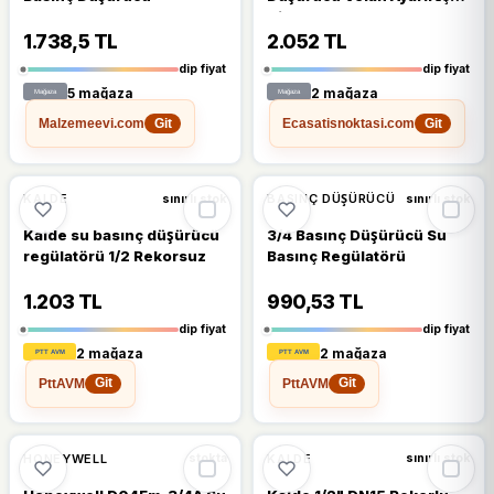
Vida X Rakorlu 602111109
1.738,5 TL
2.052 TL
dip fiyat
dip fiyat
5 mağaza
2 mağaza
Malzemeevi.com
Ecasatisnoktasi.com
Git
Git
%10
%10
KALDE
BASINÇ DÜŞÜRÜCÜ
sınırlı stok
sınırlı stok
Kalde su basınç düşürücü
3/4 Basınç Düşürücü Su
regülatörü 1/2 Rekorsuz
Basınç Regülatörü
1.203 TL
990,53 TL
dip fiyat
dip fiyat
2 mağaza
2 mağaza
PttAVM
PttAVM
Git
Git
%9
HONEYWELL
KALDE
stokta
sınırlı stok