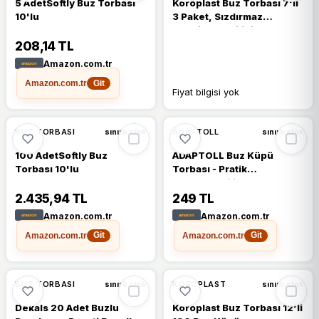
5 AdetSoftly Buz Torbası
Koroplast Buz Torbası 7'li
10'lu
3 Paket, Sızdırmaz
Kendinden Kilitli, BPA
İçermez Pratik Dondurucu
208,14 TL
Torbası, Su, Soğuk Kahve,
Amazon.com.tr
Et Suyu, Meyve Suyu,
Amazon.com.tr
İçecek, Piknik, Kamp, Yaz,
Git
Fiyat bilgisi yok
Soğutma, Saklama,
Dondurma
BUZ TORBASI
ADAPTOLL
sınırlı stok
sınırlı stok
100 AdetSoftly Buz
ADAPTOLL Buz Küpü
Torbası 10'lu
Torbası - Pratik
Doldurulabilir Buz Yapma
Poşeti Sızdırmaz Tek
2.435,94 TL
249 TL
Kullanımlık Buz Küpleri
Amazon.com.tr
Amazon.com.tr
Soğuk Kompres İçecek
Amazon.com.tr
Amazon.com.tr
Soğutma Hızlı ve Hijyenik
Git
Git
Çözüm Ev Piknik Kamp
Parti Plaj Ofis (40)
BUZ TORBASI
KOROPLAST
sınırlı stok
sınırlı stok
Dekals 20 Adet Buzlu
Koroplast Buz Torbası 12'li