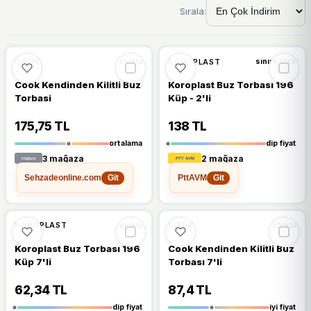
Sırala:
🔥
%32 DÜŞTÜ
🔥
%73 DÜŞTÜ
%32
%73
COOK
KOROPLAST
stokta
sınırlı stok
Cook Kendinden Kilitli Buz
Koroplast Buz Torbası 196
Torbasi
Küp - 2'li
175,75 TL
138 TL
ortalama
dip fiyat
3 mağaza
2 mağaza
Sehzadeonline.com
PttAVM
Git
Git
🔥
%61 DÜŞTÜ
🔥
%51 DÜŞTÜ
%61
%51
KOROPLAST
COOK
stokta
stokta
Koroplast Buz Torbası 196
Cook Kendinden Kilitli Buz
Küp 7'li
Torbası 7'li
62,34 TL
87,4 TL
dip fiyat
iyi fiyat