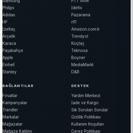
Samsung
PTT AVM
Philips
İdefix
Adidas
Pazarama
HP
n11
İzeltaş
Amazon.com.tr
Arçelik
Trendyol
Karaca
Koçtaş
Paşabahçe
Teknosa
Apple
Boyner
Einhell
MediaMarkt
Stanley
D&R
BAĞLANTILAR
DESTEK
Fırsatlar
Yardım Merkezi
Kampanyalar
İade ve Kargo
Trendler
Sık Sorulan Sorular
Markalar
Gizlilik Politikası
Mağazalar
Kullanım Koşulları
Mağaza Katılımı
Çerez Politikası