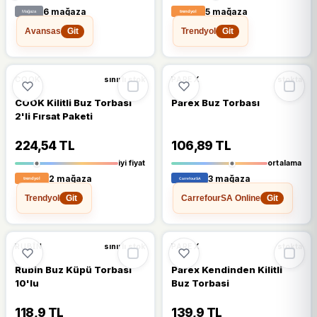
6 mağaza
5 mağaza
Avansas
Trendyol
Git
Git
🔥
%44 DÜŞTÜ
🔥
%40 DÜŞTÜ
%44
%40
COOK
PAREX
sınırlı stok
stokta
COOK Kilitli Buz Torbası
Parex Buz Torbası
2'li Fırsat Paketi
224,54 TL
106,89 TL
iyi fiyat
ortalama
2 mağaza
3 mağaza
Trendyol
CarrefourSA Online
Git
Git
🔥
%27 DÜŞTÜ
🔥
%52 DÜŞTÜ
%27
%52
RUBIN
PAREX
sınırlı stok
stokta
Rubin Buz Küpü Torbası
Parex Kendinden Kilitli
10'lu
Buz Torbasi
118,9 TL
139,9 TL