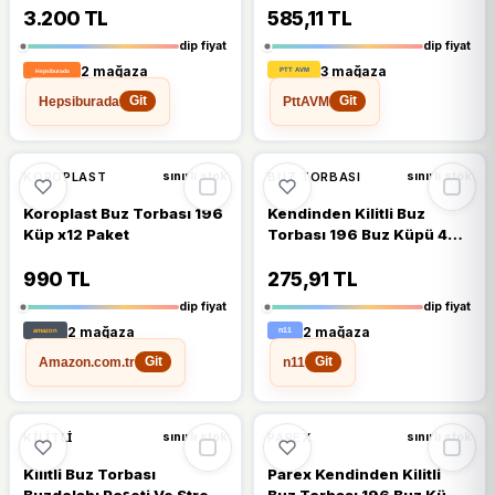
Acil İlk Yardım Paketi
3.200 TL
585,11 TL
Terapi
dip fiyat
dip fiyat
2 mağaza
3 mağaza
Hepsiburada
PttAVM
Git
Git
%8
%8
KOROPLAST
BUZ TORBASI
sınırlı stok
sınırlı stok
Koroplast Buz Torbası 196
Kendinden Kilitli Buz
Küp x12 Paket
Torbası 196 Buz Küpü 4
Paket
990 TL
275,91 TL
dip fiyat
dip fiyat
2 mağaza
2 mağaza
Amazon.com.tr
n11
Git
Git
%6
KILITLI
PAREX
sınırlı stok
sınırlı stok
Kilitli Buz Torbası
Parex Kendinden Kilitli
Buzdolabı Poşeti Ve Streç
Buz Torbası 196 Buz Küpü