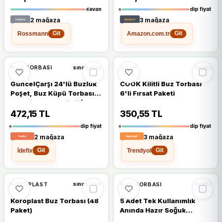
tavan
dip fiyat
2 mağaza
3 mağaza
Rossmann
Amazon.com.tr
Git
Git
🔥
%34 DÜŞTÜ
🔥
%32 DÜŞTÜ
%34
%32
BUZ TORBASI
COOK
sınırlı stok
stokta
GüncelÇarşı 24'lü Buzluk
COOK Kilitli Buz Torbası
Poşet, Buz Küpü Torbası
6'li Fırsat Paketi
Poşeti, 24 Buz Küpü (10'lu
Paket)
472,15 TL
350,55 TL
dip fiyat
dip fiyat
2 mağaza
3 mağaza
İdefix
Trendyol
Git
Git
%15
%12
KOROPLAST
BUZ TORBASI
sınırlı stok
stokta
Koroplast Buz Torbası (48
5 Adet Tek Kullanımlık
Paket)
Anında Hazır Soğuk
Kompres Ped Buz Torbası