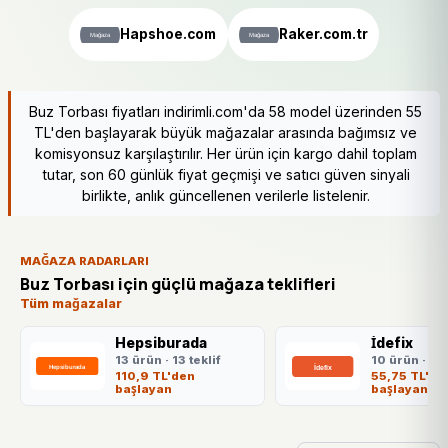
Hapshoe.com
Raker.com.tr
Buz Torbası fiyatları indirimli.com'da 58 model üzerinden 55
TL'den başlayarak büyük mağazalar arasında bağımsız ve
komisyonsuz karşılaştırılır. Her ürün için kargo dahil toplam
tutar, son 60 günlük fiyat geçmişi ve satıcı güven sinyali
birlikte, anlık güncellenen verilerle listelenir.
MAĞAZA RADARLARI
Buz Torbası için güçlü mağaza teklifleri
Tüm mağazalar
Hepsiburada
İdefix
13 ürün · 13 teklif
10 ürün · 10 
110,9 TL'den
55,75 TL'de
başlayan
başlayan