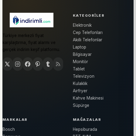
KATEGORILER
Elektronik
Cep Telefonları
Türkiye merkezli fiyat
Akıllı Telefonlar
karşılaştırma, fiyat alarmı ve
Laptop
gerçek indirim keşif platformu.
Bilgisayar
Monitör
Tablet
Televizyon
Kulaklık
Airfryer
Kahve Makinesi
Süpürge
MARKALAR
MAĞAZALAR
Bosch
Hepsiburada