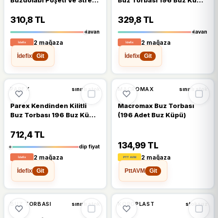
Film Paketi
4 Paket
310,8 TL
329,8 TL
tavan
tavan
2 mağaza
2 mağaza
İdefix
İdefix
Git
Git
🔥
%22 DÜŞTÜ
%5
%22
PAREX
MACROMAX
sınırlı stok
sınırlı stok
Parex Kendinden Kilitli
Macromax Buz Torbası
Buz Torbası 196 Buz Küpü
(196 Adet Buz Küpü)
12 Paket 1 Koli
712,4 TL
134,99 TL
dip fiyat
2 mağaza
2 mağaza
İdefix
PttAVM
Git
Git
BUZ TORBASI
KOROPLAST
sınırlı stok
stoksuz