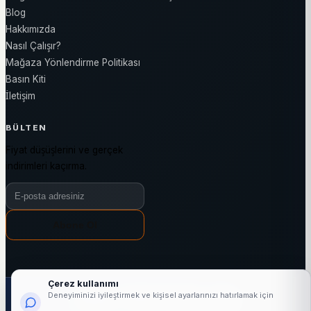
Blog
Hakkımızda
Nasıl Çalışır?
Mağaza Yönlendirme Politikası
Basın Kiti
İletişim
BÜLTEN
Fiyat düşüşlerini ve gerçek
indirimleri kaçırma.
Bülten e-posta adresiniz
Abone Ol
Çerez kullanımı
1000+
24876+
3144+
7/24
Deneyiminizi iyileştirmek ve kişisel ayarlarınızı hatırlamak için
aktif mağaza
marka
kategori
fiyat takibi