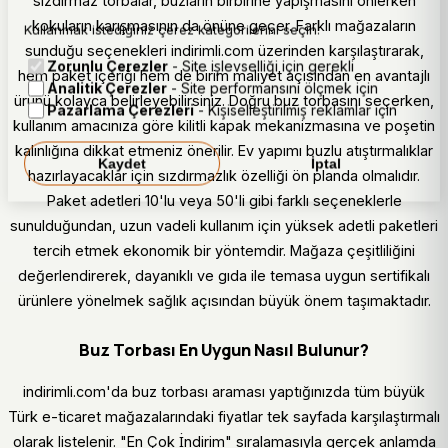
sızdırmaz torbalar, buzların birbirine yapışmasını önlerken
kokuların karışmasının da önüne geçer. Farklı mağazaların
Kullanmak istediğiniz çerez kategorilerini seçin.
sunduğu seçenekleri indirimli.com üzerinden karşılaştırarak,
Zorunlu Çerezler
- Site işlevselliği için gerekli
hem paket içeriği hem de birim maliyet açısından en avantajlı
Analitik Çerezler
- Site performansını ölçmek için
ürünü kolayca belirleyebilirsiniz. Doğru buz torbasını seçerken,
Pazarlama Çerezleri
- Kişiselleştirilmiş reklamlar için
kullanım amacınıza göre kilitli kapak mekanizmasına ve poşetin
kalınlığına dikkat etmeniz önerilir. Ev yapımı buzlu atıştırmalıklar
Kaydet
İptal
hazırlayacaklar için sızdırmazlık özelliği ön planda olmalıdır.
Paket adetleri 10'lu veya 50'li gibi farklı seçeneklerle
sunulduğundan, uzun vadeli kullanım için yüksek adetli paketleri
tercih etmek ekonomik bir yöntemdir. Mağaza çeşitliliğini
değerlendirerek, dayanıklı ve gıda ile temasa uygun sertifikalı
ürünlere yönelmek sağlık açısından büyük önem taşımaktadır.
Buz Torbası En Uygun Nasıl Bulunur?
indirimli.com'da buz torbası araması yaptığınızda tüm büyük
Türk e-ticaret mağazalarındaki fiyatlar tek sayfada karşılaştırmalı
olarak listelenir. "En Çok İndirim" sıralamasıyla gerçek anlamda