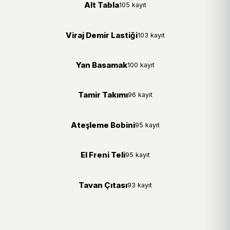
Alt Tabla
105 kayıt
Viraj Demir Lastiği
103 kayıt
Yan Basamak
100 kayıt
Tamir Takımı
96 kayıt
Ateşleme Bobini
95 kayıt
El Freni Teli
95 kayıt
Tavan Çıtası
93 kayıt