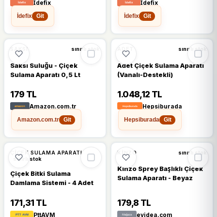
İdefix
İdefix
İdefix
İdefix
Git
Git
SAKSI
ADET
sınırlı stok
sınırlı stok
Saksı Suluğu - Çiçek
Adet Çiçek Sulama Aparatı
Sulama Aparatı 0,5 Lt
(Vanalı-Destekli)
179 TL
1.048,12 TL
Amazon.com.tr
Hepsiburada
Amazon.com.tr
Hepsiburada
Git
Git
ÇIÇEK SULAMA APARATI
KINZO
sınırlı stok
sınırlı stok
Kinzo Sprey Başlıklı Çiçek
Çiçek Bitki Sulama
Sulama Aparatı - Beyaz
Damlama Sistemi - 4 Adet
171,31 TL
179,8 TL
PttAVM
evidea.com