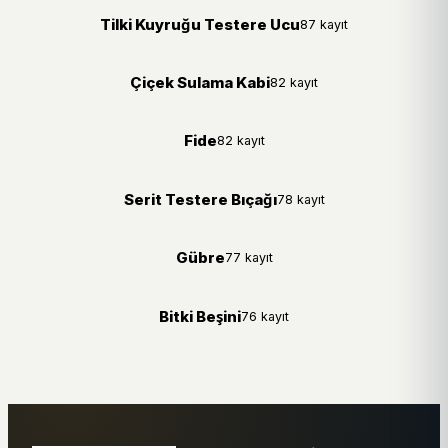
Tilki Kuyruğu Testere Ucu
87 kayıt
Çiçek Sulama Kabi
82 kayıt
Fide
82 kayıt
Serit Testere Bıçağı
78 kayıt
Gübre
77 kayıt
Bitki Beşini
76 kayıt