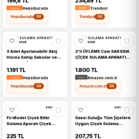
199,8 TL
234,89 TL
Çiçek Sulama Ucu PET Şişe
Uyumlu
Hepsiburada
Trendyol
Hepsiburada
Trendyol
Git
Git
ÇIÇEK SULAMA APARATI
ÇIÇEK SULAMA APARATI
sınırlı stok
sınırlı stok
3 Adet Ayarlanabilir Akış
2'li ÜFLEME Cam SAKSIDA
Hızına Sahip Saksılar ve
ÇİÇEK SULAMA APARATI
Bahçeler İçin Çiçek
Bitki Sulama Küre
Damlama Sulama Çivileri,
Kazıkları, Sulama
1.191 TL
1.800 TL
3lü Paket Otomatik Bitki
Ampulleri
Hepsiburada
Amazon.com.tr
Sulama Aparatı Tüm Pet
Hepsiburada
Amazon.com.tr
Şişelere Uyumlu - 0 - 3 Ay
Git
Git
FIL
SAKSI
sınırlı stok
sınırlı stok
Fil Model Çiçek Bitki
Saksı Suluğu Tüm Şişelere
Sulama Aparatı Çiçek
Uygun Çiçek Sulama
Sulama Kabı 2 Litre(Yeşil)
Aparatı 4 Lü Otomatik
Saksı Suluğu Sulama
225 TL
207,75 TL