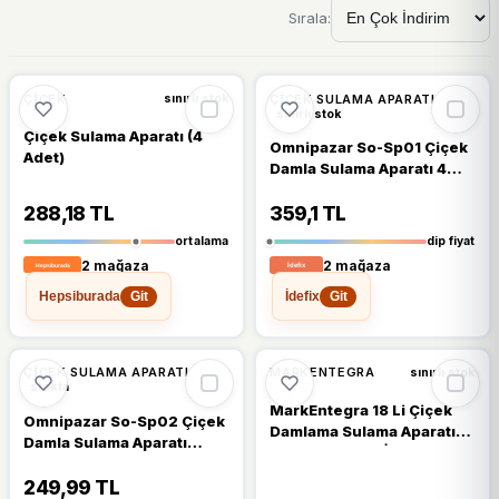
Sırala:
%6
%5
ÇIÇEK
ÇIÇEK SULAMA APARATI
sınırlı stok
sınırlı stok
Çiçek Sulama Aparatı (4
Omnipazar So-Sp01 Çiçek
Adet)
Damla Sulama Aparatı 4
Adet
288,18 TL
359,1 TL
ortalama
dip fiyat
2 mağaza
2 mağaza
Hepsiburada
İdefix
Git
Git
🔥
%26 DÜŞTÜ
%26
ÇIÇEK SULAMA APARATI
MARKENTEGRA
sınırlı stok
stokta
MarkEntegra 18 Li Çiçek
Omnipazar So-Sp02 Çiçek
Damlama Sulama Aparatı,
Damla Sulama Aparatı
Bahçe Bitkileri İçin Etkili
Pedli 0.5 Litre
Sulama Çözümü - Ahşap
249,99 TL