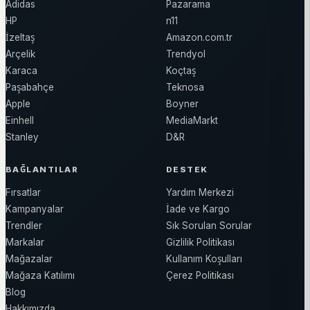
Adidas
Pazarama
HP
n11
İzeltaş
Amazon.com.tr
Arçelik
Trendyol
Karaca
Koçtaş
Paşabahçe
Teknosa
Apple
Boyner
Einhell
MediaMarkt
Stanley
D&R
BAĞLANTILAR
DESTEK
Fırsatlar
Yardım Merkezi
Kampanyalar
İade ve Kargo
Trendler
Sık Sorulan Sorular
Markalar
Gizlilik Politikası
Mağazalar
Kullanım Koşulları
Mağaza Katılımı
Çerez Politikası
Blog
Hakkımızda