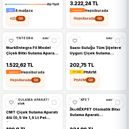
3.222,24 TL
dip fiyat
4 mağaza
Hepsiburada
n11
Hepsiburada
Git
Git
MARKENTEGRA
SAKSI
sınırlı stok
sınırlı stok
MarkEntegra Fil Model
Saksı Suluğu Tüm Şişelere
Çiçek Bitki Sulama Aparatı
Uygun Çiçek Sulama
Çiçek Sulama Kabı 2
Aparatı 4 Lü Otomatik
Litre(Yeşil)
Saksı Suluğu Sulama Başlı
1.522,62 TL
202,75 TL
Hepsiburada
PttAVM
Hepsiburada
PttAVM
Git
Git
ÇIÇEK SULAMA APARATI
İKONİXPET
sınırlı stok
sınırlı stok
İKONİXPET Otomatik Bitki
CMT Çiçek Sulama Aparatı
Sulama Aparatı
4lü (0,5 Ve 1,5 Lt Pet
Ayarlanabilir Damlama
Şişelere Uygun)
Sulama Sistemi Saksı