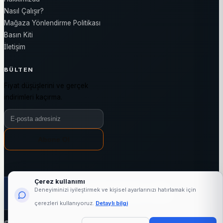
Nasıl Çalışır?
Mağaza Yönlendirme Politikası
Basın Kiti
İletişim
BÜLTEN
Fiyat düşüşlerini ve gerçek
indirimleri kaçırma.
Bülten e-posta adresiniz
Abone Ol
Çerez kullanımı
1000+
24876+
3144+
7/24
Deneyiminizi iyileştirmek ve kişisel ayarlarınızı hatırlamak için
aktif mağaza
marka
kategori
fiyat takibi
çerezleri kullanıyoruz.
Detaylı bilgi
© 2026 indirimli.com - Tüm hakları saklıdır.