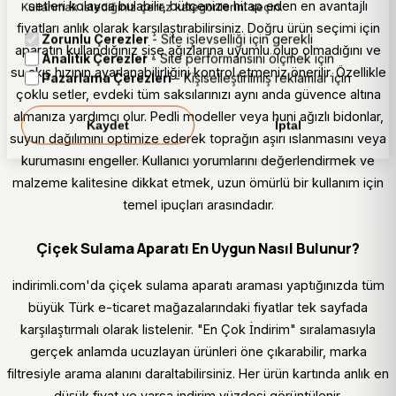
setleri kolayca bulabilir, bütçenize hitap eden en avantajlı
Kullanmak istediğiniz çerez kategorilerini seçin.
fiyatları anlık olarak karşılaştırabilirsiniz. Doğru ürün seçimi için
Zorunlu Çerezler
- Site işlevselliği için gerekli
aparatın kullandığınız şişe ağızlarına uyumlu olup olmadığını ve
Analitik Çerezler
- Site performansını ölçmek için
su akış hızının ayarlanabilirliğini kontrol etmeniz önerilir. Özellikle
Pazarlama Çerezleri
- Kişiselleştirilmiş reklamlar için
çoklu setler, evdeki tüm saksılarınızı aynı anda güvence altına
almanıza yardımcı olur. Pedli modeller veya huni ağızlı bidonlar,
Kaydet
İptal
suyun dağılımını optimize ederek toprağın aşırı ıslanmasını veya
kurumasını engeller. Kullanıcı yorumlarını değerlendirmek ve
malzeme kalitesine dikkat etmek, uzun ömürlü bir kullanım için
temel ipuçları arasındadır.
Çiçek Sulama Aparatı En Uygun Nasıl Bulunur?
indirimli.com'da çiçek sulama aparatı araması yaptığınızda tüm
büyük Türk e-ticaret mağazalarındaki fiyatlar tek sayfada
karşılaştırmalı olarak listelenir. "En Çok İndirim" sıralamasıyla
gerçek anlamda ucuzlayan ürünleri öne çıkarabilir, marka
filtresiyle arama alanını daraltabilirsiniz. Her ürün kartında anlık en
düşük fiyat ve varsa indirim yüzdesi görüntülenir.