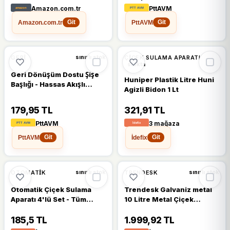
Başlıkları
Amazon.com.tr
PttAVM
Amazon.com.tr
PttAVM
Git
Git
%8
GERI
ÇIÇEK SULAMA APARATI
sınırlı stok
stokta
Geri Dönüşüm Dostu Şişe
Huniper Plastik Litre Huni
Başlığı - Hassas Akışlı
Agizli Bidon 1 Lt
Çiçek Sulama Ve Bakım
Aparatı
179,95 TL
321,91 TL
PttAVM
3 mağaza
PttAVM
İdefix
Git
Git
OTOMATIK
TRENDESK
sınırlı stok
sınırlı stok
Otomatik Çiçek Sulama
Trendesk Galvaniz metal
Aparatı 4'lü Set - Tüm
10 Litre Metal Çiçek
Şişelere Uygun Saksı
Sulama Kabı, Siyah Sulama
Sulama Başlıkları
Aparatı
185,5 TL
1.999,92 TL