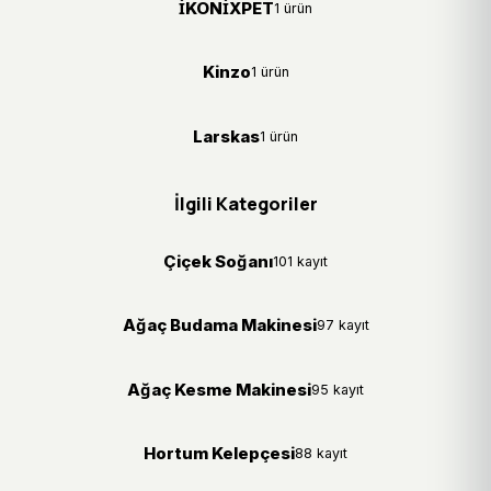
İKONİXPET
1 ürün
Kinzo
1 ürün
Larskas
1 ürün
İlgili Kategoriler
Çiçek Soğanı
101 kayıt
Ağaç Budama Makinesi
97 kayıt
Ağaç Kesme Makinesi
95 kayıt
Hortum Kelepçesi
88 kayıt