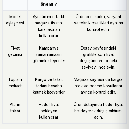
önemli?
Model
Aynı ürünün farklı
Ürün adı, marka, varyant
eşleşmesi
mağaza fiyatını
ve teknik özellikleri aynı mı
karşılaştıran
kontrol edin.
kullanıcılar
Fiyat
Kampanya
Detay sayfasındaki
geçmişi
zamanlamasını
grafikte son fiyat
görmek isteyenler
düşüşünü ve önceki
seviyeyi inceleyin.
Toplam
Kargo ve taksit
Mağaza sayfasında kargo,
maliyet
farkını hesaba
stok ve ödeme koşullarını
katmak isteyenler
ayrıca kontrol edin.
Alarm
Hedef fiyat
Ürün detayında hedef fiyat
takibi
bekleyen
belirleyerek düşüş bildirimi
kullanıcılar
açın.