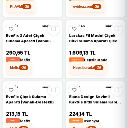
PttAVM
evidea.com
Git
Git
EVEFIX
LARSKAS
sınırlı stok
sınırlı stok
EveFix 3 Adet Çiçek
Larskas Fil Model Çiçek
Sulama Aparatı (Vanalı-
Bitki Sulama Aparatı Çiçek
Destekli)
Sulama Kabı 2 Litre(Yeşil)
290,55 TL
1.609,13 TL
İdefix
Hepsiburada
İdefix
Hepsiburada
Git
Git
EVEFIX
ELANA
sınırlı stok
sınırlı stok
EveFix Çiçek Sulama
Elana Design Sevimli
Aparatı (Vanalı-Destekli)
Kaktüs Bitki Sulama Kabı
Saksı Sulama Damlatıcı
Saksı Sulama Haznesi
213,15 TL
224,14 TL
(Sürpriz Çiçek Renkli)
İdefix
Trendyol
Otomatik Bitki Sulama