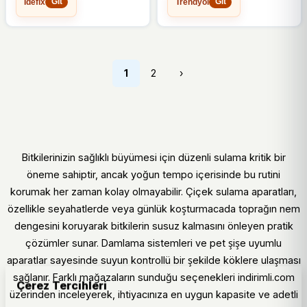
İdefix
Trendyol
Aparatı
Git
Git
1
2
›
Bitkilerinizin sağlıklı büyümesi için düzenli sulama kritik bir
öneme sahiptir, ancak yoğun tempo içerisinde bu rutini
korumak her zaman kolay olmayabilir. Çiçek sulama aparatları,
özellikle seyahatlerde veya günlük koşturmacada toprağın nem
dengesini koruyarak bitkilerin susuz kalmasını önleyen pratik
çözümler sunar. Damlama sistemleri ve pet şişe uyumlu
aparatlar sayesinde suyun kontrollü bir şekilde köklere ulaşması
sağlanır. Farklı mağazaların sunduğu seçenekleri indirimli.com
Çerez Tercihleri
üzerinden inceleyerek, ihtiyacınıza en uygun kapasite ve adetli