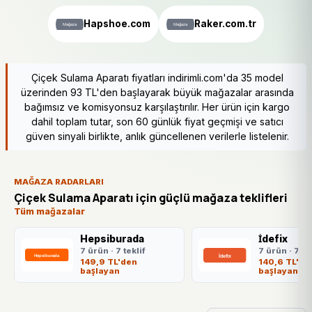
Hapshoe.com
Raker.com.tr
Çiçek Sulama Aparatı fiyatları indirimli.com'da 35 model
üzerinden 93 TL'den başlayarak büyük mağazalar arasında
bağımsız ve komisyonsuz karşılaştırılır. Her ürün için kargo
dahil toplam tutar, son 60 günlük fiyat geçmişi ve satıcı
güven sinyali birlikte, anlık güncellenen verilerle listelenir.
MAĞAZA RADARLARI
Çiçek Sulama Aparatı için güçlü mağaza teklifleri
Tüm mağazalar
Hepsiburada
İdefix
7 ürün · 7 teklif
7 ürün · 7 te
149,9 TL'den
140,6 TL'de
başlayan
başlayan