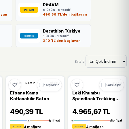
PttAVM
6 ürün · 6 teklif
ayan
490,39 TL'den başlayan
Decathlon Türkiye
1 ürün · 1 teklif
340 TL'den başlayan
Sırala:
%11
%13
EFSANE KAMP
LEKI
stokta
stokta
Karşılaştır
Karşılaştır
Efsane Kamp
Leki Khumbu
Katlanabilir Baton
Speedlock Trekking
Batonu
490,39 TL
4.965,67 TL
iyi fiyat
dip fiyat
4 mağaza
4 mağaza