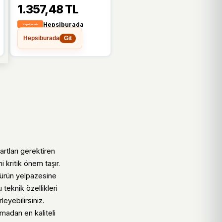
+ Göl Saatleri - Hayır
1.357,48 TL
Hepsiburada
Hepsiburada
Git
artları gerektiren
 kritik önem taşır.
 ürün yelpazesine
 teknik özellikleri
eyebilirsiniz.
smadan en kaliteli