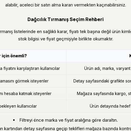
alabilir, aceleci bir satın alma kararı vermekten kaçınabilirsiniz.
Dağcılık Tırmanış Seçim Rehberi
ırmanış listelerinde en sağlıklı karar, fiyatı tek başına değil ürün ki
stok bilgisi ve fiyat geçmişiyle birlikte okumaktır.
 için önemli?
fiyatını karşılaştıran kullanıcılar
Ürün adı, marka, varyant v
masını görmek isteyenler
Detay sayfasındaki grafikte so
ını hesaba katmak isteyenler
Mağaza sayfasında kargo, sto
bekleyen kullanıcılar
Ürün detayında hedef f
Filtreyi önce marka ve fiyat aralığına göre daraltın.
n kartından detay sayfasına geçip teklifleri mağaza bazında kontro