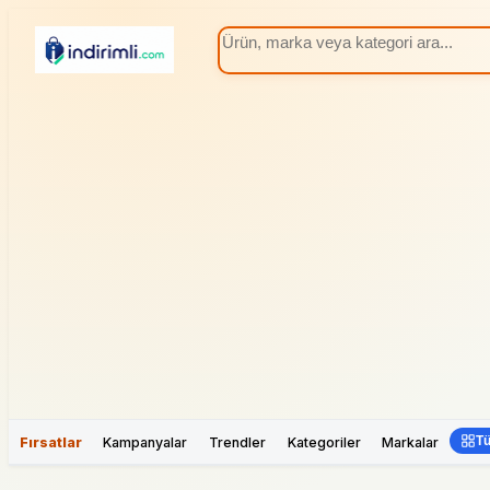
Tü
Fırsatlar
Kampanyalar
Trendler
Kategoriler
Markalar