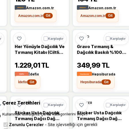
25 x 23,5 cm
Amazon.com.tr
Amazon.com.tr
Amazon.com.tr
Amazon.com.tr
Git
Git
HER
GRAVO
ok
sınırlı stok
sınırlı stok
r
Karşılaştır
Karşılaştır
Her Yönüyle Dağcılık Ve
Gravo Tırmanış &
Tırmanış Kitabı (Ciltli)
Dağcılık Baskılı %100
+ Göl Saatleri
Pamuk Tişört - 2XL -
1.229,01 TL
349,99 TL
Beyaz
İdefix
Hepsiburada
İdefix
Hepsiburada
Git
Git
Çerez Tercihleri
STICKER
STICKER
sınırlı stok
sınırlı stok
r
Karşılaştır
Karşılaştır
Sticker Usta Dağcılık
Sticker Usta Dağcılık
Kullanmak istediğiniz çerez kategorilerini seçin.
ı
Tırmanış Dağcı Dağ
Tırmanış Dağcı Dağ
Doğa Natural Sticker
Doğa Natural Sticker
Zorunlu Çerezler
- Site işlevselliği için gerekli