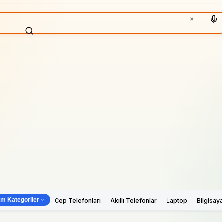
×
m Kategoriler
Cep Telefonları
Akıllı Telefonlar
Laptop
Bilgisay