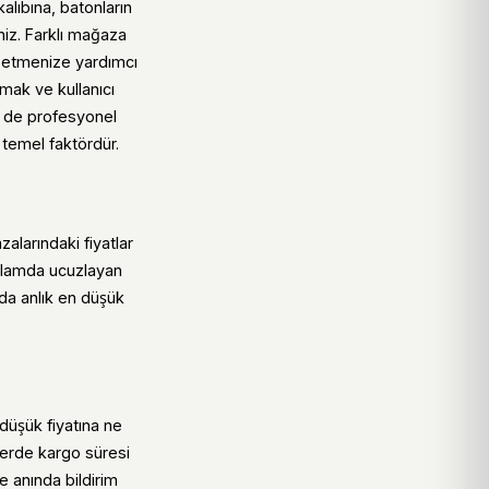
lıbına, batonların
niz. Farklı mağaza
e etmenize yardımcı
ırmak ve kullanıcı
m de profesyonel
temel faktördür.
alarındaki fiyatlar
anlamda ucuzlayan
ında anlık en düşük
düşük fiyatına ne
lerde kargo süresi
e anında bildirim