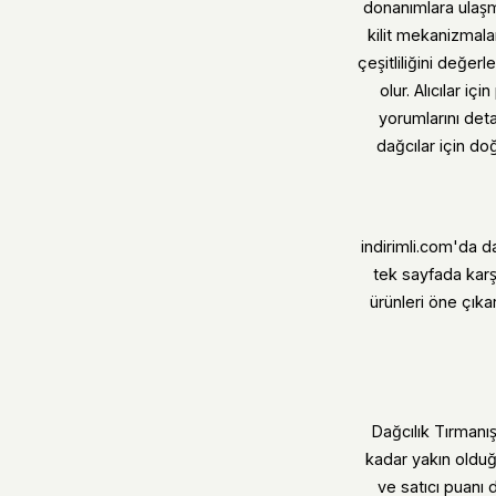
donanımlara ulaşm
kilit mekanizmala
çeşitliliğini değe
olur. Alıcılar iç
yorumlarını det
dağcılar için d
indirimli.com'da d
tek sayfada karş
ürünleri öne çıkar
Dağcılık Tırmanı
kadar yakın olduğ
ve satıcı puanı 