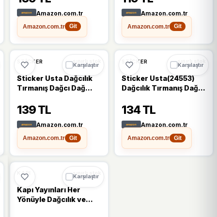
Amazon.com.tr
Amazon.com.tr
Amazon.com.tr
Amazon.com.tr
Git
Git
STICKER
STICKER
sınırlı stok
sınırlı stok
Karşılaştır
Karşılaştır
Sticker Usta Dağcılık
Sticker Usta(24553)
Tırmanış Dağcı Dağ
Dağcılık Tırmanış Dağcı
Doğa Natural Sticker
Dağ Doğa Natural
139 TL
134 TL
00547 Kırmızı 30 x 28
Sticker 00547 Kırmızı
cm
25 x 23,5 cm
Amazon.com.tr
Amazon.com.tr
Amazon.com.tr
Amazon.com.tr
Git
Git
KAPI
sınırlı stok
Karşılaştır
Kapı Yayınları Her
Yönüyle Dağcılık ve
Tırmanış Kitabı (Ciltli)