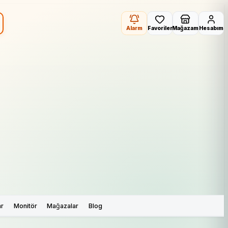
Alarm
Favoriler
Mağazam
Hesabım
ar
Monitör
Mağazalar
Blog