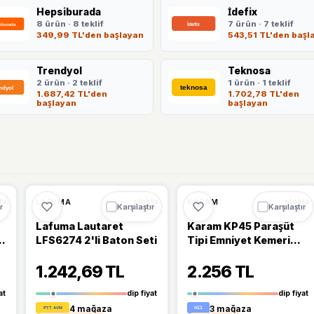
Hepsiburada
İdefix
8 ürün · 8 teklif
7 ürün · 7 teklif
349,99 TL'den başlayan
543,51 TL'den başl
Trendyol
Teknosa
2 ürün · 2 teklif
1 ürün · 1 teklif
1.687,42 TL'den
1.702,78 TL'den
başlayan
başlayan
Ü
🔥
%45 DÜŞTÜ
🔥
%24 DÜŞTÜ
%45
%24
LAFUMA
KARAM
ta
stokta
stokta
r
Karşılaştır
Karşılaştır
Lafuma Lautaret
Karam KP45 Paraşüt
-
LFS6274 2'li Baton Seti
Tipi Emniyet Kemeri
Tam Koruma
1.242,69 TL
2.256 TL
at
dip fiyat
dip fiyat
4 mağaza
3 mağaza