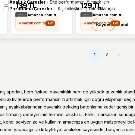
00547 Sarı 30 x 28 cm
00547 Siyah 21 x 19,5
Analitik Çerezler
- Site performansını ölçmek için
139 TL
129 TL
cm
Pazarlama Çerezleri
- Kişiselleştirilmiş reklamlar için
Amazon.com.tr
Amazon.com.tr
Amazon.com.tr
Amazon.com.tr
Git
Git
Kaydet
İptal
1
2
›
nış sporları, hem fiziksel dayanıklılık hem de yüksek güvenlik stand
 zorlu aktivitelerde performansınızı artırmak için doğru ekipman seçimi
anış ayakkabılarından dayanıklı trekking batonlarına kadar geniş bir
ir tırmanış deneyiminin temelini oluşturur. Farklı markaların sunduğu
ak, kendi seviyenize ve kullanım amacınıza en uygun malzemeyi belirl
rinden yapacağınız detaylı fiyat analizleri sayesinde, bütçenizi sar