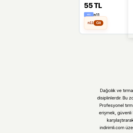
55 TL
Seçenekli
n11
n11
Git
Dağcılık ve tırma
disiplinlerdir. Bu
Profesyonel tırm
erişmek, güvenli b
karşılaştırar
indirimli.com üze