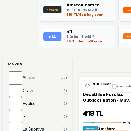
Amazon.com.tr
15 ürün · 15 teklif
119 TL'den başlayan
n11
5 ürün · 5 teklif
55 TL'den başlayan
MARKA
Sticker
(22)
🔥
%35 DÜŞT
%35
DAĞCILIK TIRMANIŞ
stok
Karşılaştı
Gravo
(3)
Decathlon Forclaz
Outdoor Baton - Mavi 
Evolite
(2)
Mt100
419 TL
Iş
(2)
iyi fiy
La Sportiva
3 mağaza
(2)