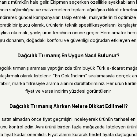
anız mümkün hale gelir. Ekipman seçerken özellikle ayakkabıların ka
rının sağlamlığına ve malzemelerin toplam ağırlığına dikkat etmelisi
rlendirerek güncel kampanyaları takip etmek, maliyetlerinizi optimiz
in pratik bir ipucu olarak, ürünlerin teknik spesifikasyonlarını karşılaşt
aylıca okumak, yanlış ürün tercihinin önüne geçer. Hem amatör he
oğru donanım, doğadaki konforu ve güvenliği doğrudan etkileyen en 
Dağcılık Tırmanış En Uygun Nasıl Bulunur?
ağcılık tırmanış araması yaptığınızda tüm büyük Türk e-ticaret mağaz
ılaştırmalı olarak listelenir. "En Çok İndirim" sıralamasıyla gerçek 
abilir, marka filtresiyle arama alanını daraltabilirsiniz. Her ürün kart
fiyat ve varsa indirim yüzdesi görüntülenir.
Dağcılık Tırmanış Alırken Nelere Dikkat Edilmeli?
ş satın almadan önce fiyat geçmişini inceleyerek ürünün tarihsel en 
unu kontrol edin. Aynı ürünü birden fazla mağazada listeleyen ürün
da fiyat kadar önemlidir. Fiyat alarmı kurarak hedef fiyata düştüğünd