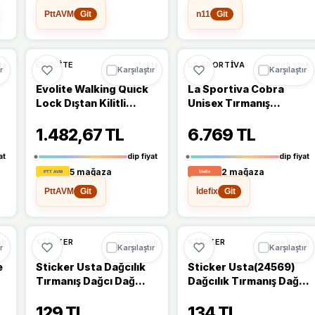
PttAVM
n11
Git
Git
%15
%9
EVOLITE
LA SPORTIVA
ta
stokta
sınırlı stok
r
Karşılaştır
Karşılaştır
Evolite Walking Quick
La Sportiva Cobra
Lock Dıştan Kilitli
Unisex Tırmanış
Trekking Batonu
Ayakkabısı
1.482,67 TL
6.769 TL
at
dip fiyat
dip fiyat
5 mağaza
2 mağaza
PttAVM
İdefix
Git
Git
STICKER
STICKER
ok
sınırlı stok
sınırlı stok
r
Karşılaştır
Karşılaştır
e
Sticker Usta Dağcılık
Sticker Usta(24569)
Tırmanış Dağcı Dağ
Dağcılık Tırmanış Dağcı
Doğa Natural Sticker
Dağ Doğa Natural
129 TL
134 TL
00547 Sarı 21 x 19,5 cm
Sticker 00547 Kırmızı