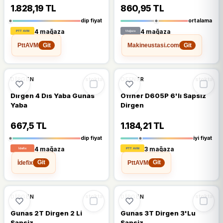
1.828,19 TL
860,95 TL
dip fiyat
ortalama
4 mağaza
4 mağaza
PttAVM
Makineustasi.com
Git
Git
%11
%9
DIRGEN
OFFNER
stokta
stokta
Dırgen 4 Dıs Yaba Gunas
Offner D605P 6'lı Sapsız
Yaba
Dirgen
667,5 TL
1.184,21 TL
dip fiyat
iyi fiyat
4 mağaza
3 mağaza
İdefix
PttAVM
Git
Git
%7
DIRGEN
DIRGEN
stokta
stokta
Gunas 2T Dirgen 2 Li
Gunas 3T Dirgen 3'Lu
Sapsiz
Sapsiz