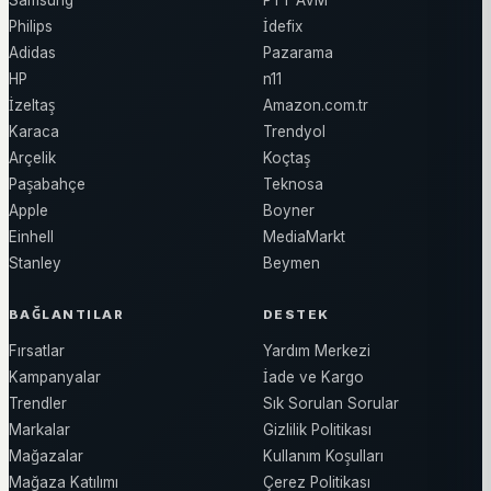
Samsung
PTT AVM
Philips
İdefix
Adidas
Pazarama
HP
n11
İzeltaş
Amazon.com.tr
Karaca
Trendyol
Arçelik
Koçtaş
Paşabahçe
Teknosa
Apple
Boyner
Einhell
MediaMarkt
Stanley
Beymen
BAĞLANTILAR
DESTEK
Fırsatlar
Yardım Merkezi
Kampanyalar
İade ve Kargo
Trendler
Sık Sorulan Sorular
Markalar
Gizlilik Politikası
Mağazalar
Kullanım Koşulları
Mağaza Katılımı
Çerez Politikası