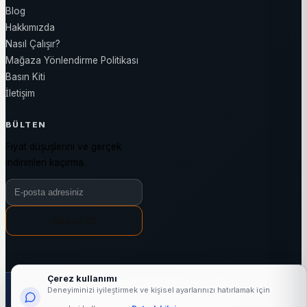
Blog
Hakkımızda
Nasıl Çalışır?
Mağaza Yönlendirme Politikası
Basın Kiti
İletişim
BÜLTEN
Fiyat düşüşlerini ve gerçek
indirimleri kaçırma.
Bülten e-posta adresiniz
Abone Ol
Çerez kullanımı
1000+
25519+
3144+
7/24
Deneyiminizi iyileştirmek ve kişisel ayarlarınızı hatırlamak için
aktif mağaza
marka
kategori
fiyat takibi