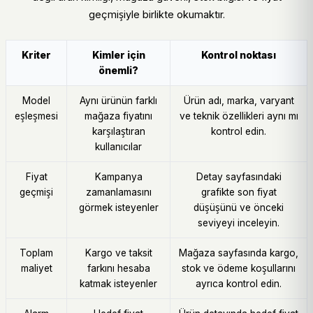
geçmişiyle birlikte okumaktır.
Kriter
Kimler için
Kontrol noktası
önemli?
Model
Aynı ürünün farklı
Ürün adı, marka, varyant
eşleşmesi
mağaza fiyatını
ve teknik özellikleri aynı mı
karşılaştıran
kontrol edin.
kullanıcılar
Fiyat
Kampanya
Detay sayfasındaki
geçmişi
zamanlamasını
grafikte son fiyat
görmek isteyenler
düşüşünü ve önceki
seviyeyi inceleyin.
Toplam
Kargo ve taksit
Mağaza sayfasında kargo,
maliyet
farkını hesaba
stok ve ödeme koşullarını
katmak isteyenler
ayrıca kontrol edin.