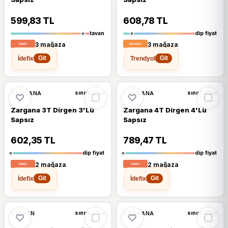
599,83 TL
608,78 TL
tavan
dip fiyat
3 mağaza
3 mağaza
İdefix
Trendyol
Git
Git
%8
%8
ZARGANA
ZARGANA
sınırlı stok
sınırlı stok
Zargana 3T Dirgen 3'Lü
Zargana 4T Dirgen 4'Lü
Sapsız
Sapsız
602,35 TL
789,47 TL
dip fiyat
dip fiyat
2 mağaza
2 mağaza
İdefix
İdefix
Git
Git
%8
DIRGEN
ZARGANA
sınırlı stok
sınırlı stok