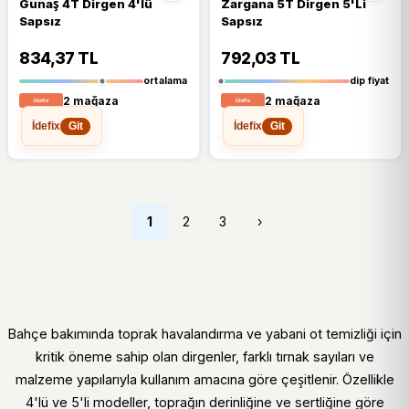
Günaş 4T Dirgen 4'lü
Zargana 5T Dirgen 5'Li
Sapsız
Sapsız
834,37 TL
792,03 TL
ortalama
dip fiyat
2 mağaza
2 mağaza
İdefix
İdefix
Git
Git
1
2
3
›
Bahçe bakımında toprak havalandırma ve yabani ot temizliği için
kritik öneme sahip olan dirgenler, farklı tırnak sayıları ve
malzeme yapılarıyla kullanım amacına göre çeşitlenir. Özellikle
4'lü ve 5'li modeller, toprağın derinliğine ve sertliğine göre