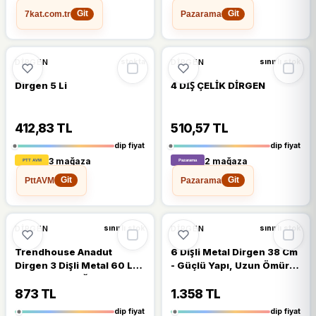
7kat.com.tr
Pazarama
Git
Git
🔥
%38 DÜŞTÜ
🔥
%27 DÜŞTÜ
%38
%27
DIRGEN
DIRGEN
stokta
sınırlı stok
Dirgen 5 Li
4 DİŞ ÇELİK DİRGEN
412,83 TL
510,57 TL
dip fiyat
dip fiyat
3 mağaza
2 mağaza
PttAVM
Pazarama
Git
Git
🔥
%21 DÜŞTÜ
%21
%19
DIRGEN
DIRGEN
sınırlı stok
sınırlı stok
Trendhouse Anadut
6 Dişli Metal Dirgen 38 Cm
Dirgen 3 Dişli Metal 60 Lık
- Güçlü Yapı, Uzun Ömürlü
50 Cm Uzunluğunda
Bahçe Yardımcısı Pancar
Dirgeni
873 TL
1.358 TL
dip fiyat
dip fiyat