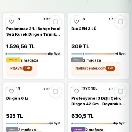
🔥
%67 DÜŞTÜ
🔥
%47 DÜŞTÜ
%67
%47
DIRGEN
DİRGEN
sınırlı stok
sınırlı stok
Paslanmaz 2'Li Bahçe Hobi
DİRGEN 3 LÜ
Seti Kürek Dirgen Tırmık
Ergonomik Ahşap Sap
Tarla Balkon Sebze Çiçek
1.526,56 TL
309 TL
Alet
dip fiyat
iyi fiyat
2 mağaza
2 mağaza
PttAVM
Nalburcenter.com
Git
Git
🔥
%34 DÜŞTÜ
🔥
%40 DÜŞTÜ
%34
%40
DIRGEN
PROFESYONEL
sınırlı stok
sınırlı stok
Dirgen 6 Lı
Profesyonel 3 Dişli Çelik
Dirgen 42 Cm - Dayanıklı
Ve Ergonomik Tasarım
525 TL
630,5 TL
iyi fiyat
dip fiyat
2 mağaza
2 mağaza