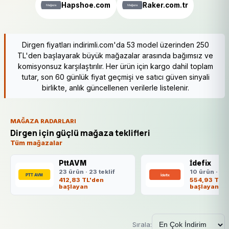
Hapshoe.com
Raker.com.tr
Dirgen fiyatları indirimli.com'da 53 model üzerinden 250
TL'den başlayarak büyük mağazalar arasında bağımsız ve
komisyonsuz karşılaştırılır. Her ürün için kargo dahil toplam
tutar, son 60 günlük fiyat geçmişi ve satıcı güven sinyali
birlikte, anlık güncellenen verilerle listelenir.
MAĞAZA RADARLARI
Dirgen için güçlü mağaza teklifleri
Tüm mağazalar
PttAVM
İdefix
23 ürün · 23 teklif
10 ürün · 10 
412,83 TL'den
554,93 TL'd
başlayan
başlayan
Sırala: