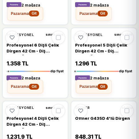
2 mağaza
2 mağaza
Pazarama
Pazarama
Git
Git
🔥
%20 DÜŞTÜ
%19
%20
PROFESYONEL
PROFESYONEL
sınırlı stok
sınırlı stok
Profesyonel 6 Dişli Çelik
Profesyonel 5 Dişli Çelik
Dirgen 42 Cm - Diş
Dirgen 42 Cm - Diş
Unuzluğu 30 Cm Dayanıklı
Unuzluğu 30 Cm Dayanıklı
ve Ergonomik Tasarım
Ve Ergonomik Tasarım
1.358 TL
1.296 TL
dip fiyat
dip fiyat
2 mağaza
2 mağaza
Pazarama
Pazarama
Git
Git
%19
%11
PROFESYONEL
OFFNER
sınırlı stok
stokta
Profesyonel 4 Dişli Çelik
Offner G435D 4'lü Dirgen
Dirgen 42 Cm - Diş
Uzunluğu 30 Cm Dayanıklı
ve Ergonomik Tasarım
1.231,9 TL
848,31 TL