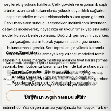
seçilerek iş yükünü hafifletir. Çelik gövdeli ve ergonomik saplı
ürünler, uzun süreli kullanımlarda yüksek dayanıklılık sağlarken,
sapsız modeller mevcut ekipmanlarla hızlıca uyum gösterir.
Farklı markaların sunduğu seçenekleri indirimli.com üzerinden
detaylıca inceleyerek, ihtiyacınıza en uygun tırnak yapısına sahip
modeli kolayca belirleyebilirsiniz. Doğru dirgen seçimi yaparken,
çalışacağınız alanın toprak yapısını mutlaka göz önünde
bulundurmanız gerekir. Sert topraklar için yüksek karbonlu
Çerez Tercihleri
çelikten üretilen, paslanmaya karşı dirençli modelleri tercih
etmelisiniz. Geniş mağaza çeşitliliği arasında fiyat karşılaştırması
Kullanmak istediğiniz çerez kategorilerini seçin.
yapmak, hem bütçenizi korumanıza hem de kalite standartlarını
Zorunlu Çerezler
- Site işlevselliği için gerekli
kıyaslamanıza olanak tanır. Ürünlerin toplam ağırlığı ve sap
Analitik Çerezler
- Site performansını ölçmek için
uzunluğu, bel sağlığınızı korumak adına dikkat etmeniz gereken
Pazarlama Çerezleri
- Kişiselleştirilmiş reklamlar için
en temel teknik detaylar arasında yer almaktadır.
Kaydet
İptal
Dirgen En Uygun Nasıl Bulunur?
indirimli.com'da dirgen araması yaptığınızda tüm büyük Türk e-