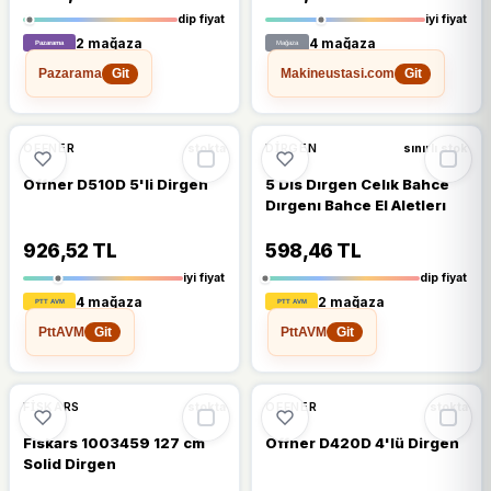
dip fiyat
iyi fiyat
2 mağaza
4 mağaza
Pazarama
Makineustasi.com
Git
Git
%13
%16
OFFNER
DIRGEN
stokta
sınırlı stok
Offner D510D 5'li Dirgen
5 Dıs Dırgen Celık Bahce
Dırgenı Bahce El Aletlerı
926,52 TL
598,46 TL
iyi fiyat
dip fiyat
4 mağaza
2 mağaza
PttAVM
PttAVM
Git
Git
%13
%9
FISKARS
OFFNER
stokta
stokta
Fiskars 1003459 127 cm
Offner D420D 4'lü Dirgen
Solid Dirgen