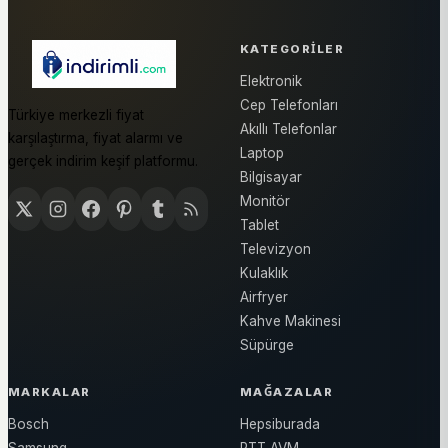
KATEGORILER
Elektronik
Cep Telefonları
Türkiye merkezli fiyat
Akıllı Telefonlar
karşılaştırma, fiyat alarmı ve
Laptop
gerçek indirim keşif platformu.
Bilgisayar
Monitör
Tablet
Televizyon
Kulaklık
Airfryer
Kahve Makinesi
Süpürge
MARKALAR
MAĞAZALAR
Bosch
Hepsiburada