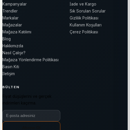
Kampanyalar
İade ve Kargo
Trendler
Sık Sorulan Sorular
Markalar
Gizlilik Politikası
Mağazalar
Kullanım Koşulları
Mağaza Katılımı
Çerez Politikası
Blog
Hakkımızda
Nasıl Çalışır?
Mağaza Yönlendirme Politikası
Basın Kiti
İletişim
BÜLTEN
Fiyat düşüşlerini ve gerçek
indirimleri kaçırma.
Bülten e-posta adresiniz
Abone Ol