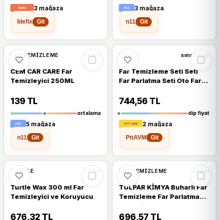
3 mağaza
3 mağaza
İdefix
n11
Git
Git
🔥
%39 DÜŞTÜ
🔥
%32 DÜŞTÜ
%39
%32
FAR TEMIZLEME
FAR
stokta
sınırlı stok
CEM CAR CARE Far
Far Temizleme Seti Seti
Temizleyici 250ML
Far Parlatma Seti Oto Far
Temizleyici A4 Zımpara
250 Ml
139 TL
744,56 TL
ortalama
dip fiyat
5 mağaza
2 mağaza
n11
PttAVM
Git
Git
🔥
%38 DÜŞTÜ
🔥
%23 DÜŞTÜ
%38
%23
TURTLE
FAR TEMIZLEME
stokta
stokta
Turtle Wax 300 ml Far
TULPAR KİMYA Buharlı Far
Temizleyici ve Koruyucu
Temizleme Far Parlatma
Avantajlı Set Paket
(HEADLİGHT CLEANER KIT)
676,32 TL
696,57 TL