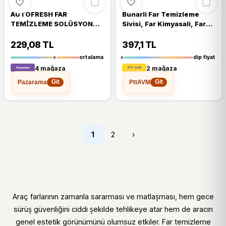
AUTOFRESH FAR
Buharli Far Temizleme
TEMİZLEME SOLÜSYONU
Sivisi, Far Kimyasali, Far
OTO FAR PARLATMA SIVISI
Parlatici, Kloroform, Araba
ARAÇ FAR YENİLEME 800
Fari Parlatici 2Kg
229,08 TL
397,1 TL
ML
ortalama
dip fiyat
4 mağaza
2 mağaza
Pazarama
PttAVM
Git
Git
1
2
›
Araç farlarının zamanla sararması ve matlaşması, hem gece
sürüş güvenliğini ciddi şekilde tehlikeye atar hem de aracın
genel estetik görünümünü olumsuz etkiler. Far temizleme