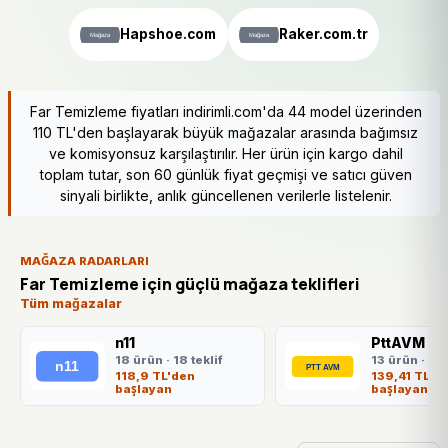
Hapshoe.com
Raker.com.tr
Far Temizleme fiyatları indirimli.com'da 44 model üzerinden
110 TL'den başlayarak büyük mağazalar arasında bağımsız
ve komisyonsuz karşılaştırılır. Her ürün için kargo dahil
toplam tutar, son 60 günlük fiyat geçmişi ve satıcı güven
sinyali birlikte, anlık güncellenen verilerle listelenir.
MAĞAZA RADARLARI
Far Temizleme için güçlü mağaza teklifleri
Tüm mağazalar
n11
PttAVM
18 ürün · 18 teklif
13 ürün · 13 
118,9 TL'den
139,41 TL'd
başlayan
başlayan