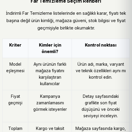
Far Temizleme Seçim Rehberi
İndirimli Far Temizleme listelerinde en sağlıklı karar, fiyatı tek
başına değil ürün kimliği, mağaza güveni, stok bilgisi ve fiyat
geçmişiyle birlikte okumaktır.
Kriter
Kimler için
Kontrol noktası
önemli?
Model
Aynı ürünün farklı
Ürün adı, marka, varyant
eşleşmesi
mağaza fiyatını
ve teknik özellikleri aynı mı
karşılaştıran
kontrol edin.
kullanıcılar
Fiyat
Kampanya
Detay sayfasındaki
geçmişi
zamanlamasını
grafikte son fiyat
görmek isteyenler
düşüşünü ve önceki
seviyeyi inceleyin.
Toplam
Kargo ve taksit
Mağaza sayfasında kargo,