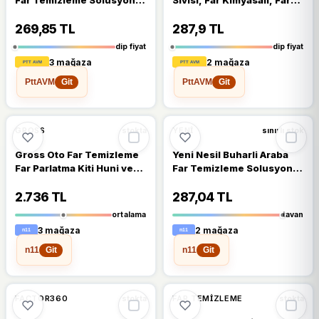
Far Parlatma Solüsyonu
Parlatici, Kloroform, Araba
500Ml
Fari Parlatici 1Kg
269,85 TL
287,9 TL
dip fiyat
dip fiyat
3 mağaza
2 mağaza
PttAVM
PttAVM
Git
Git
%17
GROSS
YENI
stokta
sınırlı stok
Gross Oto Far Temizleme
Yeni Nesil Buharli Araba
Far Parlatma Kiti Huni ve
Far Temizleme Solusyonu
Krom Kettle
Far Parlatma Solusyonu
250Ml
2.736 TL
287,04 TL
ortalama
tavan
3 mağaza
2 mağaza
n11
n11
Git
Git
%7
%7
FACTOR360
FAR TEMIZLEME
stokta
stokta