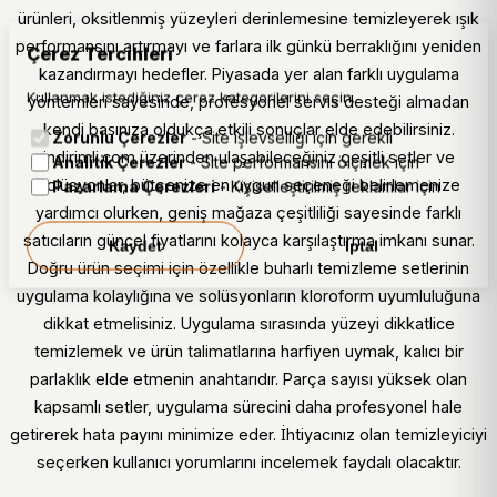
ürünleri, oksitlenmiş yüzeyleri derinlemesine temizleyerek ışık
performansını artırmayı ve farlara ilk günkü berraklığını yeniden
Çerez Tercihleri
kazandırmayı hedefler. Piyasada yer alan farklı uygulama
Kullanmak istediğiniz çerez kategorilerini seçin.
yöntemleri sayesinde, profesyonel servis desteği almadan
kendi başınıza oldukça etkili sonuçlar elde edebilirsiniz.
Zorunlu Çerezler
- Site işlevselliği için gerekli
indirimli.com üzerinden ulaşabileceğiniz çeşitli setler ve
Analitik Çerezler
- Site performansını ölçmek için
solüsyonlar, bütçenize en uygun seçeneği belirlemenize
Pazarlama Çerezleri
- Kişiselleştirilmiş reklamlar için
yardımcı olurken, geniş mağaza çeşitliliği sayesinde farklı
satıcıların güncel fiyatlarını kolayca karşılaştırma imkanı sunar.
Kaydet
İptal
Doğru ürün seçimi için özellikle buharlı temizleme setlerinin
uygulama kolaylığına ve solüsyonların kloroform uyumluluğuna
dikkat etmelisiniz. Uygulama sırasında yüzeyi dikkatlice
temizlemek ve ürün talimatlarına harfiyen uymak, kalıcı bir
parlaklık elde etmenin anahtarıdır. Parça sayısı yüksek olan
kapsamlı setler, uygulama sürecini daha profesyonel hale
getirerek hata payını minimize eder. İhtiyacınız olan temizleyiciyi
seçerken kullanıcı yorumlarını incelemek faydalı olacaktır.