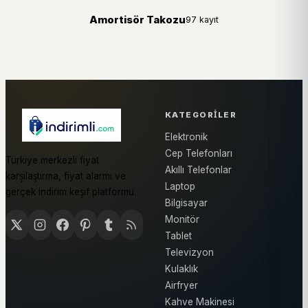
Amortisör Takozu
97 kayıt
KATEGORILER
Elektronik
Cep Telefonları
Türkiye merkezli fiyat
Akıllı Telefonlar
karşılaştırma, fiyat alarmı ve
Laptop
gerçek indirim keşif platformu.
Bilgisayar
Monitör
Tablet
Televizyon
Kulaklık
Airfryer
Kahve Makinesi