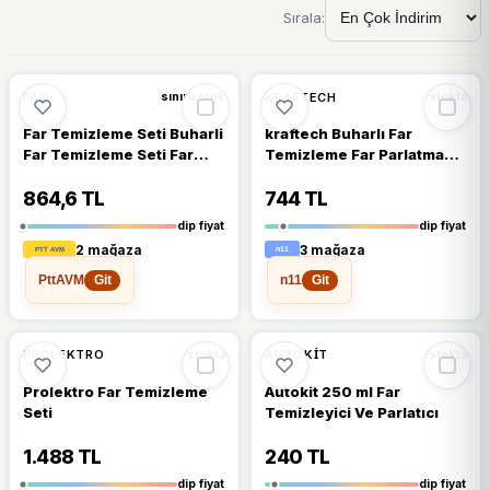
Sırala:
🔥
%44 DÜŞTÜ
🔥
%38 DÜŞTÜ
%44
%38
FAR
KRAFTECH
sınırlı stok
stokta
Far Temizleme Seti Buharli
kraftech Buharlı Far
Far Temizleme Seti Far
Temizleme Far Parlatma
Parlatma Seti Oto Far
Seti
Temizleyici 250 Ml
864,6 TL
744 TL
dip fiyat
dip fiyat
2 mağaza
3 mağaza
PttAVM
n11
Git
Git
🔥
%42 DÜŞTÜ
🔥
%37 DÜŞTÜ
%42
%37
PROLEKTRO
AUTOKIT
stokta
stokta
Prolektro Far Temizleme
Autokit 250 ml Far
Seti
Temizleyici Ve Parlatıcı
1.488 TL
240 TL
dip fiyat
dip fiyat