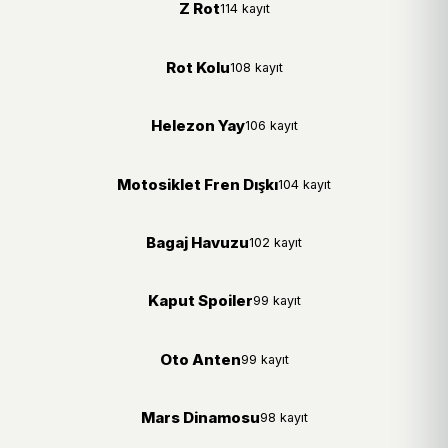
Z Rot
114 kayıt
Rot Kolu
108 kayıt
Helezon Yay
106 kayıt
Motosiklet Fren Dışkı
104 kayıt
Bagaj Havuzu
102 kayıt
Kaput Spoiler
99 kayıt
Oto Anten
99 kayıt
Mars Dinamosu
98 kayıt