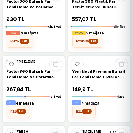
Factor360 Buharlı Far
Factor360 Plastik Far
Temizleme ve Parlatma
Temizleme ve Buharlı
Seti
Parlatma Cihazı
930 TL
557,07 TL
dip fiyat
dip fiyat
4 mağaza
3 mağaza
İdefix
PttAVM
Git
Git
🔥
%31 DÜŞTÜ
%14
%31
FAR TEMIZLEME
YENI
stokta
stokta
Factor360 Buharlı Far
Yeni Nesil Premium Buharlı
Temizleme Ve Parlatma
Far Temizleme Sıvısı Ve
Sıvısı 500 Gr
Parlatma Solüsyonu
Kloroform Uyumlu 250 Gr
267,84 TL
149,9 TL
iyi fiyat
tavan
4 mağaza
4 mağaza
n11
n11
Git
Git
🔥
%27 DÜŞTÜ
%27
%5
AUTOFRESH
FAR TEMIZLEME
stokta
sınırlı stok