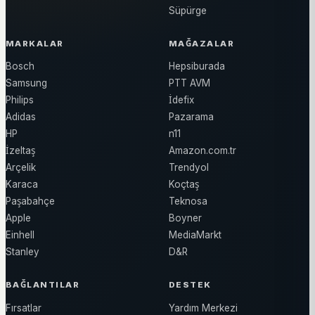
Süpürge
MARKALAR
MAĞAZALAR
Bosch
Hepsiburada
Samsung
PTT AVM
Philips
İdefix
Adidas
Pazarama
HP
n11
İzeltaş
Amazon.com.tr
Arçelik
Trendyol
Karaca
Koçtaş
Paşabahçe
Teknosa
Apple
Boyner
Einhell
MediaMarkt
Stanley
D&R
BAĞLANTILAR
DESTEK
Fırsatlar
Yardım Merkezi