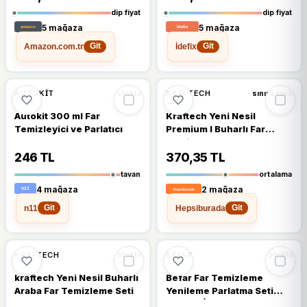
dip fiyat
dip fiyat
5 mağaza
5 mağaza
Amazon.com.tr
İdefix
Git
Git
🔥
%34 DÜŞTÜ
%34
%17
AUTOKIT
KRAFTECH
stokta
sınırlı stok
Autokit 300 ml Far
Kraftech Yeni Nesil
Temizleyici ve Parlatıcı
Premium I Buharlı Far
Temizleme Sıvısı Ve
Parlatma Solüsyonu I
246 TL
370,35 TL
Kloroform Uyumlu 2 X
tavan
ortalama
250gr
4 mağaza
2 mağaza
n11
Hepsiburada
Git
Git
%16
%16
KRAFTECH
BEFAR
stokta
stokta
kraftech Yeni Nesil Buharlı
Befar Far Temizleme
Araba Far Temizleme Seti
Yenileme Parlatma Seti
Matkap İçin12 Adetürün