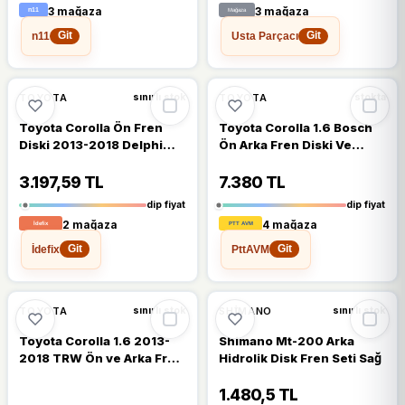
3 mağaza
3 mağaza
n11
Usta Parçacı
Git
Git
🔥
%21 DÜŞTÜ
🔥
%21 DÜŞTÜ
%21
%21
TOYOTA
TOYOTA
sınırlı stok
stokta
Toyota Corolla Ön Fren
Toyota Corolla 1.6 Bosch
Diski 2013-2018 Delphi
Ön Arka Fren Diski Ve
Takım 2 Adet 275mm
Balata 2008-2012
3.197,59 TL
7.380 TL
dip fiyat
dip fiyat
2 mağaza
4 mağaza
İdefix
PttAVM
Git
Git
%10
%6
TOYOTA
SHIMANO
sınırlı stok
sınırlı stok
Toyota Corolla 1.6 2013-
Shimano Mt-200 Arka
2018 TRW Ön ve Arka Fren
Hidrolik Disk Fren Seti Sağ
Balatası
1.480,5 TL