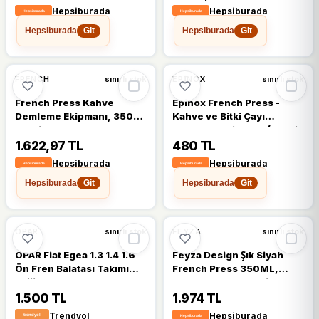
Çelik Filtreli, Siyah Renkli
Hepsiburada
Hepsiburada
Kahve ve Bitki Çayı Demliği
Hepsiburada
Hepsiburada
- Option-1 - 001-Renkli
Git
Git
FRENCH
EPINOX
sınırlı stok
sınırlı stok
French Press Kahve
Epinox French Press -
Demleme Ekipmanı, 350
Kahve ve Bitki Çayı
ml, Siyah, Cam Isıya
Demleme Ekipmanı (Plastik
Dayanıklı Cam, Paslanmaz
AKSAMLI-350 Ml)
1.622,97 TL
480 TL
Çelik Filtreli, Siyah Renkli
Hepsiburada
Hepsiburada
Kahve ve Bitki Çayı Demliği
Hepsiburada
Hepsiburada
Git
Git
OPAR
FEYZA
sınırlı stok
sınırlı stok
OPAR Fiat Egea 1.3 1.4 1.6
Feyza Design Şık Siyah
Ön Fren Balatası Takımı
French Press 350ML,
Orijinal
Kahve Demleme Ekipmanı
- Seçenek 1 - Ahşap
1.500 TL
1.974 TL
Trendyol
Hepsiburada