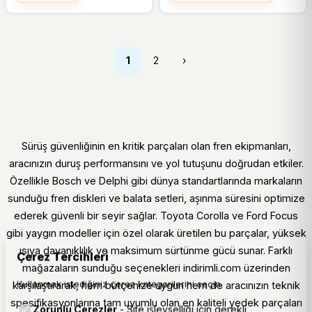
1
2
›
Sürüş güvenliğinin en kritik parçaları olan fren ekipmanları,
aracınızın duruş performansını ve yol tutuşunu doğrudan etkiler.
Özellikle Bosch ve Delphi gibi dünya standartlarında markaların
sunduğu fren diskleri ve balata setleri, aşınma süresini optimize
ederek güvenli bir seyir sağlar. Toyota Corolla ve Ford Focus
gibi yaygın modeller için özel olarak üretilen bu parçalar, yüksek
ısıya dayanıklılık ve maksimum sürtünme gücü sunar. Farklı
Çerez Tercihleri
mağazaların sunduğu seçenekleri indirimli.com üzerinden
Kullanmak istediğiniz çerez kategorilerini seçin.
karşılaştırarak, hem bütçenize uygun hem de aracınızın teknik
spesifikasyonlarına tam uyumlu olan en kaliteli yedek parçaları
Zorunlu Çerezler
- Site işlevselliği için gerekli