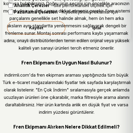
kolayca bulabilirsiniz. Doğru ürün seçimi için öncelikle aracınızın
Analitik Çerezler
- Site performansını ölçmek için
model yılına ve disk çapına dikkat etmeniz gerekir. Fren sistemi
Pazarlama Çerezleri
- Kişiselleştirilmiş reklamlar için
parçalarını genellikle set halinde almak, hem ön hem arka
aksların aynı standartta yenilenmesini sağlayarak dengeli bir
Kaydet
İptal
frenleme sunar. Montaj sonrası performans kaybı yaşamamak
adına, onaylı distribütörlerden temin edilen orijinal veya yüksek
kaliteli yan sanayi ürünleri tercih etmeniz önerilir.
Fren Ekipmanı En Uygun Nasıl Bulunur?
indirimli.com'da fren ekipmanı araması yaptığınızda tüm büyük
Türk e-ticaret mağazalarındaki fiyatlar tek sayfada karşılaştırmalı
olarak listelenir. "En Çok İndirim" sıralamasıyla gerçek anlamda
ucuzlayan ürünleri öne çıkarabilir, marka filtresiyle arama alanını
daraltabilirsiniz. Her ürün kartında anlık en düşük fiyat ve varsa
indirim yüzdesi görüntülenir.
Fren Ekipmanı Alırken Nelere Dikkat Edilmeli?