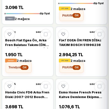
dip fiyat
3.096 TL
2 mağaza
dip fiyat
PttAVM
Git
2 mağaza
%5
BOSCH
FIAT
sınırlı stok
sınırlı stok
Bosch Fiat Egea Ön, Arka
FİAT EGEA ÖN FREN DİSKİ
Fren Balatası Takımı (ÖN
TAKIM BOSCH 51996238
ARKA DİSK OLANLAR IÇİN)
1.950 TL
2.994,25 TL
2 mağaza
2 mağaza
Trendyol
PttAVM
Git
Git
HONDA
ESMO
sınırlı stok
sınırlı stok
Honda Civic FD6 Arka Fren
Esmo Home French Press
Diski 2007-2012 Bosch
Kahve Demleme Ekipmanı,
Takım 2 Adet
350 Ml, Siyah, Cam Isıya
Dayanıklı Cam, Paslanmaz
3.698 TL
1.076,6 TL