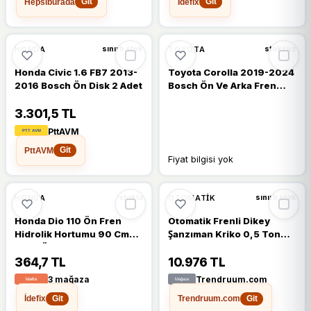
Hepsiburada
İdefix
Git
Git
HONDA
TOYOTA
sınırlı stok
stoksuz
Honda Civic 1.6 FB7 2013-
Toyota Corolla 2019-2024
2016 Bosch Ön Disk 2 Adet
Bosch Ön Ve Arka Fren
Balata Takımı
3.301,5 TL
PttAVM
PttAVM
Git
Fiyat bilgisi yok
%15
HONDA
OTOMATIK
stokta
sınırlı stok
Honda Dio 110 Ön Fren
Otomatik Frenli Dikey
Hidrolik Hortumu 90 Cm
Şanzıman Kriko 0,5 Ton
Çelik Örgü
Profesyonel Servis
Ekipmanı
364,7 TL
10.976 TL
3 mağaza
Trendruum.com
İdefix
Trendruum.com
Git
Git