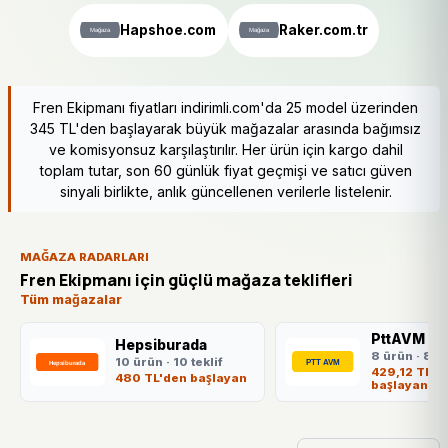
Hapshoe.com
Raker.com.tr
Fren Ekipmanı fiyatları indirimli.com'da 25 model üzerinden
345 TL'den başlayarak büyük mağazalar arasında bağımsız
ve komisyonsuz karşılaştırılır. Her ürün için kargo dahil
toplam tutar, son 60 günlük fiyat geçmişi ve satıcı güven
sinyali birlikte, anlık güncellenen verilerle listelenir.
MAĞAZA RADARLARI
Fren Ekipmanı için güçlü mağaza teklifleri
Tüm mağazalar
PttAVM
Hepsiburada
8 ürün · 8 te
10 ürün · 10 teklif
429,12 TL'd
480 TL'den başlayan
başlayan