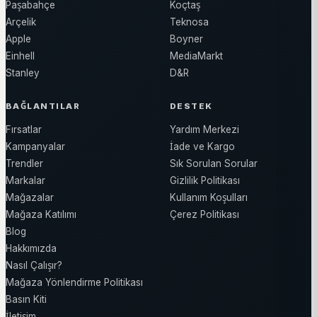
Paşabahçe
Koçtaş
Arçelik
Teknosa
Apple
Boyner
Einhell
MediaMarkt
Stanley
D&R
BAĞLANTILAR
DESTEK
Fırsatlar
Yardım Merkezi
Kampanyalar
İade ve Kargo
Trendler
Sık Sorulan Sorular
Markalar
Gizlilik Politikası
Mağazalar
Kullanım Koşulları
Mağaza Katılımı
Çerez Politikası
Blog
Hakkımızda
Nasıl Çalışır?
Mağaza Yönlendirme Politikası
Basın Kiti
İletişim