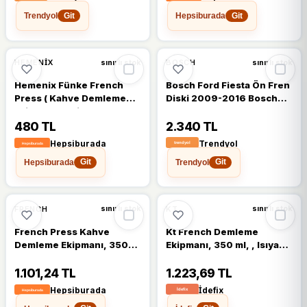
Trendyol
Hepsiburada
Git
Git
HEMENIX
BOSCH
sınırlı stok
sınırlı stok
Hemenix Fünke French
Bosch Ford Fiesta Ön Fren
Press ( Kahve Demleme
Diski 2009-2016 Bosch
Ekipmanı ) - Siyah - Beyaz
Takım 2 Adet
480 TL
2.340 TL
Hepsiburada
Trendyol
Hepsiburada
Trendyol
Git
Git
FRENCH
KT
sınırlı stok
sınırlı stok
French Press Kahve
Kt French Demleme
Demleme Ekipmanı, 350
Ekipmanı, 350 ml, , Isıya
Ml, Siyah, Cam Isıya
Dayanıklı , Paslanmaz
Dayanıklı Cam, Paslanmaz
Filtreli, Bitki Çayı Demliği
1.101,24 TL
1.223,69 TL
Çelik Fi - Çok Renkli
Hepsiburada
İdefix