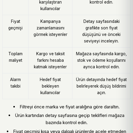
karşılaştıran
kontrol edin.
kullanıcılar
Fiyat
Kampanya
Detay sayfasındaki
geçmişi
zamanlamasını
grafikte son fiyat
görmek isteyenler
düşüşünü ve önceki
seviyeyi inceleyin.
Toplam
Kargo ve taksit
Mağaza sayfasında kargo,
maliyet
farkını hesaba
stok ve ödeme koşullarını
katmak isteyenler
ayrıca kontrol edin.
Alarm
Hedef fiyat
Ürün detayında hedef fiyat
takibi
bekleyen
belirleyerek düşüş bildirimi
kullanıcılar
açın.
Filtreyi önce marka ve fiyat aralığına göre daraltın.
Ürün kartından detay sayfasına geçip teklifleri mağaza
bazında kontrol edin.
Fiyat geçmişi kısa veya dalgalı ürünlerde acele etmeden