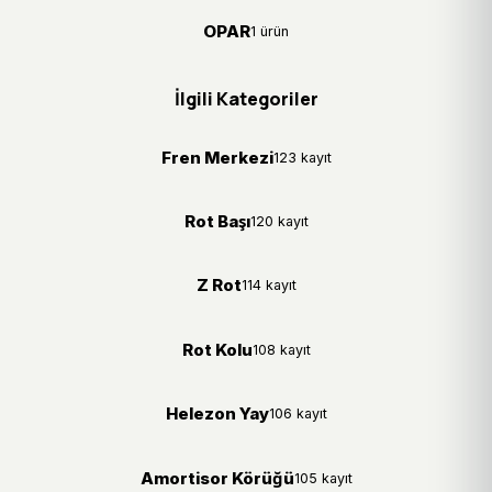
OPAR
1 ürün
İlgili Kategoriler
Fren Merkezi
123 kayıt
Rot Başı
120 kayıt
Z Rot
114 kayıt
Rot Kolu
108 kayıt
Helezon Yay
106 kayıt
Amortisor Körüğü
105 kayıt