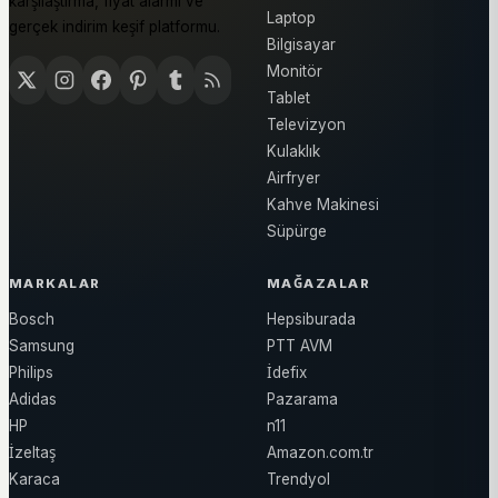
karşılaştırma, fiyat alarmı ve
Laptop
gerçek indirim keşif platformu.
Bilgisayar
Monitör
Tablet
Televizyon
Kulaklık
Airfryer
Kahve Makinesi
Süpürge
MARKALAR
MAĞAZALAR
Bosch
Hepsiburada
Samsung
PTT AVM
Philips
İdefix
Adidas
Pazarama
HP
n11
İzeltaş
Amazon.com.tr
Karaca
Trendyol