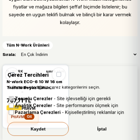
fiyatlar ve mağaza bilgileri şeffaf biçimde listelenir; bu
sayede en uygun teklifi bulmak ve bilinçli bir karar vermek
kolaylaşır.
Tüm N-Work Ürünleri
Sırala:
N-WORK
sınırlı stok
Çerez Tercihleri
N-Work ECO-6 10 W 16 cm
Kullanmak istediğiniz çerez kategorilerini seçin.
Trafolu Beyaz Sütun
Hoparlör
Zorunlu Çerezler
- Site işlevselliği için gerekli
767,71 TL
Analitik Çerezler
- Site performansını ölçmek için
PttAVM
Pazarlama Çerezleri
- Kişiselleştirilmiş reklamlar için
PttAVM
Git
Kaydet
İptal