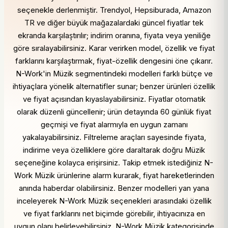
seçenekle derlenmiştir. Trendyol, Hepsiburada, Amazon
TR ve diğer büyük mağazalardaki güncel fiyatlar tek
ekranda karşılaştırılır; indirim oranına, fiyata veya yeniliğe
göre sıralayabilirsiniz. Karar verirken model, özellik ve fiyat
farklarını karşılaştırmak, fiyat-özellik dengesini öne çıkarır.
N-Work'in Müzik segmentindeki modelleri farklı bütçe ve
ihtiyaçlara yönelik alternatifler sunar; benzer ürünleri özellik
ve fiyat açısından kıyaslayabilirsiniz. Fiyatlar otomatik
olarak düzenli güncellenir; ürün detayında 60 günlük fiyat
geçmişi ve fiyat alarmıyla en uygun zamanı
yakalayabilirsiniz. Filtreleme araçları sayesinde fiyata,
indirime veya özelliklere göre daraltarak doğru Müzik
seçeneğine kolayca erişirsiniz. Takip etmek istediğiniz N-
Work Müzik ürünlerine alarm kurarak, fiyat hareketlerinden
anında haberdar olabilirsiniz. Benzer modelleri yan yana
inceleyerek N-Work Müzik seçenekleri arasındaki özellik
ve fiyat farklarını net biçimde görebilir, ihtiyacınıza en
uygun olanı belirleyebilirsiniz. N-Work Müzik kategorisinde