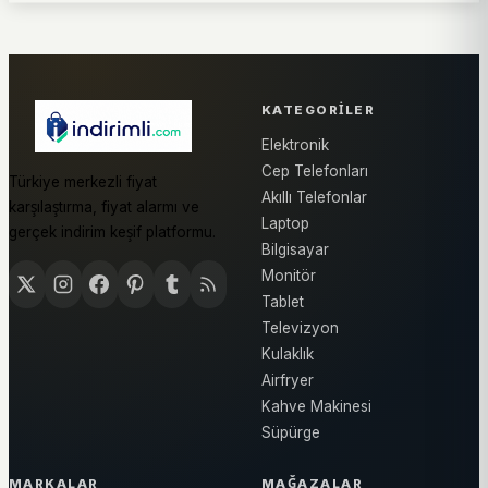
KATEGORILER
Elektronik
Cep Telefonları
Türkiye merkezli fiyat
Akıllı Telefonlar
karşılaştırma, fiyat alarmı ve
Laptop
gerçek indirim keşif platformu.
Bilgisayar
Monitör
Tablet
Televizyon
Kulaklık
Airfryer
Kahve Makinesi
Süpürge
MARKALAR
MAĞAZALAR