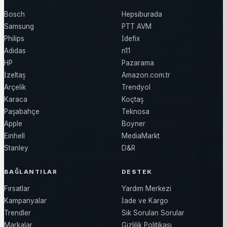
Bosch
Hepsiburada
Samsung
PTT AVM
Philips
İdefix
Adidas
n11
HP
Pazarama
İzeltaş
Amazon.com.tr
Arçelik
Trendyol
Karaca
Koçtaş
Paşabahçe
Teknosa
Apple
Boyner
Einhell
MediaMarkt
Stanley
D&R
BAĞLANTILAR
DESTEK
Fırsatlar
Yardım Merkezi
Kampanyalar
İade ve Kargo
Trendler
Sık Sorulan Sorular
Markalar
Gizlilik Politikası