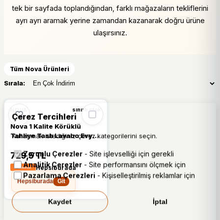
tek bir sayfada toplandığından, farklı mağazaların tekliflerini
ayrı ayrı aramak yerine zamandan kazanarak doğru ürüne
ulaşırsınız.
Tüm Nova Ürünleri
Sırala:
NOVA
sınırlı stok
Çerez Tercihleri
Nova 1 Kalite Körüklü
Tahliye Taslı Lavabo Evye
Kullanmak istediğiniz çerez kategorilerini seçin.
Sifonu Depolu Lavabo
Zorunlu Çerezler
- Site işlevselliği için gerekli
Evye Gider Borusu
729,5 TL
Analitik Çerezler
- Site performansını ölçmek için
Hepsiburada
Pazarlama Çerezleri
- Kişiselleştirilmiş reklamlar için
Hepsiburada
Git
Kaydet
İptal