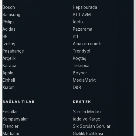
Bosch
Hepsiburada
Samsung
PTT AVM
Philips
İdefix
Adidas
Pazarama
HP
n11
İzeltaş
Amazon.com.tr
Paşabahçe
Trendyol
Arçelik
Koçtaş
Karaca
Teknosa
Apple
Boyner
Einhell
MediaMarkt
Xiaomi
D&R
BAĞLANTILAR
DESTEK
Fırsatlar
Yardım Merkezi
Kampanyalar
İade ve Kargo
Trendler
Sık Sorulan Sorular
Markalar
Gizlilik Politikası