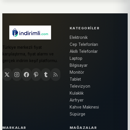
KATEGORILER
Elektronik
Cep Telefonları
Türkiye merkezli fiyat
Akıllı Telefonlar
karşılaştırma, fiyat alarmı ve
Laptop
gerçek indirim keşif platformu.
Bilgisayar
Monitör
Tablet
Televizyon
Kulaklık
Airfryer
Kahve Makinesi
Süpürge
MARKALAR
MAĞAZALAR