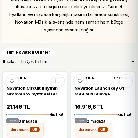
ihtiyacınıza en uygun olanı belirleyebilirsiniz. Güncel
fiyatların ve mağaza karşılaştırmasının bir arada sunulması,
Novation Müzik alışverişinde hem zaman hem bütçe
açısından avantaj sağlar.
Tüm Novation Ürünleri
Sırala:
%16
%16
NOVATION
NOVATION
stokta
sınırlı stok
Novation Circuit Rhythm
Novation Launchkey 61
Groovebox Synthesizer
MK4 Midi Klavye
21.146 TL
16.916,8 TL
dip fiyat
dip fiyat
3 mağaza
2 mağaza
doremusic
doremusic
Git
Git