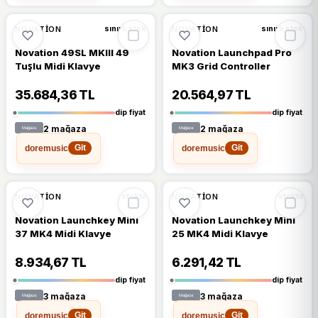
%16
%16
NOVATION
NOVATION
sınırlı stok
sınırlı stok
Novation 49SL MKIII 49
Novation Launchpad Pro
Tuşlu Midi Klavye
MK3 Grid Controller
35.684,36 TL
20.564,97 TL
dip fiyat
dip fiyat
2 mağaza
2 mağaza
doremusic
doremusic
Git
Git
🔥
%24 DÜŞTÜ
%24
%16
NOVATION
NOVATION
stokta
stokta
Novation Launchkey Mini
Novation Launchkey Mini
37 MK4 Midi Klavye
25 MK4 Midi Klavye
8.934,67 TL
6.291,42 TL
dip fiyat
dip fiyat
3 mağaza
3 mağaza
doremusic
doremusic
Git
Git