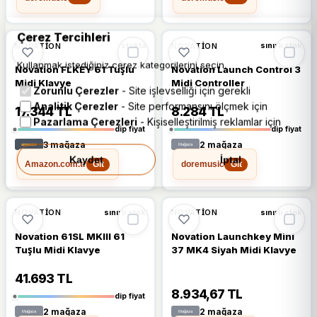
Çerez Tercihleri
%14
%13
NOVATION
NOVATION
stokta
sınırlı stok
Kullanmak istediğiniz çerez kategorilerini seçin.
Novation FLKEY 61 Tuşlu
Novation Launch Control 3
Midi Klavye
Midi Controller
Zorunlu Çerezler
- Site işlevselliği için gerekli
Analitik Çerezler
- Site performansını ölçmek için
17.344 TL
8.284 TL
Pazarlama Çerezleri
- Kişiselleştirilmiş reklamlar için
dip fiyat
dip fiyat
3 mağaza
2 mağaza
Kaydet
İptal
Amazon.com.tr
doremusic
Git
Git
🔥
%24 DÜŞTÜ
%13
%24
NOVATION
NOVATION
sınırlı stok
sınırlı stok
Novation 61SL MKIII 61
Novation Launchkey Mini
Tuşlu Midi Klavye
37 MK4 Siyah Midi Klavye
41.693 TL
8.934,67 TL
dip fiyat
2 mağaza
2 mağaza