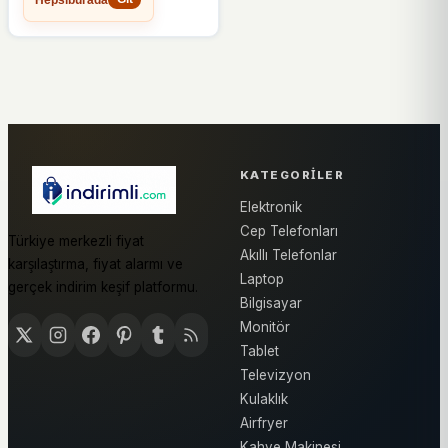
KATEGORILER
Elektronik
Cep Telefonları
Türkiye merkezli fiyat
Akıllı Telefonlar
karşılaştırma, fiyat alarmı ve
Laptop
gerçek indirim keşif platformu.
Bilgisayar
Monitör
Tablet
Televizyon
Kulaklık
Airfryer
Kahve Makinesi