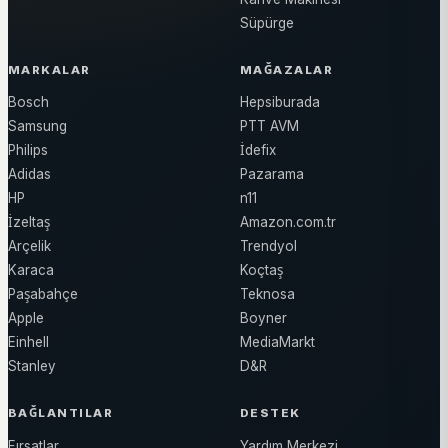
Süpürge
MARKALAR
MAĞAZALAR
Bosch
Hepsiburada
Samsung
PTT AVM
Philips
İdefix
Adidas
Pazarama
HP
n11
İzeltaş
Amazon.com.tr
Arçelik
Trendyol
Karaca
Koçtaş
Paşabahçe
Teknosa
Apple
Boyner
Einhell
MediaMarkt
Stanley
D&R
BAĞLANTILAR
DESTEK
Fırsatlar
Yardım Merkezi