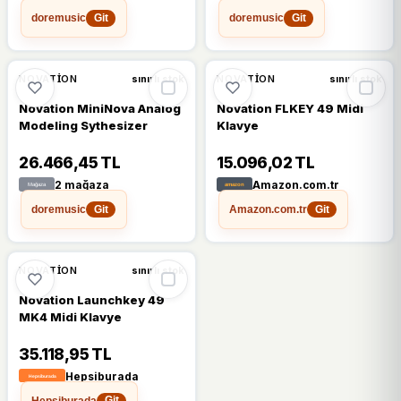
doremusic
doremusic
Git
Git
%16
NOVATION
NOVATION
sınırlı stok
sınırlı stok
Novation MiniNova Analog
Novation FLKEY 49 Midi
Modeling Sythesizer
Klavye
26.466,45 TL
15.096,02 TL
2 mağaza
Amazon.com.tr
doremusic
Amazon.com.tr
Git
Git
NOVATION
sınırlı stok
Novation Launchkey 49
MK4 Midi Klavye
35.118,95 TL
Hepsiburada
Hepsiburada
Git