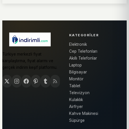
KATEGORILER
Elektronik
Cep Telefonları
Türkiye merkezli fiyat
Akıllı Telefonlar
karşılaştırma, fiyat alarmı ve
Laptop
gerçek indirim keşif platformu.
Bilgisayar
Monitör
Tablet
Televizyon
Kulaklık
Airfryer
Kahve Makinesi
Süpürge