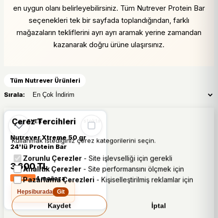
en uygun olanı belirleyebilirsiniz. Tüm Nutrever Protein Bar
seçenekleri tek bir sayfada toplandığından, farklı
mağazaların tekliflerini ayrı ayrı aramak yerine zamandan
kazanarak doğru ürüne ulaşırsınız.
Tüm Nutrever Ürünleri
Sırala:
Çerez Tercihleri
NUTREVER
stokta
Nutrever Xtreme 50 gr
Kullanmak istediğiniz çerez kategorilerini seçin.
24'lü Protein Bar
Zorunlu Çerezler
- Site işlevselliği için gerekli
3.600 TL
Analitik Çerezler
- Site performansını ölçmek için
4 mağaza
Pazarlama Çerezleri
- Kişiselleştirilmiş reklamlar için
Hepsiburada
Git
Kaydet
İptal