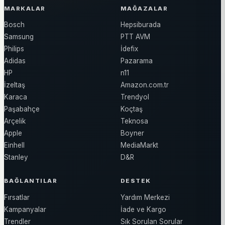
MARKALAR
MAĞAZALAR
Bosch
Hepsiburada
Samsung
PTT AVM
Philips
İdefix
Adidas
Pazarama
HP
n11
İzeltaş
Amazon.com.tr
Karaca
Trendyol
Paşabahçe
Koçtaş
Arçelik
Teknosa
Apple
Boyner
Einhell
MediaMarkt
Stanley
D&R
BAĞLANTILAR
DESTEK
Fırsatlar
Yardım Merkezi
Kampanyalar
İade ve Kargo
Trendler
Sık Sorulan Sorular