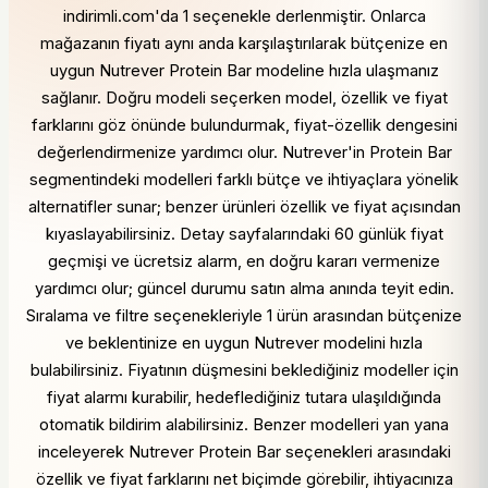
indirimli.com'da 1 seçenekle derlenmiştir. Onlarca
mağazanın fiyatı aynı anda karşılaştırılarak bütçenize en
uygun Nutrever Protein Bar modeline hızla ulaşmanız
sağlanır. Doğru modeli seçerken model, özellik ve fiyat
farklarını göz önünde bulundurmak, fiyat-özellik dengesini
değerlendirmenize yardımcı olur. Nutrever'in Protein Bar
segmentindeki modelleri farklı bütçe ve ihtiyaçlara yönelik
alternatifler sunar; benzer ürünleri özellik ve fiyat açısından
kıyaslayabilirsiniz. Detay sayfalarındaki 60 günlük fiyat
geçmişi ve ücretsiz alarm, en doğru kararı vermenize
yardımcı olur; güncel durumu satın alma anında teyit edin.
Sıralama ve filtre seçenekleriyle 1 ürün arasından bütçenize
ve beklentinize en uygun Nutrever modelini hızla
bulabilirsiniz. Fiyatının düşmesini beklediğiniz modeller için
fiyat alarmı kurabilir, hedeflediğiniz tutara ulaşıldığında
otomatik bildirim alabilirsiniz. Benzer modelleri yan yana
inceleyerek Nutrever Protein Bar seçenekleri arasındaki
özellik ve fiyat farklarını net biçimde görebilir, ihtiyacınıza