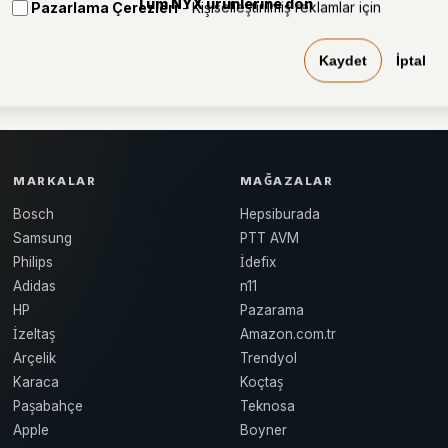
Tüm NYX ürünlerine dön
Pazarlama Çerezleri
- Kişiselleştirilmiş reklamlar için
Kaydet
İptal
MARKALAR
MAĞAZALAR
Bosch
Hepsiburada
Samsung
PTT AVM
Philips
İdefix
Adidas
n11
HP
Pazarama
İzeltaş
Amazon.com.tr
Arçelik
Trendyol
Karaca
Koçtaş
Paşabahçe
Teknosa
Apple
Boyner