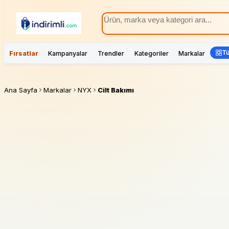
Tü
Fırsatlar
Kampanyalar
Trendler
Kategoriler
Markalar
Ana Sayfa
Markalar
NYX
Cilt Bakımı