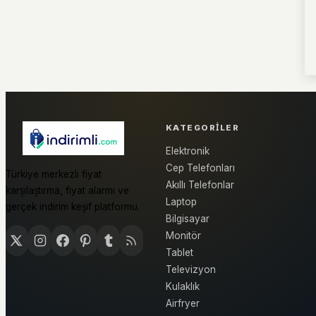
KATEGORILER
Elektronik
Cep Telefonları
Türkiye merkezli fiyat
Akıllı Telefonlar
karşılaştırma, fiyat alarmı ve
Laptop
gerçek indirim keşif platformu.
Bilgisayar
Monitör
Tablet
Televizyon
Kulaklık
Airfryer