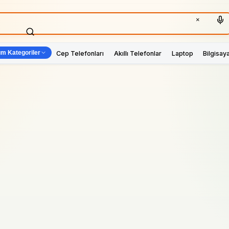
×
m Kategoriler
Cep Telefonları
Akıllı Telefonlar
Laptop
Bilgisay