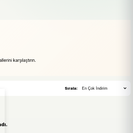
erini karşılaştırın.
Sırala:
dı.