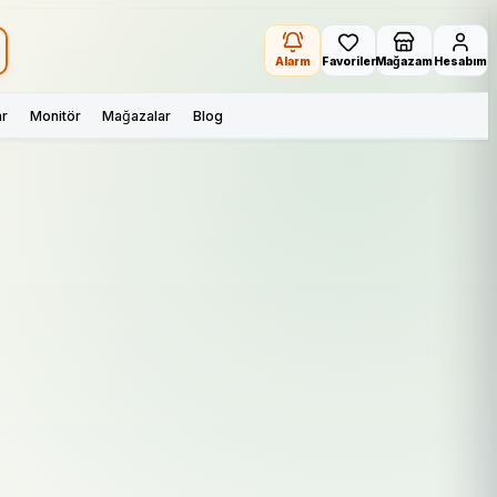
Alarm
Favoriler
Mağazam
Hesabım
ar
Monitör
Mağazalar
Blog