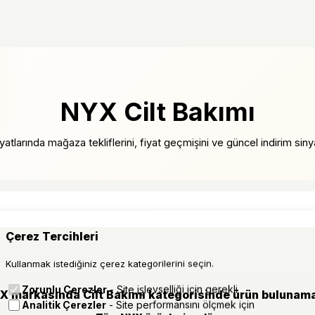
NYX Cilt Bakımı
atlarında mağaza tekliflerini, fiyat geçmişini ve güncel indirim sinyall
Çerez Tercihleri
Kullanmak istediğiniz çerez kategorilerini seçin.
Zorunlu Çerezler
- Site işlevselliği için gerekli
X markasında Cilt Bakımı kategorisinde ürün bulunama
Analitik Çerezler
- Site performansını ölçmek için