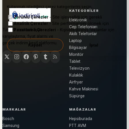
Kullanmak istediğiniz çerez kategorilerini seçin.
KATEGORILER
Zorunlu Çerezler
- Site işlevselliği için gerekli
Elektronik
Analitik Çerezler
- Site performansını ölçmek için
Cep Telefonları
Pazarlama Çerezleri
- Kişiselleştirilmiş reklamlar için
Türkiye merkezli fiyat
Akıllı Telefonlar
karşılaştırma, fiyat alarmı ve
Laptop
gerçek indirim keşif platformu.
Kaydet
İptal
Bilgisayar
Monitör
Tablet
Televizyon
Kulaklık
Airfryer
Kahve Makinesi
Süpürge
MARKALAR
MAĞAZALAR
Bosch
Hepsiburada
Samsung
PTT AVM