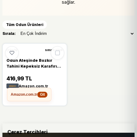
sağlar.
Tüm Odun Ürünleri
Sırala:
ODUN
sınırlı stok
Odun Ateşinde Bozkır
Tahini Kepeksiz Karafırın
Tahini 930g 2'li Paket
416,99 TL
Amazon.com.tr
Amazon.com.tr
Git
Çerez Tercihleri