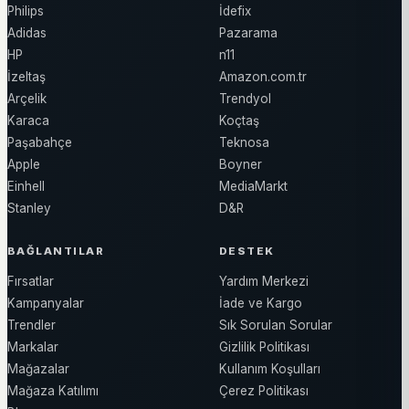
Philips
İdefix
Adidas
Pazarama
HP
n11
İzeltaş
Amazon.com.tr
Arçelik
Trendyol
Karaca
Koçtaş
Paşabahçe
Teknosa
Apple
Boyner
Einhell
MediaMarkt
Stanley
D&R
BAĞLANTILAR
DESTEK
Fırsatlar
Yardım Merkezi
Kampanyalar
İade ve Kargo
Trendler
Sık Sorulan Sorular
Markalar
Gizlilik Politikası
Mağazalar
Kullanım Koşulları
Mağaza Katılımı
Çerez Politikası