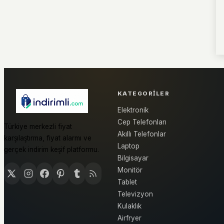
KATEGORILER
Elektronik
Cep Telefonları
Türkiye merkezli fiyat
Akıllı Telefonlar
karşılaştırma, fiyat alarmı ve
Laptop
gerçek indirim keşif platformu.
Bilgisayar
Monitör
Tablet
Televizyon
Kulaklık
Airfryer