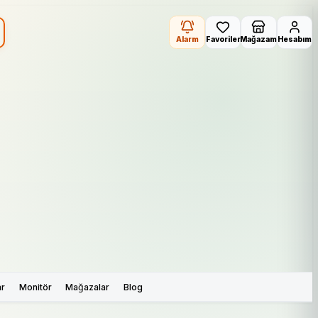
Alarm
Favoriler
Mağazam
Hesabım
ar
Monitör
Mağazalar
Blog