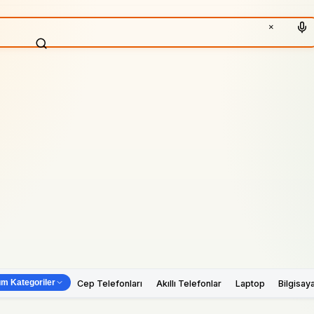
×
m Kategoriler
Cep Telefonları
Akıllı Telefonlar
Laptop
Bilgisay