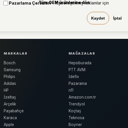
Tüm OEM ürünlerine dön
Pazarlama Çerezleri
- Kişiselleştirilmiş reklamlar için
Kaydet
İptal
MARKALAR
MAĞAZALAR
Bosch
Hepsiburada
Samsung
PTT AVM
Philips
İdefix
Adidas
Pazarama
HP
n11
İzeltaş
Amazon.com.tr
Arçelik
Trendyol
Paşabahçe
Koçtaş
Karaca
Teknosa
Apple
Boyner