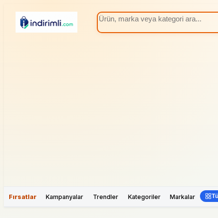
Tü
Fırsatlar
Kampanyalar
Trendler
Kategoriler
Markalar