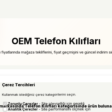
OEM Telefon Kılıfları
fiyatlarında mağaza tekliflerini, fiyat geçmişini ve güncel indirim siny
Çerez Tercihleri
Kullanmak istediğiniz çerez kategorilerini seçin.
Zorunlu Çerezler
- Site işlevselliği için gerekli
arkasında Telefon Kılıfları kategorisinde ürün bulun
Analitik Çerezler
- Site performansını ölçmek için