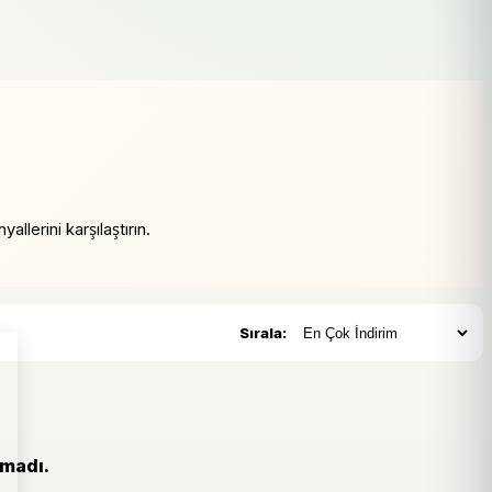
allerini karşılaştırın.
Sırala:
amadı.