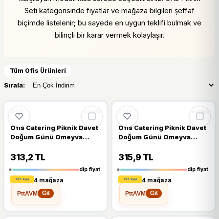
Seti kategorisinde fiyatlar ve mağaza bilgileri şeffaf
biçimde listelenir; bu sayede en uygun teklifi bulmak ve
bilinçli bir karar vermek kolaylaşır.
Tüm Ofis Ürünleri
Sırala:
🔥
%32 DÜŞTÜ
🔥
%31 DÜŞTÜ
%32
%31
OFIS
OFIS
stokta
stokta
Ofis Catering Piknik Davet
Ofis Catering Piknik Davet
Doğum Günü Omeyva
Doğum Günü Omeyva
Sofra Seti - 25 Kişilik
Sofra Seti - 25 Kişilik Krem
Pembe Tabak Bardak
Tabak Bardak Takımı
313,2 TL
315,9 TL
Takımı
dip fiyat
dip fiyat
4 mağaza
4 mağaza
PttAVM
PttAVM
Git
Git