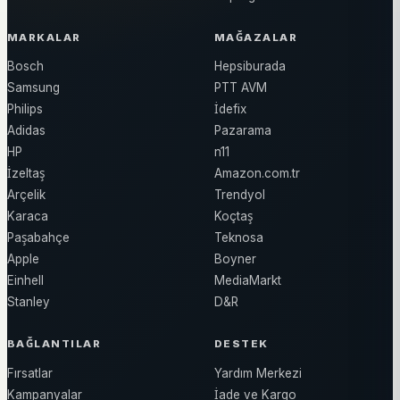
MARKALAR
MAĞAZALAR
Bosch
Hepsiburada
Samsung
PTT AVM
Philips
İdefix
Adidas
Pazarama
HP
n11
İzeltaş
Amazon.com.tr
Arçelik
Trendyol
Karaca
Koçtaş
Paşabahçe
Teknosa
Apple
Boyner
Einhell
MediaMarkt
Stanley
D&R
BAĞLANTILAR
DESTEK
Fırsatlar
Yardım Merkezi
Kampanyalar
İade ve Kargo