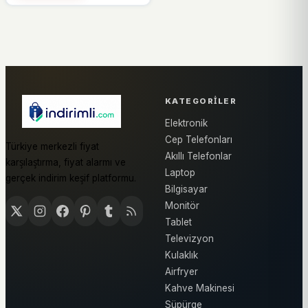
KATEGORILER
Elektronik
Cep Telefonları
Türkiye merkezli fiyat
Akıllı Telefonlar
karşılaştırma, fiyat alarmı ve
Laptop
gerçek indirim keşif platformu.
Bilgisayar
Monitör
Tablet
Televizyon
Kulaklık
Airfryer
Kahve Makinesi
Süpürge