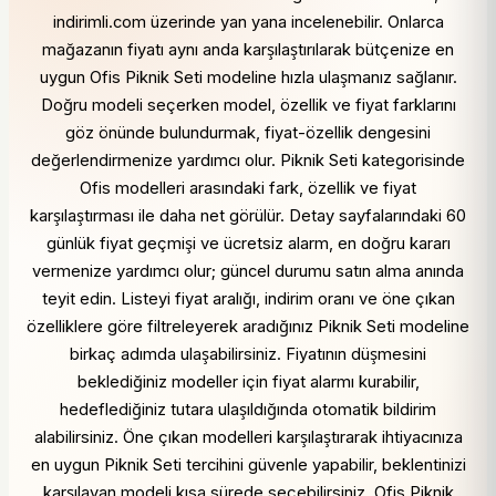
indirimli.com üzerinde yan yana incelenebilir. Onlarca
mağazanın fiyatı aynı anda karşılaştırılarak bütçenize en
uygun Ofis Piknik Seti modeline hızla ulaşmanız sağlanır.
Doğru modeli seçerken model, özellik ve fiyat farklarını
göz önünde bulundurmak, fiyat-özellik dengesini
değerlendirmenize yardımcı olur. Piknik Seti kategorisinde
Ofis modelleri arasındaki fark, özellik ve fiyat
karşılaştırması ile daha net görülür. Detay sayfalarındaki 60
günlük fiyat geçmişi ve ücretsiz alarm, en doğru kararı
vermenize yardımcı olur; güncel durumu satın alma anında
teyit edin. Listeyi fiyat aralığı, indirim oranı ve öne çıkan
özelliklere göre filtreleyerek aradığınız Piknik Seti modeline
birkaç adımda ulaşabilirsiniz. Fiyatının düşmesini
beklediğiniz modeller için fiyat alarmı kurabilir,
hedeflediğiniz tutara ulaşıldığında otomatik bildirim
alabilirsiniz. Öne çıkan modelleri karşılaştırarak ihtiyacınıza
en uygun Piknik Seti tercihini güvenle yapabilir, beklentinizi
karşılayan modeli kısa sürede seçebilirsiniz. Ofis Piknik