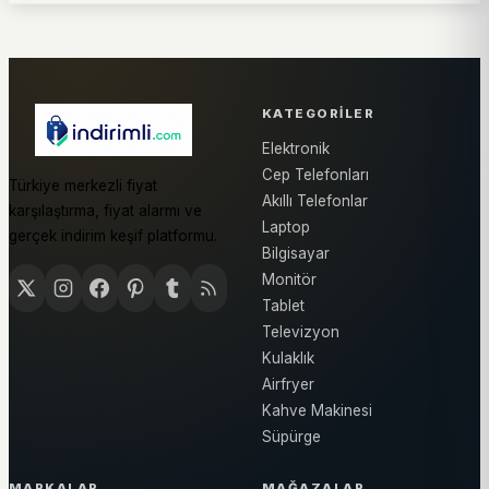
KATEGORILER
Elektronik
Cep Telefonları
Türkiye merkezli fiyat
Akıllı Telefonlar
karşılaştırma, fiyat alarmı ve
Laptop
gerçek indirim keşif platformu.
Bilgisayar
Monitör
Tablet
Televizyon
Kulaklık
Airfryer
Kahve Makinesi
Süpürge
MARKALAR
MAĞAZALAR