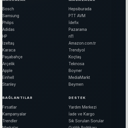
Bosch
Hepsiburada
Samsung
PTT AVM
Philips
İdefix
Adidas
Pazarama
HP
n11
İzeltaş
Amazon.com.tr
Karaca
Trendyol
Paşabahçe
Koçtaş
Arçelik
Teknosa
Apple
Boyner
Einhell
MediaMarkt
Stanley
Beymen
BAĞLANTILAR
DESTEK
Fırsatlar
Yardım Merkezi
Kampanyalar
İade ve Kargo
Trendler
Sık Sorulan Sorular
Markalar
Gizlilik Politikası