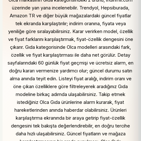
Olca markasının Gıda kategorisindeki 2 ürünü, indirimli.com
üzerinde yan yana incelenebilir. Trendyol, Hepsiburada,
Amazon TR ve diğer büyük mağazalardaki güncel fiyatlar
tek ekranda karşılaştırılır; indirim oranına, fiyata veya
yeniliğe göre sıralayabilirsiniz. Karar verirken model, özellik
ve fiyat farklarını karşılaştırmak, fiyat-özellik dengesini öne
çıkarır. Gıda kategorisinde Olca modelleri arasındaki fark,
özellik ve fiyat karşılaştırması ile daha net görülür. Detay
sayfalarındaki 60 günlük fiyat geçmişi ve ücretsiz alarm, en
doğru kararı vermenize yardımcı olur; güncel durumu satın
alma anında teyit edin. Listeyi fiyat aralığı, indirim oranı ve
öne çıkan özelliklere göre filtreleyerek aradığınız Gıda
modeline birkaç adımda ulaşabilirsiniz. Takip etmek
istediğiniz Olca Gıda ürünlerine alarm kurarak, fiyat
hareketlerinden anında haberdar olabilirsiniz. Ürünleri
karşılaştırma ekranında bir araya getirip fiyat-özellik
dengesini tek bakışta değerlendirebilir, en doğru tercihe
daha hızlı ulaşabilirsiniz. Güncel fiyatların ve mağaza