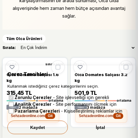
karşılaştırmasının bir arada sunulması, Olca Gıda
alışverişinde hem zaman hem bütçe açısından avantaj
sağlar.
Tüm Olca Ürünleri
Sırala:
%12
%16
OLCA
OLCA
sınırlı stok
stokta
Çerez Tercihleri
Olca Domates Salçası 1.6
Olca Domates Salçası 3.2
kg
kg
Kullanmak istediğiniz çerez kategorilerini seçin.
315,45 TL
501,9 TL
Zorunlu Çerezler
- Site işlevselliği için gerekli
ortalama
ortalama
Analitik Çerezler
- Site performansını ölçmek için
2 mağaza
3 mağaza
Pazarlama Çerezleri
- Kişiselleştirilmiş reklamlar için
Sehzadeonline.com
Sehzadeonline.com
Git
Git
Kaydet
İptal