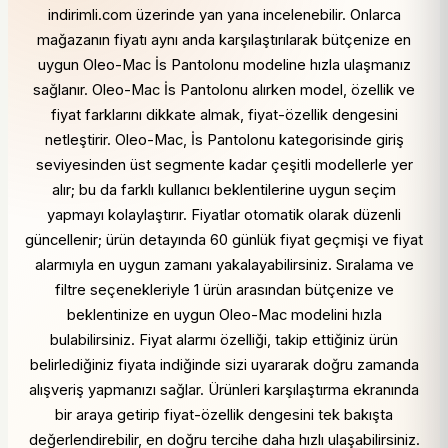
indirimli.com üzerinde yan yana incelenebilir. Onlarca
mağazanın fiyatı aynı anda karşılaştırılarak bütçenize en
uygun Oleo-Mac İs Pantolonu modeline hızla ulaşmanız
sağlanır. Oleo-Mac İs Pantolonu alırken model, özellik ve
fiyat farklarını dikkate almak, fiyat-özellik dengesini
netleştirir. Oleo-Mac, İs Pantolonu kategorisinde giriş
seviyesinden üst segmente kadar çeşitli modellerle yer
alır; bu da farklı kullanıcı beklentilerine uygun seçim
yapmayı kolaylaştırır. Fiyatlar otomatik olarak düzenli
güncellenir; ürün detayında 60 günlük fiyat geçmişi ve fiyat
alarmıyla en uygun zamanı yakalayabilirsiniz. Sıralama ve
filtre seçenekleriyle 1 ürün arasından bütçenize ve
beklentinize en uygun Oleo-Mac modelini hızla
bulabilirsiniz. Fiyat alarmı özelliği, takip ettiğiniz ürün
belirlediğiniz fiyata indiğinde sizi uyararak doğru zamanda
alışveriş yapmanızı sağlar. Ürünleri karşılaştırma ekranında
bir araya getirip fiyat-özellik dengesini tek bakışta
değerlendirebilir, en doğru tercihe daha hızlı ulaşabilirsiniz.