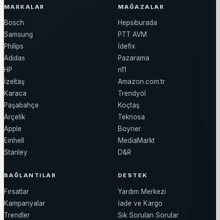
MARKALAR
MAĞAZALAR
Bosch
Hepsiburada
Samsung
PTT AVM
Philips
İdefix
Adidas
Pazarama
HP
n11
İzeltaş
Amazon.com.tr
Karaca
Trendyol
Paşabahçe
Koçtaş
Arçelik
Teknosa
Apple
Boyner
Einhell
MediaMarkt
Stanley
D&R
BAĞLANTILAR
DESTEK
Fırsatlar
Yardım Merkezi
Kampanyalar
İade ve Kargo
Trendler
Sık Sorulan Sorular