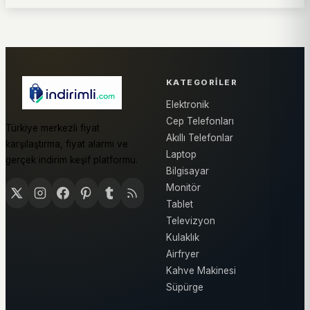
KATEGORILER
Elektronik
Cep Telefonları
Türkiye merkezli fiyat
Akıllı Telefonlar
karşılaştırma, fiyat alarmı ve
Laptop
gerçek indirim keşif platformu.
Bilgisayar
Monitör
Tablet
Televizyon
Kulaklık
Airfryer
Kahve Makinesi
Süpürge