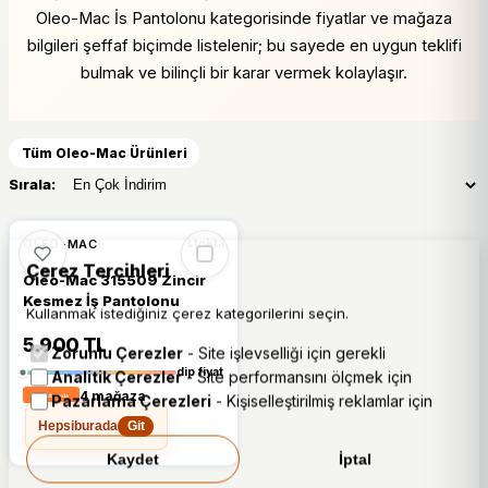
Oleo-Mac İs Pantolonu kategorisinde fiyatlar ve mağaza
bilgileri şeffaf biçimde listelenir; bu sayede en uygun teklifi
bulmak ve bilinçli bir karar vermek kolaylaşır.
Tüm Oleo-Mac Ürünleri
Sırala:
%12
OLEO-MAC
stokta
Çerez Tercihleri
Oleo-Mac 315509 Zincir
Kesmez İş Pantolonu
Kullanmak istediğiniz çerez kategorilerini seçin.
5.900 TL
Zorunlu Çerezler
- Site işlevselliği için gerekli
dip fiyat
Analitik Çerezler
- Site performansını ölçmek için
4 mağaza
Pazarlama Çerezleri
- Kişiselleştirilmiş reklamlar için
Hepsiburada
Git
Kaydet
İptal