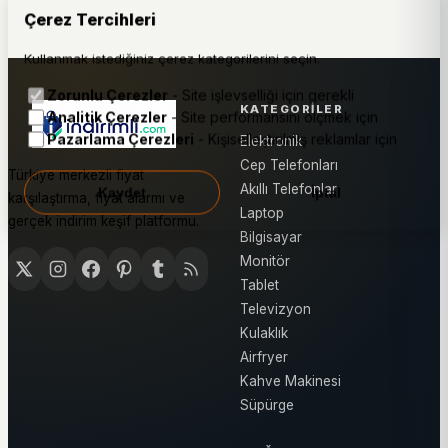
Çerez Tercihleri
Kullanmak istediğiniz çerez kategorilerini seçin.
Zorunlu Çerezler
- Site işlevselliği için gerekli
KATEGORILER
Analitik Çerezler
- Site performansını ölçmek için
Pazarlama Çerezleri
- Kişiselleştirilmiş reklamlar için
Elektronik
Cep Telefonları
Türkiye merkezli fiyat
Akıllı Telefonlar
Kaydet
İptal
karşılaştırma, fiyat alarmı ve
Laptop
gerçek indirim keşif platformu.
Bilgisayar
Monitör
Tablet
Televizyon
Kulaklık
Airfryer
Kahve Makinesi
Süpürge