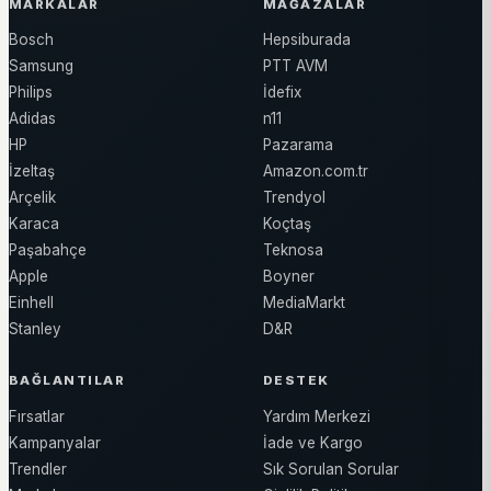
MARKALAR
MAĞAZALAR
Bosch
Hepsiburada
Samsung
PTT AVM
Philips
İdefix
Adidas
n11
HP
Pazarama
İzeltaş
Amazon.com.tr
Arçelik
Trendyol
Karaca
Koçtaş
Paşabahçe
Teknosa
Apple
Boyner
Einhell
MediaMarkt
Stanley
D&R
BAĞLANTILAR
DESTEK
Fırsatlar
Yardım Merkezi
Kampanyalar
İade ve Kargo
Trendler
Sık Sorulan Sorular