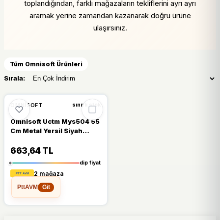
toplandığından, farklı mağazaların tekliflerini ayrı ayrı
aramak yerine zamandan kazanarak doğru ürüne
ulaşırsınız.
Tüm Omnisoft Ürünleri
Sırala:
%10
OMNISOFT
sınırlı stok
Omnisoft Uctm Mys504 55
Cm Metal Yersil Siyah
Lastik
663,64 TL
dip fiyat
2 mağaza
PttAVM
Git