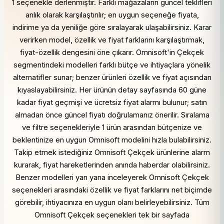
1 seçenekle derlenmiştir. Farklı mağazaların güncel teklifleri
anlık olarak karşılaştırılır; en uygun seçeneğe fiyata,
indirime ya da yeniliğe göre sıralayarak ulaşabilirsiniz. Karar
verirken model, özellik ve fiyat farklarını karşılaştırmak,
fiyat-özellik dengesini öne çıkarır. Omnisoft'in Çekçek
segmentindeki modelleri farklı bütçe ve ihtiyaçlara yönelik
alternatifler sunar; benzer ürünleri özellik ve fiyat açısından
kıyaslayabilirsiniz. Her ürünün detay sayfasında 60 güne
kadar fiyat geçmişi ve ücretsiz fiyat alarmı bulunur; satın
almadan önce güncel fiyatı doğrulamanız önerilir. Sıralama
ve filtre seçenekleriyle 1 ürün arasından bütçenize ve
beklentinize en uygun Omnisoft modelini hızla bulabilirsiniz.
Takip etmek istediğiniz Omnisoft Çekçek ürünlerine alarm
kurarak, fiyat hareketlerinden anında haberdar olabilirsiniz.
Benzer modelleri yan yana inceleyerek Omnisoft Çekçek
seçenekleri arasındaki özellik ve fiyat farklarını net biçimde
görebilir, ihtiyacınıza en uygun olanı belirleyebilirsiniz. Tüm
Omnisoft Çekçek seçenekleri tek bir sayfada