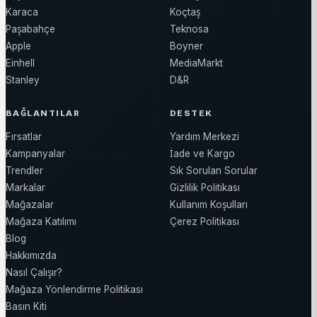
Karaca
Koçtaş
Paşabahçe
Teknosa
Apple
Boyner
Einhell
MediaMarkt
Stanley
D&R
BAĞLANTILAR
DESTEK
Fırsatlar
Yardım Merkezi
Kampanyalar
İade ve Kargo
Trendler
Sık Sorulan Sorular
Markalar
Gizlilik Politikası
Mağazalar
Kullanım Koşulları
Mağaza Katılımı
Çerez Politikası
Blog
Hakkımızda
Nasıl Çalışır?
Mağaza Yönlendirme Politikası
Basın Kiti