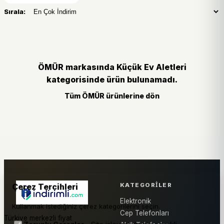
Sırala:
ÖMÜR markasında Küçük Ev Aletleri
kategorisinde ürün bulunamadı.
Tüm ÖMÜR ürünlerine dön
KATEGORILER
Çerez Tercihleri
Elektronik
Kullanmak istediğiniz çerez kategorilerini seçin.
Cep Telefonları
Türkiye merkezli fiyat