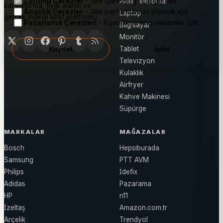
Zorunlu Çerezler
- Site işlevselliği için gerekli
Akıllı Telefonlar
karşılaştırma, fiyat alarmı ve
Analitik Çerezler
- Site performansını ölçmek için
Laptop
gerçek indirim keşif platformu.
Pazarlama Çerezleri
- Kişiselleştirilmiş reklamlar için
Bilgisayar
Monitör
Tablet
Kaydet
İptal
Televizyon
Kulaklık
Airfryer
Kahve Makinesi
Süpürge
MARKALAR
MAĞAZALAR
Bosch
Hepsiburada
Samsung
PTT AVM
Philips
İdefix
Adidas
Pazarama
HP
n11
İzeltaş
Amazon.com.tr
Arçelik
Trendyol