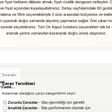
ve fiyat farklarını dikkate almak, fiyat-özellik dengesini netleştirir
ik ve fiyat açısından kıyaslayabilirsiniz. Detay sayfalarındaki 60 gü
ralama ve filtre seçenekleriyle 2 ürün arasından bütçenize ve beklen
e sizi uyararak doğru zamanda alışveriş yapmanızı sağlar. Öne çıkan m
a sürede seçebilirsiniz. Tüm On Kaput İzolatoru seçenekleri tek bir s
aramak yerine zamandan kazanarak doğru ürüne ulaşırsınız.
%69 DÜŞTÜ
sınırlı stok
Karşılaştır
esi
Çerez Tercihleri
w Caddy
0
Kullanmak istediğiniz çerez kategorilerini seçin.
Zorunlu Çerezler
- Site işlevselliği için gerekli
Analitik Çerezler
- Site performansını ölçmek için