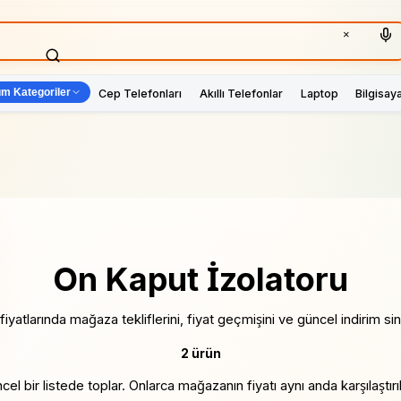
×
m Kategoriler
Cep Telefonları
Akıllı Telefonlar
Laptop
Bilgisay
On Kaput İzolatoru
yatlarında mağaza tekliflerini, fiyat geçmişini ve güncel indirim sinya
2 ürün
ncel bir listede toplar. Onlarca mağazanın fiyatı aynı anda karşılaşt