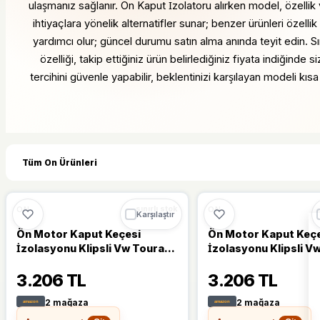
ulaşmanız sağlanır. On Kaput İzolatoru alırken model, özellik 
ihtiyaçlara yönelik alternatifler sunar; benzer ürünleri özell
yardımcı olur; güncel durumu satın alma anında teyit edin. Sı
özelliği, takip ettiğiniz ürün belirlediğiniz fiyata indiğind
tercihini güvenle yapabilir, beklentinizi karşılayan modeli kıs
Tüm On Ürünleri
🔥
%69 DÜŞTÜ
🔥
%69
%69
ON
ON
sınırlı stok
Karşılaştır
Ön Motor Kaput Keçesi
Ön Motor Kaput Keç
İzolasyonu Klipsli Vw Touran
İzolasyonu Klipsli V
Ile Uyumlu 2003-2006
Ile Uyumlu 2004-201
3.206 TL
3.206 TL
2 mağaza
2 mağaza