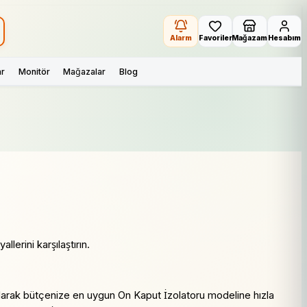
Alarm
Favoriler
Mağazam
Hesabım
ar
Monitör
Mağazalar
Blog
llerini karşılaştırın.
ırılarak bütçenize en uygun On Kaput İzolatoru modeline hızla