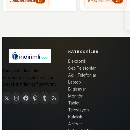
Amazon.com.tr
Amazon.com.tr
Git
Git
KATEGORILER
Elektronik
Cep Telefonları
Türkiye merkezli fiyat
Akıllı Telefonlar
karşılaştırma, fiyat alarmı ve
Laptop
gerçek indirim keşif platformu.
Bilgisayar
Monitör
Tablet
Televizyon
Kulaklık
Airfryer