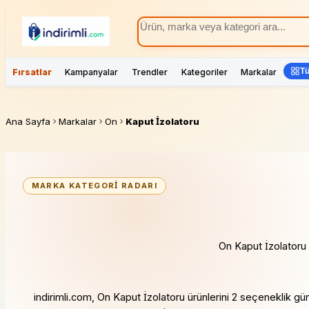
Tü
Fırsatlar
Kampanyalar
Trendler
Kategoriler
Markalar
Ana Sayfa
Markalar
On
Kaput İzolatoru
MARKA KATEGORI RADARI
On Kaput İzolatoru fi
indirimli.com, On Kaput İzolatoru ürünlerini 2 seçeneklik gü