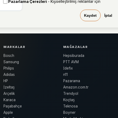
Pazarlama Çerezleri
- Kişiselleştirilmiş reklamlar için
Kaydet
İptal
MARKALAR
MAĞAZALAR
Bosch
Hepsiburada
Samsung
PTT AVM
Philips
İdefix
Adidas
n11
HP
Pazarama
İzeltaş
Amazon.com.tr
Arçelik
Trendyol
Karaca
Koçtaş
Paşabahçe
Teknosa
Apple
Boyner