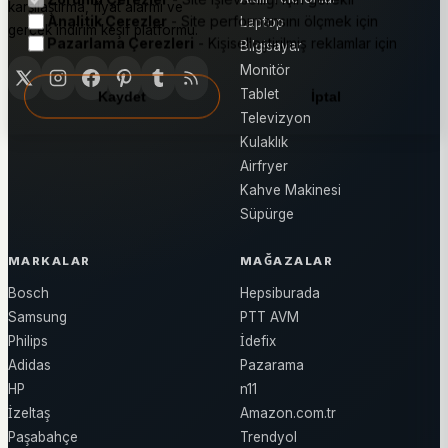
karşılaştırma, fiyat alarmı ve
Analitik Çerezler
- Site performansını ölçmek için
Laptop
gerçek indirim keşif platformu.
Pazarlama Çerezleri
- Kişiselleştirilmiş reklamlar için
Bilgisayar
Monitör
Tablet
Kaydet
İptal
Televizyon
Kulaklık
Airfryer
Kahve Makinesi
Süpürge
MARKALAR
MAĞAZALAR
Bosch
Hepsiburada
Samsung
PTT AVM
Philips
İdefix
Adidas
Pazarama
HP
n11
İzeltaş
Amazon.com.tr
Paşabahçe
Trendyol