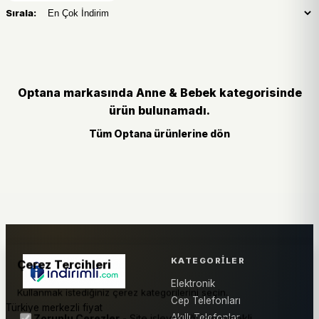
Sırala:
Optana markasında Anne & Bebek kategorisinde
ürün bulunamadı.
Tüm Optana ürünlerine dön
KATEGORILER
Çerez Tercihleri
Elektronik
Kullanmak istediğiniz çerez kategorilerini seçin.
Cep Telefonları
Türkiye merkezli fiyat
Akıllı Telefonlar
Zorunlu Çerezler
- Site işlevselliği için gerekli