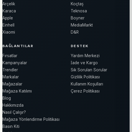
Arçelik
Koçtaş
Karaca
Teknosa
Apple
Boyner
Einhell
MediaMarkt
Xiaomi
D&R
BAĞLANTILAR
DESTEK
Fırsatlar
Yardım Merkezi
Kampanyalar
İade ve Kargo
Trendler
Sık Sorulan Sorular
Markalar
Gizlilik Politikası
Mağazalar
Kullanım Koşulları
Mağaza Katılımı
Çerez Politikası
Blog
Hakkımızda
Nasıl Çalışır?
Mağaza Yönlendirme Politikası
Basın Kiti