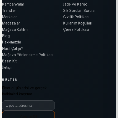
Kampanyalar
İade ve Kargo
Trendler
Sık Sorulan Sorular
Markalar
Gizlilik Politikası
Mağazalar
Kullanım Koşulları
Mağaza Katılımı
Çerez Politikası
Blog
Hakkımızda
Nasıl Çalışır?
Mağaza Yönlendirme Politikası
Basın Kiti
İletişim
BÜLTEN
Fiyat düşüşlerini ve gerçek
indirimleri kaçırma.
Bülten e-posta adresiniz
Abone Ol