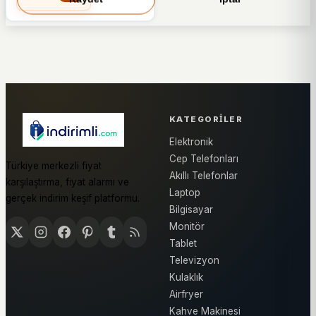
KATEGORILER
Elektronik
Cep Telefonları
Türkiye merkezli fiyat
Akıllı Telefonlar
karşılaştırma, fiyat alarmı ve
Laptop
gerçek indirim keşif platformu.
Bilgisayar
Monitör
Tablet
Televizyon
Kulaklık
Airfryer
Kahve Makinesi