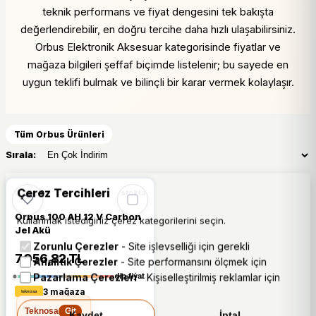
teknik performans ve fiyat dengesini tek bakışta
değerlendirebilir, en doğru tercihe daha hızlı ulaşabilirsiniz.
Orbus Elektronik Aksesuar kategorisinde fiyatlar ve
mağaza bilgileri şeffaf biçimde listelenir; bu sayede en
uygun teklifi bulmak ve bilinçli bir karar vermek kolaylaşır.
Tüm Orbus Ürünleri
Sırala:
Çerez Tercihleri
🔥
%29 DÜŞTÜ
%29
ORBUS
stokta
Orbus 100 AH 12 V Carbon
Kullanmak istediğiniz çerez kategorilerini seçin.
Jel Akü
Zorunlu Çerezler
- Site işlevselliği için gerekli
7.056,82 TL
Analitik Çerezler
- Site performansını ölçmek için
Pazarlama Çerezleri
- Kişiselleştirilmiş reklamlar için
dip fiyat
3 mağaza
Teknosa
Git
Kaydet
İptal