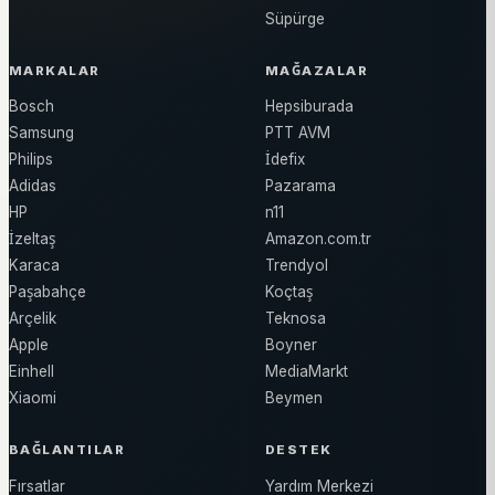
Süpürge
MARKALAR
MAĞAZALAR
Bosch
Hepsiburada
Samsung
PTT AVM
Philips
İdefix
Adidas
Pazarama
HP
n11
İzeltaş
Amazon.com.tr
Karaca
Trendyol
Paşabahçe
Koçtaş
Arçelik
Teknosa
Apple
Boyner
Einhell
MediaMarkt
Xiaomi
Beymen
BAĞLANTILAR
DESTEK
Fırsatlar
Yardım Merkezi