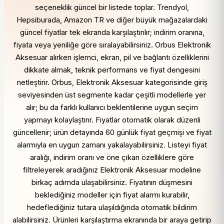
seçeneklik güncel bir listede toplar. Trendyol,
Hepsiburada, Amazon TR ve diğer büyük mağazalardaki
güncel fiyatlar tek ekranda karşılaştırılır; indirim oranına,
fiyata veya yeniliğe göre sıralayabilirsiniz. Orbus Elektronik
Aksesuar alırken işlemci, ekran, pil ve bağlantı özelliklerini
dikkate almak, teknik performans ve fiyat dengesini
netleştirir. Orbus, Elektronik Aksesuar kategorisinde giriş
seviyesinden üst segmente kadar çeşitli modellerle yer
alır; bu da farklı kullanıcı beklentilerine uygun seçim
yapmayı kolaylaştırır. Fiyatlar otomatik olarak düzenli
güncellenir; ürün detayında 60 günlük fiyat geçmişi ve fiyat
alarmıyla en uygun zamanı yakalayabilirsiniz. Listeyi fiyat
aralığı, indirim oranı ve öne çıkan özelliklere göre
filtreleyerek aradığınız Elektronik Aksesuar modeline
birkaç adımda ulaşabilirsiniz. Fiyatının düşmesini
beklediğiniz modeller için fiyat alarmı kurabilir,
hedeflediğiniz tutara ulaşıldığında otomatik bildirim
alabilirsiniz. Ürünleri karşılaştırma ekranında bir araya getirip