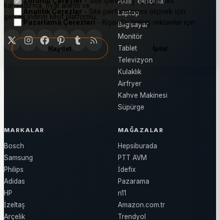
Zorunlu Çerezler
- Site işlevselliği için gerekli
Akıllı Telefonlar
karşılaştırma, fiyat alarmı ve
Analitik Çerezler
- Site performansını ölçmek için
Laptop
gerçek indirim keşif platformu.
Pazarlama Çerezleri
- Kişiselleştirilmiş reklamlar için
Bilgisayar
Monitör
Tablet
Kaydet
İptal
Televizyon
Kulaklık
Airfryer
Kahve Makinesi
Süpürge
MARKALAR
MAĞAZALAR
Bosch
Hepsiburada
Samsung
PTT AVM
Philips
İdefix
Adidas
Pazarama
HP
n11
İzeltaş
Amazon.com.tr
Arçelik
Trendyol