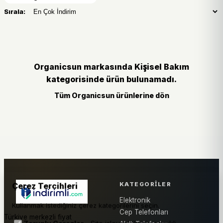
Sırala:
Organicsun markasında Kişisel Bakım
kategorisinde ürün bulunamadı.
Tüm Organicsun ürünlerine dön
KATEGORILER
Çerez Tercihleri
Elektronik
Kullanmak istediğiniz çerez kategorilerini seçin.
Cep Telefonları
Türkiye merkezli fiyat