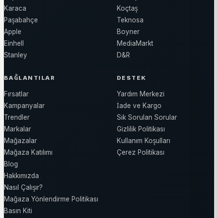
Karaca
Koçtaş
Paşabahçe
Teknosa
Apple
Boyner
Einhell
MediaMarkt
Stanley
D&R
BAĞLANTILAR
DESTEK
Fırsatlar
Yardım Merkezi
Kampanyalar
İade ve Kargo
Trendler
Sık Sorulan Sorular
Markalar
Gizlilik Politikası
Mağazalar
Kullanım Koşulları
Mağaza Katılımı
Çerez Politikası
Blog
Hakkımızda
Nasıl Çalışır?
Mağaza Yönlendirme Politikası
Basın Kiti