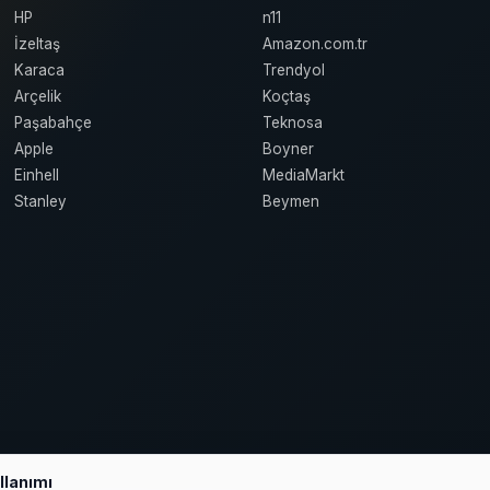
HP
n11
İzeltaş
Amazon.com.tr
Karaca
Trendyol
Arçelik
Koçtaş
Paşabahçe
Teknosa
Apple
Boyner
Einhell
MediaMarkt
Stanley
Beymen
llanımı