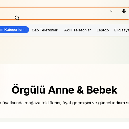
×
m Kategoriler
Cep Telefonları
Akıllı Telefonlar
Laptop
Bilgisay
Örgülü Anne & Bebek
yatlarında mağaza tekliflerini, fiyat geçmişini ve güncel indirim siny