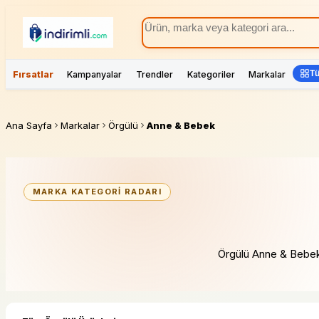
Tü
Fırsatlar
Kampanyalar
Trendler
Kategoriler
Markalar
Ana Sayfa
Markalar
Örgülü
Anne & Bebek
MARKA KATEGORI RADARI
Örgülü Anne & Bebek fi