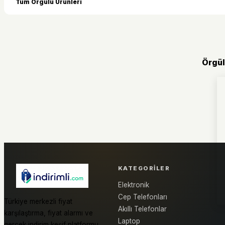
Tüm Örgülü Ürünleri
Örgül
KATEGORILER
Elektronik
Cep Telefonları
Türkiye merkezli fiyat
Akıllı Telefonlar
karşılaştırma, fiyat alarmı ve
Laptop
gerçek indirim keşif platformu.