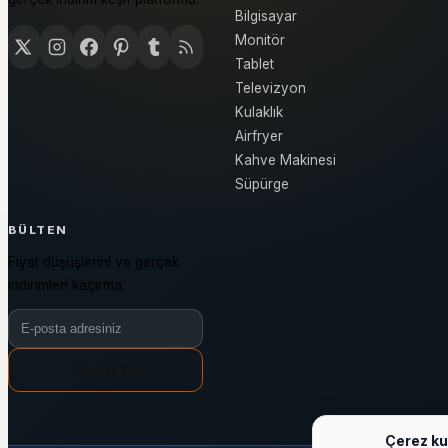
Bilgisayar
Monitör
Tablet
Televizyon
Kulaklık
Airfryer
Kahve Makinesi
Süpürge
BÜLTEN
Fiyat düşüşlerini ve gerçek
indirimleri kaçırma.
Bülten e-posta adresiniz
Abone Ol
Çerez ku