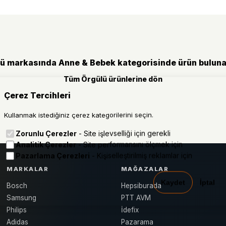
ü markasında Anne & Bebek kategorisinde ürün bulun
Tüm Örgülü ürünlerine dön
Çerez Tercihleri
Kullanmak istediğiniz çerez kategorilerini seçin.
Zorunlu Çerezler
- Site işlevselliği için gerekli
Analitik Çerezler
- Site performansını ölçmek için
Pazarlama Çerezleri
- Kişiselleştirilmiş reklamlar için
MARKALAR
MAĞAZALAR
Kaydet
İptal
Bosch
Hepsiburada
Samsung
PTT AVM
Philips
İdefix
Adidas
Pazarama