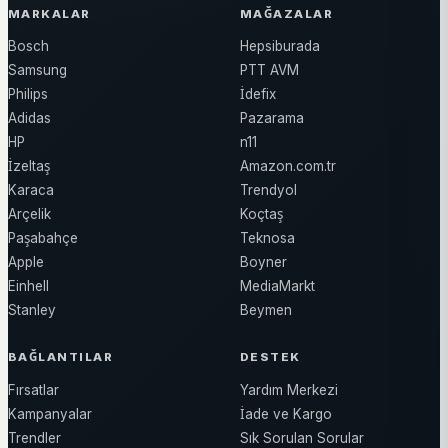
MARKALAR
MAĞAZALAR
Bosch
Hepsiburada
Samsung
PTT AVM
Philips
İdefix
Adidas
Pazarama
HP
n11
İzeltaş
Amazon.com.tr
Karaca
Trendyol
Arçelik
Koçtaş
Paşabahçe
Teknosa
Apple
Boyner
Einhell
MediaMarkt
Stanley
Beymen
BAĞLANTILAR
DESTEK
Fırsatlar
Yardım Merkezi
Kampanyalar
İade ve Kargo
Trendler
Sık Sorulan Sorular