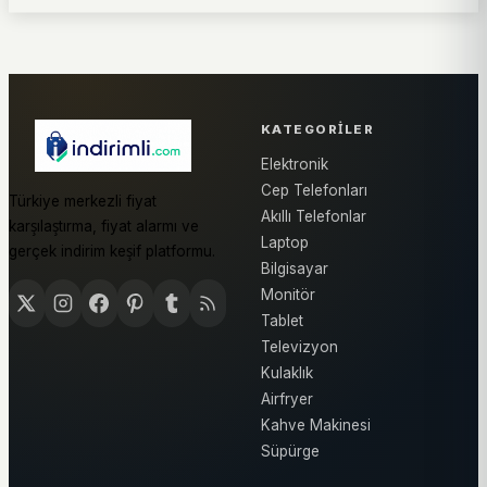
KATEGORILER
Elektronik
Cep Telefonları
Türkiye merkezli fiyat
Akıllı Telefonlar
karşılaştırma, fiyat alarmı ve
Laptop
gerçek indirim keşif platformu.
Bilgisayar
Monitör
Tablet
Televizyon
Kulaklık
Airfryer
Kahve Makinesi
Süpürge