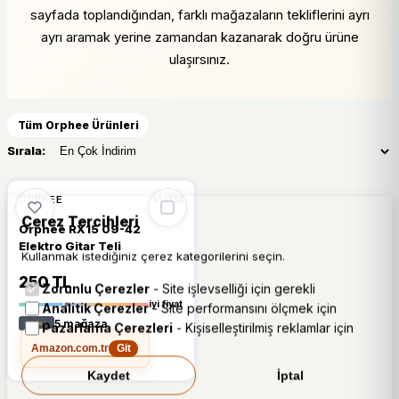
sayfada toplandığından, farklı mağazaların tekliflerini ayrı
ayrı aramak yerine zamandan kazanarak doğru ürüne
ulaşırsınız.
Tüm Orphee Ürünleri
Sırala:
🔥
%36 DÜŞTÜ
%36
ORPHEE
stokta
Çerez Tercihleri
Orphee RX15 09-42
Elektro Gitar Teli
Kullanmak istediğiniz çerez kategorilerini seçin.
250 TL
Zorunlu Çerezler
- Site işlevselliği için gerekli
iyi fiyat
Analitik Çerezler
- Site performansını ölçmek için
5 mağaza
Pazarlama Çerezleri
- Kişiselleştirilmiş reklamlar için
Amazon.com.tr
Git
Kaydet
İptal