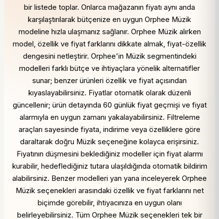
bir listede toplar. Onlarca mağazanın fiyatı aynı anda
karşılaştırılarak bütçenize en uygun Orphee Müzik
modeline hızla ulaşmanız sağlanır. Orphee Müzik alırken
model, özellik ve fiyat farklarını dikkate almak, fiyat-özellik
dengesini netleştirir. Orphee'in Müzik segmentindeki
modelleri farklı bütçe ve ihtiyaçlara yönelik alternatifler
sunar; benzer ürünleri özellik ve fiyat açısından
kıyaslayabilirsiniz. Fiyatlar otomatik olarak düzenli
güncellenir; ürün detayında 60 günlük fiyat geçmişi ve fiyat
alarmıyla en uygun zamanı yakalayabilirsiniz. Filtreleme
araçları sayesinde fiyata, indirime veya özelliklere göre
daraltarak doğru Müzik seçeneğine kolayca erişirsiniz.
Fiyatının düşmesini beklediğiniz modeller için fiyat alarmı
kurabilir, hedeflediğiniz tutara ulaşıldığında otomatik bildirim
alabilirsiniz. Benzer modelleri yan yana inceleyerek Orphee
Müzik seçenekleri arasındaki özellik ve fiyat farklarını net
biçimde görebilir, ihtiyacınıza en uygun olanı
belirleyebilirsiniz. Tüm Orphee Müzik seçenekleri tek bir