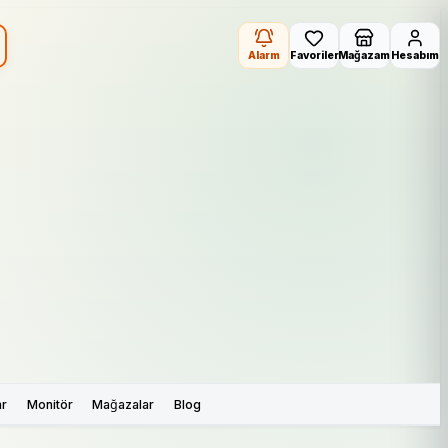
Alarm
Favoriler
Mağazam
Hesabım
ar
Monitör
Mağazalar
Blog