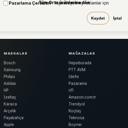
Tüm Orta ürünlerine dön
Pazarlama Çerezleri
- Kişiselleştirilmiş reklamlar için
Kaydet
İptal
MARKALAR
MAĞAZALAR
Bosch
Hepsiburada
Samsung
PTT AVM
Philips
İdefix
Adidas
Pazarama
HP
n11
İzeltaş
Amazon.com.tr
Karaca
Trendyol
Arçelik
Koçtaş
Paşabahçe
Teknosa
Apple
Boyner