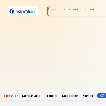
Tü
Fırsatlar
Kampanyalar
Trendler
Kategoriler
Markalar