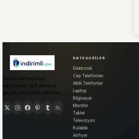
KATEGORILER
Elektronik
Cep Telefonları
Türkiye merkezli fiyat
Akıllı Telefonlar
karşılaştırma, fiyat alarmı ve
Laptop
gerçek indirim keşif platformu.
Bilgisayar
Monitör
Tablet
Televizyon
Kulaklık
Airfryer