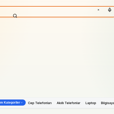
×
m Kategoriler
Cep Telefonları
Akıllı Telefonlar
Laptop
Bilgisay