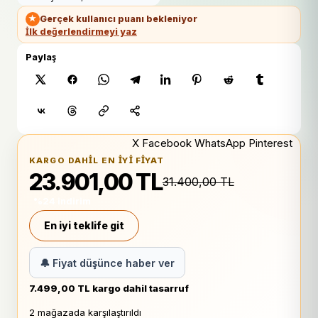
★
Gerçek kullanıcı puanı bekleniyor
İlk değerlendirmeyi yaz
Paylaş
X
Facebook
WhatsApp
Pinterest
KARGO DAHIL EN IYI FIYAT
23.901,00 TL
31.400,00 TL
%24 indirim
En iyi teklife git
🔔 Fiyat düşünce haber ver
7.499,00 TL kargo dahil tasarruf
2 mağazada karşılaştırıldı