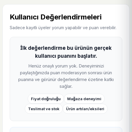
Bosch SMS4IKW51T 5 Programlı Bulaşık Makinesi için
Kullanıcı Değerlendirmeleri
karar verirken yalnızca ilk görünen etikete bakmak yerine
fiyat araması, kampanya sayfası ve benzer ürün
Sadece kayıtlı üyeler yorum yapabilir ve puan verebilir.
bağlantıları birlikte kontrol edilmelidir. İndirimli üzerinde
Bosch SMS4IKW51T 5 Programlı Bulaşık Makinesi
İlk değerlendirme bu ürünün gerçek
arama sonuçları
,
güncel fırsatlar
ve
kampanya
kullanıcı puanını başlatır.
listesi
aynı alışveriş niyetini farklı açılardan doğrulamaya
yardımcı olur. Böylece kullanıcı hem ürünün mevcut
Henüz onaylı yorum yok. Deneyiminizi
paylaştığınızda puan moderasyon sonrası ürün
tekliflerini hem de yakın alternatiflerini tek sayfa akışı
puanına ve görünür değerlendirme özetine katkı
içinde karşılaştırabilir; bu yapı SEO, AEO ve AI cevap
sağlar.
görünürlüğü için doğal, kullanıcı odaklı iç linkleme sağlar.
Fiyat doğruluğu
Mağaza deneyimi
Teslimat ve stok
Ürün artıları/eksileri