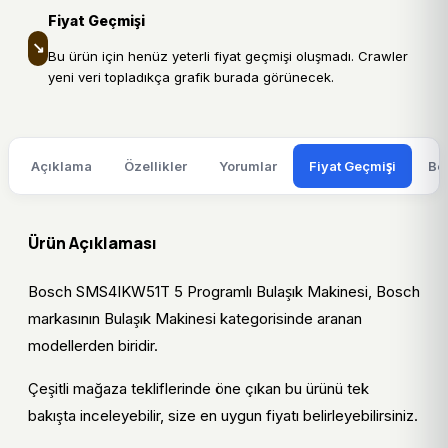
Fiyat Geçmişi
↘
Bu ürün için henüz yeterli fiyat geçmişi oluşmadı. Crawler
yeni veri topladıkça grafik burada görünecek.
Açıklama
Özellikler
Yorumlar
Fiyat Geçmişi
Be
Ürün Açıklaması
Bosch SMS4IKW51T 5 Programlı Bulaşık Makinesi, Bosch
markasının Bulaşık Makinesi kategorisinde aranan
modellerden biridir.
Çeşitli mağaza tekliflerinde öne çıkan bu ürünü tek
bakışta inceleyebilir, size en uygun fiyatı belirleyebilirsiniz.