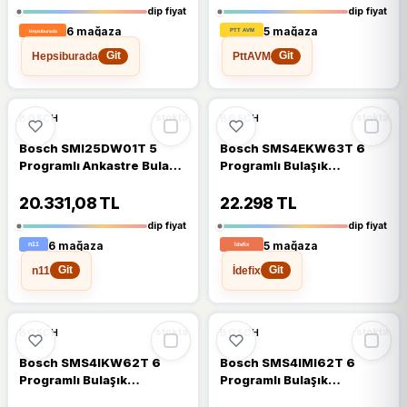
dip fiyat
dip fiyat
6 mağaza
5 mağaza
Hepsiburada
PttAVM
Git
Git
%11
%11
BOSCH
BOSCH
stokta
stokta
Bosch SMI25DW01T 5
Bosch SMS4EKW63T 6
Programlı Ankastre Bulaşık
Programlı Bulaşık
Makinesi
Makinesi
20.331,08 TL
22.298 TL
dip fiyat
dip fiyat
6 mağaza
5 mağaza
n11
İdefix
Git
Git
%15
%16
BOSCH
BOSCH
stokta
stokta
Bosch SMS4IKW62T 6
Bosch SMS4IMI62T 6
Programlı Bulaşık
Programlı Bulaşık
Makinesi
Makinesi