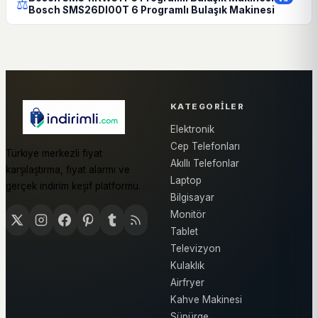
⚖
Bosch SMS26DI00T 6 Programlı Bulaşık Makinesi
KATEGORILER
Elektronik
Cep Telefonları
Türkiye merkezli fiyat
Akıllı Telefonlar
karşılaştırma, fiyat alarmı ve
Laptop
gerçek indirim keşif platformu.
Bilgisayar
Monitör
Tablet
Televizyon
Kulaklık
Airfryer
Kahve Makinesi
Süpürge