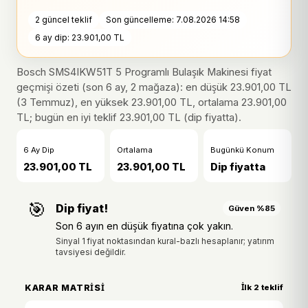
2 güncel teklif
Son güncelleme: 7.08.2026 14:58
6 ay dip: 23.901,00 TL
Bosch SMS4IKW51T 5 Programlı Bulaşık Makinesi fiyat
geçmişi özeti (son 6 ay, 2 mağaza): en düşük 23.901,00 TL
(3 Temmuz), en yüksek 23.901,00 TL, ortalama 23.901,00
TL; bugün en iyi teklif 23.901,00 TL (dip fiyatta).
6 Ay Dip
Ortalama
Bugünkü Konum
23.901,00 TL
23.901,00 TL
Dip fiyatta
🎯
Dip fiyat!
Güven %85
Son 6 ayın en düşük fiyatına çok yakın.
Sinyal 1 fiyat noktasından kural-bazlı hesaplanır; yatırım
tavsiyesi değildir.
KARAR MATRISI
İlk 2 teklif