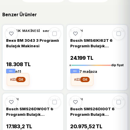
Benzer Ürünler
🔥
%35 DÜŞTÜ
%35
BULAŞIK MAKINESI
BOSCH
sınırlı stok
stokta
Beko BM 3043 3 Programlı
Bosch SMS4IKI62T 6
Bulaşık Makinesi
Programlı Bulaşık
Makinesi
24.199 TL
18.308 TL
dip fiyat
n11
7 mağaza
n11
n11
Git
Git
%16
%14
BOSCH
BOSCH
stokta
stokta
Bosch SMS26DW00T 6
Bosch SMS26DI00T 6
Programlı Bulaşık
Programlı Bulaşık
Makinesi
Makinesi
17.183,2 TL
20.975,52 TL