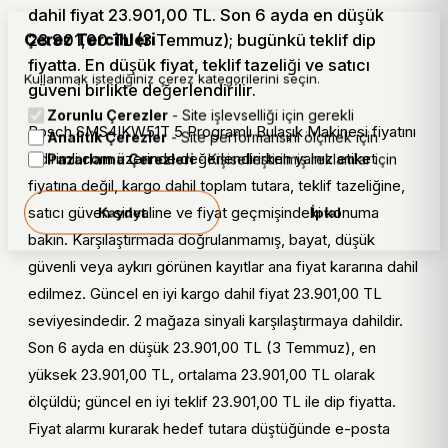
dahil fiyat 23.901,00 TL. Son 6 ayda en düşük
Çerez Tercihleri
23.901,00 TL (3 Temmuz); bugünkü teklif dip
Karar notları
fiyatta. En düşük fiyat, teklif tazeliği ve satıcı
Bosch SMS4IKW51T 5 Programlı Bulaşık Makinesi için
Kullanmak istediğiniz çerez kategorilerini seçin.
güveni birlikte değerlendirilir.
fiyatı kargo dahil toplam tutarla karşılaştırın.
Zorunlu Çerezler
- Site işlevselliği için gerekli
Bosch SMS4IKW51T 5 Programlı Bulaşık Makinesi fiyatını
Fiyat geçmişi varsa bugünkü teklifin dip seviyeye
Analitik Çerezler
- Site performansını ölçmek için
yakın olup olmadığını kontrol edin.
indirimli.com üzerinde değerlendirirken yalnız etiket
Pazarlama Çerezleri
- Kişiselleştirilmiş reklamlar için
fiyatına değil, kargo dahil toplam tutara, teklif tazeliğine,
Mağaza bağlantısına geçmeden önce stok, teslimat
satıcı güven sinyaline ve fiyat geçmişindeki konuma
ve kampanya koşullarını doğrulayın.
Kaydet
İptal
bakın. Karşılaştırmada doğrulanmamış, bayat, düşük
Bosch SMS4IKW51T 5 Programlı Bulaşık
güvenli veya aykırı görünen kayıtlar ana fiyat kararına dahil
Makinesi kısa değerlendirme tablosu
edilmez. Güncel en iyi kargo dahil fiyat 23.901,00 TL
seviyesindedir. 2 mağaza sinyali karşılaştırmaya dahildir.
Kri
Bosch SMS4IKW51T 5 Programlı Bulaşık
Son 6 ayda en düşük 23.901,00 TL (3 Temmuz), en
ter
Makinesi için kontrol noktası
yüksek 23.901,00 TL, ortalama 23.901,00 TL olarak
Fiy
Bosch SMS4IKW51T 5 Programlı Bulaşık
ölçüldü; güncel en iyi teklif 23.901,00 TL ile dip fiyatta.
at
Makinesi için en düşük teklif, kargo dahil toplam
Fiyat alarmı kurarak hedef tutara düştüğünde e-posta