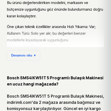
Bu ürünü değerlendirirken modelini, markasını ve
bütçenize uygunluğunu göz önünde bulundurmanız doğru
kararı kolaylaştırır.
Öne çıkan teknik özellikler arasında Hızlı Yıkama: Var;
Kullanım Türü: Solo yer alır; bu değerleri benzer
modellerle kıyaslayarak uygunluğunu
değerlendirebilirsiniz.
Devamını oku ▼
Fiyatlar ve teklifler düzenli güncellenir; en sağlıklı
karşılaştırma için güncel bilgiyi kontrol etmeniz önerilir.
Bu ürünün teknik özelliklerini benzer modellerle
Bosch SMS4IKW51T 5 Programlı Bulaşık Makinesi
karşılaştırırken fiyat geçmişi grafiğini inceleyebilir, geçmiş
en ucuz hangi mağazada?
düşüşleri ve dönemsel kampanyaları gözlemleyebilirsiniz.
Fiyat alarmı kurarak hedef fiyata ulaşıldığında otomatik
Bosch SMS4IKW51T 5 Programlı Bulaşık Makinesi,
bildirim almanız, bütçenizi aşmadan doğru anda alım
indirimli.com'da 2 mağaza arasında bağımsız ve
yapmanızı kolaylaştırır.
komisyonsuz karşılaştırılıyor. Güncel en iyi kargo