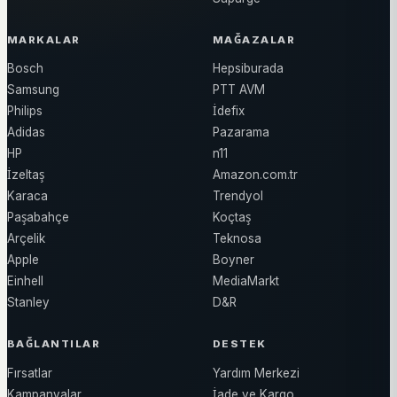
MARKALAR
MAĞAZALAR
Bosch
Hepsiburada
Samsung
PTT AVM
Philips
İdefix
Adidas
Pazarama
HP
n11
İzeltaş
Amazon.com.tr
Karaca
Trendyol
Paşabahçe
Koçtaş
Arçelik
Teknosa
Apple
Boyner
Einhell
MediaMarkt
Stanley
D&R
BAĞLANTILAR
DESTEK
Fırsatlar
Yardım Merkezi
Kampanyalar
İade ve Kargo