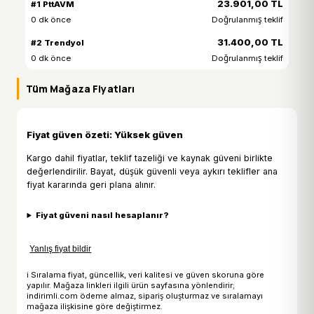
23.901,00 TL
#1 PttAVM
0 dk önce
Doğrulanmış teklif
31.400,00 TL
#2 Trendyol
0 dk önce
Doğrulanmış teklif
Tüm Mağaza Fiyatları
Fiyat güven özeti: Yüksek güven
Kargo dahil fiyatlar, teklif tazeliği ve kaynak güveni birlikte
değerlendirilir. Bayat, düşük güvenli veya aykırı teklifler ana
fiyat kararında geri plana alınır.
Fiyat güveni nasıl hesaplanır?
Yanlış fiyat bildir
ℹ Sıralama fiyat, güncellik, veri kalitesi ve güven skoruna göre
yapılır. Mağaza linkleri ilgili ürün sayfasına yönlendirir;
indirimli.com ödeme almaz, sipariş oluşturmaz ve sıralamayı
mağaza ilişkisine göre değiştirmez.