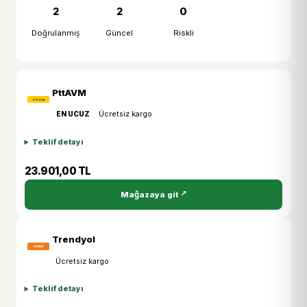
2
2
0
Doğrulanmış
Güncel
Riskli
PttAVM
EN UCUZ
Ücretsiz kargo
Teklif detayı
23.901,00 TL
Mağazaya git
Trendyol
Ücretsiz kargo
Teklif detayı