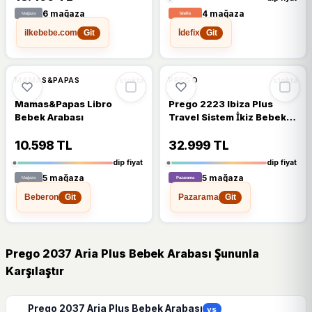
6 mağaza
4 mağaza
ilkebebe.com
İdefix
Git
Git
🔥
%47 DÜŞTÜ
🔥
%23 DÜŞTÜ
%47
%23
MAMAS&PAPAS
PREGO
stokta
stokta
Mamas&Papas Libro
Prego 2223 Ibiza Plus
Bebek Arabası
Travel Sistem İkiz Bebek
Arabası
10.598 TL
32.999 TL
dip fiyat
dip fiyat
5 mağaza
5 mağaza
Beberon
Pazarama
Git
Git
Prego 2037 Aria Plus Bebek Arabası Şununla
Karşılaştır
Prego 2037 Aria Plus Bebek Arabası
vs