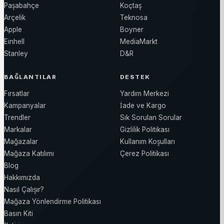
Paşabahçe
Koçtaş
Arçelik
Teknosa
Apple
Boyner
Einhell
MediaMarkt
Stanley
D&R
BAĞLANTILAR
DESTEK
Fırsatlar
Yardım Merkezi
Kampanyalar
İade ve Kargo
Trendler
Sık Sorulan Sorular
Markalar
Gizlilik Politikası
Mağazalar
Kullanım Koşulları
Mağaza Katılımı
Çerez Politikası
Blog
Hakkımızda
Nasıl Çalışır?
Mağaza Yönlendirme Politikası
Basın Kiti