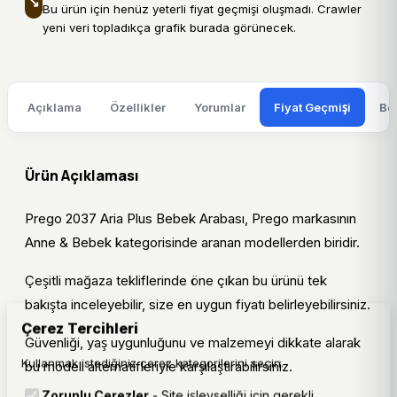
↘
Bu ürün için henüz yeterli fiyat geçmişi oluşmadı. Crawler
yeni veri topladıkça grafik burada görünecek.
Açıklama
Özellikler
Yorumlar
Fiyat Geçmişi
Be
Ürün Açıklaması
Prego 2037 Aria Plus Bebek Arabası, Prego markasının
Anne & Bebek kategorisinde aranan modellerden biridir.
Çeşitli mağaza tekliflerinde öne çıkan bu ürünü tek
bakışta inceleyebilir, size en uygun fiyatı belirleyebilirsiniz.
Çerez Tercihleri
Güvenliği, yaş uygunluğunu ve malzemeyi dikkate alarak
Kullanmak istediğiniz çerez kategorilerini seçin.
bu modeli alternatifleriyle karşılaştırabilirsiniz.
Zorunlu Çerezler
- Site işlevselliği için gerekli