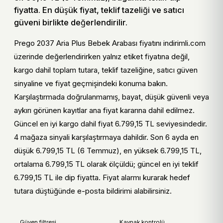
Mağaza bağlantısına geçmeden önce stok, teslimat
fiyatta. En düşük fiyat, teklif tazeliği ve satıcı
ve kampanya koşullarını doğrulayın.
güveni birlikte değerlendirilir.
Prego 2037 Aria Plus Bebek Arabası kısa
Prego 2037 Aria Plus Bebek Arabası fiyatını indirimli.com
değerlendirme tablosu
üzerinde değerlendirirken yalnız etiket fiyatına değil,
kargo dahil toplam tutara, teklif tazeliğine, satıcı güven
Kri
Prego 2037 Aria Plus Bebek Arabası için
sinyaline ve fiyat geçmişindeki konuma bakın.
ter
kontrol noktası
Karşılaştırmada doğrulanmamış, bayat, düşük güvenli veya
Fiya
Prego 2037 Aria Plus Bebek Arabası için en
aykırı görünen kayıtlar ana fiyat kararına dahil edilmez.
t
düşük teklif, kargo dahil toplam tutar ve son
Güncel en iyi kargo dahil fiyat 6.799,15 TL seviyesindedir.
güncelleme zamanı birlikte incelenir.
4 mağaza sinyali karşılaştırmaya dahildir. Son 6 ayda en
düşük 6.799,15 TL (6 Temmuz), en yüksek 6.799,15 TL,
Ürü
Prego 2037 Aria Plus Bebek Arabası model adı,
ortalama 6.799,15 TL olarak ölçüldü; güncel en iyi teklif
n
markası ve teknik özellikleriyle aynı ürün
6.799,15 TL ile dip fiyatta. Fiyat alarmı kurarak hedef
kimli
eşleşmesi doğrulanır.
tutara düştüğünde e-posta bildirimi alabilirsiniz.
ği
Satı
Prego 2037 Aria Plus Bebek Arabası için fiyat
Güven filtresi
Kaynak kontrolü