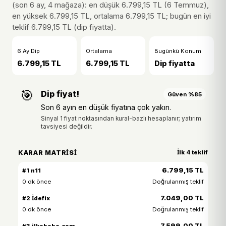
(son 6 ay, 4 mağaza): en düşük 6.799,15 TL (6 Temmuz),
en yüksek 6.799,15 TL, ortalama 6.799,15 TL; bugün en iyi
teklif 6.799,15 TL (dip fiyatta).
6 Ay Dip
Ortalama
Bugünkü Konum
6.799,15 TL
6.799,15 TL
Dip fiyatta
🎯
Dip fiyat!
Güven %85
Son 6 ayın en düşük fiyatına çok yakın.
Sinyal 1 fiyat noktasından kural-bazlı hesaplanır; yatırım
tavsiyesi değildir.
KARAR MATRISI
İlk 4 teklif
6.799,15 TL
#1 n11
0 dk önce
Doğrulanmış teklif
7.049,00 TL
#2 İdefix
0 dk önce
Doğrulanmış teklif
7.599,00 TL
#3 ilkebebe.com