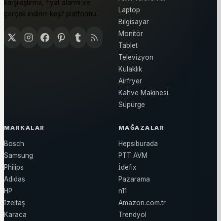
karşılaştırma, fiyat alarmı ve
Laptop
gerçek indirim keşif platformu.
Bilgisayar
Monitör
Tablet
Televizyon
Kulaklık
Airfryer
Kahve Makinesi
Süpürge
MARKALAR
MAĞAZALAR
Bosch
Hepsiburada
Samsung
PTT AVM
Philips
İdefix
Adidas
Pazarama
HP
n11
İzeltaş
Amazon.com.tr
Karaca
Trendyol