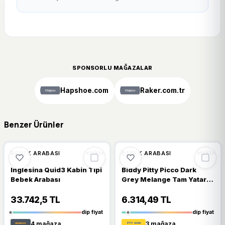
SPONSORLU MAĞAZALAR
Hapshoe.com
Raker.com.tr
Benzer Ürünler
🔥
%25 DÜŞTÜ
🔥
%21 DÜŞTÜ
%25
%21
BEBEK ARABASI
BEBEK ARABASI
stokta
stokta
Inglesina Quid3 Kabin Tipi
Biddy Pitty Picco Dark
Bebek Arabası
Grey Melange Tam Yatar
Baston Bebek Arabası
33.742,5 TL
6.314,49 TL
dip fiyat
dip fiyat
4 mağaza
3 mağaza