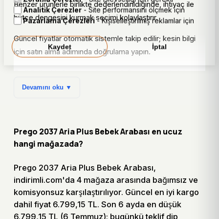
Benzer ürünlerle birlikte değerlendirildiğinde, ihtiyaç ile
Analitik Çerezler
- Site performansını ölçmek için
bütçe dengesini kurmak seçimi kolaylaştırır.
Pazarlama Çerezleri
- Kişiselleştirilmiş reklamlar için
Güncel fiyatlar otomatik sistemle takip edilir; kesin bilgi
Kaydet
İptal
için satın alma adımında doğrulama yapın.
Bu ürünü takip listesine ekleyerek fiyat değişimlerini
düzenli olarak izleyebilirsiniz. Fiyat alarmı kurduğunuzda
Devamını oku ▼
hedef tutar gerçekleştiğinde size bildirim gönderilir; bu
sayede fırsatı gözden kaçırmadan en uygun anda
alışverişinizi tamamlayabilirsiniz.
Prego 2037 Aria Plus Bebek Arabası en ucuz
hangi mağazada?
Karar notları
Prego 2037 Aria Plus Bebek Arabası,
Prego 2037 Aria Plus Bebek Arabası için fiyatı kargo
indirimli.com'da 4 mağaza arasında bağımsız ve
dahil toplam tutarla karşılaştırın.
komisyonsuz karşılaştırılıyor. Güncel en iyi kargo
Fiyat geçmişi varsa bugünkü teklifin dip seviyeye
dahil fiyat 6.799,15 TL. Son 6 ayda en düşük
yakın olup olmadığını kontrol edin.
6.799,15 TL (6 Temmuz); bugünkü teklif dip