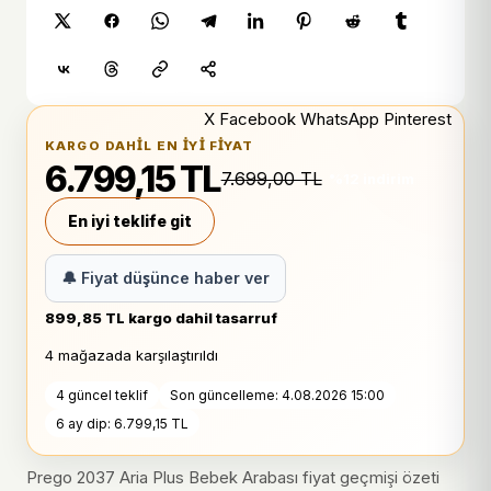
X
Facebook
WhatsApp
Pinterest
KARGO DAHIL EN IYI FIYAT
6.799,15 TL
7.699,00 TL
%12 indirim
En iyi teklife git
🔔 Fiyat düşünce haber ver
899,85 TL kargo dahil tasarruf
4 mağazada karşılaştırıldı
4 güncel teklif
Son güncelleme: 4.08.2026 15:00
6 ay dip: 6.799,15 TL
Prego 2037 Aria Plus Bebek Arabası fiyat geçmişi özeti