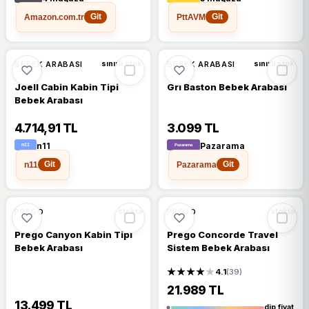
Amazon.com.tr
PttAVM
Git
Git
BEBEK ARABASI
BEBEK ARABASI
sınırlı stok
sınırlı stok
Joell Cabin Kabin Tipi
Gri Baston Bebek Arabası
Bebek Arabası
4.714,91 TL
3.099 TL
n11
Pazarama
n11
Pazarama
Git
Git
%13
%16
PREGO
PREGO
stokta
stokta
Prego Canyon Kabin Tipi
Prego Concorde Travel
Bebek Arabası
Sistem Bebek Arabası
★★★★
★
4.1
(39)
21.989 TL
13.499 TL
dip fiyat