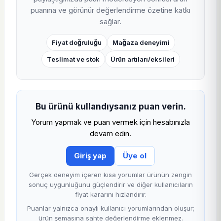
kullanıcı hem ürünün mevcut tekliflerini hem de yakın
puanına ve görünür değerlendirme özetine katkı
alternatiflerini tek sayfa akışı içinde karşılaştırabilir; bu yapı
sağlar.
SEO, AEO ve AI cevap görünürlüğü için doğal, kullanıcı
Fiyat doğruluğu
Mağaza deneyimi
odaklı iç linkleme sağlar.
Teslimat ve stok
Ürün artıları/eksileri
Bu ürünü kullandıysanız puan verin.
Yorum yapmak ve puan vermek için hesabınızla
devam edin.
Giriş yap
Üye ol
Gerçek deneyim içeren kısa yorumlar ürünün zengin
sonuç uygunluğunu güçlendirir ve diğer kullanıcıların
fiyat kararını hızlandırır.
Puanlar yalnızca onaylı kullanıcı yorumlarından oluşur;
ürün şemasına sahte değerlendirme eklenmez.