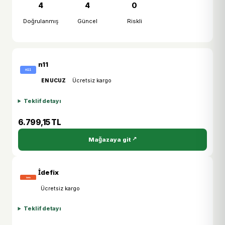
4
4
0
Doğrulanmış
Güncel
Riskli
n11
EN UCUZ
Ücretsiz kargo
Teklif detayı
6.799,15 TL
Mağazaya git
İdefix
Ücretsiz kargo
Teklif detayı